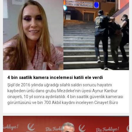
bulunan Dorukhan Büyükışık’a ilişkin yeniden açılan
soruşturmada tutuklamalar genişliyor. Son olarak dönemin...
4 bin saatlik kamera incelemesi katili ele verdi
Şişli’de 2016 yılında uğradığı silahlı saldırı sonucu hayatını
kaybeden ünlü dans grubu Mezdeke’nin üyesi Aynur Kanbur
cinayeti, 10 yıl sonra aydınlatıldı. 4 bin saatlik güvenlik kamerası
görüntüsünü ve bin 700 Akbil kaydını inceleyen Cinayet Büro
ekipleri, cinayeti işlediğini itiraf eden maktulün akrabası Bülent
G. ile azmettirici olduğu öne sürülen 2...