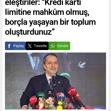
eleştiriler: “Kredi kartı
limitine mahkûm olmuş,
borçla yaşayan bir toplum
oluşturdunuz”
Paylaş
Tweetle
Gönder