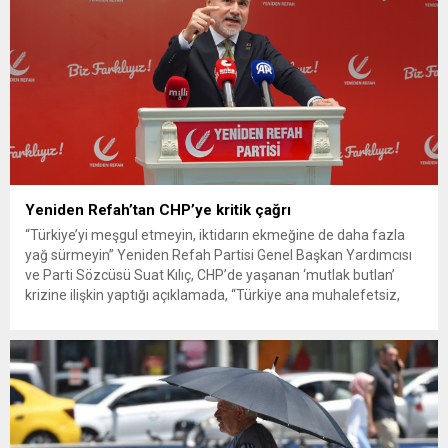
Yeniden Refah’tan CHP’ye kritik çağrı
“Türkiye’yi meşgul etmeyin, iktidarın ekmeğine de daha fazla
yağ sürmeyin” Yeniden Refah Partisi Genel Başkan Yardımcısı
ve Parti Sözcüsü Suat Kılıç, CHP’de yaşanan ‘mutlak butlan’
krizine ilişkin yaptığı açıklamada, “Türkiye ana muhalefetsiz,
ana muhalefet gündemsiz kalmamalıdır. Bir an önce anlaşın,
kurultay kararı alın, sorunun kaynağı değil, çözümün adresi
olun. Türkiye’yi...