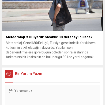
Meteoroloji 9 ili uyardı: Sıcaklık 38 dereceyi bulacak
Meteoroloji Genel Müdürlüğü, Türkiye genelinde iki farklı hava
kütlesinin etkili olacağını duyurdu. Yapılan son
değerlendirmelere göre bugün öğleden sonra aralarında
Ankara’nın bir kesiminin de bulunduğu 30 ilde yerel sağanak
yağış geçişleri beklenirken; Ege ve Güneydoğu Anadolu
bölgelerindeki 9 ilde ise hava sıcaklıkları mevsim normallerinin
üzerine çıkarak yaz değerlerine ulaşacak. Ayrıca...
Bir Yorum Yazın