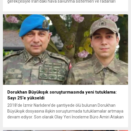
gerekçesiyle İran’daki hava savunma sistemleri ve radarları
vurmasına, İran Devrim Muhafızları Bahreyn ve Ürdün’deki
Amerikan askeri üslerini hedef alarak sert karşılık verdi. Tahran,
yeni bir ABD saldırısına anında yanıt verileceğini duyurdu....
Dorukhan Büyükışık soruşturmasında yeni tutuklama:
Sayı 25’e yükseldi
2018’de İzmir Narlıdere’de şantiyede ölü bulunan Dorukhan
Büyükışık dosyasına ilişkin soruşturmada tutuklamalar artmaya
devam ediyor. Son olarak Olay Yeri İnceleme Büro Amiri Atakan
Kaçar’ın da tutuklanmasıyla dosyadaki tutuklu sayısı 25’e
yükseldi. İzmir’in Narlıdere ilçesinde 2018 yılında şantiyede ölü