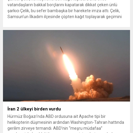
vatandaşların bakkal borçlarını kapatarak dikkat çeken ünlü
şarkıcı Çelik, bu sefer bambaşka bir harekete imza attı. Çelik,
Samsun’un İlkadım ilçesinde çöpten kağıt toplayarak geçimini
sağlayan Serpil Hanım’a destek oldu. Çelik, sokaklardaki
konteynerlerden kağıt topladı. Ünlü şarkıcı Çelik, Samsun’un
İlkadım ilçesinde çöpten kağıt toplayarak...
İran 2 ülkeyi birden vurdu
Hürmüz Boğazı’nda ABD ordusuna ait Apache tipi bir
helikopterin düşmesinin ardından Washington-Tahran hattında
gerilim zirveye tırmandı. ABD’nin “meşru müdafaa”