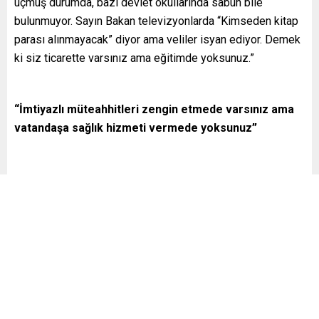
uçmuş durumda, bazı devlet okullarında sabun bile
bulunmuyor. Sayın Bakan televizyonlarda “Kimseden kitap
parası alınmayacak” diyor ama veliler isyan ediyor. Demek
ki siz ticarette varsınız ama eğitimde yoksunuz.”
“İmtiyazlı müteahhitleri zengin etmede varsınız ama
vatandaşa sağlık hizmeti vermede yoksunuz”
Erbakan iktidara eleştirilerini şöyle sürdürdü:
“Devasa binalar, tesisler yaptınız ama içini sistemle
dolduramadınız. İçine anlayış koyamadınız. Vatandaş
randevu almak için aylarca bekliyor. Bakanlığın toplam
bütçesi kadar para şehir hastanelerine akıtılıyor ama
vatandaş muayene olacak doktor bulamıyor. Demek ki siz
şehir hastanelerine imtiyazlı müteahhitleri zengin etmede
varsınız ama vatandaşa sağlık hizmeti vermede yoksunuz.