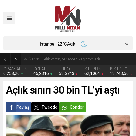
İstanbul,
22
°C
Açık
İran 2 ülkeyi birden vurdu
GRAM ALTIN
DOLAR
EURO
STERLİN
BIST 100
6.258,26
46,2316
53,5743
62,1064
13.743,50
Açlık sınırı 30 bin TL’yi aştı
Paylaş
Tweetle
Gönder