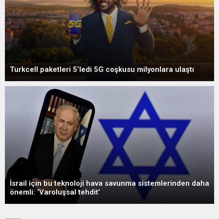
Turkcell paketleri 5’ledi 5G coşkusu milyonlara ulaştı
İsrail için bu teknoloji hava savunma sistemlerinden daha
önemli: ‘Varoluşsal tehdit’