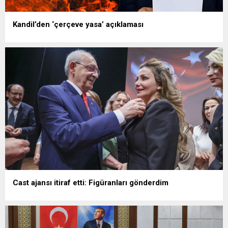
Kandil’den ‘çerçeve yasa’ açıklaması
Cast ajansı itiraf etti: Figüranları gönderdim