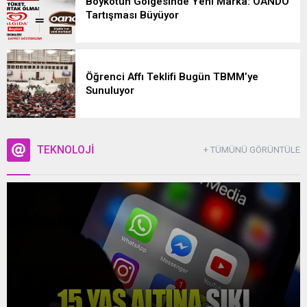
Boykotun Gölgesinde Yeni Marka: OANDO
Tartışması Büyüyor
Öğrenci Affı Teklifi Bugün TBMM’ye
Sunuluyor
TEKNOLOJİ
+ TÜMÜNÜ GÖRÜNTÜLE