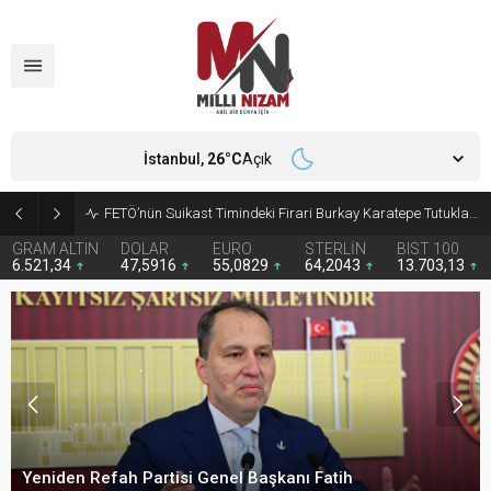
İstanbul,
26
°C
Açık
FETÖ’nün Suikast Timindeki Firari Burkay Karatepe Tutuklandı
GRAM ALTIN
DOLAR
EURO
STERLİN
BIST 100
6.521,34
47,5916
55,0829
64,2043
13.703,13
Yeniden Refah Partisi Genel Başkanı Fatih