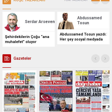
Abdussamed
Serdar
Arseven
Tosun
Abdussamed Tosun yazdı:
Şehirdekilerin Çoğu “ana
Her şey sosyal medyada
muhalefet” oluyor
göründüğü kadar
kusursuz mu, yoksa
gerçek bambaşka mı?
Gazeteler