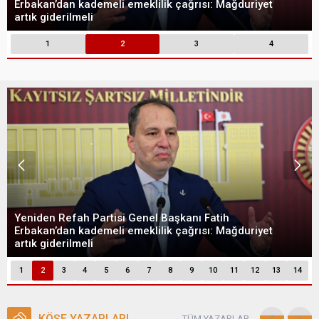
Erbakan’dan kademeli emeklilik çağrısı: Mağduriyet
artık giderilmeli
1
2
3
4
Yeniden Refah Partisi Genel Başkanı Fatih
Erbakan’dan kademeli emeklilik çağrısı: Mağduriyet
artık giderilmeli
1
2
3
4
5
6
7
8
9
10
11
12
13
14
KÖŞE YAZARLARI
TÜM YAZARLAR