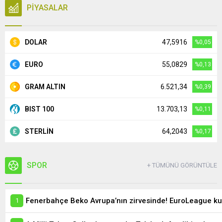
PİYASALAR
DOLAR
47,5916
%0,05
EURO
55,0829
%0,13
GRAM ALTIN
6.521,34
%0,39
BIST 100
13.703,13
%0,11
STERLİN
64,2043
%0,17
SPOR
+ TÜMÜNÜ GÖRÜNTÜLE