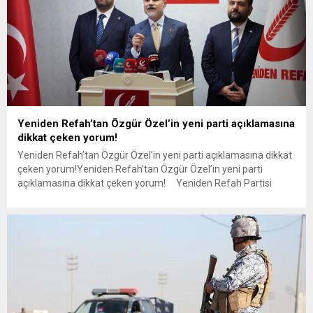
Yeniden Refah’tan Özgür Özel’in yeni parti açıklamasına
dikkat çeken yorum!
Yeniden Refah’tan Özgür Özel’in yeni parti açıklamasına dikkat
çeken yorum!Yeniden Refah’tan Özgür Özel’in yeni parti
açıklamasına dikkat çeken yorum! Yeniden Refah Partisi
Genel Başkan Yardımcısı Suat Kılıç, Özgür Özel’in CHP’den
ayrılarak yeni parti kuracağı yönündeki açıklamasına ilişkin
yaptığı değerlendirmede, “CHP içinde kalmak için büyük
mücadele verdiler ama Kılıçdaroğlu...