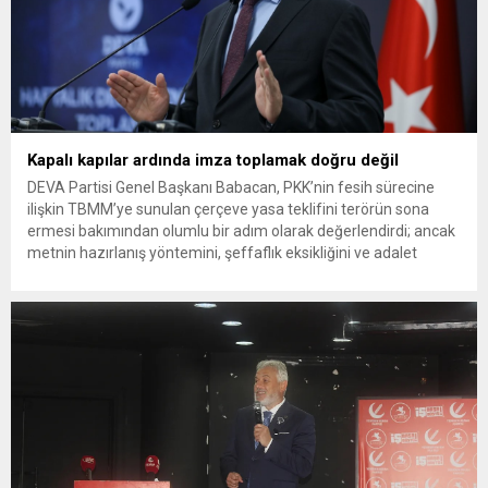
Kapalı kapılar ardında imza toplamak doğru değil
DEVA Partisi Genel Başkanı Babacan, PKK’nin fesih sürecine
ilişkin TBMM’ye sunulan çerçeve yasa teklifini terörün sona
ermesi bakımından olumlu bir adım olarak değerlendirdi; ancak
metnin hazırlanış yöntemini, şeffaflık eksikliğini ve adalet
ilkesine aykırılık taşıdığını savunduğu noktaları eleştirdi.
Babacan, “Böylesine hayati bir süreçte, nihai bir metni ortaya
koymadan kapalı kapılar ardında...