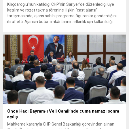
Kılıçdaroğlu’nun katıldığı CHP’nin Sarıyer’de düzenlediği üye
katılım ve rozet takma törenine ilişkin “cast ajansı”
tartışmasında, ajans sahibi programa figüranlar gönderdiğini
itiraf etti. Ajansın bütün imkânlarının etkinlik için kullanıldığı
kabul edilirken, CHP Genel Merkezi veya İstanbul İl
Başkanlığından herhangi bir ücret alınmadığı savunuldu.
Gazeteci Sinan Burhan, CHP’nin Sarıyer’de gerçekleştirdiği üye
katılım...
Önce Hacı Bayram-ı Veli Camii’nde cuma namazı sonra
açılış
Mahkeme kararıyla CHP Genel Başkanlığı görevinden alınan