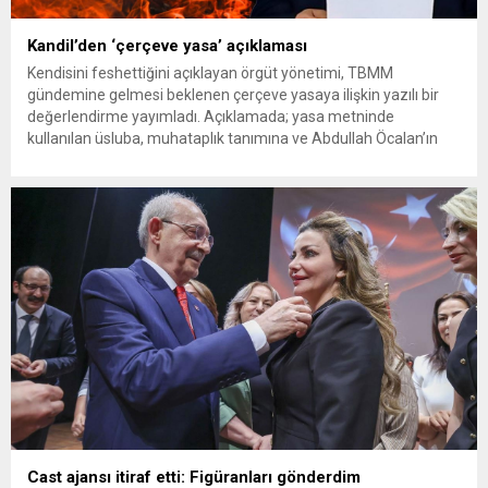
Kandil’den ‘çerçeve yasa’ açıklaması
Kendisini feshettiğini açıklayan örgüt yönetimi, TBMM
gündemine gelmesi beklenen çerçeve yasaya ilişkin yazılı bir
değerlendirme yayımladı. Açıklamada; yasa metninde
kullanılan üsluba, muhataplık tanımına ve Abdullah Öcalan’ın
sürecin uygulanmasındaki konumuna dikkat çekildi: Abdullah
Öcalan devreye girmeden ve bizzat bu süreci yönetmeden
alınan kararların ve çıkan yasanın gereklerini yerine getirmek
mümkün değildir....
Cast ajansı itiraf etti: Figüranları gönderdim