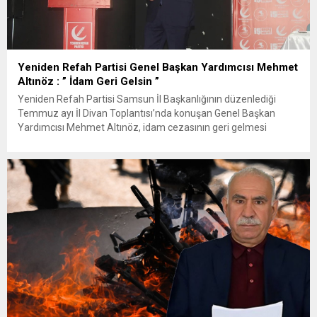
Yeniden Refah Partisi Genel Başkan Yardımcısı Mehmet
Altınöz : ” İdam Geri Gelsin ”
Yeniden Refah Partisi Samsun İl Başkanlığının düzenlediği
Temmuz ayı İl Divan Toplantısı’nda konuşan Genel Başkan
Yardımcısı Mehmet Altınöz, idam cezasının geri gelmesi
gerektiğini söyledi Yeniden Refah Partisi Samsun Temmuz Ayı
İl Divan Toplantısı, Genel Başkan Yardımcısı Mehmet Altınöz’ün
katılımıyla gerçekleştirildi. Toplantıya Genel Başkan Yardımcısı
Mehmet Altınöz, Bölge Başkanı Lütfü Şenocak,...