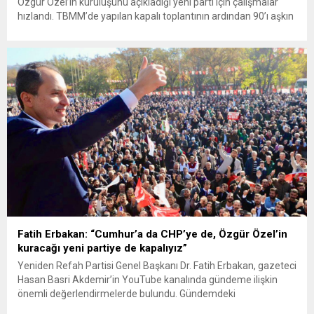
Özgür Özel’in kuruluşunu açıkladığı yeni parti için çalışmalar
hızlandı. TBMM’de yapılan kapalı toplantının ardından 90’ı aşkın
CHP milletvekili, partinin kurucular kurulunda yer almak üzere
imza verdi. Kuruluş dilekçesinin işlemlerin tamamlanması
halinde 24 Temmuz’da, aksi durumda 27 Temmuz Pazartesi
günü İçişleri Bakanlığına sunulması planlanıyor....
Fatih Erbakan: “Cumhur’a da CHP’ye de, Özgür Özel’in
kuracağı yeni partiye de kapalıyız”
Yeniden Refah Partisi Genel Başkanı Dr. Fatih Erbakan, gazeteci
Hasan Basri Akdemir’in YouTube kanalında gündeme ilişkin
önemli değerlendirmelerde bulundu. Gündemdeki
tartışmalardan ekonomi politikalarına, Cumhur İttifakı ile