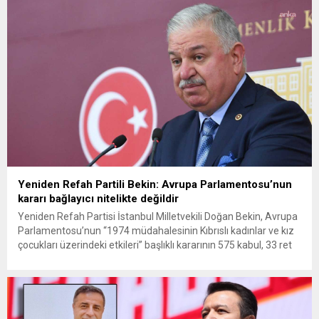
Güner’in de aralarında bulunduğu 24 kişi, sevk edildikleri
mahkemece tutuklanarak cezaevine...
Yeniden Refah Partili Bekin: Avrupa Parlamentosu’nun
kararı bağlayıcı nitelikte değildir
Yeniden Refah Partisi İstanbul Milletvekili Doğan Bekin, Avrupa
Parlamentosu’nun “1974 müdahalesinin Kıbrıslı kadınlar ve kız
çocukları üzerindeki etkileri” başlıklı kararının 575 kabul, 33 ret
ve 43 çekimser oyla kabul edilmesi ve Türkiye’nin işgalci güç
olarak tanımlanmasına tepki gösterdi. Bekin, “Avrupa
Parlamentosu’nun kararları bağlayıcı nitelikte değildir” dedi.
Yeniden Refah Partisi İstanbul...