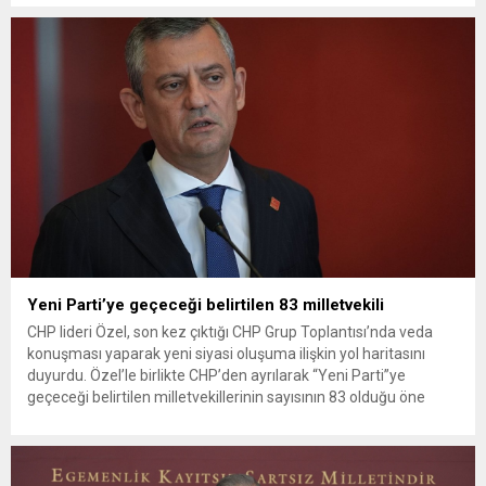
ilişkilerden olası seçim ittifaklarına, adalet sisteminden dış
politikaya kadar birçok konuda açıklamalarda bulunan Erbakan,
partisinin siyasi çizgisini ve gelecek hedeflerini anlattı. Cumhur
İttifakı’na yeniden...
Yeni Parti’ye geçeceği belirtilen 83 milletvekili
CHP lideri Özel, son kez çıktığı CHP Grup Toplantısı’nda veda
konuşması yaparak yeni siyasi oluşuma ilişkin yol haritasını
duyurdu. Özel’le birlikte CHP’den ayrılarak “Yeni Parti”ye
geçeceği belirtilen milletvekillerinin sayısının 83 olduğu öne
sürüldü. İsimlerin yer aldığı liste kulislere yansırken
milletvekillerinden henüz toplu bir doğrulama gelmedi. CHP’de
“mutlak butlan” kararı sonrasında...