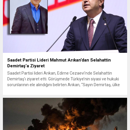
Saadet Partisi Lideri Mahmut Arıkan’dan Selahattin
Demirtaş’a Ziyaret
Saadet Partisi lideri Arıkan, Edirne Cezaevi’nde Selahattin
Demirtaş’ı ziyaret etti. Görüşmede Türkiye’nin siyasi ve hukuki
sorunlarının ele alındığını belirten Arıkan, “Sayın Demirtaş, ülke
siyasetimiz açısından önemli bir aktör ve politik şahsiyettir”
dedi. “Türkiye çatışma dilinden artık yoruldu” diyen Arıkan,
“Çözüm odaklı yaklaşımlara her zamankinden daha fazla
ihtiyaç var” dedi. Saadet...