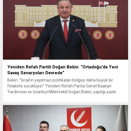
Yeniden Refah Partili Doğan Bekin: “Ortadoğu’da Yeni
Savaş Senaryoları Devrede”
Bekin: “İsrail’in yayılmacı politikaları bölgeyi daha büyük bir
felakete sürüklüyor” Yeniden Refah Partisi Genel Başkan
Yardımcısı ve İstanbul Milletvekili Doğan Bekin, yaptığı yazılı
açıklamada İsrail’in Gazze, Batı Şeria, Kudüs, Lübnan ve
Suriye’de izlediği politikaların bölgeyi daha büyük bir çatışma
ortamına sürüklediğini belirterek, ABD’nin bölgedeki
stratejilerinin de uluslararası hukuku hiçe saydığını...