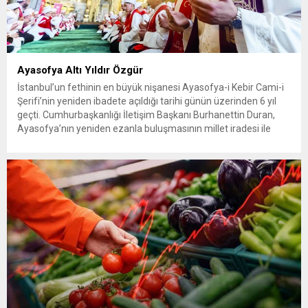
Ayasofya Altı Yıldır Özgür
İstanbul’un fethinin en büyük nişanesi Ayasofya-i Kebir Cami-i
Şerifi’nin yeniden ibadete açıldığı tarihi günün üzerinden 6 yıl
geçti. Cumhurbaşkanlığı İletişim Başkanı Burhanettin Duran,
Ayasofya’nın yeniden ezanla buluşmasının millet iradesi ile
medeniyet şuurunun güçlü bir tezahürü olduğunu vurguladı.
İstanbul’un fethinin en büyük sembollerinden olan Ayasofya-i
Kebir Cami-i Şerifi’nin yeniden ibadete açılmasının...