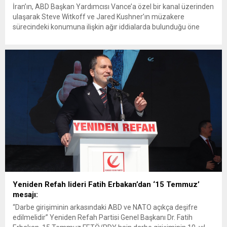
İran’ın, ABD Başkan Yardımcısı Vance’a özel bir kanal üzerinden
ulaşarak Steve Witkoff ve Jared Kushner’ın müzakere
sürecindeki konumuna ilişkin ağır iddialarda bulunduğu öne
sürüldü. Drop Site’a konuşan üst düzey İranlı yetkili, ikilinin
diplomatik görüşmelerden elde edilen bilgileri finansal kazanç
amacıyla kullandığından şüphelendiklerini söyledi. İran ile ABD
arasında haziran ayının sonlarında...
Yeniden Refah lideri Fatih Erbakan’dan ‘15 Temmuz’
mesajı:
“Darbe girişiminin arkasındaki ABD ve NATO açıkça deşifre
edilmelidir” Yeniden Refah Partisi Genel Başkanı Dr. Fatih