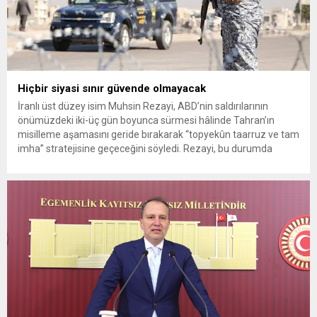
Hiçbir siyasi sınır güvende olmayacak
İranlı üst düzey isim Muhsin Rezayi, ABD’nin saldırılarının
önümüzdeki iki-üç gün boyunca sürmesi hâlinde Tahran’ın
misilleme aşamasını geride bırakarak “topyekûn taarruz ve tam
imha” stratejisine geçeceğini söyledi. Rezayi, bu durumda
İran’ın taarruz güçleri karşısında “hiçbir siyasi sınırın güvende
olmayacağını” savundu. Devrim Muhafızları ise Hürmüz
Boğazı’ndaki mayınlı güzergâha girilmemesi için ticari...