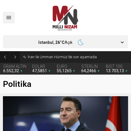
İstanbul,
26
°C
Açık
İran ile Umman Hürmüz’de son aşamada
GRAM ALTIN
DOLAR
EURO
STERLİN
BIST 100
6.552,32
47,5851
55,1265
64,2466
13.703,13
Politika