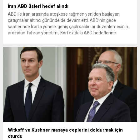
İran ABD üsleri hedef alındı
ABD ile İran arasında ateşkese rağmen yeniden başlayan
çatışmalar altıncı gününde de devam etti. ABD’nin gece
saatlerinde İran’a yönelik geniş çaplı saldırılar düzenlemesinin
ardından Tahran yönetimi, Körfez’deki ABD hedeflerine
misilleme saldırıları gerçekleştirdiğini duyurdu. ABD: YAKLAŞIK
ALTI SAAT SÜREN OPERASYON DÜZENLENDİ ABD Merkez
Kuvvetler Komutanlığı (CENTCOM), İran’ın Hürmüz Boğazı’nda
“masum denizcileri...
Witkoff ve Kushner masaya ceplerini doldurmak için
oturdu