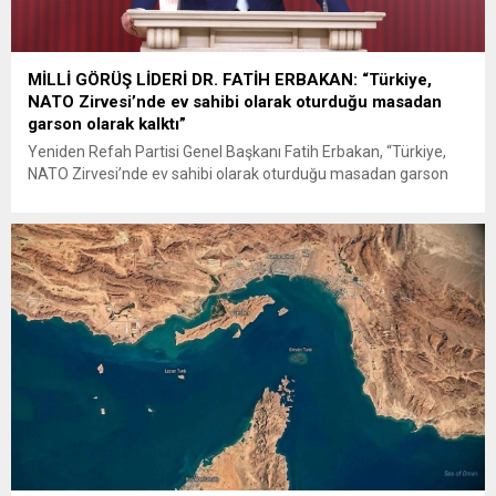
MİLLİ GÖRÜŞ LİDERİ DR. FATİH ERBAKAN: “Türkiye,
NATO Zirvesi’nde ev sahibi olarak oturduğu masadan
garson olarak kalktı”
Yeniden Refah Partisi Genel Başkanı Fatih Erbakan, “Türkiye,
NATO Zirvesi’nde ev sahibi olarak oturduğu masadan garson
olarak kalktı” dedi. Erbakan, TBMM’de düzenlediği basın
toplantısındaki sözlerine 15 Temmuz darbe girişiminde
yaşamını yitirenleri anarak başladı. Darbe girişiminin önlenebilir
olduğunu ve süreçte iktidarın ciddi ihmalleri bulunduğunu ifade
eden Erbakan, FETÖ’nün devlet içerisinde güç...