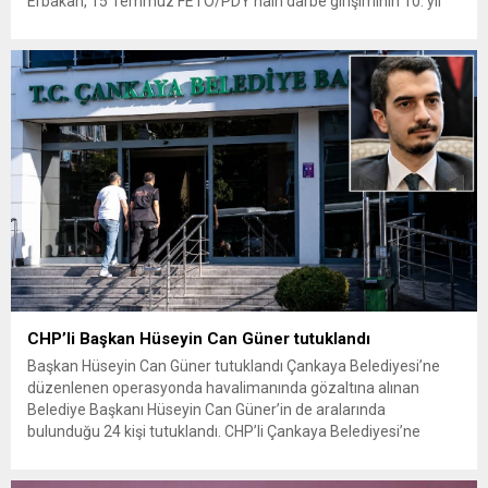
Erbakan, 15 Temmuz FETÖ/PDY hain darbe girişiminin 10. yıl
dönümü dolayısıyla yazılı bir açıklama yayımladı. Erbakan, 15
Temmuz gecesinde milletin ortaya koyduğu destansı direnişi
bir kez daha rahmet, minnet ve şükranla yad ettiklerini
belirterek,...
CHP’li Başkan Hüseyin Can Güner tutuklandı
Başkan Hüseyin Can Güner tutuklandı Çankaya Belediyesi’ne
düzenlenen operasyonda havalimanında gözaltına alınan
Belediye Başkanı Hüseyin Can Güner’in de aralarında
bulunduğu 24 kişi tutuklandı. CHP’li Çankaya Belediyesi’ne
yönelik yolsuzluk iddiaları kapsamında başlatılan soruşturmada
gözaltına alınan Çankaya Belediye Başkanı Hüseyin Can