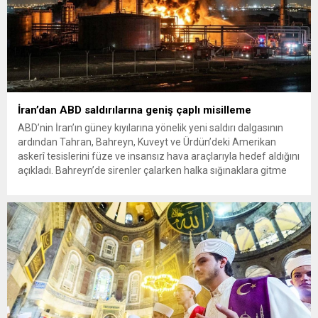
İran’dan ABD saldırılarına geniş çaplı misilleme
ABD’nin İran’ın güney kıyılarına yönelik yeni saldırı dalgasının
ardından Tahran, Bahreyn, Kuveyt ve Ürdün’deki Amerikan
askerî tesislerini füze ve insansız hava araçlarıyla hedef aldığını
açıkladı. Bahreyn’de sirenler çalarken halka sığınaklara gitme
çağrısı yapıldı. ABD ile İran arasında Hürmüz Boğazı üzerinden
tırmanan gerilim, yeni karşılıklı saldırılarla bölge ülkelerine
yayıldı. İran Devrim...