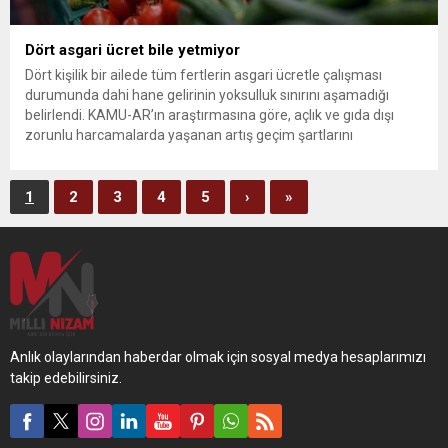
Dört asgari ücret bile yetmiyor
Dört kişilik bir ailede tüm fertlerin asgari ücretle çalışması
durumunda dahi hane gelirinin yoksulluk sınırını aşamadığı
belirlendi. KAMU-AR’ın araştırmasına göre, açlık ve gıda dışı
zorunlu harcamalarda yaşanan artış geçim şartlarını
zorlaştırırken; mevcut memur ve emekli maaşlarının, temel
ihtiyaçları karşılamaktaki yetersizliği dikkat çekti. Birleşik Kamu-
İş Konfederasyonu Ar-Ge birimi KAMU-AR, dört kişilik...
1
2
3
4
5
›
»
Anlık olaylarından haberdar olmak için sosyal medya hesaplarımızı
takip edebilirsiniz.