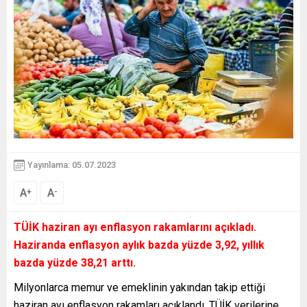
Yayınlama: 05.07.2023
A
A
+
-
TÜİK haziran ayı enflasyon rakamlarını açıkladı.
Haziranda enflasyon aylık bazda yüzde 3,92, yıllık
bazda yüzde 38,21 arttı.
Milyonlarca memur ve emeklinin yakından takip ettiği
haziran ayı enflasyon rakamları açıklandı. TÜİK verilerine