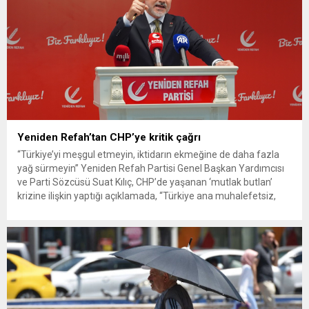
Yeniden Refah’tan CHP’ye kritik çağrı
“Türkiye’yi meşgul etmeyin, iktidarın ekmeğine de daha fazla
yağ sürmeyin” Yeniden Refah Partisi Genel Başkan Yardımcısı
ve Parti Sözcüsü Suat Kılıç, CHP’de yaşanan ‘mutlak butlan’
krizine ilişkin yaptığı açıklamada, “Türkiye ana muhalefetsiz,
ana muhalefet gündemsiz kalmamalıdır. Bir an önce anlaşın,
kurultay kararı alın, sorunun kaynağı değil, çözümün adresi
olun. Türkiye’yi...