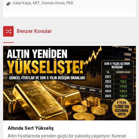
Celal Kaya
MİT
Osman Köse
PKK
,
,
,
Benzer Konular
Altında Sert Yükseliş
Altın fiyatlarında yeniden güçlü bir yükseliş yaşanıyor. Küresel