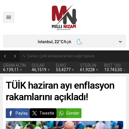
İstanbul,
22
°C
Açık
İran 2 ülkeyi birden vurdu
GRAM ALTIN
DOLAR
EURO
STERLİN
BIST 100
6.139,11
46,1519
53,4277
61,9228
13.743,50
TÜİK haziran ayı enflasyon
rakamlarını açıkladı!
Paylaş
Tweetle
Gönder