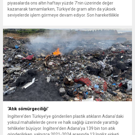
piyasalarda ons altın haftayı yüzde 7’nin üzerinde değer
kazanarak tamamlarken, Türkiye’de gram altın da yüksek
seviyelerde işlem görmeye devam ediyor. Son hareketlilikle
birlikte yatırımcıların gözü yeniden güvenli liman olarak görülen
altına çevrildi. 7 Ağustos 2026’da spot altın yüzde 2,3
yükselerek 4 bin...
‘Atık sömürgeciliği’
İngiltere’den Türkiye’ye gönderilen plastik atıkların Adana’daki
yoksul mahallelerde çevre ve halk sağlığı üzerinde yarattığı
tehlikeler büyüyor. İngiltere’den Adana’ya 139 bin ton atık
gönderilirken, yalnızca 2021-2024 arasında 13 İngiliz şirketi