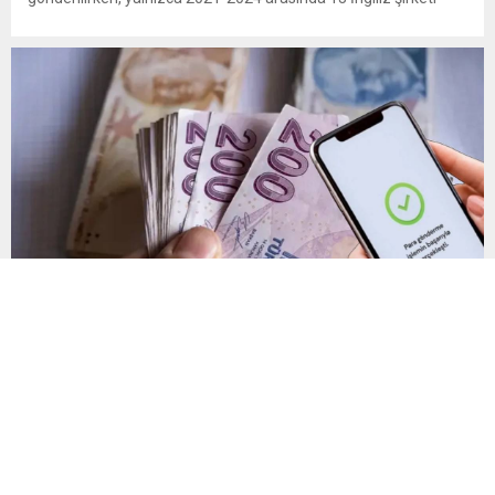
Kemal Deniz geri dönüşüm bölgesine 545 sevkiyatla 52 bin ton
plastik atık taşıdı. Sulama kanallarında mikroplastik tespit
edilirken çiftçiler hava, su...
Yanlış gönderilen para nasıl geri alınır?
Mobil ve internet bankacılığı üzerinden yapılan IBAN
transferlerinde küçük bir dikkatsizlik, paranın yanlış hesaba
gönderilmesine neden olabiliyor. Uzmanlar, işlem
tamamlanmadan önce IBAN bilgilerinin yanı sıra alıcının kimlik
bilgilerinin de mutlaka kontrol edilmesini öneriyor. Günlük
bankacılık işlemlerinin önemli bir bölümünü oluşturan para