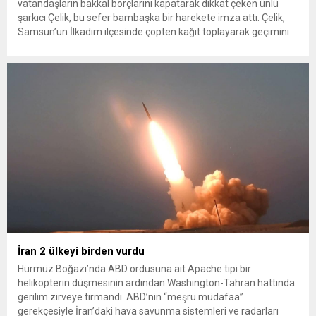
vatandaşların bakkal borçlarını kapatarak dikkat çeken ünlü
şarkıcı Çelik, bu sefer bambaşka bir harekete imza attı. Çelik,
Samsun’un İlkadım ilçesinde çöpten kağıt toplayarak geçimini
sağlayan Serpil Hanım’a destek oldu. Çelik, sokaklardaki
konteynerlerden kağıt topladı. Ünlü şarkıcı Çelik, Samsun’un
İlkadım ilçesinde çöpten kağıt toplayarak...
İran 2 ülkeyi birden vurdu
Hürmüz Boğazı’nda ABD ordusuna ait Apache tipi bir
helikopterin düşmesinin ardından Washington-Tahran hattında
gerilim zirveye tırmandı. ABD’nin “meşru müdafaa”
gerekçesiyle İran’daki hava savunma sistemleri ve radarları