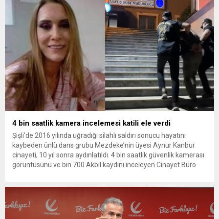
bulunan Dorukhan Büyükışık’a ilişkin yeniden açılan
soruşturmada tutuklamalar genişliyor. Son olarak dönemin...
4 bin saatlik kamera incelemesi katili ele verdi
Şişli’de 2016 yılında uğradığı silahlı saldırı sonucu hayatını
kaybeden ünlü dans grubu Mezdeke’nin üyesi Aynur Kanbur
cinayeti, 10 yıl sonra aydınlatıldı. 4 bin saatlik güvenlik kamerası
görüntüsünü ve bin 700 Akbil kaydını inceleyen Cinayet Büro
ekipleri, cinayeti işlediğini itiraf eden maktulün akrabası Bülent
G. ile azmettirici olduğu öne sürülen 2...