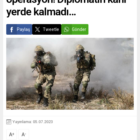
yerde kalmadı…
Paylaş
Tweetle
Gönder
Yayınlama: 05.07.2023
A
A
+
-