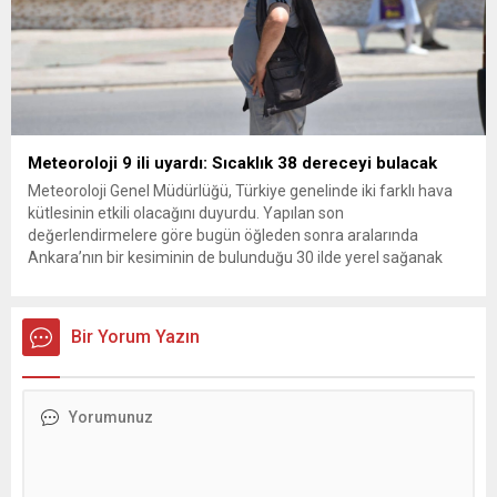
Meteoroloji 9 ili uyardı: Sıcaklık 38 dereceyi bulacak
Meteoroloji Genel Müdürlüğü, Türkiye genelinde iki farklı hava
kütlesinin etkili olacağını duyurdu. Yapılan son
değerlendirmelere göre bugün öğleden sonra aralarında
Ankara’nın bir kesiminin de bulunduğu 30 ilde yerel sağanak
yağış geçişleri beklenirken; Ege ve Güneydoğu Anadolu
bölgelerindeki 9 ilde ise hava sıcaklıkları mevsim normallerinin
üzerine çıkarak yaz değerlerine ulaşacak. Ayrıca...
Bir Yorum Yazın