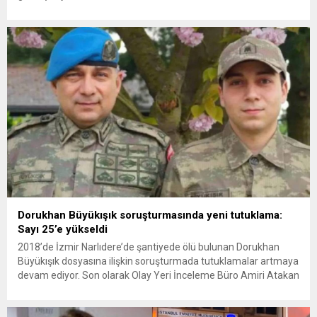
vurmasına, İran Devrim Muhafızları Bahreyn ve Ürdün’deki
Amerikan askeri üslerini hedef alarak sert karşılık verdi. Tahran,
yeni bir ABD saldırısına anında yanıt verileceğini duyurdu....
Dorukhan Büyükışık soruşturmasında yeni tutuklama:
Sayı 25’e yükseldi
2018’de İzmir Narlıdere’de şantiyede ölü bulunan Dorukhan
Büyükışık dosyasına ilişkin soruşturmada tutuklamalar artmaya
devam ediyor. Son olarak Olay Yeri İnceleme Büro Amiri Atakan
Kaçar’ın da tutuklanmasıyla dosyadaki tutuklu sayısı 25’e
yükseldi. İzmir’in Narlıdere ilçesinde 2018 yılında şantiyede ölü