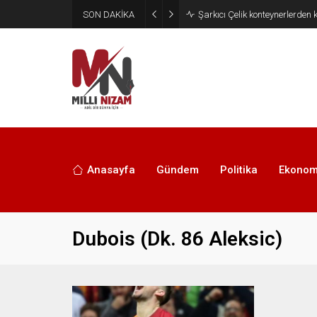
SON DAKİKA
İran 2 ülkeyi birden vurdu
Anasayfa
Gündem
Politika
Ekonom
Dubois (Dk. 86 Aleksic)