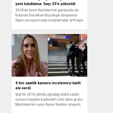
yeni tutuklama: Sayı 25’e yükseldi
2018’de İzmir Narlıdere’de şantiyede ölü
bulunan Dorukhan Büyükışık dosyasına
ilişkin soruşturmada tutuklamalar artmaya
devam ediyor. Son olarak Olay Yeri
İnceleme Büro Amiri Atakan Kaçar’ın da
tutuklanmasıyla dosyadaki tutuklu sayısı
25’e yükseldi. İzmir’in Narlıdere ilçesinde
2018 yılında şantiyede ölü bulunan
Dorukhan Büyükışık’a ilişkin yeniden açılan
soruşturmada tutuklamalar genişliyor. Son
olarak dönemin...
4 bin saatlik kamera incelemesi katili
ele verdi
Şişli’de 2016 yılında uğradığı silahlı saldırı
sonucu hayatını kaybeden ünlü dans grubu
Mezdeke’nin üyesi Aynur Kanbur cinayeti,
10 yıl sonra aydınlatıldı. 4 bin saatlik