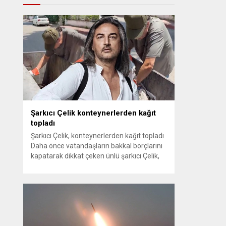
Şarkıcı Çelik konteynerlerden kağıt
topladı
Şarkıcı Çelik, konteynerlerden kağıt topladı
Daha önce vatandaşların bakkal borçlarını
kapatarak dikkat çeken ünlü şarkıcı Çelik,
bu sefer bambaşka bir harekete imza attı.
Çelik, Samsun’un İlkadım ilçesinde çöpten
kağıt toplayarak geçimini sağlayan Serpil
Hanım’a destek oldu. Çelik, sokaklardaki
konteynerlerden kağıt topladı. Ünlü şarkıcı
Çelik, Samsun’un İlkadım ilçesinde çöpten