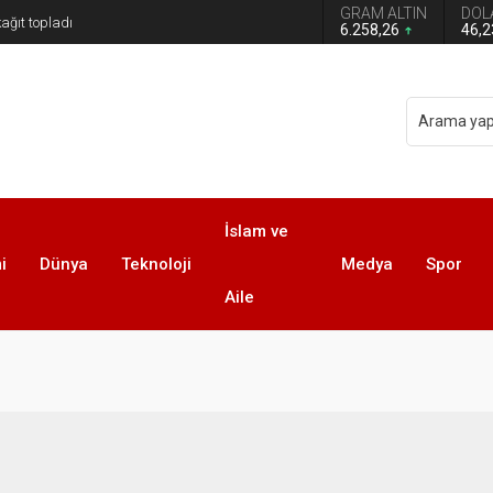
GRAM ALTIN
DOL
6.258,26
46,
İslam ve
i
Dünya
Teknoloji
Medya
Spor
Aile