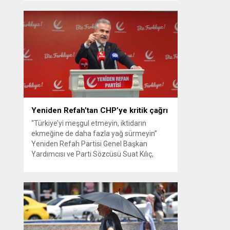
güvenlik kamerası görüntüsünü ve bin 700
Akbil kaydını inceleyen Cinayet Büro
ekipleri, cinayeti işlediğini itiraf eden
maktulün akrabası Bülent G. ile azmettirici
olduğu öne sürülen 2...
Yeniden Refah’tan CHP’ye kritik çağrı
“Türkiye’yi meşgul etmeyin, iktidarın
ekmeğine de daha fazla yağ sürmeyin”
Yeniden Refah Partisi Genel Başkan
Yardımcısı ve Parti Sözcüsü Suat Kılıç,
CHP’de yaşanan ‘mutlak butlan’ krizine
ilişkin yaptığı açıklamada, “Türkiye ana
muhalefetsiz, ana muhalefet gündemsiz
kalmamalıdır. Bir an önce anlaşın, kurultay
kararı alın, sorunun kaynağı değil, çözümün
adresi olun. Türkiye’yi...