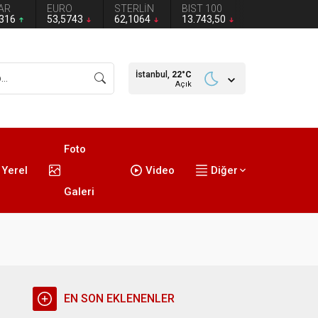
AR
EURO
STERLİN
BIST 100
2316
53,5743
62,1064
13.743,50
İstanbul,
22
°C
Açık
Foto
Yerel
Video
Diğer
Galeri
EN SON EKLENENLER