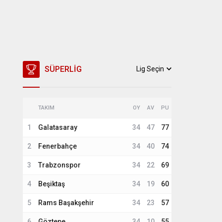
SÜPERLIG
Lig Seçin
TAKIM
OY
AV
PU
1
Galatasaray
34
47
77
2
Fenerbahçe
34
40
74
3
Trabzonspor
34
22
69
4
Beşiktaş
34
19
60
5
Rams Başakşehir
34
23
57
6
Göztepe
34
10
55