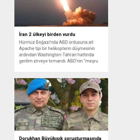
kağıt toplayarak...
İran 2 ülkeyi birden vurdu
Hürmüz Boğazı’nda ABD ordusuna ait
Apache tipi bir helikopterin düşmesinin
ardından Washington-Tahran hattında
gerilim zirveye tırmandı. ABD’nin “meşru
müdafaa” gerekçesiyle İran’daki hava
savunma sistemleri ve radarları
vurmasına, İran Devrim Muhafızları
Bahreyn ve Ürdün’deki Amerikan askeri
üslerini hedef alarak sert karşılık verdi.
Tahran, yeni bir ABD saldırısına anında
yanıt verileceğini duyurdu....
Dorukhan Büyükışık soruşturmasında