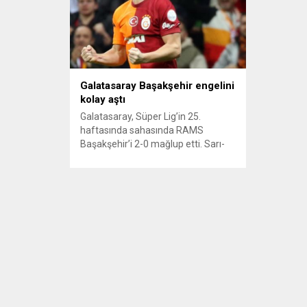
Galatasaray Başakşehir engelini
kolay aştı
Galatasaray, Süper Lig’in 25.
haftasında sahasında RAMS
Başakşehir’i 2-0 mağlup etti. Sarı-
kırmızılılara galibiyeti getiren golleri
Barış Alper Yılmaz ve Mertens
kaydetti. Attığı gol sonrası baskısını
arttıran sarı-kırmızılılar, Mertens’in
31. dakikada attığı golle durumu 2-0
yaptı. MAÇIN ÖNEMLİ ANLARI,
MAÇIN ÖZETİ 25. dakikada
Galatasaray öne geçti. Muslera’nın
uzun gönderdiği top savunmadaki
Ba’dan sekti....