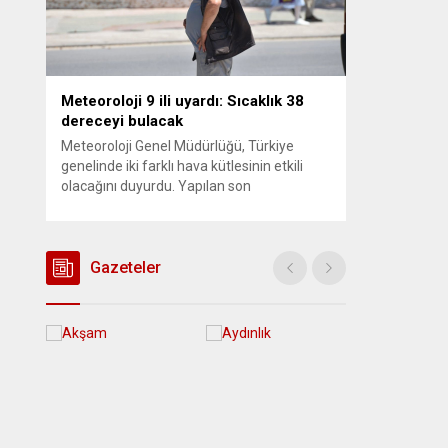
Meteoroloji 9 ili uyardı: Sıcaklık 38
dereceyi bulacak
Meteoroloji Genel Müdürlüğü, Türkiye
genelinde iki farklı hava kütlesinin etkili
olacağını duyurdu. Yapılan son
değerlendirmelere göre bugün öğleden
sonra aralarında Ankara’nın bir kesiminin
de bulunduğu 30 ilde yerel sağanak yağış
geçişleri beklenirken; Ege ve Güneydoğu
Gazeteler
Anadolu bölgelerindeki 9 ilde ise hava
sıcaklıkları mevsim normallerinin üzerine
çıkarak yaz değerlerine ulaşacak. Ayrıca...