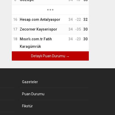
16
Hesap.com Antalyaspor
34
-22
32
17
Zecorner Kayserispor
34
-35
30
18
Mısırlı.com.tr Fatih
34
-23
30
Karagümrük
Detaylı Puan Durumu →
Gazeteler
Puan Durumu
Fikstür