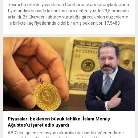
Resmi Gazete’de yayımlanan Cumhurbaşkanı kararıyla ilaçların
fiyatlandırılmasında kullanılan euro değeri yüzde 23,5 oranında
artırıldı. 25 Ekimden itibaren yürürlüğe girecek olan düzenleme
ile birlikte ilaç fiyatlarında ciddi bir artış bekleniyor. 17,5483
TL’den 21,6721 TL’ye yükseltildi Ekim ayında belirlenen euro
kuru %23,5 oranında artırılarak 17,5483 TL’den 21,6721 TL’ye
çıkarıldı. Bu güncellenen değer,...
Piyasaları bekleyen büyük tehlike! İslam Memiş
Ağustos’u işaret edip uyardı
ABD’den gelen enflasyon rakamları hakkında değerlendirme