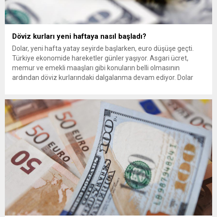
Döviz kurları yeni haftaya nasıl başladı?
Dolar, yeni hafta yatay seyirde başlarken, euro düşüşe geçti.
Türkiye ekonomide hareketler günler yaşıyor. Asgari ücret,
memur ve emekli maaşları gibi konuların belli olmasının
ardından döviz kurlarındaki dalgalanma devam ediyor. Dolar
kuru 10 Temmuz Haftası’na yatay seyirle başlarken, euro
gerileme trendine girdi. Dolar yükseldi Euro düştü Dolar, önceki
kapanışına...