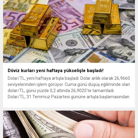
Döviz kurları yeni haftaya yükselişle başladı!
Dolar/TL, yeni haftaya artışla başladı. Dolar anlık olarak 26,9660
seviyelerinden işlem görüyor. Cuma günü düşüş eğiliminde olan
dolar/TL, günü yüzde 0,2 altında 26,9025’te tamamladı.
Dolar/TL, 31 Temmuz Pazartesi gününe artışla başlamasından
sonra saat 10.00 itibarıyla önceki kapanışının yüzde 0,2
üzerinde 26,9660’dan seyrediyor. Aynı dakikalarda Euro/TL
yüzde 0,1 yükselişle 29,6850’den, sterlin/TL...