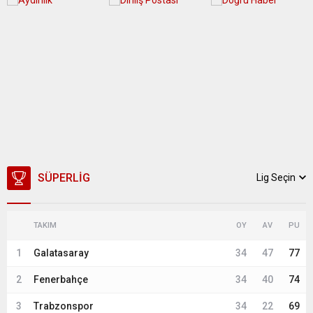
SÜPERLIG
Lig Seçin
TAKIM
OY
AV
PU
1
Galatasaray
34
47
77
2
Fenerbahçe
34
40
74
3
Trabzonspor
34
22
69