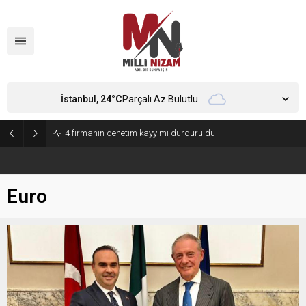
İstanbul,
24
°C
Parçalı Az Bulutlu
4 firmanın denetim kayyımı durduruldu
Euro