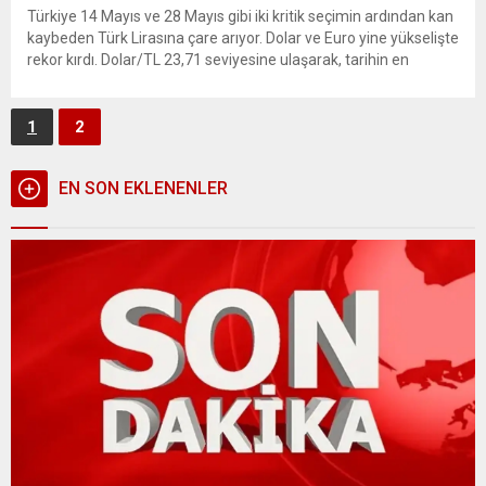
Türkiye 14 Mayıs ve 28 Mayıs gibi iki kritik seçimin ardından kan
kaybeden Türk Lirasına çare arıyor. Dolar ve Euro yine yükselişte
rekor kırdı. Dolar/TL 23,71 seviyesine ulaşarak, tarihin en
yüksek seviyesini gördü. Euro 25,85 seviyesine kadar çıkarak bir
rekora daha imza attı. Seçimlerin öncesinde piyasalardaki
denge bir nebze...
1
2
EN SON EKLENENLER