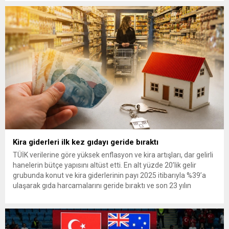
ve partisinin 13’üncü Olağan Kurultayı’nda yeniden genel
başkan seçilmesi nedeniyle hayırlı olsun ziyaretinde bulunan
Erbakan’a, Genel Başkan Yardımcıları...
Kira giderleri ilk kez gıdayı geride bıraktı
TÜİK verilerine göre yüksek enflasyon ve kira artışları, dar gelirli
hanelerin bütçe yapısını altüst etti. En alt yüzde 20’lik gelir
grubunda konut ve kira giderlerinin payı 2025 itibarıyla %39’a
ulaşarak gıda harcamalarını geride bıraktı ve son 23 yılın
zirvesine çıktı. Türkiye’de yaşanan yüksek enflasyon ve hız
kazanan kira artışları, düşük...