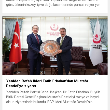
göre, ülkenin kuzey, iç ve doğu kesimlerinde parçalı ve yer yer
çok bulutlu bir hava hakim olacak. Muğla, Antalya, Burdur,
Eskişehir, Bolu, Kastamonu, Giresun, Trabzon, Rize, Erzurum,
Kars ve Van olmak üzere toplam 12 ilde yerel...
Yeniden Refah lideri Fatih Erbakan’dan Mustafa
Destici’ye ziyaret
Yeniden Refah Partisi Genel Başkanı Dr. Fatih Erbakan, Büyük
Birlik Partisi Genel Başkanı Mustafa Destici’yi taziye ve hayırlı
olsun ziyaretinde bulundu. BBP lideri Mustafa Destici’nin
geçtiğimiz günlerde vefat eden ağabeyi dolayısıyla başsağlığı