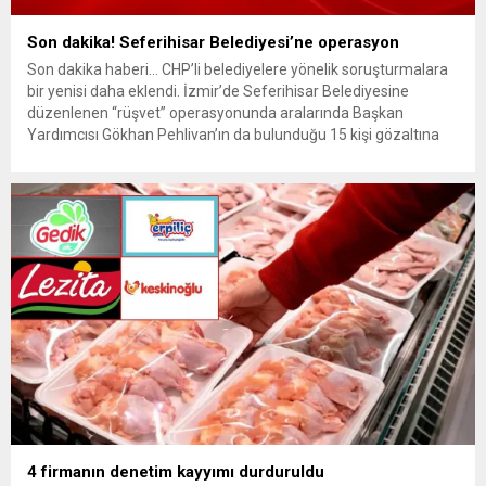
Son dakika! Seferihisar Belediyesi’ne operasyon
Son dakika haberi… CHP’li belediyelere yönelik soruşturmalara
bir yenisi daha eklendi. İzmir’de Seferihisar Belediyesine
düzenlenen “rüşvet” operasyonunda aralarında Başkan
Yardımcısı Gökhan Pehlivan’ın da bulunduğu 15 kişi gözaltına
alındı. Son dakika haberinin ayrıntıları hazırlanıyor…
4 firmanın denetim kayyımı durduruldu