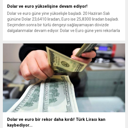
Dolar ve euro yükselişine devam ediyor!
Dolar ve euro güne yine yükselişle başladı. 20 Haziran Salı
gününe Dolar 23,6410 liradan, Euro ise 25,8300 liradan başladı.
Seçimden sonra bir türlü dengeyi sağlayamayan dövizde
dalgalanmalar devam ediyor. Dolar ve Euro güne yeni rekorlarla
başladı. İstanbul serbest piyasada dolar 23,6410 liradan, euro
ise 25,8300 liradan açılış yaptı. Dolar...
Dolar ve euro bir rekor daha kırdı! Türk Lirası kan
kaybediyor…