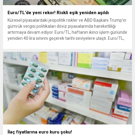
Euro/TL’de yeni rekor! Riskli eşik yeniden aşıldı
Küresel piyasalardaki jeopolitik riskler ve ABD Başkanı Trump’ın
gümrük vergisi politikaları döviz piyasalarında hareketliliği
artırmaya devam ediyor. Euro/TL, haftanın ikinci işlem gününde
yeniden 40 lira sınırını geçerek tarihi seviyelere ulaştı. Euro/TL,
11 Mart 2025’te ilk kez 40 lira seviyesini aşarak yeni bir eşik
kırmıştı. Bir süre gerileyen kur, bu hafta...
İlaç fiyatlarına euro kuru şoku!