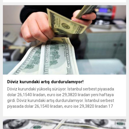
rekorunu kırdı. Dolar/TL gün içinde en...
Döviz kurundaki artış durdurulamıyor!
Döviz kurundaki yükseliş sürüyor. İstanbul serbest piyasada
dolar 26,1540 liradan, euro ise 29,3820 liradan yeni haftaya
girdi. Döviz kurundaki artış durdurulamıyor. İstanbul serbest
piyasada dolar 26,1540 liradan, euro ise 29,3820 liradan 17
Temmuz haftasına başladı. Dövizde anlık durum Serbest
piyasada dolar 26,1520 liradan alınırken, 26,1540 liradan satışa
sunuluyor. Euro ise...