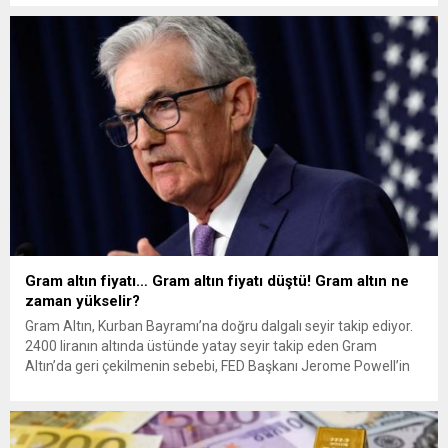
beklentileri...
Gram altın fiyatı… Gram altın fiyatı düştü! Gram altın ne
zaman yükselir?
Gram Altın, Kurban Bayramı’na doğru dalgalı seyir takip ediyor.
2400 liranın altında üstünde yatay seyir takip eden Gram
Altın’da geri çekilmenin sebebi, FED Başkanı Jerome Powell’in
“faiz indirimi” hakkındaki ” ihtiyatlı söylemleri, faiz indiriminin
Kasım ayını bulabileceği düşüncesini oluşturunca, altın fiyatları
baskılandı. Para Piyasası Uzmanı İslam Memiş, gram altında
Ons...