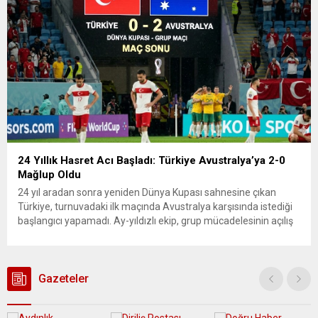
24 Yıllık Hasret Acı Başladı: Türkiye Avustralya’ya 2-0
Mağlup Oldu
24 yıl aradan sonra yeniden Dünya Kupası sahnesine çıkan
Türkiye, turnuvadaki ilk maçında Avustralya karşısında istediği
başlangıcı yapamadı. Ay-yıldızlı ekip, grup mücadelesinin açılış
karşılaşmasında rakibine 2-0 mağlup olarak Dünya Kupası
serüvenine puansız başladı. Karşılaşmanın ilk dakikalarından
itibaren iki takım da kontrollü bir oyun sergilerken, Avustralya
özellikle hızlı hücumlarla etkili olmaya...
Gazeteler