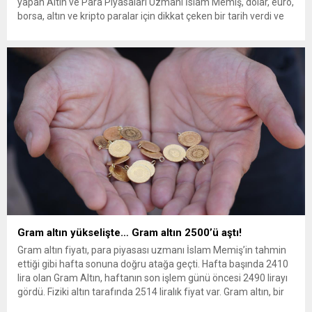
yapan Altın ve Para Piyasaları Uzmanı İslam Memiş, dolar, euro,
borsa, altın ve kripto paralar için dikkat çeken bir tarih verdi ve
Ağustos ayına dikkat çekerek ‘savaş’ uyarısında bulundu. İslam
Memiş, tv100.com’da “Piyasalar için iki belirsizlik FAİZ-SAVAŞ!”
başlıklı bir yazı kaleme aldı. İşte Memiş’in...
Gram altın yükselişte… Gram altın 2500’ü aştı!
Gram altın fiyatı, para piyasası uzmanı İslam Memiş’in tahmin
ettiği gibi hafta sonuna doğru atağa geçti. Hafta başında 2410
lira olan Gram Altın, haftanın son işlem günü öncesi 2490 lirayı
gördü. Fiziki altın tarafında 2514 liralık fiyat var. Gram altın, bir
haftada yüz lira artmış oldu. İslam Memiş, gelişmelerin