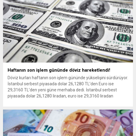
Haftanın son işlem gününde döviz hareketlendi!
Döviz kurları haftanın son işlem gününde yükselişini sürdürüyor.
İstanbul serbest piyasada dolar 26,1280 TL’den Euro ise
29,3160 TL’den yeni güne merhaba dedi. İstanbul serbest
piyasada dolar 26,1280 liradan, euro ise 29,3160 liradan
haftanın son işlem gününe başladı. 14 Temmuz sabahında ons
altın 1960 dolar seviyesinde işlem görürken, gram altın 1644...