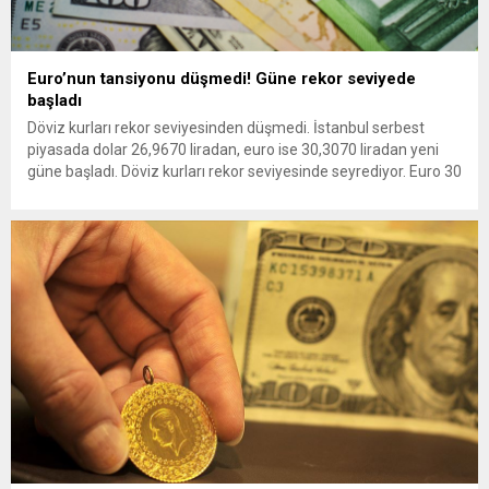
Euro’nun tansiyonu düşmedi! Güne rekor seviyede
başladı
Döviz kurları rekor seviyesinden düşmedi. İstanbul serbest
piyasada dolar 26,9670 liradan, euro ise 30,3070 liradan yeni
güne başladı. Döviz kurları rekor seviyesinde seyrediyor. Euro 30
liranın üzerine yükselerek tüm zamanların en üst seviyesini
görmüştü. İstanbul serbest piyasada dolar 26,9670 liradan,
euro ise 30,3070 liradan 19 Temmuz Çarşamba gününe
başladı. Serbest...