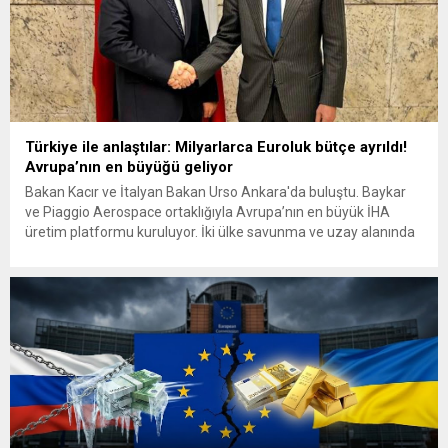
Türkiye ile anlaştılar: Milyarlarca Euroluk bütçe ayrıldı!
Avrupa’nın en büyüğü geliyor
Bakan Kacır ve İtalyan Bakan Urso Ankara'da buluştu. Baykar
ve Piaggio Aerospace ortaklığıyla Avrupa’nın en büyük İHA
üretim platformu kuruluyor. İki ülke savunma ve uzay alanında
stratejik yol haritası belirleyerek dev iş birliğini duyurdu