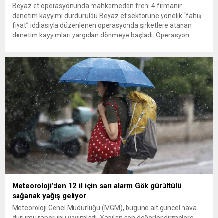
Beyaz et operasyonunda mahkemeden fren: 4 firmanın
denetim kayyımı durduruldu Beyaz et sektörüne yönelik “fahiş
fiyat” iddiasıyla düzenlenen operasyonda şirketlere atanan
denetim kayyımları yargıdan dönmeye başladı. Operasyon
kapsamındaki 13 firmadan Gedik Piliç, Erpiliç, Lezita ve
Keskinoğlu’nun başvuruları üzerine mahkeme, denetim kayyımı
atamasının durdurulmasına karar verdi. Türkiye’nin önde gelen
beyaz et...
Meteoroloji’den 12 il için sarı alarm Gök gürültülü
sağanak yağış geliyor
Meteoroloji Genel Müdürlüğü (MGM), bugüne ait güncel hava
durumu raporunu yayımladı. Yapılan son değerlendirmelere