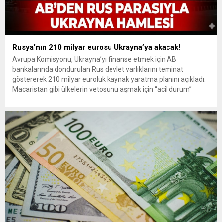
Rusya’nın 210 milyar eurosu Ukrayna’ya akacak!
Avrupa Komisyonu, Ukrayna’yı finanse etmek için AB
bankalarında dondurulan Rus devlet varlıklarını teminat
göstererek 210 milyar euroluk kaynak yaratma planını açıkladı.
Macaristan gibi ülkelerin vetosunu aşmak için “acil durum”
yetkilerinin devreye sokulacağı bu hamle, Birlik içinde “hukuki ve
ekonomik intihar” tartışmalarını başlattı. Rusya-Ukrayna savaşı
devam ederken, Avrupa Birliği (AB) mali...