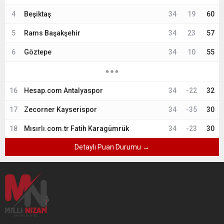
4
Beşiktaş
34
19
60
5
Rams Başakşehir
34
23
57
6
Göztepe
34
10
55
16
Hesap.com Antalyaspor
34
-22
32
17
Zecorner Kayserispor
34
-35
30
18
Mısırlı.com.tr Fatih Karagümrük
34
-23
30
Detaylı Puan Durumu →