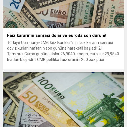
Faiz kararının sonrası dolar ve euroda son durum!
Türkiye Cumhuriyet Merkez Bankası’nın faiz kararın sonrası
döviz kurları haftanın son gününe hareketli başladı. 21
Temmuz Cuma gününe dolar 26,9040 liradan, euro ise 29,9840
liradan başladı. TCMB politika faiz oranını 250 baz puan
artırarak yüzde 17,50’ye çıkardı. Merkez Bankası’nın yeni faiz
kararının ardından dolar ve euro haftanın son işlem gününe...