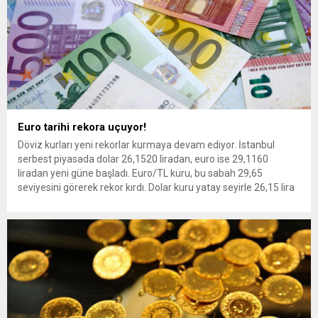
Euro tarihi rekora uçuyor!
Döviz kurları yeni rekorlar kurmaya devam ediyor. İstanbul
serbest piyasada dolar 26,1520 liradan, euro ise 29,1160
liradan yeni güne başladı. Euro/TL kuru, bu sabah 29,65
seviyesini görerek rekor kırdı. Dolar kuru yatay seyirle 26,15 lira
seviyesinden işlem görüyor. Kurun bu sabah çıktığı en yüksek
değer 26,17, en düşüğü ise 26,12...