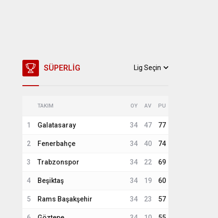
SÜPERLIG
Lig Seçin
TAKIM
OY
AV
PU
1
Galatasaray
34
47
77
2
Fenerbahçe
34
40
74
3
Trabzonspor
34
22
69
4
Beşiktaş
34
19
60
5
Rams Başakşehir
34
23
57
6
Göztepe
34
10
55