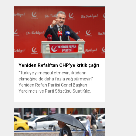
güvenlik kamerası görüntüsünü ve bin 700
Akbil kaydını inceleyen Cinayet Büro
ekipleri, cinayeti işlediğini itiraf eden
maktulün akrabası Bülent G. ile azmettirici
olduğu öne sürülen 2...
Yeniden Refah’tan CHP’ye kritik çağrı
“Türkiye’yi meşgul etmeyin, iktidarın
ekmeğine de daha fazla yağ sürmeyin”
Yeniden Refah Partisi Genel Başkan
Yardımcısı ve Parti Sözcüsü Suat Kılıç,
CHP’de yaşanan ‘mutlak butlan’ krizine
ilişkin yaptığı açıklamada, “Türkiye ana
muhalefetsiz, ana muhalefet gündemsiz
kalmamalıdır. Bir an önce anlaşın, kurultay
kararı alın, sorunun kaynağı değil, çözümün
adresi olun. Türkiye’yi...