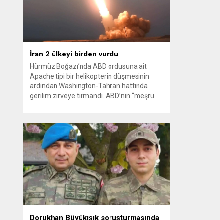
kağıt toplayarak...
İran 2 ülkeyi birden vurdu
Hürmüz Boğazı’nda ABD ordusuna ait
Apache tipi bir helikopterin düşmesinin
ardından Washington-Tahran hattında
gerilim zirveye tırmandı. ABD’nin “meşru
müdafaa” gerekçesiyle İran’daki hava
savunma sistemleri ve radarları
vurmasına, İran Devrim Muhafızları
Bahreyn ve Ürdün’deki Amerikan askeri
üslerini hedef alarak sert karşılık verdi.
Tahran, yeni bir ABD saldırısına anında
yanıt verileceğini duyurdu....
Dorukhan Büyükışık soruşturmasında