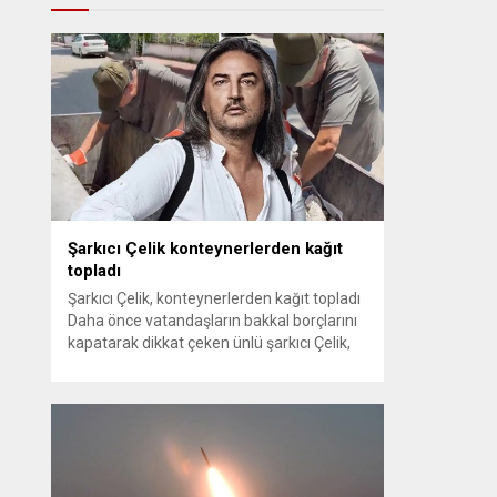
Şarkıcı Çelik konteynerlerden kağıt
topladı
Şarkıcı Çelik, konteynerlerden kağıt topladı
Daha önce vatandaşların bakkal borçlarını
kapatarak dikkat çeken ünlü şarkıcı Çelik,
bu sefer bambaşka bir harekete imza attı.
Çelik, Samsun’un İlkadım ilçesinde çöpten
kağıt toplayarak geçimini sağlayan Serpil
Hanım’a destek oldu. Çelik, sokaklardaki
konteynerlerden kağıt topladı. Ünlü şarkıcı
Çelik, Samsun’un İlkadım ilçesinde çöpten