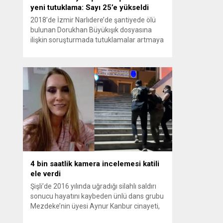
yeni tutuklama: Sayı 25’e yükseldi
2018’de İzmir Narlıdere’de şantiyede ölü
bulunan Dorukhan Büyükışık dosyasına
ilişkin soruşturmada tutuklamalar artmaya
devam ediyor. Son olarak Olay Yeri
İnceleme Büro Amiri Atakan Kaçar’ın da
tutuklanmasıyla dosyadaki tutuklu sayısı
25’e yükseldi. İzmir’in Narlıdere ilçesinde
2018 yılında şantiyede ölü bulunan
Dorukhan Büyükışık’a ilişkin yeniden açılan
soruşturmada tutuklamalar genişliyor. Son
olarak dönemin...
4 bin saatlik kamera incelemesi katili
ele verdi
Şişli’de 2016 yılında uğradığı silahlı saldırı
sonucu hayatını kaybeden ünlü dans grubu
Mezdeke’nin üyesi Aynur Kanbur cinayeti,
10 yıl sonra aydınlatıldı. 4 bin saatlik