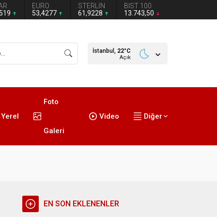
AR
EURO
STERLİN
BIST 100
1519
53,4277
61,9228
13.743,50
İstanbul,
22
°C
Açık
Foto
Yerel
Video
Diğer
Galeri
EN SON EKLENENLER