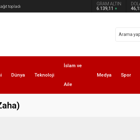
GRAM ALTIN
DOL
6.139,11
46,
İslam ve
i
Dünya
Teknoloji
Medya
Spor
Aile
Zaha)