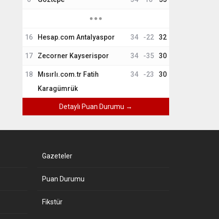
16
Hesap.com Antalyaspor
34
-22
32
17
Zecorner Kayserispor
34
-35
30
18
Mısırlı.com.tr Fatih
34
-23
30
Karagümrük
Detaylı Puan Durumu →
Gazeteler
Puan Durumu
Fikstür