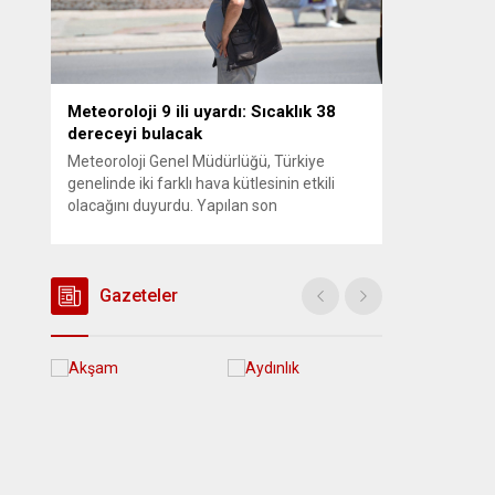
Meteoroloji 9 ili uyardı: Sıcaklık 38
dereceyi bulacak
Meteoroloji Genel Müdürlüğü, Türkiye
genelinde iki farklı hava kütlesinin etkili
olacağını duyurdu. Yapılan son
değerlendirmelere göre bugün öğleden
sonra aralarında Ankara’nın bir kesiminin
de bulunduğu 30 ilde yerel sağanak yağış
geçişleri beklenirken; Ege ve Güneydoğu
Gazeteler
Anadolu bölgelerindeki 9 ilde ise hava
sıcaklıkları mevsim normallerinin üzerine
çıkarak yaz değerlerine ulaşacak. Ayrıca...