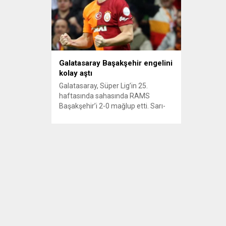
Galatasaray Başakşehir engelini
kolay aştı
Galatasaray, Süper Lig’in 25.
haftasında sahasında RAMS
Başakşehir’i 2-0 mağlup etti. Sarı-
kırmızılılara galibiyeti getiren golleri
Barış Alper Yılmaz ve Mertens
kaydetti. Attığı gol sonrası baskısını
arttıran sarı-kırmızılılar, Mertens’in
31. dakikada attığı golle durumu 2-0
yaptı. MAÇIN ÖNEMLİ ANLARI,
MAÇIN ÖZETİ 25. dakikada
Galatasaray öne geçti. Muslera’nın
uzun gönderdiği top savunmadaki
Ba’dan sekti....