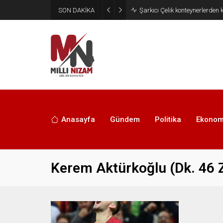
SON DAKİKA
İran 2 ülkeyi birden vurdu
Anasayfa
Gündem
Politika
Ekonom
Kerem Aktürkoğlu (Dk. 46 