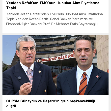
Yeniden Refah’tan TMO’nun Hububat Alım Fiyatlarına
Tepki
Yeniden Refah Partisi’nden TMO’nun Hububat Alım Fiyatlarına
Tepki Yeniden Refah Partisi Genel Başkan Yardımcısı ve
Ekonomik İşler Başkanı Prof. Dr. Mehmet Fatih Bayramoğlu,
Toprak Mahsulleri Ofisi’nin (TMO) açıkladığı hububat alım
fiyatlarına ilişkin yazılı bir açıklama yaptı. Bayramoğlu, açıklanan
fiyatların çiftçinin artan maliyetlerini karşılamaktan uzak
olduğunu savunarak fiyatların yeniden değerlendirilmesi
çağrısında...
CHP’de Günaydın ve Başarır’ın grup başkanvekilliği
düştü