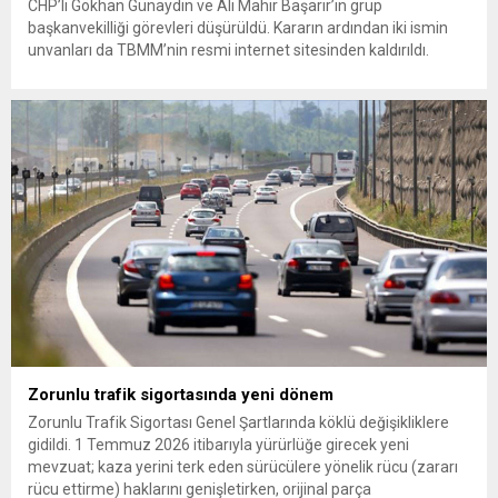
CHP’li Gökhan Günaydın ve Ali Mahir Başarır’ın grup
başkanvekilliği görevleri düşürüldü. Kararın ardından iki ismin
unvanları da TBMM’nin resmi internet sitesinden kaldırıldı.
Günaydın, ilk açıklamasında “Olmayan MYK’nın verdiği
hukuksuz bir karardır” dedi. CHP’den tedbirli olarak kesin
çıkarma cezası uygulanmak üzere Yüksek Disiplin Kurulu’na
(YDK) sevk edilen ve partideki tüm görevlerinden...
Zorunlu trafik sigortasında yeni dönem
Zorunlu Trafik Sigortası Genel Şartlarında köklü değişikliklere
gidildi. 1 Temmuz 2026 itibarıyla yürürlüğe girecek yeni
mevzuat; kaza yerini terk eden sürücülere yönelik rücu (zararı
rücu ettirme) haklarını genişletirken, orijinal parça