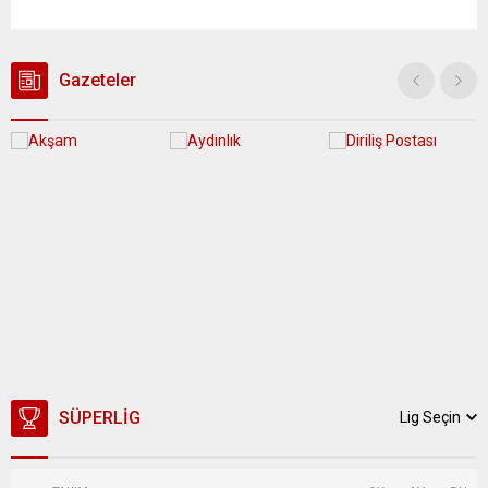
kullanımındaki yaş sınırını kaldırıyor ve değer kaybı
ödemelerinde hak sahibinin başvuru şartını otomatik hale
getiriyor. Hazine Müsteşarlığına bağlı ilgili kurumlarca...
Gazeteler
SÜPERLIG
Lig Seçin