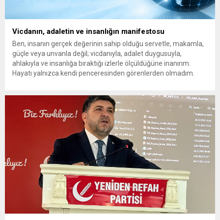
Vicdanın, adaletin ve insanlığın manifestosu
Ben, insanın gerçek değerinin sahip olduğu servetle, makamla,
güçle veya unvanla değil; vicdanıyla, adalet duygusuyla,
ahlakıyla ve insanlığa bıraktığı izlerle ölçüldüğüne inanırım.
Hayatı yalnızca kendi penceresinden görenlerden olmadım.
Çünkü biliyorum ki dünyanın herhangi bir köşesinde yaşanan
acı, insanlığın ortak vicdanında açılmış bir yaradır. Bir çocuğun
gözyaşı da, bir annenin umudu...