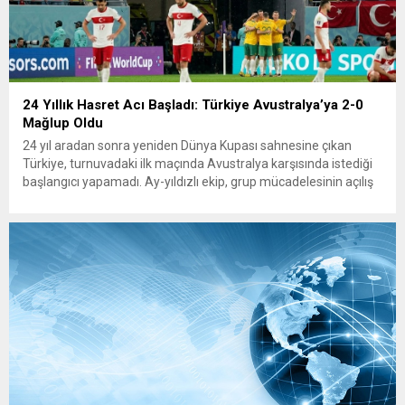
24 Yıllık Hasret Acı Başladı: Türkiye Avustralya’ya 2-0
Mağlup Oldu
24 yıl aradan sonra yeniden Dünya Kupası sahnesine çıkan
Türkiye, turnuvadaki ilk maçında Avustralya karşısında istediği
başlangıcı yapamadı. Ay-yıldızlı ekip, grup mücadelesinin açılış
karşılaşmasında rakibine 2-0 mağlup olarak Dünya Kupası
serüvenine puansız başladı. Karşılaşmanın ilk dakikalarından
itibaren iki takım da kontrollü bir oyun sergilerken, Avustralya
özellikle hızlı hücumlarla etkili olmaya...