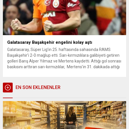
Galatasaray Başakşehir engelini kolay aştı
Galatasaray, Süper Lig’in 25. haftasında sahasında RAMS
Başakşehir’i 2-0 mağlup etti. Sarı-kırmızılılara galibiyeti getiren
golleri Barış Alper Yılmaz ve Mertens kaydetti. Attığı gol sonrası
baskısını arttıran sarı-kırmızılılar, Mertens’in 31. dakikada attığı
golle durumu 2-0 yaptı. MAÇIN ÖNEMLİ ANLARI, MAÇIN ÖZETİ
25. dakikada Galatasaray öne geçti. Muslera’nın uzun
gönderdiği top savunmadaki Ba’dan sekti....
EN SON EKLENENLER