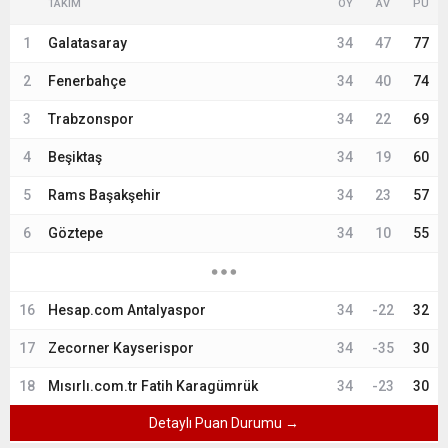
TAKIM
OY
AV
PU
1
Galatasaray
34
47
77
2
Fenerbahçe
34
40
74
3
Trabzonspor
34
22
69
4
Beşiktaş
34
19
60
5
Rams Başakşehir
34
23
57
6
Göztepe
34
10
55
16
Hesap.com Antalyaspor
34
-22
32
17
Zecorner Kayserispor
34
-35
30
18
Mısırlı.com.tr Fatih Karagümrük
34
-23
30
Detaylı Puan Durumu →