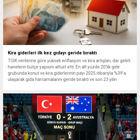
Kira giderleri ilk kez gıdayı geride bıraktı
TÜİK verilerine göre yüksek enflasyon ve kira artışları, dar gelirli
hanelerin bütçe yapısını altüst etti. En alt yüzde 20’lik gelir
grubunda konut ve kira giderlerinin payı 2025 itibarıyla %39’a
ulaşarak gıda harcamalarını geride bıraktı ve son 23 yılın
zirvesine çıktı. Türkiye’de yaşanan yüksek enflasyon ve hız
kazanan kira artışları, düşük...