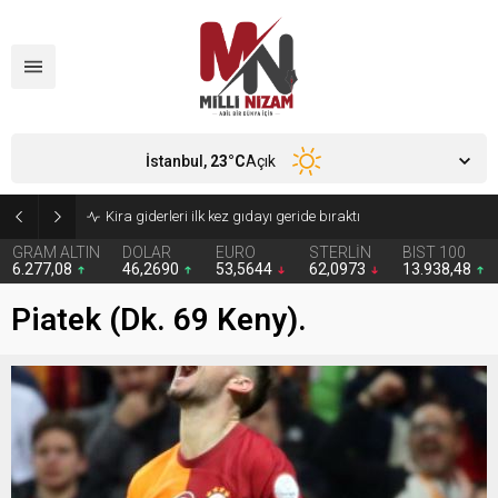
İstanbul,
23
°C
Açık
24 Yıllık Hasret Acı Başladı: Türkiye Avustralya’ya 2-0 Mağlup Oldu
GRAM ALTIN
DOLAR
EURO
STERLİN
BIST 100
6.277,08
46,2690
53,5644
62,0973
13.938,48
Piatek (Dk. 69 Keny).