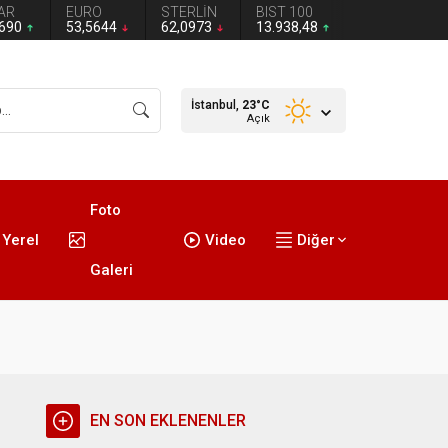
AR
EURO
STERLİN
BIST 100
2690
53,5644
62,0973
13.938,48
İstanbul,
23
°C
Açık
Foto
Yerel
Video
Diğer
Galeri
EN SON EKLENENLER