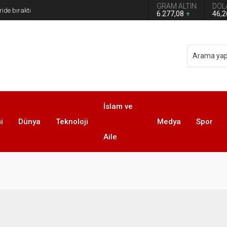
GRAM ALTIN
DOL
 Türkiye Avustralya’ya 2-0 Mağlup Oldu
6.277,08
46,
İslam ve
i
Dünya
Teknoloji
Medya
Spor
Aile