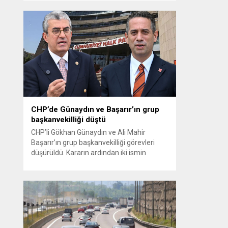
Fatih Bayramoğlu, Toprak Mahsulleri
Ofisi’nin (TMO) açıkladığı hububat alım
fiyatlarına ilişkin yazılı bir açıklama yaptı.
Bayramoğlu, açıklanan fiyatların çiftçinin
artan maliyetlerini karşılamaktan uzak
olduğunu savunarak fiyatların yeniden
değerlendirilmesi çağrısında...
CHP’de Günaydın ve Başarır’ın grup
başkanvekilliği düştü
CHP’li Gökhan Günaydın ve Ali Mahir
Başarır’ın grup başkanvekilliği görevleri
düşürüldü. Kararın ardından iki ismin
unvanları da TBMM’nin resmi internet
sitesinden kaldırıldı. Günaydın, ilk
açıklamasında “Olmayan MYK’nın verdiği
hukuksuz bir karardır” dedi. CHP’den
tedbirli olarak kesin çıkarma cezası
uygulanmak üzere Yüksek Disiplin
Kurulu’na (YDK) sevk edilen ve partideki