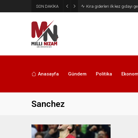
SON DAKİKA
24 Yıllık Hasret Acı Başladı:
Anasayfa
Gündem
Politika
Ekonom
Sanchez