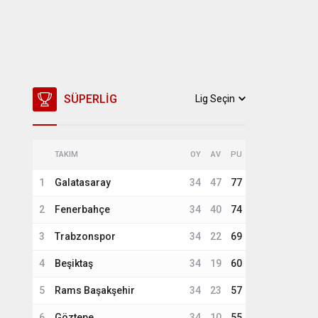
SÜPERLIG
Lig Seçin
TAKIM
OY
AV
PU
1
Galatasaray
34
47
77
2
Fenerbahçe
34
40
74
3
Trabzonspor
34
22
69
4
Beşiktaş
34
19
60
5
Rams Başakşehir
34
23
57
6
Göztepe
34
10
55