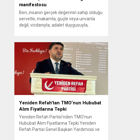
manifestosu
Ben, insanın gerçek değerinin sahip olduğu
servetle, makamla, güçle veya unvanla
değil; vicdanıyla, adalet duygusuyla,
ahlakıyla ve insanlığa bıraktığı izlerle
ölçüldüğüne inanırım. Hayatı yalnızca kendi
penceresinden görenlerden olmadım.
Çünkü biliyorum ki dünyanın herhangi bir
köşesinde yaşanan acı, insanlığın ortak
vicdanında açılmış bir yaradır. Bir çocuğun
gözyaşı da, bir annenin umudu...
Yeniden Refah’tan TMO’nun Hububat
Alım Fiyatlarına Tepki
Yeniden Refah Partisi’nden TMO’nun
Hububat Alım Fiyatlarına Tepki Yeniden
Refah Partisi Genel Başkan Yardımcısı ve
Ekonomik İşler Başkanı Prof. Dr. Mehmet