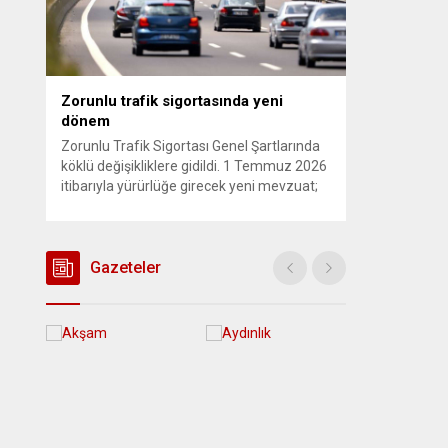
tüm görevlerinden...
Zorunlu trafik sigortasında yeni
dönem
Zorunlu Trafik Sigortası Genel Şartlarında
köklü değişikliklere gidildi. 1 Temmuz 2026
itibarıyla yürürlüğe girecek yeni mevzuat;
kaza yerini terk eden sürücülere yönelik
rücu (zararı rücu ettirme) haklarını
genişletirken, orijinal parça kullanımındaki
yaş sınırını kaldırıyor ve değer kaybı
Gazeteler
ödemelerinde hak sahibinin başvuru şartını
otomatik hale getiriyor. Hazine
Müsteşarlığına bağlı ilgili kurumlarca...