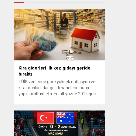
Kira giderleri ilk kez gıdayı geride
bıraktı
TÜİK verilerine göre yüksek enflasyon ve
kira artışları, dar gelirli hanelerin bütçe
yapısını altüst etti. En alt yüzde 20’lik gelir
grubunda konut ve kira giderlerinin payı
2025 itibarıyla %39’a ulaşarak gıda
harcamalarını geride bıraktı ve son 23 yılın
zirvesine çıktı. Türkiye’de yaşanan yüksek
enflasyon ve hız kazanan kira artışları,
düşük...