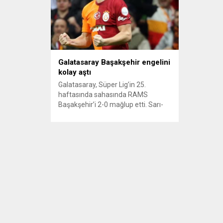
Galatasaray Başakşehir engelini
kolay aştı
Galatasaray, Süper Lig’in 25.
haftasında sahasında RAMS
Başakşehir’i 2-0 mağlup etti. Sarı-
kırmızılılara galibiyeti getiren golleri
Barış Alper Yılmaz ve Mertens
kaydetti. Attığı gol sonrası baskısını
arttıran sarı-kırmızılılar, Mertens’in
31. dakikada attığı golle durumu 2-0
yaptı. MAÇIN ÖNEMLİ ANLARI,
MAÇIN ÖZETİ 25. dakikada
Galatasaray öne geçti. Muslera’nın
uzun gönderdiği top savunmadaki
Ba’dan sekti....