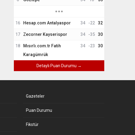
16
Hesap.com Antalyaspor
34
-22
32
17
Zecorner Kayserispor
34
-35
30
18
Mısırlı.com.tr Fatih
34
-23
30
Karagümrük
Detaylı Puan Durumu →
Gazeteler
Puan Durumu
Fikstür