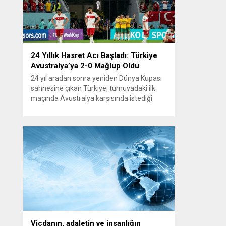
24 Yıllık Hasret Acı Başladı: Türkiye
Avustralya’ya 2-0 Mağlup Oldu
24 yıl aradan sonra yeniden Dünya Kupası
sahnesine çıkan Türkiye, turnuvadaki ilk
maçında Avustralya karşısında istediği
başlangıcı yapamadı. Ay-yıldızlı ekip, grup
mücadelesinin açılış karşılaşmasında
rakibine 2-0 mağlup olarak Dünya Kupası
serüvenine puansız başladı. Karşılaşmanın
ilk dakikalarından itibaren iki takım da
kontrollü bir oyun sergilerken, Avustralya
özellikle hızlı hücumlarla etkili olmaya...
Vicdanın, adaletin ve insanlığın