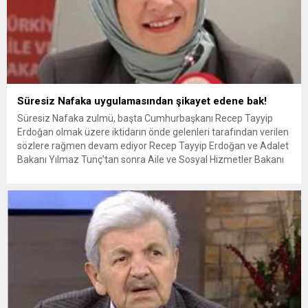
Süresiz Nafaka uygulamasından şikayet edene bak!
Süresiz Nafaka zulmü, başta Cumhurbaşkanı Recep Tayyip
Erdoğan olmak üzere iktidarın önde gelenleri tarafından verilen
sözlere rağmen devam ediyor Recep Tayyip Erdoğan ve Adalet
Bakanı Yılmaz Tunç’tan sonra Aile ve Sosyal Hizmetler Bakanı
Mahinur Özdemir Göktaş da, “Süresiz nafaka kabul edilebilir
gibi değil” deyince, sosyal medyadan “Siz şikayet makamında
mısınız,...