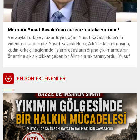
Merhum Yusuf Kavaklı’dan süresiz nafaka yorumu!
Vefatıyla Türkiye’yi üzüntüye boğan Yusuf Kavaklı Hoca’nın
videoları gündemde. Yusuf Kavaklı Hoca, Aile’nin korunmasına,
kadın-erkek ilişkilerinde İslami esasların dışına çıkılmamasının
önemine sık sık dikkat çeken bir Âlim olarak tanınıyordu. Yusuf
Kavaklı’nın üzerinde durduğu konulardan biri de, süresiz nafaka
haksızlığıydı. Yusuf Kavaklı Hoca, süresiz nafaka uygulamasının
İslam’a aykırı olduğunun, süresiz nafaka...
EN SON EKLENENLER