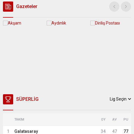
Gazeteler
SÜPERLIG
Lig Seçin
TAKIM
OY
AV
PU
1
Galatasaray
34
47
77