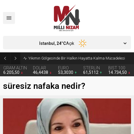
İstanbul,
24
°C
Açık
İran Cenevre’ye heyet göndermedi
GRAM ALTIN
DOLAR
EURO
STERLİN
BIST 100
6.205,50
46,4438
53,3030
61,5112
14.734,50
süresiz nafaka nedir?