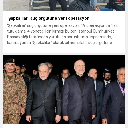
‘Şapkalılar’ suç örgütüne yeni operasyon
‘Şapkalılar’ suç örgütüne yeni operasyon: 19 operasyonda 172
tutuklama, 4 yönetici için kırmızı bülten İstanbul Cumhuriyet
Başsavcılığı tarafından yürütülen soruşturma kapsamında,
kamuoyunda “Şapkalılar” olarak bilinen silahlı suç örgütüne
yönelik operasyonlar sürüyor. 2025 ve 2026 yıllarında
gerçekleştirilen 19 ayrı operasyonda 245 şüpheli yakalanırken,
172 kişi tutuklandı İstanbul Cumhuriyet Başsavcılığı Örgütlü
Suçlar...