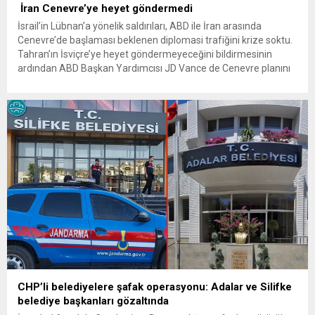
İran Cenevre’ye heyet göndermedi
İsrail’in Lübnan’a yönelik saldırıları, ABD ile İran arasında
Cenevre’de başlaması beklenen diplomasi trafiğini krize soktu.
Tahran’ın İsviçre’ye heyet göndermeyeceğini bildirmesinin
ardından ABD Başkan Yardımcısı JD Vance de Cenevre planını
iptal etti İsrail’in Lübnan’a yönelik saldırıları, ABD ile İran
arasında Cenevre’de başlaması beklenen yeni diplomasi
sürecini durma noktasına getirdi. İran, İsrail’in...
CHP’li belediyelere şafak operasyonu: Adalar ve Silifke
belediye başkanları gözaltında