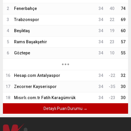
2
Fenerbahçe
34
40
74
3
Trabzonspor
34
22
69
4
Beşiktaş
34
19
60
5
Rams Başakşehir
34
23
57
6
Göztepe
34
10
55
16
Hesap.com Antalyaspor
34
-22
32
17
Zecorner Kayserispor
34
-35
30
18
Mısırlı.com.tr Fatih Karagümrük
34
-23
30
Detaylı Puan Durumu →