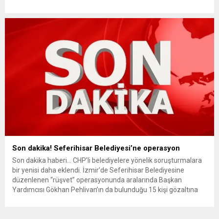
amaçlarına uygun çalıştırılması çağrısında bulundu. Erbakan, D-
8’in ‘yeni ve adil bir dünya’nın çekirdeği olduğunu vurguladı.
Yeniden Refah Partisi Genel Başkanı Fatih Erbakan, D-8’in 29.
kuruluş yıl dönümü programında...
Son dakika! Seferihisar Belediyesi’ne operasyon
Son dakika haberi… CHP’li belediyelere yönelik soruşturmalara
bir yenisi daha eklendi. İzmir’de Seferihisar Belediyesine
düzenlenen “rüşvet” operasyonunda aralarında Başkan
Yardımcısı Gökhan Pehlivan’ın da bulunduğu 15 kişi gözaltına
alındı. Son dakika haberinin ayrıntıları hazırlanıyor…