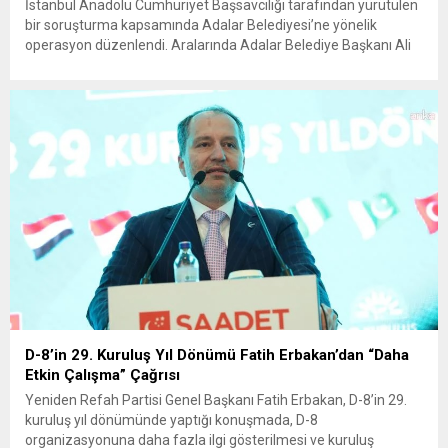
İstanbul Anadolu Cumhuriyet Başsavcılığı tarafından yürütülen
bir soruşturma kapsamında Adalar Belediyesi’ne yönelik
operasyon düzenlendi. Aralarında Adalar Belediye Başkanı Ali
Ercan Akpolat’ın da bulunduğu 41 kişi gözaltına alındı.
Şüphelilere “suç örgütü kurma ve yönetme”, “rüşvet”, “irtikap”
ve “imar usulsüzlüğü” gibi suçlamalar yöneltiliyor. Öte yandan
Mersin’de Silifke Belediyesi’ne yönelik düzenlenen
operasyonda ise...
D-8’in 29. Kuruluş Yıl Dönümü Fatih Erbakan’dan “Daha
Etkin Çalışma” Çağrısı
Yeniden Refah Partisi Genel Başkanı Fatih Erbakan, D-8’in 29.
kuruluş yıl dönümünde yaptığı konuşmada, D-8
organizasyonuna daha fazla ilgi gösterilmesi ve kuruluş