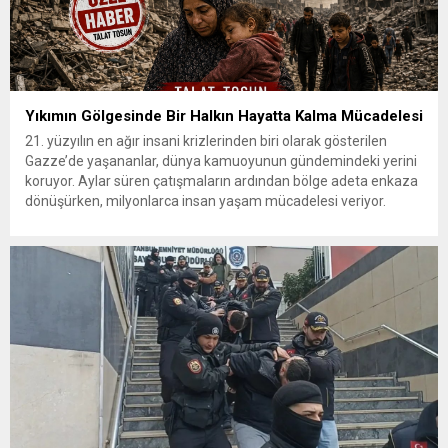
Yıkımın Gölgesinde Bir Halkın Hayatta Kalma Mücadelesi
21. yüzyılın en ağır insani krizlerinden biri olarak gösterilen
Gazze’de yaşananlar, dünya kamuoyunun gündemindeki yerini
koruyor. Aylar süren çatışmaların ardından bölge adeta enkaza
dönüşürken, milyonlarca insan yaşam mücadelesi veriyor.
Yıkılan şehirler, evsiz kalan aileler, hastanelerde yaşanan
yoğunluk ve temel ihtiyaçlara erişimdeki zorluklar, bölgedeki
insani dramın boyutlarını gözler önüne seriyor. Gazze...