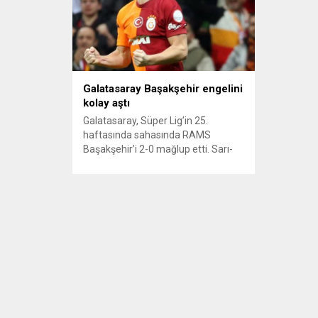
Galatasaray Başakşehir engelini
kolay aştı
Galatasaray, Süper Lig’in 25.
haftasında sahasında RAMS
Başakşehir’i 2-0 mağlup etti. Sarı-
kırmızılılara galibiyeti getiren golleri
Barış Alper Yılmaz ve Mertens
kaydetti. Attığı gol sonrası baskısını
arttıran sarı-kırmızılılar, Mertens’in
31. dakikada attığı golle durumu 2-0
yaptı. MAÇIN ÖNEMLİ ANLARI,
MAÇIN ÖZETİ 25. dakikada
Galatasaray öne geçti. Muslera’nın
uzun gönderdiği top savunmadaki
Ba’dan sekti....