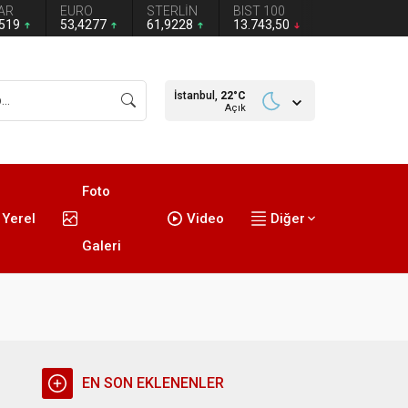
AR
EURO
STERLİN
BIST 100
1519
53,4277
61,9228
13.743,50
İstanbul,
22
°C
Açık
Foto
Yerel
Video
Diğer
Galeri
EN SON EKLENENLER