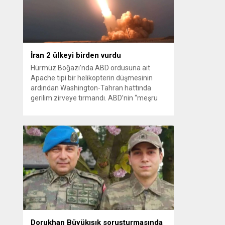
kağıt toplayarak...
İran 2 ülkeyi birden vurdu
Hürmüz Boğazı’nda ABD ordusuna ait
Apache tipi bir helikopterin düşmesinin
ardından Washington-Tahran hattında
gerilim zirveye tırmandı. ABD’nin “meşru
müdafaa” gerekçesiyle İran’daki hava
savunma sistemleri ve radarları
vurmasına, İran Devrim Muhafızları
Bahreyn ve Ürdün’deki Amerikan askeri
üslerini hedef alarak sert karşılık verdi.
Tahran, yeni bir ABD saldırısına anında
yanıt verileceğini duyurdu....
Dorukhan Büyükışık soruşturmasında