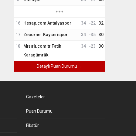
16
Hesap.com Antalyaspor
34
-22
32
17
Zecorner Kayserispor
34
-35
30
18
Mısırlı.com.tr Fatih
34
-23
30
Karagümrük
Detaylı Puan Durumu →
Gazeteler
Puan Durumu
Fikstür