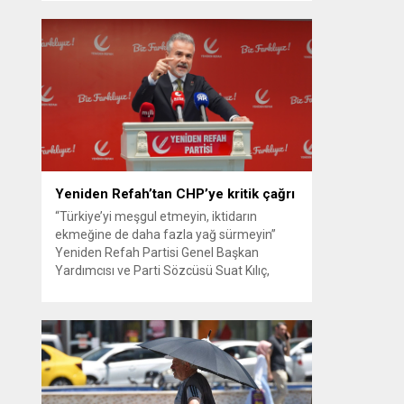
güvenlik kamerası görüntüsünü ve bin 700
Akbil kaydını inceleyen Cinayet Büro
ekipleri, cinayeti işlediğini itiraf eden
maktulün akrabası Bülent G. ile azmettirici
olduğu öne sürülen 2...
Yeniden Refah’tan CHP’ye kritik çağrı
“Türkiye’yi meşgul etmeyin, iktidarın
ekmeğine de daha fazla yağ sürmeyin”
Yeniden Refah Partisi Genel Başkan
Yardımcısı ve Parti Sözcüsü Suat Kılıç,
CHP’de yaşanan ‘mutlak butlan’ krizine
ilişkin yaptığı açıklamada, “Türkiye ana
muhalefetsiz, ana muhalefet gündemsiz
kalmamalıdır. Bir an önce anlaşın, kurultay
kararı alın, sorunun kaynağı değil, çözümün
adresi olun. Türkiye’yi...