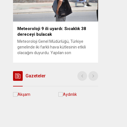
Meteoroloji 9 ili uyardı: Sıcaklık 38
dereceyi bulacak
Meteoroloji Genel Müdürlüğü, Türkiye
genelinde iki farklı hava kütlesinin etkili
olacağını duyurdu. Yapılan son
değerlendirmelere göre bugün öğleden
sonra aralarında Ankara’nın bir kesiminin
de bulunduğu 30 ilde yerel sağanak yağış
geçişleri beklenirken; Ege ve Güneydoğu
Gazeteler
Anadolu bölgelerindeki 9 ilde ise hava
sıcaklıkları mevsim normallerinin üzerine
çıkarak yaz değerlerine ulaşacak. Ayrıca...