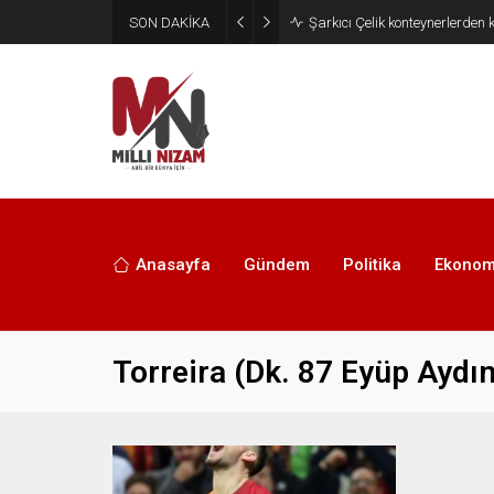
SON DAKİKA
İran 2 ülkeyi birden vurdu
Anasayfa
Gündem
Politika
Ekonom
Torreira (Dk. 87 Eyüp Aydın