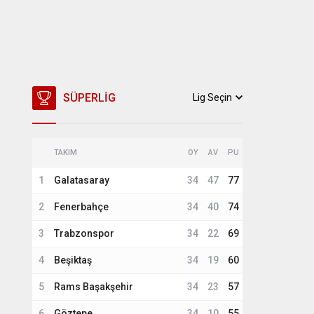
SÜPERLIG
Lig Seçin
TAKIM
OY
AV
PU
1
Galatasaray
34
47
77
2
Fenerbahçe
34
40
74
3
Trabzonspor
34
22
69
4
Beşiktaş
34
19
60
5
Rams Başakşehir
34
23
57
6
Göztepe
34
10
55