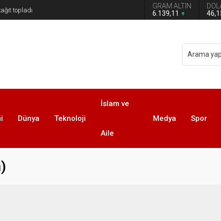
GRAM ALTIN
DOL
6.139,11
46,
İslam ve
i
Dünya
Teknoloji
Medya
Spor
Aile
)