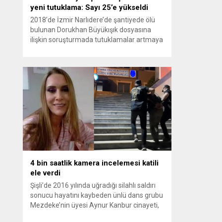
yeni tutuklama: Sayı 25’e yükseldi
2018’de İzmir Narlıdere’de şantiyede ölü
bulunan Dorukhan Büyükışık dosyasına
ilişkin soruşturmada tutuklamalar artmaya
devam ediyor. Son olarak Olay Yeri
İnceleme Büro Amiri Atakan Kaçar’ın da
tutuklanmasıyla dosyadaki tutuklu sayısı
25’e yükseldi. İzmir’in Narlıdere ilçesinde
2018 yılında şantiyede ölü bulunan
Dorukhan Büyükışık’a ilişkin yeniden açılan
soruşturmada tutuklamalar genişliyor. Son
olarak dönemin...
4 bin saatlik kamera incelemesi katili
ele verdi
Şişli’de 2016 yılında uğradığı silahlı saldırı
sonucu hayatını kaybeden ünlü dans grubu
Mezdeke’nin üyesi Aynur Kanbur cinayeti,
10 yıl sonra aydınlatıldı. 4 bin saatlik