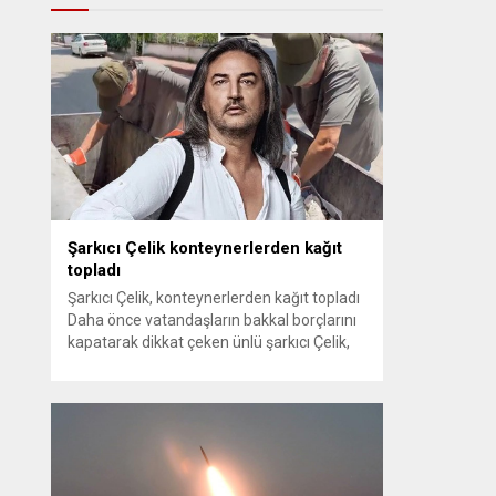
Şarkıcı Çelik konteynerlerden kağıt
topladı
Şarkıcı Çelik, konteynerlerden kağıt topladı
Daha önce vatandaşların bakkal borçlarını
kapatarak dikkat çeken ünlü şarkıcı Çelik,
bu sefer bambaşka bir harekete imza attı.
Çelik, Samsun’un İlkadım ilçesinde çöpten
kağıt toplayarak geçimini sağlayan Serpil
Hanım’a destek oldu. Çelik, sokaklardaki
konteynerlerden kağıt topladı. Ünlü şarkıcı
Çelik, Samsun’un İlkadım ilçesinde çöpten