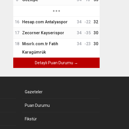
16
Hesap.com Antalyaspor
34
-22
32
17
Zecorner Kayserispor
34
-35
30
18
Mısırlı.com.tr Fatih
34
-23
30
Karagümrük
Detaylı Puan Durumu →
Gazeteler
Puan Durumu
Fikstür