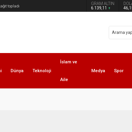
GRAM ALTIN
DOL
6.139,11
46,
İslam ve
i
Dünya
Teknoloji
Medya
Spor
Aile