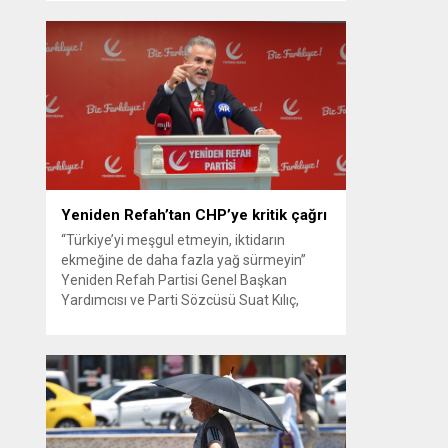
güvenlik kamerası görüntüsünü ve bin 700
Akbil kaydını inceleyen Cinayet Büro
ekipleri, cinayeti işlediğini itiraf eden
maktulün akrabası Bülent G. ile azmettirici
olduğu öne sürülen 2...
Yeniden Refah’tan CHP’ye kritik çağrı
“Türkiye’yi meşgul etmeyin, iktidarın
ekmeğine de daha fazla yağ sürmeyin”
Yeniden Refah Partisi Genel Başkan
Yardımcısı ve Parti Sözcüsü Suat Kılıç,
CHP’de yaşanan ‘mutlak butlan’ krizine
ilişkin yaptığı açıklamada, “Türkiye ana
muhalefetsiz, ana muhalefet gündemsiz
kalmamalıdır. Bir an önce anlaşın, kurultay
kararı alın, sorunun kaynağı değil, çözümün
adresi olun. Türkiye’yi...