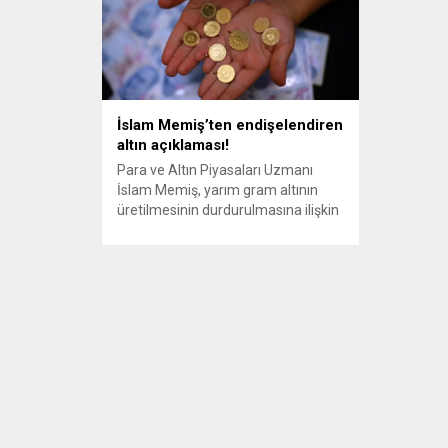
İslam Memiş’ten endişelendiren
altın açıklaması!
Para ve Altın Piyasaları Uzmanı
İslam Memiş, yarım gram altının
üretilmesinin durdurulmasına ilişkin
değerlendirmede bulundu. TV
100’deki yazısında “Özellikle altın
yatırımcısı için kötü haber!” başlığını
kullanan Memiş, şu ifadeleri
kullandı: Kota uygulanması ile
beraber talep artışı beraberinde
gelir. Diğer yandan rafineler
tarafında işçilik uygulanır. İşçilik mal
demek de kuyumcu esnafının...