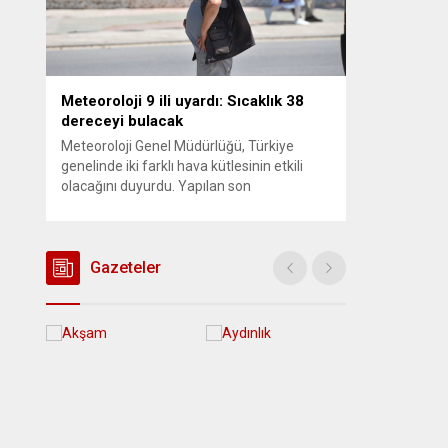
Meteoroloji 9 ili uyardı: Sıcaklık 38
dereceyi bulacak
Meteoroloji Genel Müdürlüğü, Türkiye
genelinde iki farklı hava kütlesinin etkili
olacağını duyurdu. Yapılan son
değerlendirmelere göre bugün öğleden
sonra aralarında Ankara’nın bir kesiminin
de bulunduğu 30 ilde yerel sağanak yağış
geçişleri beklenirken; Ege ve Güneydoğu
Gazeteler
Anadolu bölgelerindeki 9 ilde ise hava
sıcaklıkları mevsim normallerinin üzerine
çıkarak yaz değerlerine ulaşacak. Ayrıca...