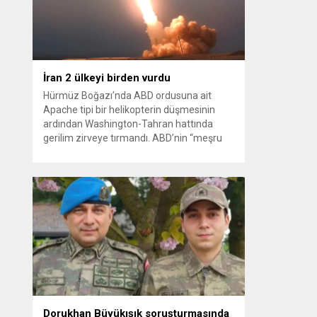
kağıt toplayarak...
İran 2 ülkeyi birden vurdu
Hürmüz Boğazı’nda ABD ordusuna ait
Apache tipi bir helikopterin düşmesinin
ardından Washington-Tahran hattında
gerilim zirveye tırmandı. ABD’nin “meşru
müdafaa” gerekçesiyle İran’daki hava
savunma sistemleri ve radarları
vurmasına, İran Devrim Muhafızları
Bahreyn ve Ürdün’deki Amerikan askeri
üslerini hedef alarak sert karşılık verdi.
Tahran, yeni bir ABD saldırısına anında
yanıt verileceğini duyurdu....
Dorukhan Büyükışık soruşturmasında