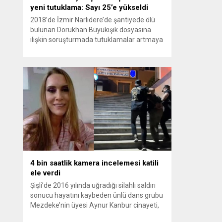
yeni tutuklama: Sayı 25’e yükseldi
2018’de İzmir Narlıdere’de şantiyede ölü
bulunan Dorukhan Büyükışık dosyasına
ilişkin soruşturmada tutuklamalar artmaya
devam ediyor. Son olarak Olay Yeri
İnceleme Büro Amiri Atakan Kaçar’ın da
tutuklanmasıyla dosyadaki tutuklu sayısı
25’e yükseldi. İzmir’in Narlıdere ilçesinde
2018 yılında şantiyede ölü bulunan
Dorukhan Büyükışık’a ilişkin yeniden açılan
soruşturmada tutuklamalar genişliyor. Son
olarak dönemin...
4 bin saatlik kamera incelemesi katili
ele verdi
Şişli’de 2016 yılında uğradığı silahlı saldırı
sonucu hayatını kaybeden ünlü dans grubu
Mezdeke’nin üyesi Aynur Kanbur cinayeti,
10 yıl sonra aydınlatıldı. 4 bin saatlik