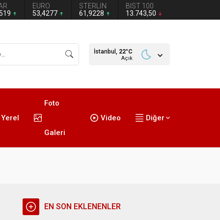
AR
EURO
STERLİN
BIST 100
1519
53,4277
61,9228
13.743,50
İstanbul,
22
°C
Açık
Foto
Yerel
Video
Diğer
Galeri
EN SON EKLENENLER