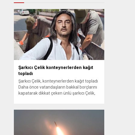
Şarkıcı Çelik konteynerlerden kağıt
topladı
Şarkıcı Çelik, konteynerlerden kağıt topladı
Daha önce vatandaşların bakkal borçlarını
kapatarak dikkat çeken ünlü şarkıcı Çelik,
bu sefer bambaşka bir harekete imza attı.
Çelik, Samsun’un İlkadım ilçesinde çöpten
kağıt toplayarak geçimini sağlayan Serpil
Hanım’a destek oldu. Çelik, sokaklardaki
konteynerlerden kağıt topladı. Ünlü şarkıcı
Çelik, Samsun’un İlkadım ilçesinde çöpten