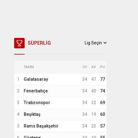
SÜPERLIG
Lig Seçin
TAKIM
OY
AV
PU
1
Galatasaray
34
47
77
2
Fenerbahçe
34
40
74
3
Trabzonspor
34
22
69
4
Beşiktaş
34
19
60
5
Rams Başakşehir
34
23
57
6
Göztepe
34
10
55