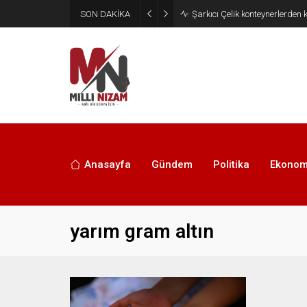
SON DAKİKA
İran 2 ülkeyi birden vurdu
Anasayfa
Gündem
Politika
Ekonom
yarım gram altın