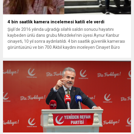
4 bin saatlik kamera incelemesi katili ele verdi
Şişli’de 2016 yılında uğradığı silahlı saldırı sonucu hayatını
kaybeden ünlü dans grubu Mezdeke’nin üyesi Aynur Kanbur
cinayeti, 10 yıl sonra aydınlatıldı. 4 bin saatlik güvenlik kamerası
görüntüsünü ve bin 700 Akbil kaydını inceleyen Cinayet Büro
ekipleri, cinayeti işlediğini itiraf eden maktulün akrabası Bülent
G. ile azmettirici olduğu öne sürülen 2...