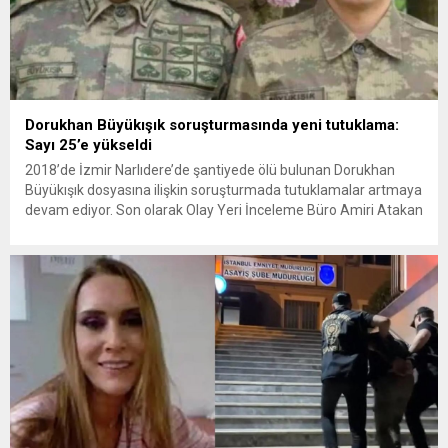
Dorukhan Büyükışık soruşturmasında yeni tutuklama:
Sayı 25’e yükseldi
2018’de İzmir Narlıdere’de şantiyede ölü bulunan Dorukhan
Büyükışık dosyasına ilişkin soruşturmada tutuklamalar artmaya
devam ediyor. Son olarak Olay Yeri İnceleme Büro Amiri Atakan
Kaçar’ın da tutuklanmasıyla dosyadaki tutuklu sayısı 25’e
yükseldi. İzmir’in Narlıdere ilçesinde 2018 yılında şantiyede ölü
bulunan Dorukhan Büyükışık’a ilişkin yeniden açılan
soruşturmada tutuklamalar genişliyor. Son olarak dönemin...