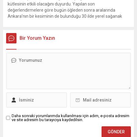
kütlesinin etkili olacağını duyurdu. Yapılan son
değerlendirmelere göre bugün öğleden sonra aralarında
Ankara’nın bir kesiminin de bulunduğu 30 ilde yerel sağanak
yağış geçişleri beklenirken; Ege ve Güneydoğu Anadolu
bölgelerindeki 9 ilde ise hava sıcaklıkları mevsim normallerinin
üzerine çıkarak yaz değerlerine ulaşacak. Ayrıca...
Bir Yorum Yazın
Daha sonraki yorumlarımda kullanılması için adım, e-posta adresim
ve site adresim bu tarayıcıya kaydedilsin.