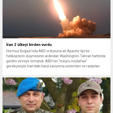
İran 2 ülkeyi birden vurdu
Hürmüz Boğazı’nda ABD ordusuna ait Apache tipi bir
helikopterin düşmesinin ardından Washington-Tahran hattında
gerilim zirveye tırmandı. ABD’nin “meşru müdafaa”
gerekçesiyle İran’daki hava savunma sistemleri ve radarları
vurmasına, İran Devrim Muhafızları Bahreyn ve Ürdün’deki
Amerikan askeri üslerini hedef alarak sert karşılık verdi. Tahran,
yeni bir ABD saldırısına anında yanıt verileceğini duyurdu....