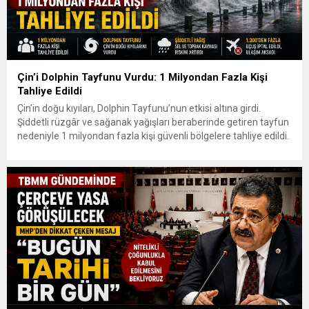
Çin’i Dolphin Tayfunu Vurdu: 1 Milyondan Fazla Kişi
Tahliye Edildi
Çin’in doğu kıyıları, Dolphin Tayfunu’nun etkisi altına girdi.
Şiddetli rüzgâr ve sağanak yağışları beraberinde getiren tayfun
nedeniyle 1 milyondan fazla kişi güvenli bölgelere tahliye edildi.
Ulaşımda ciddi aksamalar yaşanırken yetkililer sel, su baskını ve
toprak kayması riskine karşı uyarılarını sürdürüyor. Dolphin, 9
Ağustos Pazar günü Çin’in doğu kıyılarında karaya ulaştı....