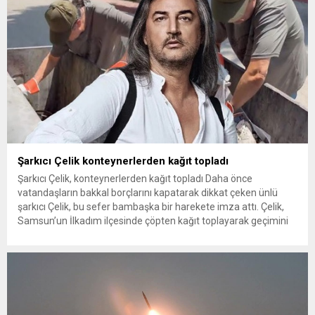
Şarkıcı Çelik konteynerlerden kağıt topladı
Şarkıcı Çelik, konteynerlerden kağıt topladı Daha önce
vatandaşların bakkal borçlarını kapatarak dikkat çeken ünlü
şarkıcı Çelik, bu sefer bambaşka bir harekete imza attı. Çelik,
Samsun’un İlkadım ilçesinde çöpten kağıt toplayarak geçimini
sağlayan Serpil Hanım’a destek oldu. Çelik, sokaklardaki
konteynerlerden kağıt topladı. Ünlü şarkıcı Çelik, Samsun’un
İlkadım ilçesinde çöpten kağıt toplayarak...