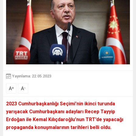
Yayınlama: 22.05.2023
A
A
+
-
2023 Cumhurbaşkanlığı Seçimi’nin ikinci turunda
yarışacak Cumhurbaşkanı adayları Recep Tayyip
Erdoğan ile Kemal Kılıçdaroğlu’nun TRT’de yapacağı
propaganda konuşmalarının tarihleri belli oldu.