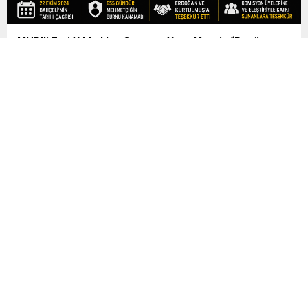
MHP’li Feti Yıldız’dan Çerçeve Yasa Mesajı: “Bugün
Tarihi Bir Gün”
TBMM Genel Kurulu’nda bugün görüşülmesi beklenen Millî
Dayanışma ve Toplumsal Bütünleşmenin Güçlendirilmesine
Dair Kanun Teklifi öncesinde MHP’den açıklama geldi. MHP
Genel Başkan Yardımcısı ve İstanbul Milletvekili Feti Yıldız,
sosyal medya hesabından yaptığı paylaşımda 10 Ağustos’u
“tarihi bir gün” olarak nitelendirdi ve teklifin Meclis’te nitelikli bir
çoğunlukla kabul edilmesini beklediklerini söyledi....