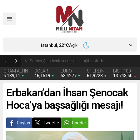
İstanbul,
22
°C
Açık
İran 2 ülkeyi birden vurdu
GRAM ALTIN
DOLAR
EURO
STERLİN
BIST 100
6.139,11
46,1519
53,4277
61,9228
13.743,50
Erbakan’dan İhsan Şenocak
Hoca’ya başsağlığı mesajı!
Paylaş
Tweetle
Gönder