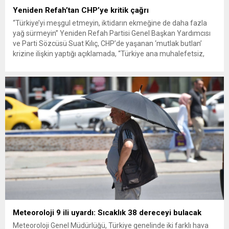
Yeniden Refah’tan CHP’ye kritik çağrı
“Türkiye’yi meşgul etmeyin, iktidarın ekmeğine de daha fazla
yağ sürmeyin” Yeniden Refah Partisi Genel Başkan Yardımcısı
ve Parti Sözcüsü Suat Kılıç, CHP’de yaşanan ‘mutlak butlan’
krizine ilişkin yaptığı açıklamada, “Türkiye ana muhalefetsiz,
ana muhalefet gündemsiz kalmamalıdır. Bir an önce anlaşın,
kurultay kararı alın, sorunun kaynağı değil, çözümün adresi
olun. Türkiye’yi...
Meteoroloji 9 ili uyardı: Sıcaklık 38 dereceyi bulacak
Meteoroloji Genel Müdürlüğü, Türkiye genelinde iki farklı hava