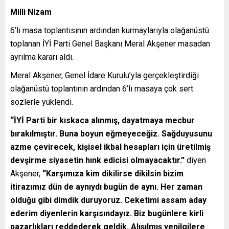
Milli Nizam
6’lı masa toplantısının ardından kurmaylarıyla olağanüstü
toplanan İYİ Parti Genel Başkanı Meral Akşener masadan
ayrılma kararı aldı.
Meral Akşener, Genel İdare Kurulu’yla gerçekleştirdiği
olağanüstü toplantının ardından 6’lı masaya çok sert
sözlerle yüklendi.
“İYİ Parti bir kıskaca alınmış, dayatmaya mecbur
bırakılmıştır. Buna boyun eğmeyeceğiz. Sağduyusunu
azme çevirecek, kişisel ikbal hesapları için üretilmiş
devşirme siyasetin hınk edicisi olmayacaktır.”
diyen
Akşener,
“Karşımıza kim dikilirse dikilsin bizim
itirazımız dün de aynıydı bugün de aynı. Her zaman
olduğu gibi dimdik duruyoruz. Ceketimi assam aday
ederim diyenlerin karşısındayız. Biz bugünlere kirli
pazarlıkları reddederek geldik. Alışılmış yenilgilere