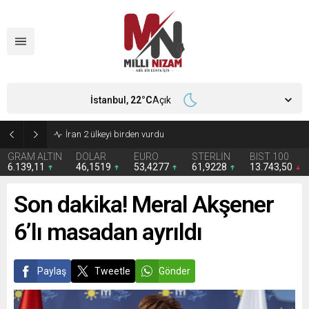
İstanbul,
22
°C
Açık
İran 2 ülkeyi birden vurdu
GRAM ALTIN
DOLAR
EURO
STERLİN
BIST 100
6.139,11
46,1519
53,4277
61,9228
13.743,50
Son dakika! Meral Akşener
6’lı masadan ayrıldı
Paylaş
Tweetle
Gönder