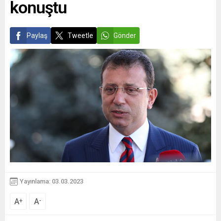
konuştu
Paylaş
Tweetle
Gönder
Yayınlama: 03.03.2023
A
A
+
-