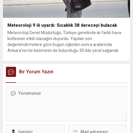
Meteoroloji 9 ili uyardı: Sıcaklık 38 dereceyi bulacak
Meteoroloji Genel Müdürlüğü, Türkiye genelinde iki farklı hava
kütlesinin etkili olacağını duyurdu. Yapılan son
değerlendirmelere göre bugün öğleden sonra aralarında
Ankara’nın bir kesiminin de bulunduğu 30 ilde yerel sağanak
yağış geçişleri beklenirken; Ege ve Güneydoğu Anadolu
bölgelerindeki 9 ilde ise hava sıcaklıkları mevsim normallerinin
üzerine çıkarak yaz değerlerine ulaşacak. Ayrıca...
Bir Yorum Yazın