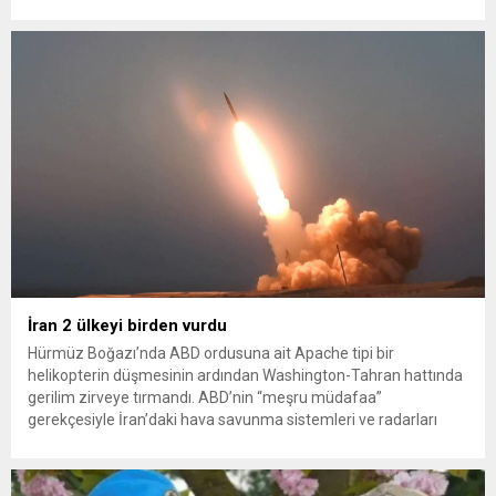
sağlayan Serpil Hanım’a destek oldu. Çelik, sokaklardaki
konteynerlerden kağıt topladı. Ünlü şarkıcı Çelik, Samsun’un
İlkadım ilçesinde çöpten kağıt toplayarak...
İran 2 ülkeyi birden vurdu
Hürmüz Boğazı’nda ABD ordusuna ait Apache tipi bir
helikopterin düşmesinin ardından Washington-Tahran hattında
gerilim zirveye tırmandı. ABD’nin “meşru müdafaa”
gerekçesiyle İran’daki hava savunma sistemleri ve radarları
vurmasına, İran Devrim Muhafızları Bahreyn ve Ürdün’deki
Amerikan askeri üslerini hedef alarak sert karşılık verdi. Tahran,
yeni bir ABD saldırısına anında yanıt verileceğini duyurdu....