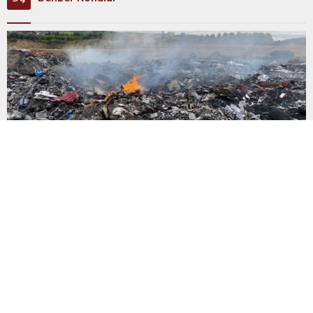
‘Atık sömürgeciliği’
İngiltere’den Türkiye’ye gönderilen plastik atıkların Adana’daki
yoksul mahallelerde çevre ve halk sağlığı üzerinde yarattığı
tehlikeler büyüyor. İngiltere’den Adana’ya 139 bin ton atık
gönderilirken, yalnızca 2021-2024 arasında 13 İngiliz şirketi
Kemal Deniz geri dönüşüm bölgesine 545 sevkiyatla 52 bin ton
plastik atık taşıdı. Sulama kanallarında mikroplastik tespit