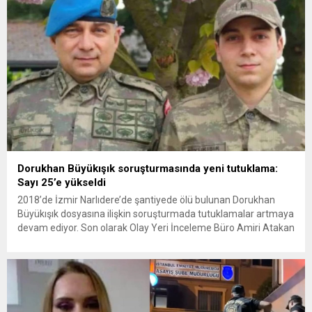
Dorukhan Büyükışık soruşturmasında yeni tutuklama:
Sayı 25’e yükseldi
2018’de İzmir Narlıdere’de şantiyede ölü bulunan Dorukhan
Büyükışık dosyasına ilişkin soruşturmada tutuklamalar artmaya
devam ediyor. Son olarak Olay Yeri İnceleme Büro Amiri Atakan
Kaçar’ın da tutuklanmasıyla dosyadaki tutuklu sayısı 25’e
yükseldi. İzmir’in Narlıdere ilçesinde 2018 yılında şantiyede ölü
bulunan Dorukhan Büyükışık’a ilişkin yeniden açılan
soruşturmada tutuklamalar genişliyor. Son olarak dönemin...