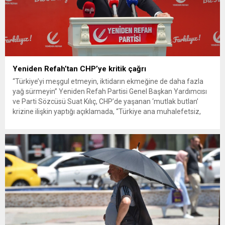
Yeniden Refah’tan CHP’ye kritik çağrı
“Türkiye’yi meşgul etmeyin, iktidarın ekmeğine de daha fazla
yağ sürmeyin” Yeniden Refah Partisi Genel Başkan Yardımcısı
ve Parti Sözcüsü Suat Kılıç, CHP’de yaşanan ‘mutlak butlan’
krizine ilişkin yaptığı açıklamada, “Türkiye ana muhalefetsiz,
ana muhalefet gündemsiz kalmamalıdır. Bir an önce anlaşın,
kurultay kararı alın, sorunun kaynağı değil, çözümün adresi
olun. Türkiye’yi...