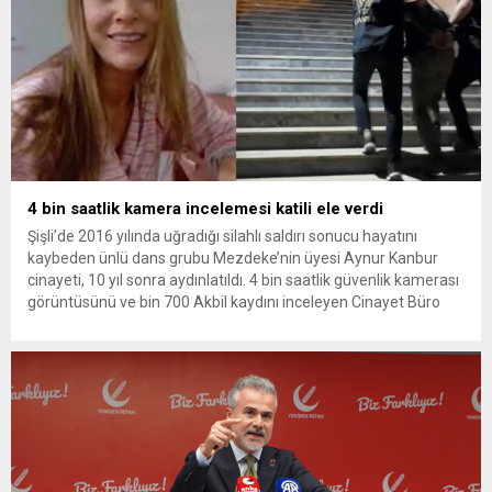
4 bin saatlik kamera incelemesi katili ele verdi
Şişli’de 2016 yılında uğradığı silahlı saldırı sonucu hayatını
kaybeden ünlü dans grubu Mezdeke’nin üyesi Aynur Kanbur
cinayeti, 10 yıl sonra aydınlatıldı. 4 bin saatlik güvenlik kamerası
görüntüsünü ve bin 700 Akbil kaydını inceleyen Cinayet Büro
ekipleri, cinayeti işlediğini itiraf eden maktulün akrabası Bülent
G. ile azmettirici olduğu öne sürülen 2...