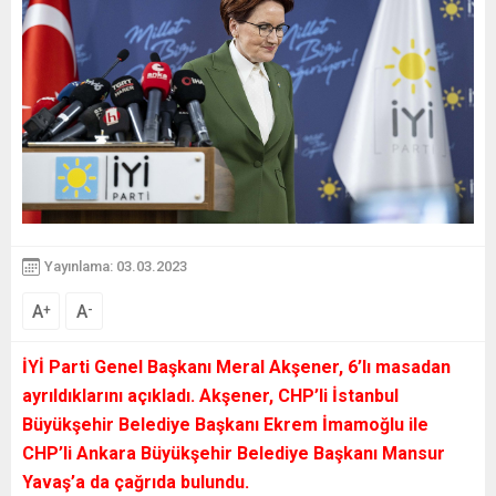
Yayınlama: 03.03.2023
A
A
+
-
İYİ Parti Genel Başkanı Meral Akşener, 6’lı masadan
ayrıldıklarını açıkladı. Akşener, CHP’li İstanbul
Büyükşehir Belediye Başkanı Ekrem İmamoğlu ile
CHP’li Ankara Büyükşehir Belediye Başkanı Mansur
Yavaş’a da çağrıda bulundu.