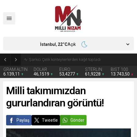
İstanbul,
22
°C
Açık
İran 2 ülkeyi birden vurdu
GRAM ALTIN
DOLAR
EURO
STERLİN
BIST 100
6.139,11
46,1519
53,4277
61,9228
13.743,50
Milli takımımızdan
gururlandıran görüntü!
Paylaş
Tweetle
Gönder