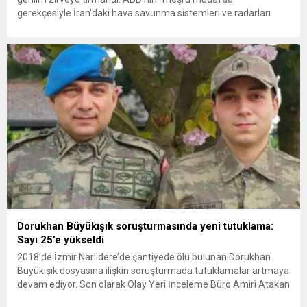
gerekçesiyle İran’daki hava savunma sistemleri ve radarları
vurmasına, İran Devrim Muhafızları Bahreyn ve Ürdün’deki
Amerikan askeri üslerini hedef alarak sert karşılık verdi. Tahran,
yeni bir ABD saldırısına anında yanıt verileceğini duyurdu....
Dorukhan Büyükışık soruşturmasında yeni tutuklama:
Sayı 25’e yükseldi
2018’de İzmir Narlıdere’de şantiyede ölü bulunan Dorukhan
Büyükışık dosyasına ilişkin soruşturmada tutuklamalar artmaya
devam ediyor. Son olarak Olay Yeri İnceleme Büro Amiri Atakan
Kaçar’ın da tutuklanmasıyla dosyadaki tutuklu sayısı 25’e