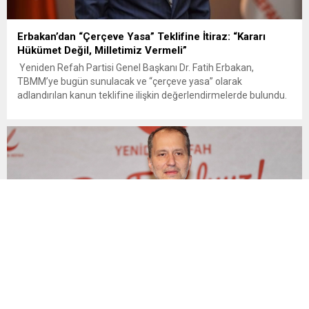
Erbakan’dan “Çerçeve Yasa” Teklifine İtiraz: “Kararı
Hükümet Değil, Milletimiz Vermeli”
Yeniden Refah Partisi Genel Başkanı Dr. Fatih Erbakan,
TBMM’ye bugün sunulacak ve “çerçeve yasa” olarak
adlandırılan kanun teklifine ilişkin değerlendirmelerde bulundu.
Erbakan, örgütün tasfiyesini içeren hükümler nedeniyle teklife
‘hayır’ demeyi doğru bulmadıklarını belirterek, “PKK/KCK üyesi
teröristlerin akıbeti ile ilgili kararı devlet kadroları ya da hükümet
ortaklarının değil; şehit aileleri ve...