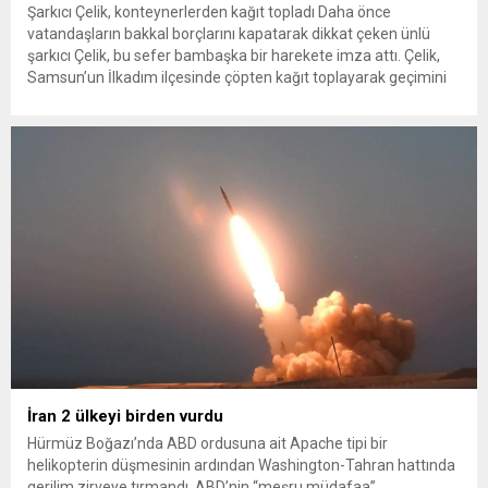
Şarkıcı Çelik, konteynerlerden kağıt topladı Daha önce
vatandaşların bakkal borçlarını kapatarak dikkat çeken ünlü
şarkıcı Çelik, bu sefer bambaşka bir harekete imza attı. Çelik,
Samsun’un İlkadım ilçesinde çöpten kağıt toplayarak geçimini
sağlayan Serpil Hanım’a destek oldu. Çelik, sokaklardaki
konteynerlerden kağıt topladı. Ünlü şarkıcı Çelik, Samsun’un
İlkadım ilçesinde çöpten kağıt toplayarak...
İran 2 ülkeyi birden vurdu
Hürmüz Boğazı’nda ABD ordusuna ait Apache tipi bir
helikopterin düşmesinin ardından Washington-Tahran hattında
gerilim zirveye tırmandı. ABD’nin “meşru müdafaa”