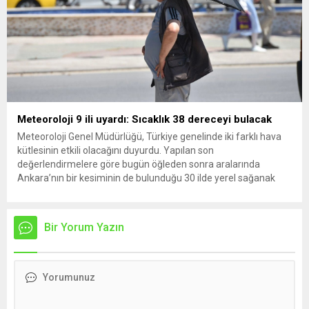
Meteoroloji 9 ili uyardı: Sıcaklık 38 dereceyi bulacak
Meteoroloji Genel Müdürlüğü, Türkiye genelinde iki farklı hava
kütlesinin etkili olacağını duyurdu. Yapılan son
değerlendirmelere göre bugün öğleden sonra aralarında
Ankara’nın bir kesiminin de bulunduğu 30 ilde yerel sağanak
yağış geçişleri beklenirken; Ege ve Güneydoğu Anadolu
bölgelerindeki 9 ilde ise hava sıcaklıkları mevsim normallerinin
üzerine çıkarak yaz değerlerine ulaşacak. Ayrıca...
Bir Yorum Yazın