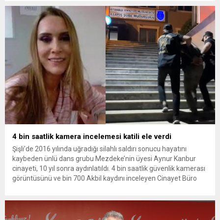
yükseldi. İzmir’in Narlıdere ilçesinde 2018 yılında şantiyede ölü
bulunan Dorukhan Büyükışık’a ilişkin yeniden açılan
soruşturmada tutuklamalar genişliyor. Son olarak dönemin...
4 bin saatlik kamera incelemesi katili ele verdi
Şişli’de 2016 yılında uğradığı silahlı saldırı sonucu hayatını
kaybeden ünlü dans grubu Mezdeke’nin üyesi Aynur Kanbur
cinayeti, 10 yıl sonra aydınlatıldı. 4 bin saatlik güvenlik kamerası
görüntüsünü ve bin 700 Akbil kaydını inceleyen Cinayet Büro
ekipleri, cinayeti işlediğini itiraf eden maktulün akrabası Bülent
G. ile azmettirici olduğu öne sürülen 2...