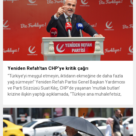
Yeniden Refah’tan CHP’ye kritik çağrı
“Türkiye’yi meşgul etmeyin, iktidarın ekmeğine de daha fazla
yağ sürmeyin” Yeniden Refah Partisi Genel Başkan Yardımcısı
ve Parti Sözcüsü Suat Kılıç, CHP’de yaşanan ‘mutlak butlan’
krizine ilişkin yaptığı açıklamada, “Türkiye ana muhalefetsiz,
ana muhalefet gündemsiz kalmamalıdır. Bir an önce anlaşın,
kurultay kararı alın, sorunun kaynağı değil, çözümün adresi
olun. Türkiye’yi...