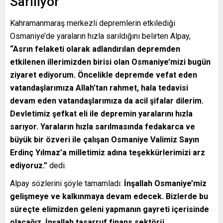
Sarılıyor
Kahramanmaraş merkezli depremlerin etkilediği
Osmaniye’de yaraların hızla sarıldığını belirten Alpay,
“Asrın felaketi olarak adlandırılan depremden
etkilenen illerimizden birisi olan Osmaniye’mizi bugün
ziyaret ediyorum. Öncelikle depremde vefat eden
vatandaşlarımıza Allah’tan rahmet, hala tedavisi
devam eden vatandaşlarımıza da acil şifalar dilerim.
Devletimiz şefkat eli ile depremin yaralarını hızla
sarıyor. Yaraların hızla sarılmasında fedakarca ve
büyük bir özveri ile çalışan Osmaniye Valimiz Sayın
Erdinç Yılmaz’a milletimiz adına teşekkürlerimizi arz
ediyoruz.”
dedi.
Alpay sözlerini şöyle tamamladı:
İnşallah Osmaniye’miz
gelişmeye ve kalkınmaya devam edecek. Bizlerde bu
süreçte elimizden geleni yapmanın gayreti içerisinde
olacağız. İnşallah tasarruf finans sektörü