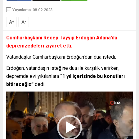
Yayınlama: 08.02.2023
A
A
+
-
Cumhurbaşkanı Recep Tayyip Erdoğan Adana’da
depremzedeleri ziyaret etti.
Vatandaşlar Cumhurbaşkanı Erdoğan’dan dua istedi.
Erdoğan, vatandaşın isteğine dua ile karşılık verirken,
depremde evi yıkılanlara
“1 yıl içerisinde bu konutları
bitireceğiz”
dedi.
Video
oynatıcı