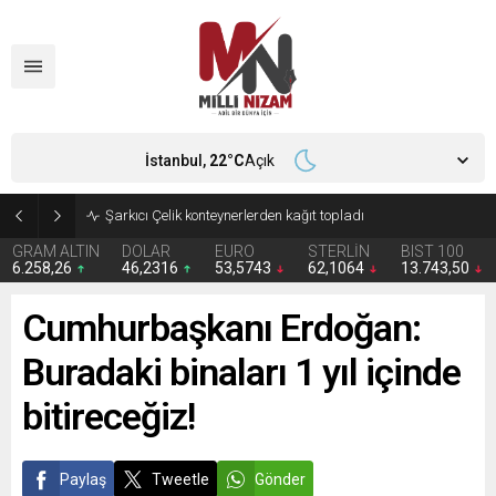
İstanbul,
22
°C
Açık
İran 2 ülkeyi birden vurdu
GRAM ALTIN
DOLAR
EURO
STERLİN
BIST 100
6.258,26
46,2316
53,5743
62,1064
13.743,50
Cumhurbaşkanı Erdoğan:
Buradaki binaları 1 yıl içinde
bitireceğiz!
Paylaş
Tweetle
Gönder