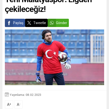
çekileceğiz!
Paylaş
Tweetle
Gönder
Yayınlama: 08.02.2023
A
A
+
-