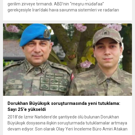
gerilim zirveye tırmandı. ABD’nin “meşru müdafaa”
gerekçesiyle İran’daki hava savunma sistemleri ve radarları
vurmasına, İran Devrim Muhafızları Bahreyn ve Ürdün’deki
Amerikan askeri üslerini hedef alarak sert karşılık verdi. Tahran,
yeni bir ABD saldırısına anında yanıt verileceğini duyurdu....
Dorukhan Büyükışık soruşturmasında yeni tutuklama:
Sayı 25’e yükseldi
2018’de İzmir Narlıdere’de şantiyede ölü bulunan Dorukhan
Büyükışık dosyasına ilişkin soruşturmada tutuklamalar artmaya
devam ediyor. Son olarak Olay Yeri İnceleme Büro Amiri Atakan