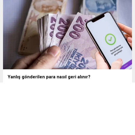
edilirken çiftçiler hava, su...
Yanlış gönderilen para nasıl geri alınır?
Mobil ve internet bankacılığı üzerinden yapılan IBAN
transferlerinde küçük bir dikkatsizlik, paranın yanlış hesaba
gönderilmesine neden olabiliyor. Uzmanlar, işlem
tamamlanmadan önce IBAN bilgilerinin yanı sıra alıcının kimlik
bilgilerinin de mutlaka kontrol edilmesini öneriyor. Günlük
bankacılık işlemlerinin önemli bir bölümünü oluşturan para
transferlerinde, özellikle IBAN’ın yanlış yazılması veya alıcı
bilgilerinin kontrol...