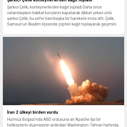
Şarkıcı Çelik, konteynerlerden kağıt topladı Daha önce
vatandaşların bakkal borçlarını kapatarak dikkat çeken ünlü
şarkıcı Çelik, bu sefer bambaşka bir harekete imza attı. Çelik,
Samsun’un İlkadım ilçesinde çöpten kağıt toplayarak geçimini
sağlayan Serpil Hanım’a destek oldu. Çelik, sokaklardaki
konteynerlerden kağıt topladı. Ünlü şarkıcı Çelik, Samsun’un
İlkadım ilçesinde çöpten kağıt toplayarak...
İran 2 ülkeyi birden vurdu
Hürmüz Boğazı’nda ABD ordusuna ait Apache tipi bir
helikopterin düşmesinin ardından Washington-Tahran hattında