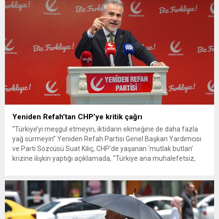
Yeniden Refah’tan CHP’ye kritik çağrı
“Türkiye’yi meşgul etmeyin, iktidarın ekmeğine de daha fazla
yağ sürmeyin” Yeniden Refah Partisi Genel Başkan Yardımcısı
ve Parti Sözcüsü Suat Kılıç, CHP’de yaşanan ‘mutlak butlan’
krizine ilişkin yaptığı açıklamada, “Türkiye ana muhalefetsiz,
ana muhalefet gündemsiz kalmamalıdır. Bir an önce anlaşın,
kurultay kararı alın, sorunun kaynağı değil, çözümün adresi
olun. Türkiye’yi...