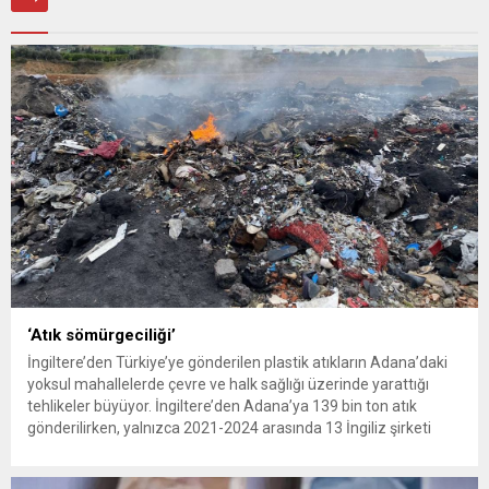
‘Atık sömürgeciliği’
İngiltere’den Türkiye’ye gönderilen plastik atıkların Adana’daki
yoksul mahallelerde çevre ve halk sağlığı üzerinde yarattığı
tehlikeler büyüyor. İngiltere’den Adana’ya 139 bin ton atık
gönderilirken, yalnızca 2021-2024 arasında 13 İngiliz şirketi
Kemal Deniz geri dönüşüm bölgesine 545 sevkiyatla 52 bin ton
plastik atık taşıdı. Sulama kanallarında mikroplastik tespit