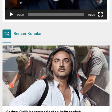
00:00
01:29
Benzer Konular
Şarkıcı Çelik konteynerlerden kağıt topladı