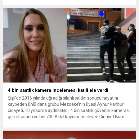
Kaçar’ın da tutuklanmasıyla dosyadaki tutuklu sayısı 25’e
yükseldi. İzmir’in Narlıdere ilçesinde 2018 yılında şantiyede ölü
bulunan Dorukhan Büyükışık’a ilişkin yeniden açılan
soruşturmada tutuklamalar genişliyor. Son olarak dönemin...
4 bin saatlik kamera incelemesi katili ele verdi
Şişli’de 2016 yılında uğradığı silahlı saldırı sonucu hayatını
kaybeden ünlü dans grubu Mezdeke’nin üyesi Aynur Kanbur
cinayeti, 10 yıl sonra aydınlatıldı. 4 bin saatlik güvenlik kamerası
görüntüsünü ve bin 700 Akbil kaydını inceleyen Cinayet Büro
ekipleri, cinayeti işlediğini itiraf eden maktulün akrabası Bülent
G. ile azmettirici olduğu öne sürülen 2...