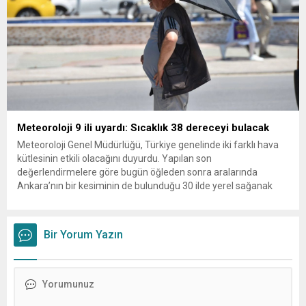
Meteoroloji 9 ili uyardı: Sıcaklık 38 dereceyi bulacak
Meteoroloji Genel Müdürlüğü, Türkiye genelinde iki farklı hava
kütlesinin etkili olacağını duyurdu. Yapılan son
değerlendirmelere göre bugün öğleden sonra aralarında
Ankara’nın bir kesiminin de bulunduğu 30 ilde yerel sağanak
yağış geçişleri beklenirken; Ege ve Güneydoğu Anadolu
bölgelerindeki 9 ilde ise hava sıcaklıkları mevsim normallerinin
üzerine çıkarak yaz değerlerine ulaşacak. Ayrıca...
Bir Yorum Yazın