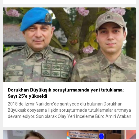
Amerikan askeri üslerini hedef alarak sert karşılık verdi. Tahran,
yeni bir ABD saldırısına anında yanıt verileceğini duyurdu....
Dorukhan Büyükışık soruşturmasında yeni tutuklama:
Sayı 25’e yükseldi
2018’de İzmir Narlıdere’de şantiyede ölü bulunan Dorukhan
Büyükışık dosyasına ilişkin soruşturmada tutuklamalar artmaya
devam ediyor. Son olarak Olay Yeri İnceleme Büro Amiri Atakan
Kaçar’ın da tutuklanmasıyla dosyadaki tutuklu sayısı 25’e
yükseldi. İzmir’in Narlıdere ilçesinde 2018 yılında şantiyede ölü
bulunan Dorukhan Büyükışık’a ilişkin yeniden açılan