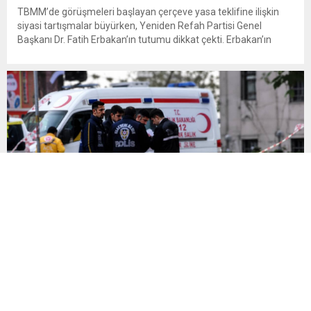
TBMM’de görüşmeleri başlayan çerçeve yasa teklifine ilişkin
siyasi tartışmalar büyürken, Yeniden Refah Partisi Genel
Başkanı Dr. Fatih Erbakan’ın tutumu dikkat çekti. Erbakan’ın
terör örgütü elebaşı Abdullah Öcalan’a “umut hakkı”
tartışmaları ve çerçeve yasa konusundaki karşı duruşuna Zafer
Partisi Genel Başkanı Ümit Özdağ’dan dikkat çeken destek
geldi. Türkiye Büyük Millet Meclisi’nde...
13 yaşındaki çocuk başından silahla vurulmuş halde
bulundu
Manisa’nın Kula ilçesinde evde yalnız olduğu sırada babasına ait
ruhsatsız av tüfeğiyle oynadığı değerlendirilen 13 yaşındaki