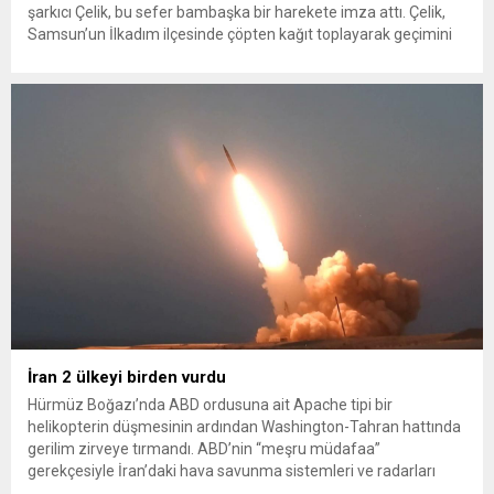
şarkıcı Çelik, bu sefer bambaşka bir harekete imza attı. Çelik,
Samsun’un İlkadım ilçesinde çöpten kağıt toplayarak geçimini
sağlayan Serpil Hanım’a destek oldu. Çelik, sokaklardaki
konteynerlerden kağıt topladı. Ünlü şarkıcı Çelik, Samsun’un
İlkadım ilçesinde çöpten kağıt toplayarak...
İran 2 ülkeyi birden vurdu
Hürmüz Boğazı’nda ABD ordusuna ait Apache tipi bir
helikopterin düşmesinin ardından Washington-Tahran hattında
gerilim zirveye tırmandı. ABD’nin “meşru müdafaa”
gerekçesiyle İran’daki hava savunma sistemleri ve radarları
vurmasına, İran Devrim Muhafızları Bahreyn ve Ürdün’deki