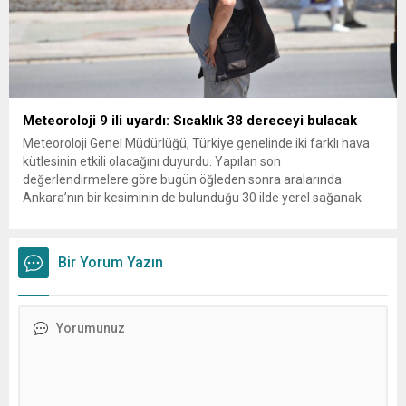
Meteoroloji 9 ili uyardı: Sıcaklık 38 dereceyi bulacak
Meteoroloji Genel Müdürlüğü, Türkiye genelinde iki farklı hava
kütlesinin etkili olacağını duyurdu. Yapılan son
değerlendirmelere göre bugün öğleden sonra aralarında
Ankara’nın bir kesiminin de bulunduğu 30 ilde yerel sağanak
yağış geçişleri beklenirken; Ege ve Güneydoğu Anadolu
bölgelerindeki 9 ilde ise hava sıcaklıkları mevsim normallerinin
üzerine çıkarak yaz değerlerine ulaşacak. Ayrıca...
Bir Yorum Yazın