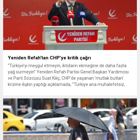
Yeniden Refah’tan CHP’ye kritik çağrı
“Türkiye’yi meşgul etmeyin, iktidarın ekmeğine de daha fazla
yağ sürmeyin” Yeniden Refah Partisi Genel Başkan Yardımcısı
ve Parti Sözcüsü Suat Kılıç, CHP’de yaşanan ‘mutlak butlan’
krizine ilişkin yaptığı açıklamada, “Türkiye ana muhalefetsiz,
ana muhalefet gündemsiz kalmamalıdır. Bir an önce anlaşın,
kurultay kararı alın, sorunun kaynağı değil, çözümün adresi
olun. Türkiye’yi...