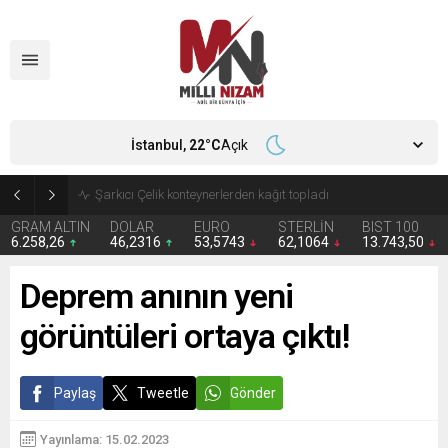
İstanbul,
22
°C
Açık
İran 2 ülkeyi birden vurdu
GRAM ALTIN
DOLAR
EURO
STERLİN
BIST 100
6.258,26
46,2316
53,5743
62,1064
13.743,50
Deprem anının yeni
görüntüleri ortaya çıktı!
Paylaş
Tweetle
Gönder
Yayınlama: 15.02.2023