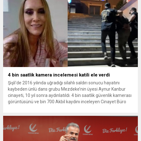
soruşturmada tutuklamalar genişliyor. Son olarak dönemin...
4 bin saatlik kamera incelemesi katili ele verdi
Şişli’de 2016 yılında uğradığı silahlı saldırı sonucu hayatını
kaybeden ünlü dans grubu Mezdeke’nin üyesi Aynur Kanbur
cinayeti, 10 yıl sonra aydınlatıldı. 4 bin saatlik güvenlik kamerası
görüntüsünü ve bin 700 Akbil kaydını inceleyen Cinayet Büro
ekipleri, cinayeti işlediğini itiraf eden maktulün akrabası Bülent
G. ile azmettirici olduğu öne sürülen 2...