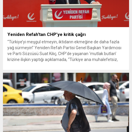
Yeniden Refah’tan CHP’ye kritik çağrı
“Türkiye’yi meşgul etmeyin, iktidarın ekmeğine de daha fazla
yağ sürmeyin” Yeniden Refah Partisi Genel Başkan Yardımcısı
ve Parti Sözcüsü Suat Kılıç, CHP’de yaşanan ‘mutlak butlan’
krizine ilişkin yaptığı açıklamada, “Türkiye ana muhalefetsiz,
ana muhalefet gündemsiz kalmamalıdır. Bir an önce anlaşın,
kurultay kararı alın, sorunun kaynağı değil, çözümün adresi
olun. Türkiye’yi...