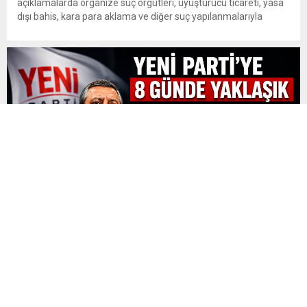
açıklamalarda organize suç örgütleri, uyuşturucu ticareti, yasa
dışı bahis, kara para aklama ve diğer suç yapılanmalarıyla
mücadelede kararlılık mesajı verdi. Gürlek, gelişen teknolojik
imkânların güvenlik ve adalet birimleri tarafından etkin şekilde
kullanıldığını belirterek, “Biz artık suç örgütleri ve illegal
yapılanmaların bir adım...
YENİ Parti 8 Günde Toplanan Bağış Miktarını Açıkladı
YENİ Parti Bağış Kampanyasında Yeni Rakam Açıklandı: 8
Günde Yaklaşık 300 Milyon TL Destek YENİ Parti, kuruluş
sürecinde başlattığı dayanışma kampanyasına ilişkin güncel
bağış verilerini kamuoyuyla paylaştı. Parti yönetiminin açıkladığı
verilere göre kampanyanın sekizinci günü itibarıyla toplanan