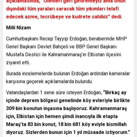
açıklamasında,
“Ölenleri geri getiremeyiz ama onun
dışındaki tüm yaraları saracak tüm yıkımları telafi
edecek azme, tecrübeye ve kudrete sahibiz”
dedi.
Milli Nizam
Cumhurbaşkanı Recep Tayyip Erdoğan, beraberinde MHP
Genel Başkanı Devlet Bahçeli ve BBP Genel Başkanı
Mustafa Destici ile Kahramanmaraş’ın Elbistan ilçesini
ziyaret etti.
Burada incelemelerde bulunan Erdoğan ardından kameralar
karşısına geçerek açıklamalarda bulundu.
Vatandaşlardan 1 sene süre isteyen Erdoğan,
“Birkaç ay
içinde deprem bölgesi genelinde köy evleriyle birlikte
309 bin konutun inşasına başlıyoruz. Kahramanmaraş
için, Elbistan için hemen şimdi inancıyla ilk etapta
Maraş’ta 83 bin konut, 18 bin 681 köy eviyle bismillah
diyoruz. Sizlerden bunun için 1 yıl müsaade istiyorum.”