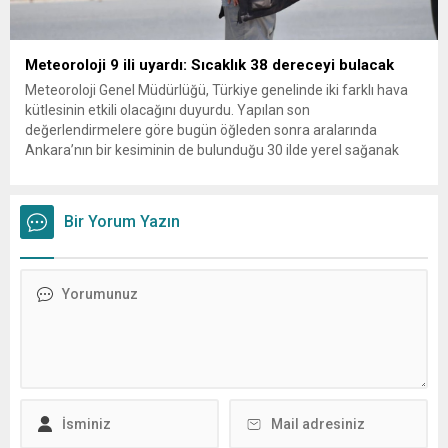
Meteoroloji 9 ili uyardı: Sıcaklık 38 dereceyi bulacak
Meteoroloji Genel Müdürlüğü, Türkiye genelinde iki farklı hava
kütlesinin etkili olacağını duyurdu. Yapılan son
değerlendirmelere göre bugün öğleden sonra aralarında
Ankara’nın bir kesiminin de bulunduğu 30 ilde yerel sağanak
yağış geçişleri beklenirken; Ege ve Güneydoğu Anadolu
bölgelerindeki 9 ilde ise hava sıcaklıkları mevsim normallerinin
üzerine çıkarak yaz değerlerine ulaşacak. Ayrıca...
Bir Yorum Yazın