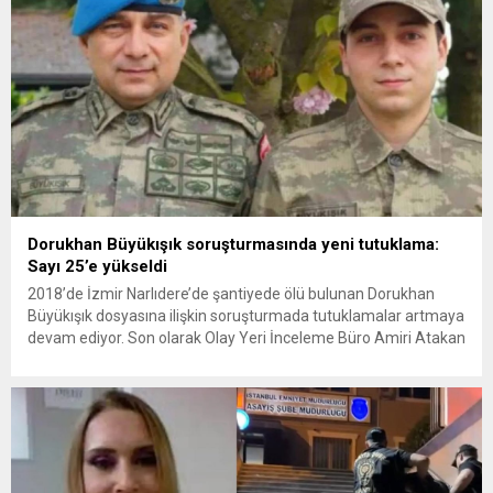
Dorukhan Büyükışık soruşturmasında yeni tutuklama:
Sayı 25’e yükseldi
2018’de İzmir Narlıdere’de şantiyede ölü bulunan Dorukhan
Büyükışık dosyasına ilişkin soruşturmada tutuklamalar artmaya
devam ediyor. Son olarak Olay Yeri İnceleme Büro Amiri Atakan
Kaçar’ın da tutuklanmasıyla dosyadaki tutuklu sayısı 25’e
yükseldi. İzmir’in Narlıdere ilçesinde 2018 yılında şantiyede ölü
bulunan Dorukhan Büyükışık’a ilişkin yeniden açılan
soruşturmada tutuklamalar genişliyor. Son olarak dönemin...