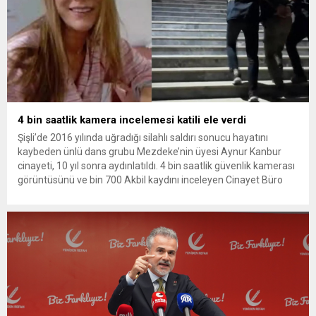
4 bin saatlik kamera incelemesi katili ele verdi
Şişli’de 2016 yılında uğradığı silahlı saldırı sonucu hayatını
kaybeden ünlü dans grubu Mezdeke’nin üyesi Aynur Kanbur
cinayeti, 10 yıl sonra aydınlatıldı. 4 bin saatlik güvenlik kamerası
görüntüsünü ve bin 700 Akbil kaydını inceleyen Cinayet Büro
ekipleri, cinayeti işlediğini itiraf eden maktulün akrabası Bülent
G. ile azmettirici olduğu öne sürülen 2...