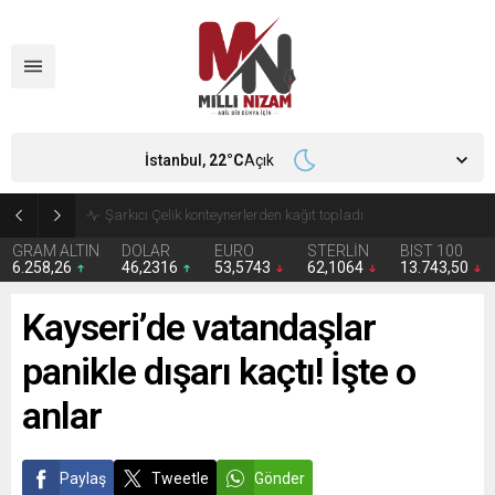
İstanbul,
22
°C
Açık
İran 2 ülkeyi birden vurdu
GRAM ALTIN
DOLAR
EURO
STERLİN
BIST 100
6.258,26
46,2316
53,5743
62,1064
13.743,50
Kayseri’de vatandaşlar
panikle dışarı kaçtı! İşte o
anlar
Paylaş
Tweetle
Gönder