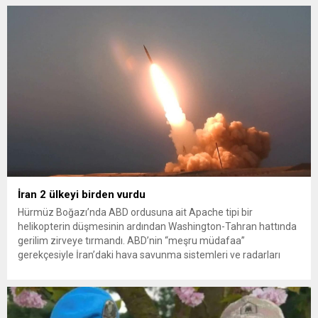
konteynerlerden kağıt topladı. Ünlü şarkıcı Çelik, Samsun’un
İlkadım ilçesinde çöpten kağıt toplayarak...
İran 2 ülkeyi birden vurdu
Hürmüz Boğazı’nda ABD ordusuna ait Apache tipi bir
helikopterin düşmesinin ardından Washington-Tahran hattında
gerilim zirveye tırmandı. ABD’nin “meşru müdafaa”
gerekçesiyle İran’daki hava savunma sistemleri ve radarları
vurmasına, İran Devrim Muhafızları Bahreyn ve Ürdün’deki
Amerikan askeri üslerini hedef alarak sert karşılık verdi. Tahran,
yeni bir ABD saldırısına anında yanıt verileceğini duyurdu....