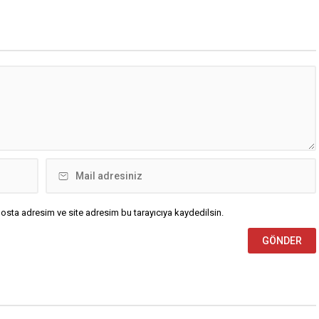
arını geride bıraktı ve son
mücadelesinin açılış
zirvesine çıktı. Türkiye’de
karşılaşmasında rakibine 2-0
yüksek enflasyon ve hız
mağlup olarak Dünya Kupası
ira artışları, düşük...
serüvenine puansız başladı.
Karşılaşmanın ilk dakikalarından
itibaren iki takım da kontrollü bir
oyun sergilerken, Avustralya
özellikle hızlı hücumlarla etkili
olmaya...
osta adresim ve site adresim bu tarayıcıya kaydedilsin.