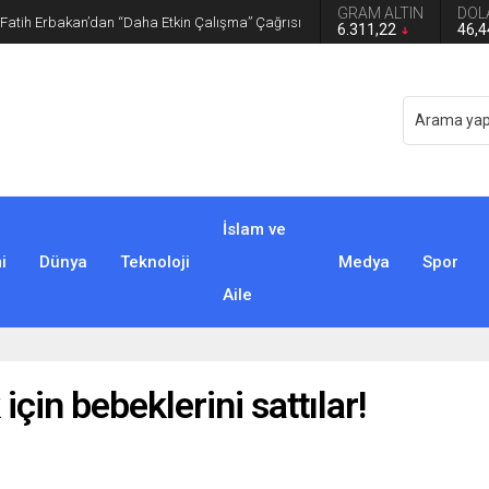
GRAM ALTIN
DOL
iyesi’ne operasyon
6.311,22
46,
İslam ve
i
Dünya
Teknoloji
Medya
Spor
Aile
çin bebeklerini sattılar!