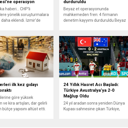
esi’ne operasyon
durduruldu
ka haberi… CHP’li
Beyaz et operasyonunda
lere yönelik soruşturmalara
mahkemeden fren: 4 firmanın
i daha eklendi. İzmir’de
denetim kayyımı durduruldu Beyaz
sar Belediyesine
et sektörüne yönelik “fahiş fiyat”
en “rüşvet”
iddiasıyla düzenlenen operasyonda
onunda aralarında Başkan
şirketlere atanan denetim
sı Gökhan Pehlivan’ın da
kayyımları yargıdan dönmeye
u 15 kişi gözaltına alındı.
başladı. Operasyon kapsamındaki
a haberinin ayrıntıları
13 firmadan Gedik Piliç, Erpiliç,
ıyor…
Lezita ve Keskinoğlu’nun
başvuruları üzerine mahkeme,
denetim kayyımı atamasının
durdurulmasına karar verdi.
Türkiye’nin önde gelen beyaz et...
erleri ilk kez gıdayı
24 Yıllık Hasret Acı Başladı:
ıraktı
Türkiye Avustralya’ya 2-0
Mağlup Oldu
ilerine göre yüksek
 ve kira artışları, dar gelirli
24 yıl aradan sonra yeniden Dünya
 bütçe yapısını altüst etti.
Kupası sahnesine çıkan Türkiye,
üzde 20’lik gelir grubunda
turnuvadaki ilk maçında Avustralya
kira giderlerinin payı 2025
karşısında istediği başlangıcı
a %39’a ulaşarak gıda
yapamadı. Ay-yıldızlı ekip, grup