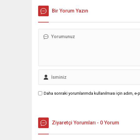
kesimlerinde parçalı ve yer yer çok
harcamal
bulutlu bir hava hakim olacak.
Bir Yorum Yazın
23 yılın 
Muğla, Antalya, Burdur, Eskişehir,
yaşanan 
Bolu, Kastamonu, Giresun, Trabzon,
kazanan k
Rize, Erzurum, Kars ve Van olmak
üzere toplam 12 ilde yerel...
Daha sonraki yorumlarımda kullanılması için adım, e-p
Ziyaretçi Yorumları - 0 Yorum