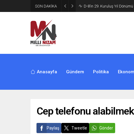
SON DAKİKA
Son dakika! Seferihisar Beled
Anasayfa
Gündem
Politika
Ekonom
Cep telefonu alabilmek i
Paylaş
Tweetle
Gönder