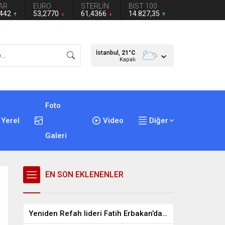
AR
EURO
STERLİN
BIST 100
4442
53,2770
61,4366
14.827,35
İstanbul,
21
°C
Kapalı
Foto
Yerel
Video
Diğer
Galeri
EN SON EKLENENLER
Yeniden Refah lideri Fatih Erbakan’dan Mustafa Destici’ye ziyaret