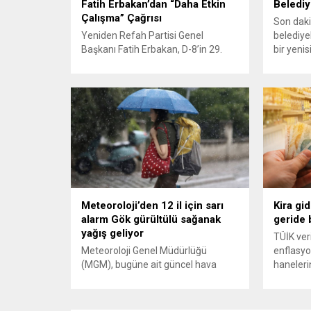
Fatih Erbakan’dan “Daha Etkin
Belediy
Çalışma” Çağrısı
Son daki
Yeniden Refah Partisi Genel
belediye
Başkanı Fatih Erbakan, D-8’in 29.
bir yenis
kuruluş yıl dönümünde yaptığı
Seferihi
konuşmada, D-8 organizasyonuna
düzenlen
daha fazla ilgi gösterilmesi ve
operasy
kuruluş amaçlarına uygun
Yardımcı
çalıştırılması çağrısında bulundu.
bulunduğ
Erbakan, D-8’in ‘yeni ve adil bir
Son dakik
dünya’nın çekirdeği olduğunu
hazırlan
vurguladı. Yeniden Refah Partisi
Genel Başkanı Fatih Erbakan, D-8’in
29. kuruluş yıl dönümü
programında...
Meteoroloji’den 12 il için sarı
Kira gid
alarm Gök gürültülü sağanak
geride b
yağış geliyor
TÜİK ver
Meteoroloji Genel Müdürlüğü
enflasyon
(MGM), bugüne ait güncel hava
hanelerin
durumu raporunu yayımladı.
En alt y
Yapılan son değerlendirmelere
konut ve 
göre, ülkenin kuzey, iç ve doğu
itibarıyl