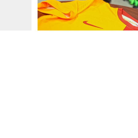
Yayınlama: 27.07.2023
Son olarak kadrosuna Wilfried Zaha’yı kat
forması giyen Kerem Demirbay konuşuluyord
transferde Galatasaray’a rakip oldu.
Bu sene yaptığı transferlerle takımını güçlendir