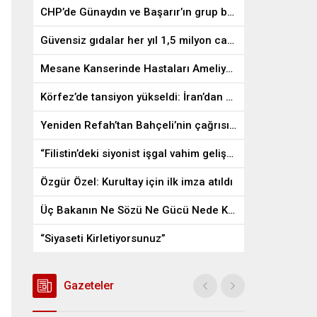
CHP’de Günaydın ve Başarır’ın grup başkanvekilliği düştü
Güvensiz gıdalar her yıl 1,5 milyon can alıyor
Mesane Kanserinde Hastaları Ameliyattan Kurtaran İlaç
Körfez’de tansiyon yükseldi: İran’dan ABD üslerine misilleme
Yeniden Refah’tan Bahçeli’nin çağrısına destek
“Filistin’deki siyonist işgal vahim gelişmelere gebe”
Özgür Özel: Kurultay için ilk imza atıldı
Üç Bakanın Ne Sözü Ne Gücü Nede Kudreti Yetmedi
“Siyaseti Kirletiyorsunuz”
Gazeteler