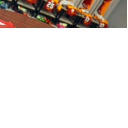
A
A
+
-
an Galatasaray’ın gündeminde bir süredir Bayer Leverkusen
u. İddialara göre Suudi Arabistan ekibi Al-Shabab,
en sarı – kırmızılılar yeni transferler için çalışmalara devam