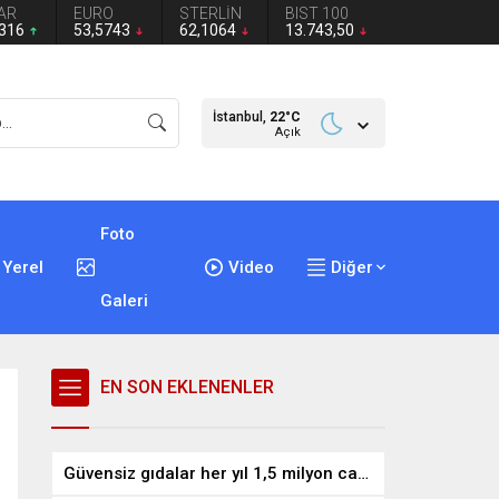
AR
EURO
STERLİN
BIST 100
2316
53,5743
62,1064
13.743,50
İstanbul,
22
°C
Açık
Foto
Yerel
Video
Diğer
Galeri
EN SON EKLENENLER
Güvensiz gıdalar her yıl 1,5 milyon can alıyor