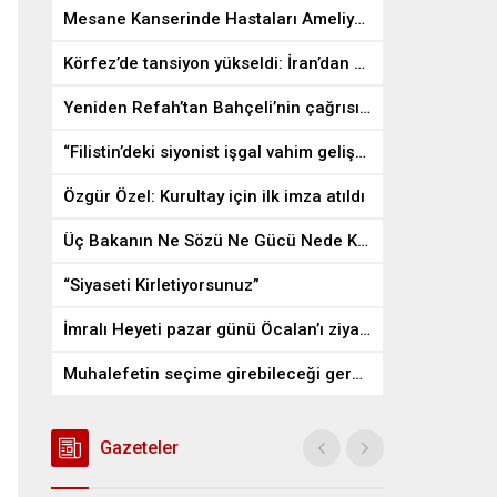
Mesane Kanserinde Hastaları Ameliyattan Kurtaran İlaç
Körfez’de tansiyon yükseldi: İran’dan ABD üslerine misilleme
Yeniden Refah’tan Bahçeli’nin çağrısına destek
“Filistin’deki siyonist işgal vahim gelişmelere gebe”
Özgür Özel: Kurultay için ilk imza atıldı
Üç Bakanın Ne Sözü Ne Gücü Nede Kudreti Yetmedi
“Siyaseti Kirletiyorsunuz”
İmralı Heyeti pazar günü Öcalan’ı ziyaret edecek
Muhalefetin seçime girebileceği gerçek bir alan kalmayabilir
Gazeteler