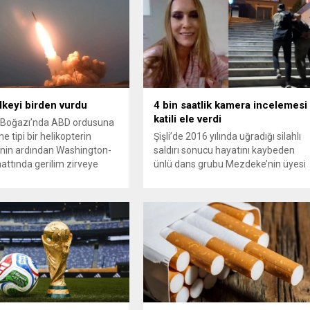
ülkeyi birden vurdu
4 bin saatlik kamera incelemesi
katili ele verdi
Boğazı’nda ABD ordusuna
e tipi bir helikopterin
Şişli’de 2016 yılında uğradığı silahlı
nin ardından Washington-
saldırı sonucu hayatını kaybeden
attında gerilim zirveye
ünlü dans grubu Mezdeke’nin üyesi
ı. ABD’nin “meşru müdafaa”
Aynur Kanbur cinayeti, 10 yıl sonra
iyle İran’daki hava
aydınlatıldı. 4 bin saatlik güvenlik
sistemleri ve radarları
kamerası görüntüsünü ve bin 700
a, İran Devrim Muhafızları
Akbil kaydını inceleyen Cinayet Büro
 ve Ürdün’deki Amerikan
ekipleri, cinayeti işlediğini itiraf eden
lerini hedef alarak sert
maktulün akrabası Bülent G. ile
verdi. Tahran, yeni bir ABD
azmettirici olduğu öne sürülen 2...
na anında yanıt verileceğini
..