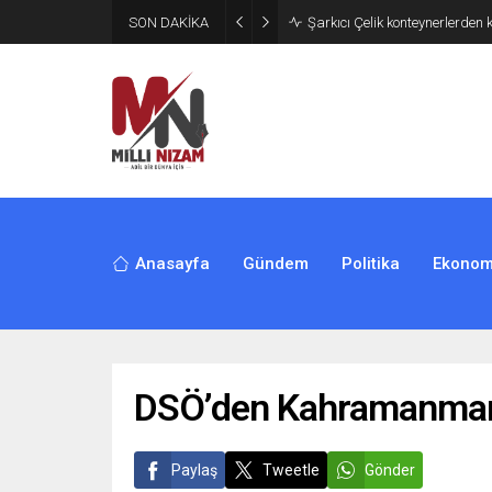
SON DAKİKA
İran 2 ülkeyi birden vurdu
Anasayfa
Gündem
Politika
Ekonom
DSÖ’den Kahramanmara
Paylaş
Tweetle
Gönder