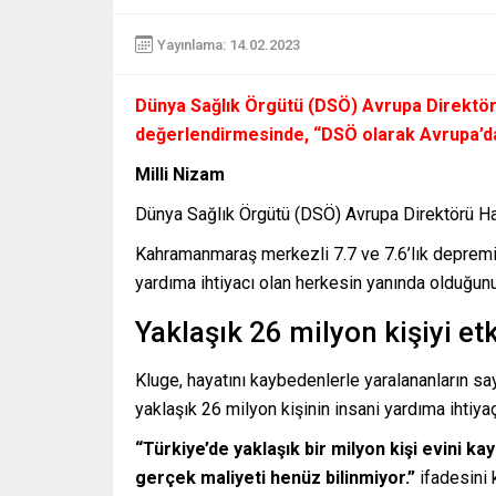
Yayınlama: 14.02.2023
Dünya Sağlık Örgütü (DSÖ) Avrupa Direktö
değerlendirmesinde,
“DSÖ olarak Avrupa’da 
Milli Nizam
Dünya Sağlık Örgütü (DSÖ) Avrupa Direktörü Han
Kahramanmaraş merkezli 7.7 ve 7.6’lık depremin
yardıma ihtiyacı olan herkesin yanında olduğunu 
Yaklaşık 26 milyon kişiyi etk
Kluge, hayatını kaybedenlerle yaralananların say
yaklaşık 26 milyon kişinin insani yardıma ihtiy
“Türkiye’de yaklaşık bir milyon kişi evini ka
gerçek maliyeti henüz bilinmiyor.”
ifadesini k