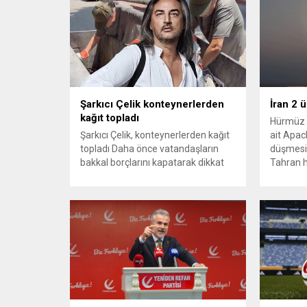
Şarkıcı Çelik konteynerlerden
İran 2 
kağıt topladı
Hürmüz 
Şarkıcı Çelik, konteynerlerden kağıt
ait Apach
topladı Daha önce vatandaşların
düşmesi
bakkal borçlarını kapatarak dikkat
Tahran h
çeken ünlü şarkıcı Çelik, bu sefer
tırmand
bambaşka bir harekete imza attı.
gerekçes
Çelik, Samsun’un İlkadım ilçesinde
savunma 
çöpten kağıt toplayarak geçimini
vurmasın
sağlayan Serpil Hanım’a destek
Bahreyn
oldu. Çelik, sokaklardaki
askeri üs
konteynerlerden kağıt topladı. Ünlü
karşılık 
şarkıcı Çelik, Samsun’un İlkadım
saldırısı
ilçesinde çöpten kağıt toplayarak...
duyurdu..