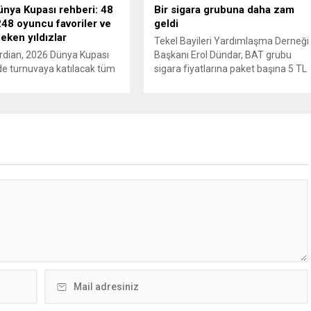
nya Kupası rehberi: 48
Bir sigara grubuna daha zam
48 oyuncu favoriler ve
geldi
çeken yıldızlar
Tekel Bayileri Yardımlaşma Derneği
rdian, 2026 Dünya Kupası
Başkanı Erol Dündar, BAT grubu
e turnuvaya katılacak tüm
sigara fiyatlarına paket başına 5 TL
 ve 1248 oyuncu için
artış uygulandığını ve yeni fiyat
 bir rehber yayımladı.
listesinin 5 Haziran 2026 itibarıyla
 Türkiye için 2002’deki
yürürlüğe girdiğini açıkladı. Sektörü
ğün ardından 22 yıl sonra
önde gelen üreticilerinden JTI
upası’na dönüş vurgusu
grubunun gerçekleştirdiği fiyat
en, Vincenzo Montella’nın
ayarlamasının hemen ardından,
dünya sahnesinde etki
British American Tobacco (BAT) da
a hazır” olarak
zam kararı aldı. Tekel Bayileri
irildi. A Milli Takım’ın yıldızı
Yardımlaşma...
r gösterildi. The...