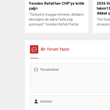
Yeniden Refah’tan CHP’ye kritik
2026 Dü
çağrı
takım12
dikkat 
“Türkiye’yi meşgul etmeyin, iktidarın
ekmeğine de daha fazla yağ
The Gua
sürmeyin” Yeniden Refah Partisi
öncesind
Genel Başkan Yardımcısı ve Parti
takımlar
Sözcüsü Suat Kılıç, CHP’de yaşanan
kapsamlı
‘mutlak butlan’ krizine ilişkin yaptığı
Rehberde
açıklamada, “Türkiye ana
üçüncülü
muhalefetsiz, ana muhalefet
Bir Yorum Yazın
Dünya K
gündemsiz kalmamalıdır. Bir an
yapılırk
önce anlaşın, kurultay kararı alın,
takımı “
sorunun kaynağı değil, çözümün
yaratmay
adresi olun. Türkiye’yi...
değerlend
Arda Güle