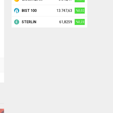
BIST 100
13.747,63
%0,02
STERLİN
61,8259
%0,23