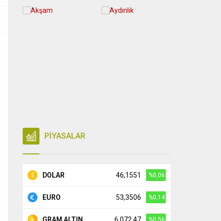
PİYASALAR
DOLAR
46,1551
%0,06
EURO
53,3506
%0,14
GRAM ALTIN
6.072,47
%0,56