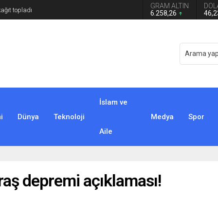
GRAM ALTIN
DOL
6.258,26
46,
İslam ve
i
Dünya
Teknoloji
Medya
Spor
Aile
ş depremi açıklaması!