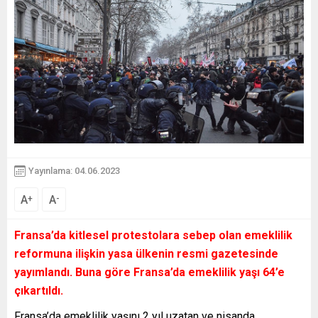
Yayınlama: 04.06.2023
A
A
+
-
Fransa’da kitlesel protestolara sebep olan emeklilik
reformuna ilişkin yasa ülkenin resmi gazetesinde
yayımlandı. Buna göre Fransa’da emeklilik yaşı 64’e
çıkartıldı.
Fransa’da emeklilik yaşını 2 yıl uzatan ve nisanda