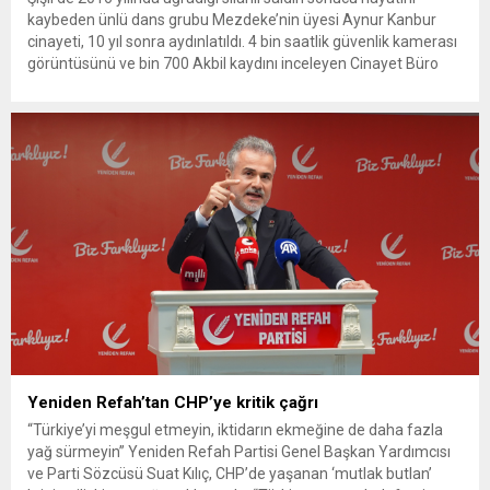
kaybeden ünlü dans grubu Mezdeke’nin üyesi Aynur Kanbur
cinayeti, 10 yıl sonra aydınlatıldı. 4 bin saatlik güvenlik kamerası
görüntüsünü ve bin 700 Akbil kaydını inceleyen Cinayet Büro
ekipleri, cinayeti işlediğini itiraf eden maktulün akrabası Bülent
G. ile azmettirici olduğu öne sürülen 2...
Yeniden Refah’tan CHP’ye kritik çağrı
“Türkiye’yi meşgul etmeyin, iktidarın ekmeğine de daha fazla
yağ sürmeyin” Yeniden Refah Partisi Genel Başkan Yardımcısı
ve Parti Sözcüsü Suat Kılıç, CHP’de yaşanan ‘mutlak butlan’