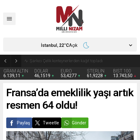
İstanbul,
22
°C
Açık
İran 2 ülkeyi birden vurdu
GRAM ALTIN
DOLAR
EURO
STERLİN
BIST 100
6.139,11
46,1519
53,4277
61,9228
13.743,50
Fransa’da emeklilik yaşı artık
resmen 64 oldu!
Paylaş
Tweetle
Gönder