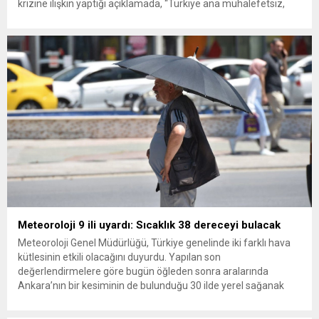
krizine ilişkin yaptığı açıklamada, “Türkiye ana muhalefetsiz,
ana muhalefet gündemsiz kalmamalıdır. Bir an önce anlaşın,
kurultay kararı alın, sorunun kaynağı değil, çözümün adresi
olun. Türkiye’yi...
Meteoroloji 9 ili uyardı: Sıcaklık 38 dereceyi bulacak
Meteoroloji Genel Müdürlüğü, Türkiye genelinde iki farklı hava
kütlesinin etkili olacağını duyurdu. Yapılan son
değerlendirmelere göre bugün öğleden sonra aralarında
Ankara’nın bir kesiminin de bulunduğu 30 ilde yerel sağanak
yağış geçişleri beklenirken; Ege ve Güneydoğu Anadolu
bölgelerindeki 9 ilde ise hava sıcaklıkları mevsim normallerinin