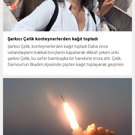
Şarkıcı Çelik konteynerlerden kağıt topladı
Şarkıcı Çelik, konteynerlerden kağıt topladı Daha önce
vatandaşların bakkal borçlarını kapatarak dikkat çeken ünlü
şarkıcı Çelik, bu sefer bambaşka bir harekete imza attı. Çelik,
Samsun’un İlkadım ilçesinde çöpten kağıt toplayarak geçimini
sağlayan Serpil Hanım’a destek oldu. Çelik, sokaklardaki
konteynerlerden kağıt topladı. Ünlü şarkıcı Çelik, Samsun’un
İlkadım ilçesinde çöpten kağıt toplayarak...