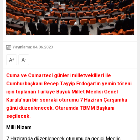
Yayınlama: 04.06.2023
A
A
+
-
Cuma ve Cumartesi günleri milletvekilleri ile
Cumhurbaşkanı Recep Tayyip Erdoğan’ın yemin töreni
için toplanan Türkiye Büyük Millet Meclisi Genel
Kurulu’nun bir sonraki oturumu 7 Haziran Çarşamba
günü düzenlenecek. Oturumda TBMM Başkanı
seçilecek.
Milli Nizam
7 Haziran’da düzenlenecek oturumu da geçici Meclis