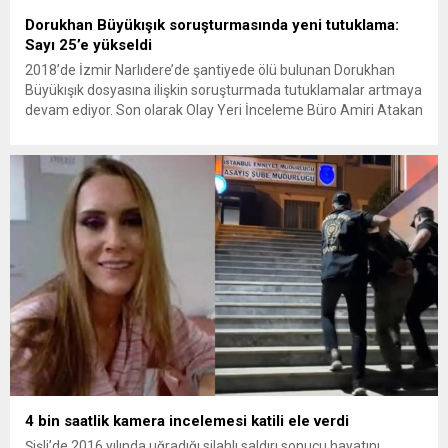
Dorukhan Büyükışık soruşturmasında yeni tutuklama:
Sayı 25’e yükseldi
2018’de İzmir Narlıdere’de şantiyede ölü bulunan Dorukhan
Büyükışık dosyasına ilişkin soruşturmada tutuklamalar artmaya
devam ediyor. Son olarak Olay Yeri İnceleme Büro Amiri Atakan
Kaçar’ın da tutuklanmasıyla dosyadaki tutuklu sayısı 25’e
yükseldi. İzmir’in Narlıdere ilçesinde 2018 yılında şantiyede ölü
bulunan Dorukhan Büyükışık’a ilişkin yeniden açılan
soruşturmada tutuklamalar genişliyor. Son olarak dönemin...
4 bin saatlik kamera incelemesi katili ele verdi
Şişli’de 2016 yılında uğradığı silahlı saldırı sonucu hayatını