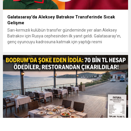
Galatasaray’da Aleksey Batrakov Transferinde Sıcak
Gelişme
Sarı-kırmızılı kulübün transfer gündeminde yer alan Aleksey
Batrakov için Rusya cephesinden ilk yanıt geldi. Galatasaray’ın,
genç oyuncuyu kadrosuna katmak için yaptığı resmi
girişimlerde hareketli saatler yaşanıyor. Lokomotiv
Moskova’dan İlk Teklife Ret Galatasaray yönetiminin, Aleksey
Batrakov’un transferi için kulübü Lokomotiv Moskova’ya yaptığı
ilk resmi teklif kabul görmedi. Rus temsilcisi, sarı-kırmızılıların
masaya...