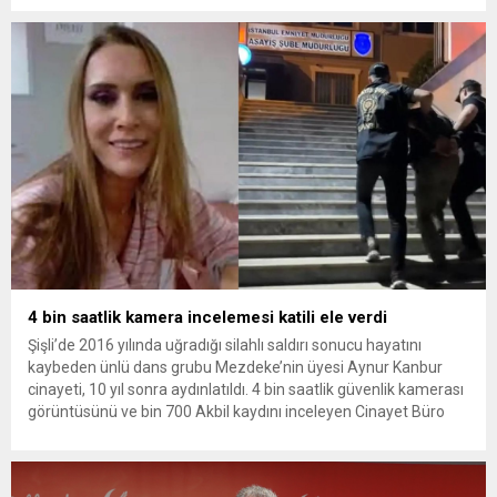
yükseldi. İzmir’in Narlıdere ilçesinde 2018 yılında şantiyede ölü
bulunan Dorukhan Büyükışık’a ilişkin yeniden açılan
soruşturmada tutuklamalar genişliyor. Son olarak dönemin...
4 bin saatlik kamera incelemesi katili ele verdi
Şişli’de 2016 yılında uğradığı silahlı saldırı sonucu hayatını
kaybeden ünlü dans grubu Mezdeke’nin üyesi Aynur Kanbur
cinayeti, 10 yıl sonra aydınlatıldı. 4 bin saatlik güvenlik kamerası
görüntüsünü ve bin 700 Akbil kaydını inceleyen Cinayet Büro
ekipleri, cinayeti işlediğini itiraf eden maktulün akrabası Bülent
G. ile azmettirici olduğu öne sürülen 2...