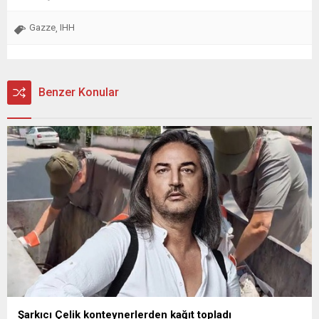
Gazze
IHH
,
Benzer Konular
Şarkıcı Çelik konteynerlerden kağıt topladı