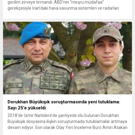
gerilim zirveye tırmandı. ABD’nin “meşru müdafaa”
gerekçesiyle İran’daki hava savunma sistemleri ve radarları
vurmasına, İran Devrim Muhafızları Bahreyn ve Ürdün’deki
Amerikan askeri üslerini hedef alarak sert karşılık verdi. Tahran,
yeni bir ABD saldırısına anında yanıt verileceğini duyurdu....
Dorukhan Büyükışık soruşturmasında yeni tutuklama:
Sayı 25’e yükseldi
2018’de İzmir Narlıdere’de şantiyede ölü bulunan Dorukhan
Büyükışık dosyasına ilişkin soruşturmada tutuklamalar artmaya
devam ediyor. Son olarak Olay Yeri İnceleme Büro Amiri Atakan
Kaçar’ın da tutuklanmasıyla dosyadaki tutuklu sayısı 25’e