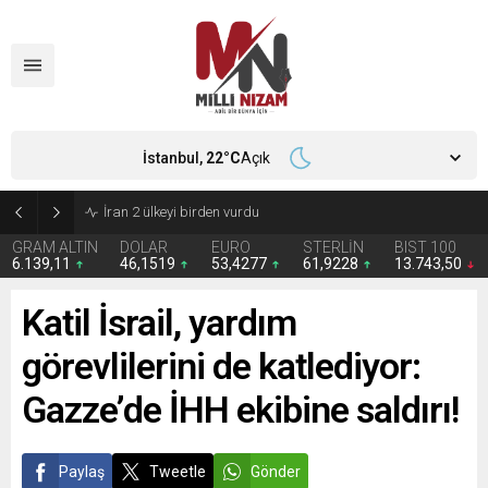
İstanbul,
22
°C
Açık
İran 2 ülkeyi birden vurdu
GRAM ALTIN
DOLAR
EURO
STERLİN
BIST 100
6.139,11
46,1519
53,4277
61,9228
13.743,50
Katil İsrail, yardım
görevlilerini de katlediyor:
Gazze’de İHH ekibine saldırı!
Paylaş
Tweetle
Gönder