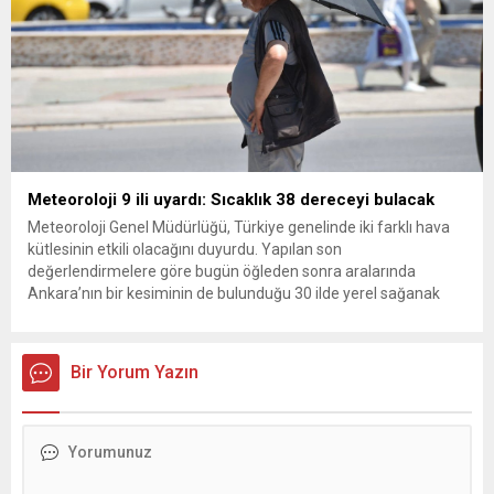
Meteoroloji 9 ili uyardı: Sıcaklık 38 dereceyi bulacak
Meteoroloji Genel Müdürlüğü, Türkiye genelinde iki farklı hava
kütlesinin etkili olacağını duyurdu. Yapılan son
değerlendirmelere göre bugün öğleden sonra aralarında
Ankara’nın bir kesiminin de bulunduğu 30 ilde yerel sağanak
yağış geçişleri beklenirken; Ege ve Güneydoğu Anadolu
bölgelerindeki 9 ilde ise hava sıcaklıkları mevsim normallerinin
üzerine çıkarak yaz değerlerine ulaşacak. Ayrıca...
Bir Yorum Yazın