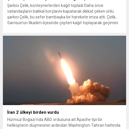
Şarkıcı Çelik, konteynerlerden kağıt topladı Daha önce
vatandaşların bakkal borçlarını kapatarak dikkat çeken ünlü
şarkıcı Çelik, bu sefer bambaşka bir harekete imza attı. Çelik,
Samsun’un İlkadım ilçesinde çöpten kağıt toplayarak geçimini
sağlayan Serpil Hanım’a destek oldu. Çelik, sokaklardaki
konteynerlerden kağıt topladı. Ünlü şarkıcı Çelik, Samsun’un
İlkadım ilçesinde çöpten kağıt toplayarak...
İran 2 ülkeyi birden vurdu
Hürmüz Boğazı’nda ABD ordusuna ait Apache tipi bir
helikopterin düşmesinin ardından Washington-Tahran hattında