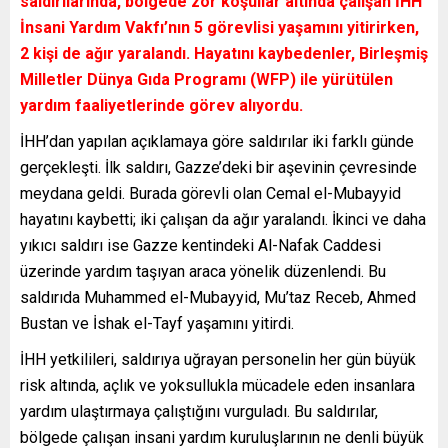
saldırılarında, bölgede zor koşullar altında çalışan İHH
İnsani Yardım Vakfı’nın 5 görevlisi yaşamını yitirirken,
2 kişi de ağır yaralandı. Hayatını kaybedenler, Birleşmiş
Milletler Dünya Gıda Programı (WFP) ile yürütülen
yardım faaliyetlerinde görev alıyordu.
İHH’dan yapılan açıklamaya göre saldırılar iki farklı günde
gerçekleşti. İlk saldırı, Gazze’deki bir aşevinin çevresinde
meydana geldi. Burada görevli olan Cemal el-Mubayyid
hayatını kaybetti; iki çalışan da ağır yaralandı. İkinci ve daha
yıkıcı saldırı ise Gazze kentindeki Al-Nafak Caddesi
üzerinde yardım taşıyan araca yönelik düzenlendi. Bu
saldırıda Muhammed el-Mubayyid, Mu’taz Receb, Ahmed
Bustan ve İshak el-Tayf yaşamını yitirdi.
İHH yetkilileri, saldırıya uğrayan personelin her gün büyük
risk altında, açlık ve yoksullukla mücadele eden insanlara
yardım ulaştırmaya çalıştığını vurguladı. Bu saldırılar,
bölgede çalışan insani yardım kuruluşlarının ne denli büyük