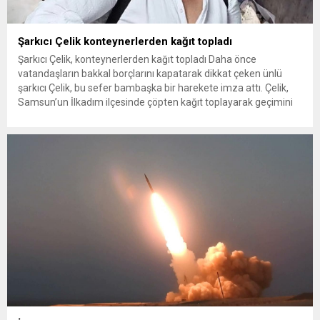
Şarkıcı Çelik konteynerlerden kağıt topladı
Şarkıcı Çelik, konteynerlerden kağıt topladı Daha önce
vatandaşların bakkal borçlarını kapatarak dikkat çeken ünlü
şarkıcı Çelik, bu sefer bambaşka bir harekete imza attı. Çelik,
Samsun’un İlkadım ilçesinde çöpten kağıt toplayarak geçimini
sağlayan Serpil Hanım’a destek oldu. Çelik, sokaklardaki
konteynerlerden kağıt topladı. Ünlü şarkıcı Çelik, Samsun’un
İlkadım ilçesinde çöpten kağıt toplayarak...