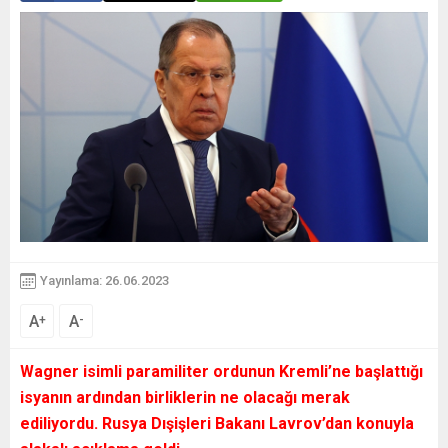
Yayınlama: 26.06.2023
A
A
+
-
Wagner isimli paramiliter ordunun Kremli’ne başlattığı
isyanın ardından birliklerin ne olacağı merak
ediliyordu. Rusya Dışişleri Bakanı Lavrov’dan konuyla