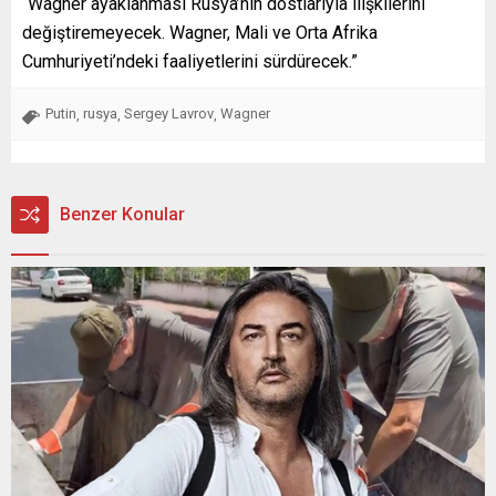
“Wagner ayaklanması Rusya’nın dostlarıyla ilişkilerini
değiştiremeyecek. Wagner, Mali ve Orta Afrika
Cumhuriyeti’ndeki faaliyetlerini sürdürecek.”
Putin
rusya
Sergey Lavrov
Wagner
,
,
,
Benzer Konular