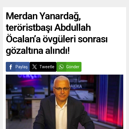
Merdan Yanardağ,
teröristbaşı Abdullah
Öcalan’a övgüleri sonrası
gözaltına alındı!
Paylaş
Tweetle
Gönder