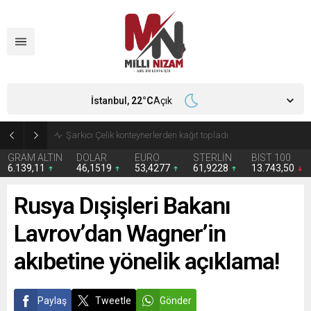
İstanbul,
22
°C
Açık
İran 2 ülkeyi birden vurdu
GRAM ALTIN
DOLAR
EURO
STERLİN
BIST 100
6.139,11
46,1519
53,4277
61,9228
13.743,50
Rusya Dışişleri Bakanı
Lavrov’dan Wagner’in
akıbetine yönelik açıklama!
Paylaş
Tweetle
Gönder