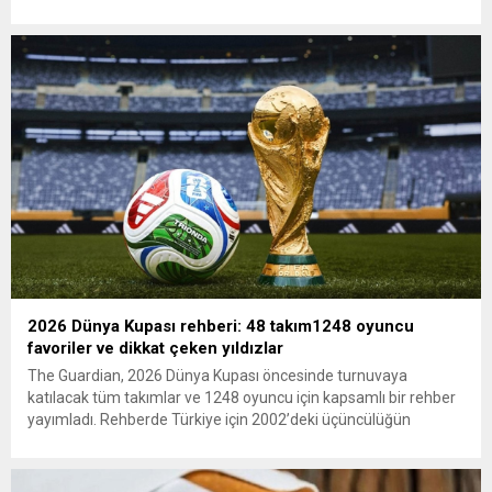
ana muhalefet gündemsiz kalmamalıdır. Bir an önce anlaşın,
kurultay kararı alın, sorunun kaynağı değil, çözümün adresi
olun. Türkiye’yi...
2026 Dünya Kupası rehberi: 48 takım1248 oyuncu
favoriler ve dikkat çeken yıldızlar
The Guardian, 2026 Dünya Kupası öncesinde turnuvaya
katılacak tüm takımlar ve 1248 oyuncu için kapsamlı bir rehber
yayımladı. Rehberde Türkiye için 2002’deki üçüncülüğün
ardından 22 yıl sonra Dünya Kupası’na dönüş vurgusu
yapılırken, Vincenzo Montella’nın takımı “dünya sahnesinde etki
yaratmaya hazır” olarak değerlendirildi. A Milli Takım’ın yıldızı