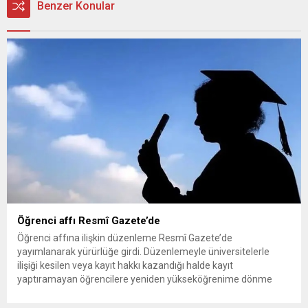
Benzer Konular
Öğrenci affı Resmî Gazete’de
Öğrenci affına ilişkin düzenleme Resmî Gazete’de
yayımlanarak yürürlüğe girdi. Düzenlemeyle üniversitelerle
ilişiği kesilen veya kayıt hakkı kazandığı halde kayıt
yaptıramayan öğrencilere yeniden yükseköğrenime dönme
imkânı tanındı. Peki öğrenci affından kimler yararlanabilecek,
başvurular ne zaman ve nereye yapılacak? Üniversitelerle ilişiği