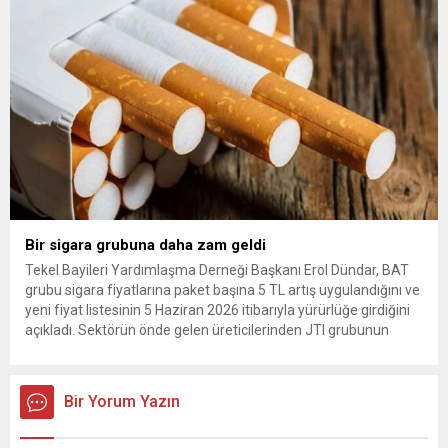
Arda Güler gösterildi. The...
Bir sigara grubuna daha zam geldi
Tekel Bayileri Yardımlaşma Derneği Başkanı Erol Dündar, BAT
grubu sigara fiyatlarına paket başına 5 TL artış uygulandığını ve
yeni fiyat listesinin 5 Haziran 2026 itibarıyla yürürlüğe girdiğini
açıkladı. Sektörün önde gelen üreticilerinden JTI grubunun
gerçekleştirdiği fiyat ayarlamasının hemen ardından, British
American Tobacco (BAT) da zam kararı aldı. Tekel Bayileri
Yardımlaşma...
Bir Yorum Yazın