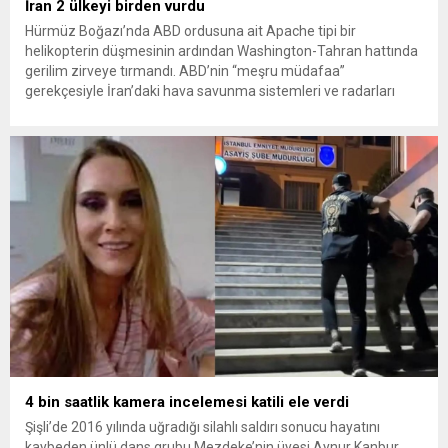
İran 2 ülkeyi birden vurdu
Hürmüz Boğazı’nda ABD ordusuna ait Apache tipi bir
helikopterin düşmesinin ardından Washington-Tahran hattında
gerilim zirveye tırmandı. ABD’nin “meşru müdafaa”
gerekçesiyle İran’daki hava savunma sistemleri ve radarları
vurmasına, İran Devrim Muhafızları Bahreyn ve Ürdün’deki
Amerikan askeri üslerini hedef alarak sert karşılık verdi. Tahran,
yeni bir ABD saldırısına anında yanıt verileceğini duyurdu....
4 bin saatlik kamera incelemesi katili ele verdi
Şişli’de 2016 yılında uğradığı silahlı saldırı sonucu hayatını
kaybeden ünlü dans grubu Mezdeke’nin üyesi Aynur Kanbur