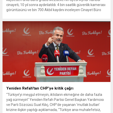
cinayeti, 10 yıl sonra aydınlatıldı. 4 bin saatlik güvenlik kamerası
görüntüsünü ve bin 700 Akbil kaydını inceleyen Cinayet Büro
ekipleri, cinayeti işlediğini itiraf eden maktulün akrabası Bülent
G. ile azmettirici olduğu öne sürülen 2...
Yeniden Refah’tan CHP’ye kritik çağrı
“Türkiye’yi meşgul etmeyin, iktidarın ekmeğine de daha fazla
yağ sürmeyin” Yeniden Refah Partisi Genel Başkan Yardımcısı
ve Parti Sözcüsü Suat Kılıç, CHP’de yaşanan ‘mutlak butlan’
krizine ilişkin yaptığı açıklamada, “Türkiye ana muhalefetsiz,