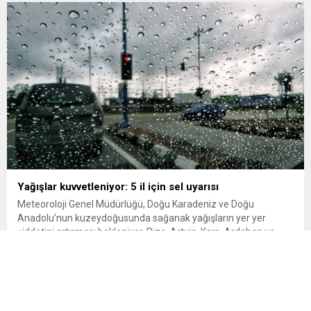
kesilen öğrencilere yeniden öğrenim hakkı tanıyan “öğrenci
affı” düzenlemesi böylece resmen...
Yağışlar kuvvetleniyor: 5 il için sel uyarısı
Meteoroloji Genel Müdürlüğü, Doğu Karadeniz ve Doğu
Anadolu’nun kuzeydoğusunda sağanak yağışların yer yer
şiddetini artırması bekleniyor. Rize, Artvin, Kars, Ardahan ve
Erzurum’un kuzeydoğusunda etkili olması beklenen kuvvetli
yağışlar nedeniyle sel, su baskını ve heyelan riskine karşı uyarı
yapıldı. Meteoroloji Genel Müdürlüğü, yurdun bazı kesimlerinde
gök gürültülü sağanak yağış beklendiğini açıkladı....