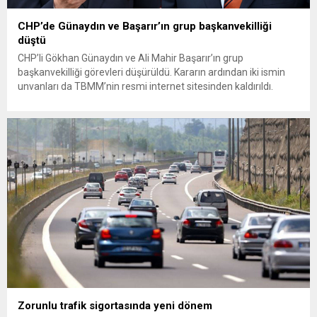
CHP’de Günaydın ve Başarır’ın grup başkanvekilliği
düştü
CHP’li Gökhan Günaydın ve Ali Mahir Başarır’ın grup
başkanvekilliği görevleri düşürüldü. Kararın ardından iki ismin
unvanları da TBMM’nin resmi internet sitesinden kaldırıldı.
Günaydın, ilk açıklamasında “Olmayan MYK’nın verdiği
hukuksuz bir karardır” dedi. CHP’den tedbirli olarak kesin
çıkarma cezası uygulanmak üzere Yüksek Disiplin Kurulu’na
(YDK) sevk edilen ve partideki tüm görevlerinden...
Zorunlu trafik sigortasında yeni dönem