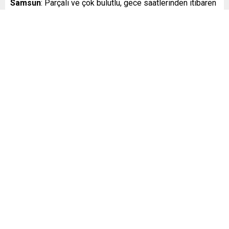
Samsun
: Parçalı ve çok bulutlu, gece saatlerinden itibaren
yağmurlu 10
Trabzon
: Parçalı ve çok bulutlu 10
Erzurum
: Çok bulutlu 0
Diyarbakır
: Parçalı ve çok bulutlu 9
adana hava durumu
Ankara hava durumu
İstanbul hava durumu
,
,
,
izmir hava durumu
Benzer Konular