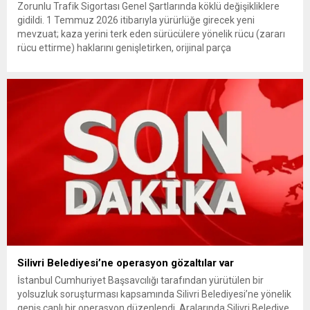
Zorunlu Trafik Sigortası Genel Şartlarında köklü değişikliklere
gidildi. 1 Temmuz 2026 itibarıyla yürürlüğe girecek yeni
mevzuat; kaza yerini terk eden sürücülere yönelik rücu (zararı
rücu ettirme) haklarını genişletirken, orijinal parça
kullanımındaki yaş sınırını kaldırıyor ve değer kaybı
ödemelerinde hak sahibinin başvuru şartını otomatik hale
getiriyor. Hazine Müsteşarlığına bağlı ilgili kurumlarca...
Silivri Belediyesi’ne operasyon gözaltılar var
İstanbul Cumhuriyet Başsavcılığı tarafından yürütülen bir
yolsuzluk soruşturması kapsamında Silivri Belediyesi’ne yönelik
geniş çaplı bir operasyon düzenlendi. Aralarında Silivri Belediye