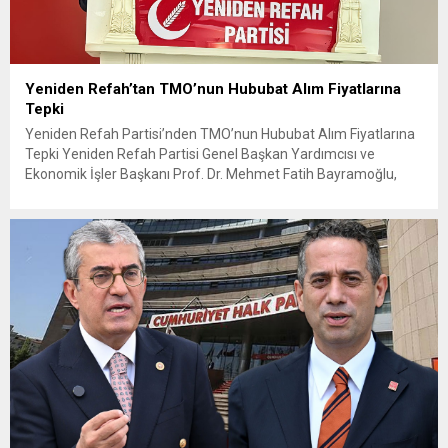
Yeniden Refah’tan TMO’nun Hububat Alım Fiyatlarına
Tepki
Yeniden Refah Partisi’nden TMO’nun Hububat Alım Fiyatlarına
Tepki Yeniden Refah Partisi Genel Başkan Yardımcısı ve
Ekonomik İşler Başkanı Prof. Dr. Mehmet Fatih Bayramoğlu,
Toprak Mahsulleri Ofisi’nin (TMO) açıkladığı hububat alım
fiyatlarına ilişkin yazılı bir açıklama yaptı. Bayramoğlu, açıklanan
fiyatların çiftçinin artan maliyetlerini karşılamaktan uzak
olduğunu savunarak fiyatların yeniden değerlendirilmesi
çağrısında...