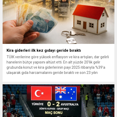
Kira giderleri ilk kez gıdayı geride bıraktı
TÜİK verilerine göre yüksek enflasyon ve kira artışları, dar gelirli
hanelerin bütçe yapısını altüst etti. En alt yüzde 20’lik gelir
grubunda konut ve kira giderlerinin payı 2025 itibarıyla %39’a
ulaşarak gıda harcamalarını geride bıraktı ve son 23 yılın
zirvesine çıktı. Türkiye’de yaşanan yüksek enflasyon ve hız
kazanan kira artışları, düşük...