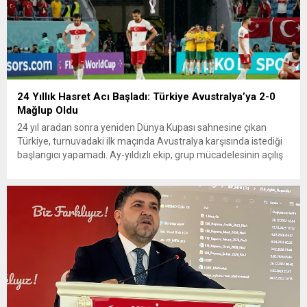
24 Yıllık Hasret Acı Başladı: Türkiye Avustralya’ya 2-0
Mağlup Oldu
24 yıl aradan sonra yeniden Dünya Kupası sahnesine çıkan
Türkiye, turnuvadaki ilk maçında Avustralya karşısında istediği
başlangıcı yapamadı. Ay-yıldızlı ekip, grup mücadelesinin açılış
karşılaşmasında rakibine 2-0 mağlup olarak Dünya Kupası
serüvenine puansız başladı. Karşılaşmanın ilk dakikalarından
itibaren iki takım da kontrollü bir oyun sergilerken, Avustralya
özellikle hızlı hücumlarla etkili olmaya...