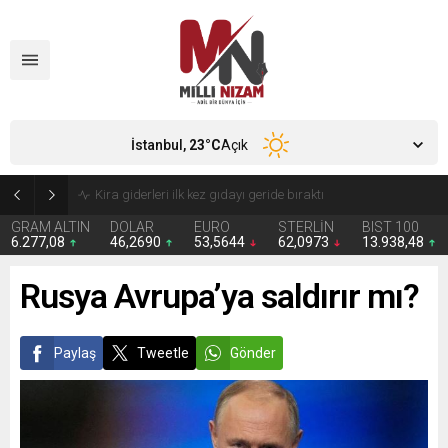
İstanbul,
23
°C
Açık
24 Yıllık Hasret Acı Başladı: Türkiye Avustralya’ya 2-0 Mağlup Oldu
GRAM ALTIN
DOLAR
EURO
STERLİN
BIST 100
6.277,08
46,2690
53,5644
62,0973
13.938,48
Rusya Avrupa’ya saldırır mı?
Paylaş
Tweetle
Gönder