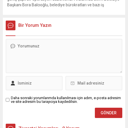
Başkanı Bora Balcıoğlu, belediye bürokratları ve bazı iş
insanlarının da bulunduğu çok sayıda kişi hakkında gözaltı kararı
uygulandı. Emniyet güçlerinin belediye binasındaki teknik
inceleme ve arama çalışmaları devam ediyor. İstanbul’da...
Bir Yorum Yazın
Daha sonraki yorumlarımda kullanılması için adım, e-posta adresim
ve site adresim bu tarayıcıya kaydedilsin.