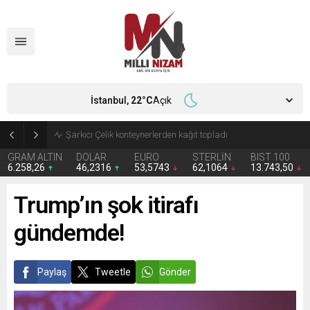
İstanbul,
22
°C
Açık
İran 2 ülkeyi birden vurdu
GRAM ALTIN
DOLAR
EURO
STERLİN
BIST 100
6.258,26
46,2316
53,5743
62,1064
13.743,50
Trump’ın şok itirafı
gündemde!
Paylaş
Tweetle
Gönder