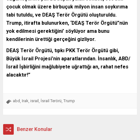
çocuk olmak üzere birbuçuk milyon insan soykırıma
tabi tutuldu, ve DEAŞ Terör Örgütü oluşturuldu.
Trump, itirafta bulunurken, ‘DEAŞ Terör Örgütü”nün
yok edilmesi gerektiğini’ söylüyor ama bunu
kendilerinin ürettiği gerçeğini gizliyor.
DEAŞ Terör Örgütü, tıpkı PKK Terör Örgütü gibi,
Büyük İsrail Projesi’nin aparatlarından. İnsanlık, ABD/
İsrail İşbirliğini mağlubiyete uğrattığı an, rahat nefes
alacaktır!”
abd
Irak
israil
İsrail Terörü
Trump
,
,
,
,
Benzer Konular