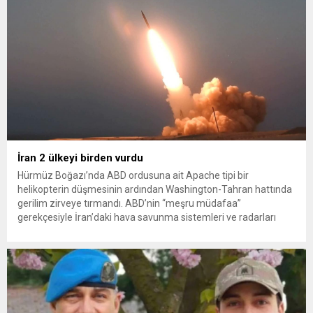
İran 2 ülkeyi birden vurdu
Hürmüz Boğazı’nda ABD ordusuna ait Apache tipi bir
helikopterin düşmesinin ardından Washington-Tahran hattında
gerilim zirveye tırmandı. ABD’nin “meşru müdafaa”
gerekçesiyle İran’daki hava savunma sistemleri ve radarları
vurmasına, İran Devrim Muhafızları Bahreyn ve Ürdün’deki
Amerikan askeri üslerini hedef alarak sert karşılık verdi. Tahran,
yeni bir ABD saldırısına anında yanıt verileceğini duyurdu....