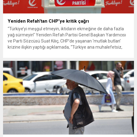
Yeniden Refah’tan CHP’ye kritik çağrı
“Türkiye’yi meşgul etmeyin, iktidarın ekmeğine de daha fazla
yağ sürmeyin” Yeniden Refah Partisi Genel Başkan Yardımcısı
ve Parti Sözcüsü Suat Kılıç, CHP’de yaşanan ‘mutlak butlan’
krizine ilişkin yaptığı açıklamada, “Türkiye ana muhalefetsiz,
ana muhalefet gündemsiz kalmamalıdır. Bir an önce anlaşın,
kurultay kararı alın, sorunun kaynağı değil, çözümün adresi
olun. Türkiye’yi...