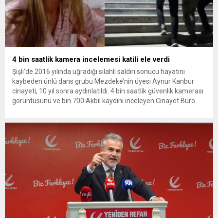
4 bin saatlik kamera incelemesi katili ele verdi
Şişli’de 2016 yılında uğradığı silahlı saldırı sonucu hayatını
kaybeden ünlü dans grubu Mezdeke’nin üyesi Aynur Kanbur
cinayeti, 10 yıl sonra aydınlatıldı. 4 bin saatlik güvenlik kamerası
görüntüsünü ve bin 700 Akbil kaydını inceleyen Cinayet Büro
ekipleri, cinayeti işlediğini itiraf eden maktulün akrabası Bülent
G. ile azmettirici olduğu öne sürülen 2...