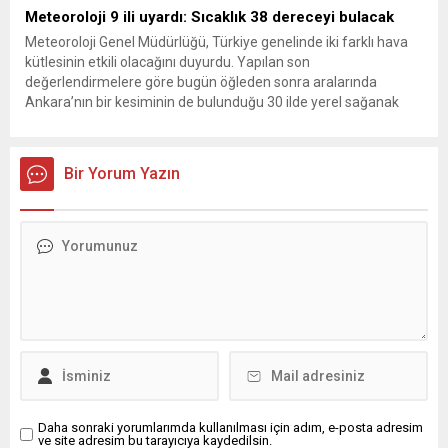
Meteoroloji 9 ili uyardı: Sıcaklık 38 dereceyi bulacak
Meteoroloji Genel Müdürlüğü, Türkiye genelinde iki farklı hava
kütlesinin etkili olacağını duyurdu. Yapılan son
değerlendirmelere göre bugün öğleden sonra aralarında
Ankara’nın bir kesiminin de bulunduğu 30 ilde yerel sağanak
yağış geçişleri beklenirken; Ege ve Güneydoğu Anadolu
bölgelerindeki 9 ilde ise hava sıcaklıkları mevsim normallerinin
üzerine çıkarak yaz değerlerine ulaşacak. Ayrıca...
Bir Yorum Yazın
Daha sonraki yorumlarımda kullanılması için adım, e-posta adresim
ve site adresim bu tarayıcıya kaydedilsin.