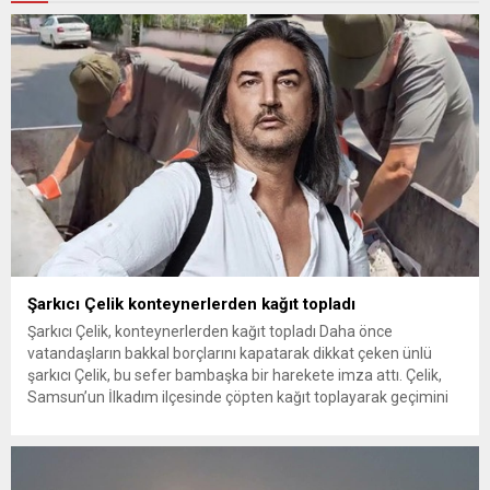
Şarkıcı Çelik konteynerlerden kağıt topladı
Şarkıcı Çelik, konteynerlerden kağıt topladı Daha önce
vatandaşların bakkal borçlarını kapatarak dikkat çeken ünlü
şarkıcı Çelik, bu sefer bambaşka bir harekete imza attı. Çelik,
Samsun’un İlkadım ilçesinde çöpten kağıt toplayarak geçimini
sağlayan Serpil Hanım’a destek oldu. Çelik, sokaklardaki
konteynerlerden kağıt topladı. Ünlü şarkıcı Çelik, Samsun’un
İlkadım ilçesinde çöpten kağıt toplayarak...