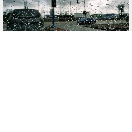
Yağışlar kuvvetleniyor: 5 il için sel uyarısı
Meteoroloji Genel Müdürlüğü, Doğu Karadeniz ve Doğu
Anadolu’nun kuzeydoğusunda sağanak yağışların yer yer
şiddetini artırması bekleniyor. Rize, Artvin, Kars, Ardahan ve
Erzurum’un kuzeydoğusunda etkili olması beklenen kuvvetli
yağışlar nedeniyle sel, su baskını ve heyelan riskine karşı uyarı
yapıldı. Meteoroloji Genel Müdürlüğü, yurdun bazı kesimlerinde
gök gürültülü sağanak yağış beklendiğini açıkladı....