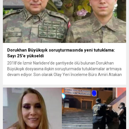
Dorukhan Büyükışık soruşturmasında yeni tutuklama:
Sayı 25’e yükseldi
2018’de İzmir Narlıdere’de şantiyede ölü bulunan Dorukhan
Büyükışık dosyasına ilişkin soruşturmada tutuklamalar artmaya
devam ediyor. Son olarak Olay Yeri İnceleme Büro Amiri Atakan
Kaçar’ın da tutuklanmasıyla dosyadaki tutuklu sayısı 25’e
yükseldi. İzmir’in Narlıdere ilçesinde 2018 yılında şantiyede ölü
bulunan Dorukhan Büyükışık’a ilişkin yeniden açılan
soruşturmada tutuklamalar genişliyor. Son olarak dönemin...