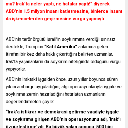
mu? Irak’ta neler yaptı, ne hatalar yaptı!”
diyerek
ABD’nin 1.5 milyon insanı katletmesine, binlerce insanı
da işkencelerden geçirmesine vurgu yapmıştı.
ABD’nin terör örgütü İsrail’in soykırımına verdiği sınırsız
destekle, Trump’un
“Katil Amerika”
anlamına gelen
itirafını bir kez daha haklı çıkarttığını belirten uzmanlar,
Irak’ta yaşananların da soykırım niteliğinde olduğunu vurgu
yapıyorlar.
ABD’nin Iraktaki işgalden önce, uzun yıllar boyunca süren
yıkıcı ambargo uyguladığını, algı operasyonlarıyla işgale ve
soykırıma zemin hazırladığını hatırlatan uzmanların
değerlendirmeleri şöyle:
“Irak’a istikrar ve demokrasi getirme vaadiyle işgale
ve soykırıma girişen ABD’nin operasyonunu adı, ‘Irak’ı
özgürleştirme’ydi. Bu büyük yalan sonucu, 500 bini