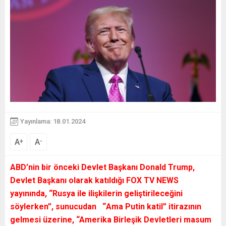
Yayınlama: 18.01.2024
A
A
+
-
ABD’nin bir önceki Devlet Başkanı
Donald Trump
,
Devlet Başkanı olarak katıldığı FOX TV NEWS
yayınında, “Rusya ile ilişkilerin geliştirileceğini
söylerken”, sunucudan “
Ama Putin katil”
itirazının
gelmesi üzerine,
“Amerika Birleşik Devletleri masum