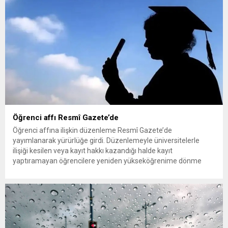
Öğrenci affı Resmî Gazete’de
Öğrenci affına ilişkin düzenleme Resmî Gazete’de
yayımlanarak yürürlüğe girdi. Düzenlemeyle üniversitelerle
ilişiği kesilen veya kayıt hakkı kazandığı halde kayıt
yaptıramayan öğrencilere yeniden yükseköğrenime dönme
imkânı tanındı. Peki öğrenci affından kimler yararlanabilecek,
başvurular ne zaman ve nereye yapılacak? Üniversitelerle ilişiği
kesilen öğrencilere yeniden öğrenim hakkı tanıyan “öğrenci
affı” düzenlemesi böylece resmen...