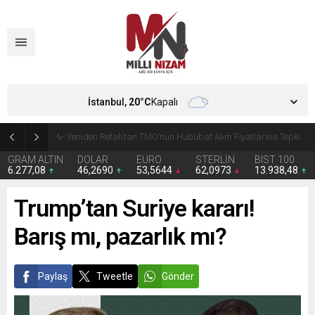
İstanbul,
20
°C
Kapalı
CHP’de Günaydın ve Başarır’ın grup başkanvekilliği düştü
GRAM ALTIN
DOLAR
EURO
STERLİN
BIST 100
6.277,08
46,2690
53,5644
62,0973
13.938,48
Trump’tan Suriye kararı!
Barış mı, pazarlık mı?
Paylaş
Tweetle
Gönder