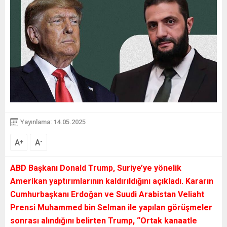
Yayınlama: 14.05.2025
A
A
+
-
ABD Başkanı Donald Trump, Suriye’ye yönelik
Amerikan yaptırımlarının kaldırıldığını açıkladı. Kararın
Cumhurbaşkanı Erdoğan ve Suudi Arabistan Veliaht
Prensi Muhammed bin Selman ile yapılan görüşmeler
sonrası alındığını belirten Trump, “Ortak kanaatle