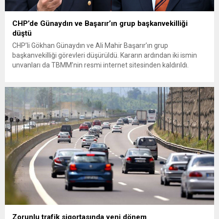
CHP’de Günaydın ve Başarır’ın grup başkanvekilliği
düştü
CHP’li Gökhan Günaydın ve Ali Mahir Başarır’ın grup
başkanvekilliği görevleri düşürüldü. Kararın ardından iki ismin
unvanları da TBMM’nin resmi internet sitesinden kaldırıldı.
Günaydın, ilk açıklamasında “Olmayan MYK’nın verdiği
hukuksuz bir karardır” dedi. CHP’den tedbirli olarak kesin
çıkarma cezası uygulanmak üzere Yüksek Disiplin Kurulu’na
(YDK) sevk edilen ve partideki tüm görevlerinden...
Zorunlu trafik sigortasında yeni dönem