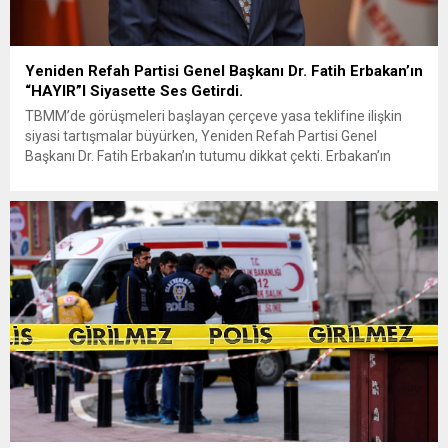
Yeniden Refah Partisi Genel Başkanı Dr. Fatih Erbakan’ın
“HAYIR”I Siyasette Ses Getirdi.
TBMM’de görüşmeleri başlayan çerçeve yasa teklifine ilişkin
siyasi tartışmalar büyürken, Yeniden Refah Partisi Genel
Başkanı Dr. Fatih Erbakan’ın tutumu dikkat çekti. Erbakan’ın
terör örgütü elebaşı Abdullah Öcalan’a “umut hakkı”
tartışmaları ve çerçeve yasa konusundaki karşı duruşuna Zafer
Partisi Genel Başkanı Ümit Özdağ’dan dikkat çeken destek
geldi. Türkiye Büyük Millet Meclisi’nde...