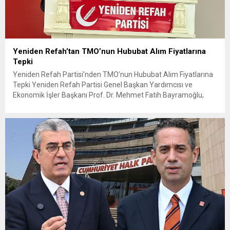
Yeniden Refah’tan TMO’nun Hububat Alım Fiyatlarına
Tepki
Yeniden Refah Partisi’nden TMO’nun Hububat Alım Fiyatlarına
Tepki Yeniden Refah Partisi Genel Başkan Yardımcısı ve
Ekonomik İşler Başkanı Prof. Dr. Mehmet Fatih Bayramoğlu,
Toprak Mahsulleri Ofisi’nin (TMO) açıkladığı hububat alım
fiyatlarına ilişkin yazılı bir açıklama yaptı. Bayramoğlu, açıklanan
fiyatların çiftçinin artan maliyetlerini karşılamaktan uzak
olduğunu savunarak fiyatların yeniden değerlendirilmesi
çağrısında...