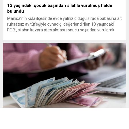
13 yaşındaki çocuk başından silahla vurulmuş halde
bulundu
Manisa’nın Kula ilçesinde evde yalnız olduğu sırada babasına ait
ruhsatsız av tüfeğiyle oynadığı değerlendirilen 13 yaşındaki
F.E.B., silahın kazara ateş alması sonucu başından vurularak
hayatını kaybetti. Manisa’nın Kula ilçesine bağlı Bebekli
Mahallesi’nde meydana gelen olayda, 13 yaşındaki bir çocuk
evinde başından silahla vurulmuş halde ölü bulundu. Edinilen
bilgilere göre, mahalledeki...
Son Gün 31 Ağustos Sakın Kaçırmayın
Vergi, SGK primi, trafik cezası, MTV ve öğrenim kredisi