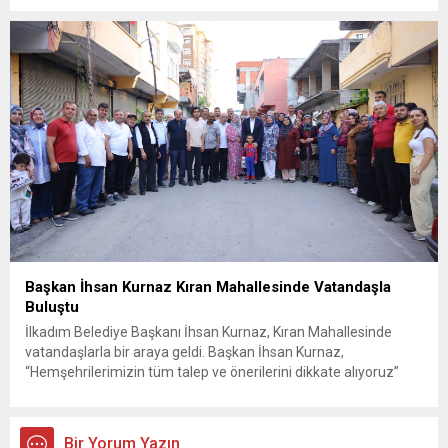
güvenlik ve sızıntı incelemesi başlatıldı. Tekirdağ’ın Ergene
ilçesine...
Başkan İhsan Kurnaz Kıran Mahallesinde Vatandaşla
Buluştu
İlkadım Belediye Başkanı İhsan Kurnaz, Kıran Mahallesinde
vatandaşlarla bir araya geldi. Başkan İhsan Kurnaz,
“Hemşehrilerimizin tüm talep ve önerilerini dikkate alıyoruz”
dedi. İlkadım Belediye Başkanı İhsan Kurnaz, mahalle ziyaretleri
kapsamında Kıran Mahallesini ziyaret etti. Mahalle sakinleriyle
sohbet eden, onların talep ve önerileri dinleyen Başkan İhsan
Bir Yorum Yazın