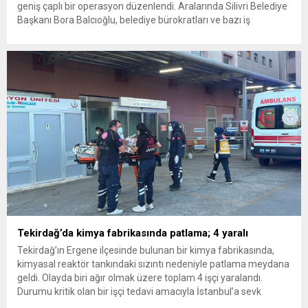
geniş çaplı bir operasyon düzenlendi. Aralarında Silivri Belediye
Başkanı Bora Balcıoğlu, belediye bürokratları ve bazı iş
insanlarının da bulunduğu çok sayıda kişi hakkında gözaltı kararı
uygulandı. Emniyet güçlerinin belediye binasındaki teknik
inceleme ve arama çalışmaları devam ediyor. İstanbul’da...
Tekirdağ’da kimya fabrikasında patlama; 4 yaralı
Tekirdağ’ın Ergene ilçesinde bulunan bir kimya fabrikasında,
kimyasal reaktör tankındaki sızıntı nedeniyle patlama meydana
geldi. Olayda biri ağır olmak üzere toplam 4 işçi yaralandı.
Durumu kritik olan bir işçi tedavi amacıyla İstanbul’a sevk
edilirken, bölgede AFAD ve KBRN ekipleri tarafından geniş çaplı