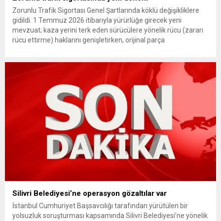
Zorunlu Trafik Sigortası Genel Şartlarında köklü değişikliklere
gidildi. 1 Temmuz 2026 itibarıyla yürürlüğe girecek yeni
mevzuat; kaza yerini terk eden sürücülere yönelik rücu (zararı
rücu ettirme) haklarını genişletirken, orijinal parça
kullanımındaki yaş sınırını kaldırıyor ve değer kaybı
ödemelerinde hak sahibinin başvuru şartını otomatik hale
getiriyor. Hazine Müsteşarlığına bağlı ilgili kurumlarca...
Silivri Belediyesi’ne operasyon gözaltılar var
İstanbul Cumhuriyet Başsavcılığı tarafından yürütülen bir
yolsuzluk soruşturması kapsamında Silivri Belediyesi’ne yönelik