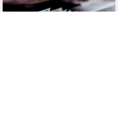
Son Gün 31 Ağustos Sakın Kaçırmayın
Vergi, SGK primi, trafik cezası, MTV ve öğrenim kredisi
borçlarının yapılandırılması için başvuru süresinde son döneme
girildi. Vatandaşlar 31 Ağustos’a kadar başvuru yaparak
borçlarını 72 aya varan taksitlerle ödeme imkânından
yararlanabilecek. Kamu alacaklarının yeniden
yapılandırılmasına olanak tanıyan düzenleme kapsamında
başvurular 31 Ağustos tarihinde sona eriyor. Hak sahiplerine 72
aya varan...