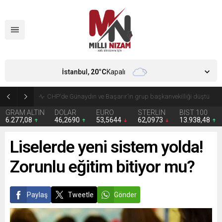
İstanbul,
20
°C
Kapalı
CHP’de Günaydın ve Başarır’ın grup başkanvekilliği düştü
GRAM ALTIN
DOLAR
EURO
STERLİN
BIST 100
6.277,08
46,2690
53,5644
62,0973
13.938,48
Liselerde yeni sistem yolda!
Zorunlu eğitim bitiyor mu?
Paylaş
Tweetle
Gönder