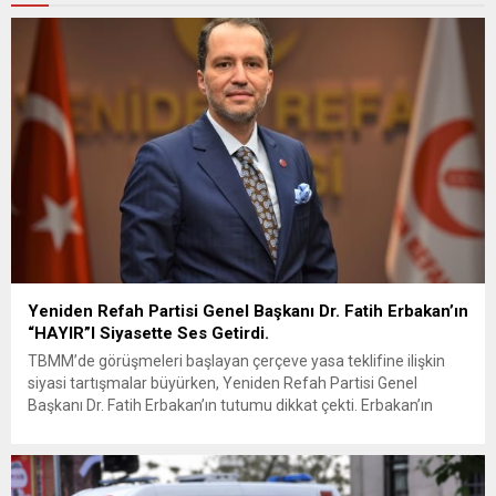
Yeniden Refah Partisi Genel Başkanı Dr. Fatih Erbakan’ın
“HAYIR”I Siyasette Ses Getirdi.
TBMM’de görüşmeleri başlayan çerçeve yasa teklifine ilişkin
siyasi tartışmalar büyürken, Yeniden Refah Partisi Genel
Başkanı Dr. Fatih Erbakan’ın tutumu dikkat çekti. Erbakan’ın
terör örgütü elebaşı Abdullah Öcalan’a “umut hakkı”
tartışmaları ve çerçeve yasa konusundaki karşı duruşuna Zafer
Partisi Genel Başkanı Ümit Özdağ’dan dikkat çeken destek
geldi. Türkiye Büyük Millet Meclisi’nde...