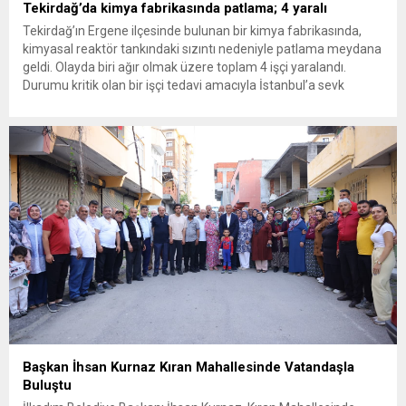
Tekirdağ’da kimya fabrikasında patlama; 4 yaralı
Tekirdağ’ın Ergene ilçesinde bulunan bir kimya fabrikasında,
kimyasal reaktör tankındaki sızıntı nedeniyle patlama meydana
geldi. Olayda biri ağır olmak üzere toplam 4 işçi yaralandı.
Durumu kritik olan bir işçi tedavi amacıyla İstanbul’a sevk
edilirken, bölgede AFAD ve KBRN ekipleri tarafından geniş çaplı
güvenlik ve sızıntı incelemesi başlatıldı. Tekirdağ’ın Ergene
ilçesine...
Başkan İhsan Kurnaz Kıran Mahallesinde Vatandaşla
Buluştu