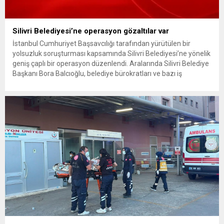
Silivri Belediyesi’ne operasyon gözaltılar var
İstanbul Cumhuriyet Başsavcılığı tarafından yürütülen bir
yolsuzluk soruşturması kapsamında Silivri Belediyesi’ne yönelik
geniş çaplı bir operasyon düzenlendi. Aralarında Silivri Belediye
Başkanı Bora Balcıoğlu, belediye bürokratları ve bazı iş
insanlarının da bulunduğu çok sayıda kişi hakkında gözaltı kararı
uygulandı. Emniyet güçlerinin belediye binasındaki teknik
inceleme ve arama çalışmaları devam ediyor. İstanbul’da...