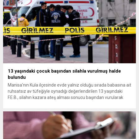
13 yaşındaki çocuk başından silahla vurulmuş halde
bulundu
Manisa’nın Kula ilçesinde evde yalnız olduğu sırada babasına ait
ruhsatsız av tüfeğiyle oynadığı değerlendirilen 13 yaşındaki
F.E.B., silahın kazara ateş alması sonucu başından vurularak
hayatını kaybetti. Manisa’nın Kula ilçesine bağlı Bebekli
Mahallesi’nde meydana gelen olayda, 13 yaşındaki bir çocuk
evinde başından silahla vurulmuş halde ölü bulundu. Edinilen
bilgilere göre, mahalledeki...