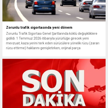
Zorunlu trafik sigortasında yeni dönem
Zorunlu Trafik Sigortası Genel Şartlarında köklü değişikliklere
gidildi. 1 Temmuz 2026 itibarıyla yürürlüğe girecek yeni
mevzuat; kaza yerini terk eden sürücülere yönelik rücu (zararı
rücu ettirme) haklarını genişletirken, orijinal parça
kullanımındaki yaş sınırını kaldırıyor ve değer kaybı
ödemelerinde hak sahibinin başvuru şartını otomatik hale
getiriyor. Hazine Müsteşarlığına bağlı ilgili kurumlarca...