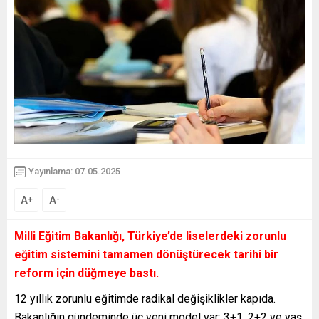
Yayınlama: 07.05.2025
A
A
+
-
Milli Eğitim Bakanlığı, Türkiye’de liselerdeki zorunlu
eğitim sistemini tamamen dönüştürecek tarihi bir
reform için düğmeye bastı.
12 yıllık zorunlu eğitimde radikal değişiklikler kapıda.
Bakanlığın gündeminde üç yeni model var: 3+1, 2+2 ve yaş