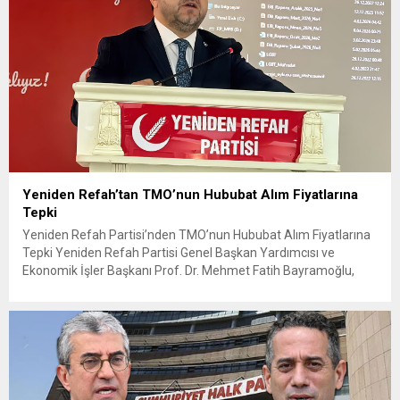
Yeniden Refah’tan TMO’nun Hububat Alım Fiyatlarına
Tepki
Yeniden Refah Partisi’nden TMO’nun Hububat Alım Fiyatlarına
Tepki Yeniden Refah Partisi Genel Başkan Yardımcısı ve
Ekonomik İşler Başkanı Prof. Dr. Mehmet Fatih Bayramoğlu,
Toprak Mahsulleri Ofisi’nin (TMO) açıkladığı hububat alım
fiyatlarına ilişkin yazılı bir açıklama yaptı. Bayramoğlu, açıklanan
fiyatların çiftçinin artan maliyetlerini karşılamaktan uzak
olduğunu savunarak fiyatların yeniden değerlendirilmesi
çağrısında...