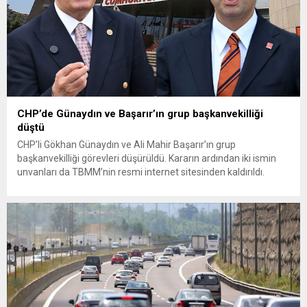
CHP’de Günaydın ve Başarır’ın grup başkanvekilliği
düştü
CHP’li Gökhan Günaydın ve Ali Mahir Başarır’ın grup
başkanvekilliği görevleri düşürüldü. Kararın ardından iki ismin
unvanları da TBMM’nin resmi internet sitesinden kaldırıldı.
Günaydın, ilk açıklamasında “Olmayan MYK’nın verdiği
hukuksuz bir karardır” dedi. CHP’den tedbirli olarak kesin
çıkarma cezası uygulanmak üzere Yüksek Disiplin Kurulu’na
(YDK) sevk edilen ve partideki tüm görevlerinden...