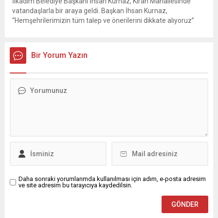
İlkadım Belediye Başkanı İhsan Kurnaz, Kıran Mahallesinde
vatandaşlarla bir araya geldi. Başkan İhsan Kurnaz,
“Hemşehrilerimizin tüm talep ve önerilerini dikkate alıyoruz”
dedi. İlkadım Belediye Başkanı İhsan Kurnaz, mahalle ziyaretleri
kapsamında Kıran Mahallesini ziyaret etti. Mahalle sakinleriyle
sohbet eden, onların talep ve önerileri dinleyen Başkan İhsan
Bir Yorum Yazın
Kurnaz, gelen taleplerin çözümü için...
Daha sonraki yorumlarımda kullanılması için adım, e-posta adresim
ve site adresim bu tarayıcıya kaydedilsin.