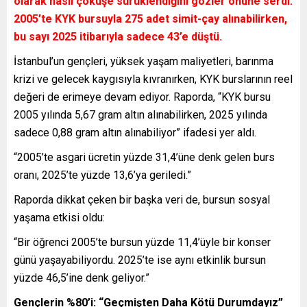
olarak nasıl çöküşe sürüklendiğini gözler önüne serdi.
2005’te KYK bursuyla 275 adet simit-çay alınabilirken,
bu sayı 2025 itibarıyla sadece 43’e düştü.
İstanbul’un gençleri, yüksek yaşam maliyetleri, barınma
krizi ve gelecek kaygısıyla kıvranırken, KYK burslarının reel
değeri de erimeye devam ediyor. Raporda, “KYK bursu
2005 yılında 5,67 gram altın alınabilirken, 2025 yılında
sadece 0,88 gram altın alınabiliyor” ifadesi yer aldı.
“2005’te asgari ücretin yüzde 31,4’üne denk gelen burs
oranı, 2025’te yüzde 13,6’ya geriledi.”
Raporda dikkat çeken bir başka veri de, bursun sosyal
yaşama etkisi oldu:
“Bir öğrenci 2005’te bursun yüzde 11,4’üyle bir konser
günü yaşayabiliyordu. 2025’te ise aynı etkinlik bursun
yüzde 46,5’ine denk geliyor.”
Gençlerin %80’i: “Geçmişten Daha Kötü Durumdayız”