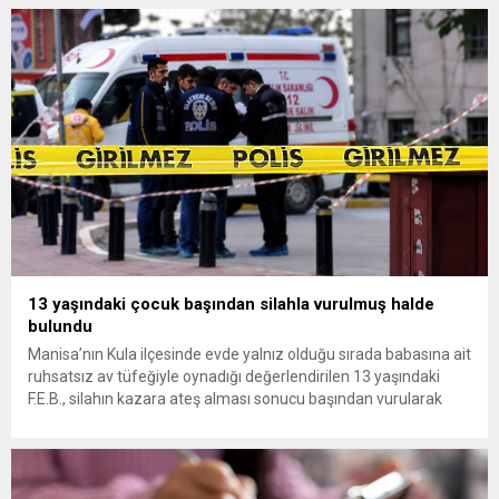
13 yaşındaki çocuk başından silahla vurulmuş halde
bulundu
Manisa’nın Kula ilçesinde evde yalnız olduğu sırada babasına ait
ruhsatsız av tüfeğiyle oynadığı değerlendirilen 13 yaşındaki
F.E.B., silahın kazara ateş alması sonucu başından vurularak
hayatını kaybetti. Manisa’nın Kula ilçesine bağlı Bebekli
Mahallesi’nde meydana gelen olayda, 13 yaşındaki bir çocuk
evinde başından silahla vurulmuş halde ölü bulundu. Edinilen
bilgilere göre, mahalledeki...