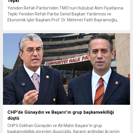
Tepki
Yeniden Refah Partisi’nden TMO’nun Hububat Alım Fiyatlarına
Tepki Yeniden Refah Partisi Genel Başkan Yardımcısı ve
Ekonomik İşler Başkanı Prof. Dr. Mehmet Fatih Bayramoğlu,
Toprak Mahsulleri Ofisi’nin (TMO) açıkladığı hububat alım
fiyatlarına ilişkin yazılı bir açıklama yaptı. Bayramoğlu, açıklanan
fiyatların çiftçinin artan maliyetlerini karşılamaktan uzak
olduğunu savunarak fiyatların yeniden değerlendirilmesi
çağrısında...
CHP’de Günaydın ve Başarır’ın grup başkanvekilliği
düştü
CHP’li Gökhan Günaydın ve Ali Mahir Başarır’ın grup
başkanvekilliği görevleri düşürüldü. Kararın ardından iki ismin