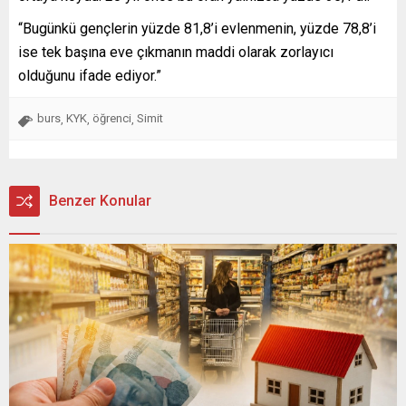
“Bugünkü gençlerin yüzde 81,8’i evlenmenin, yüzde 78,8’i
ise tek başına eve çıkmanın maddi olarak zorlayıcı
olduğunu ifade ediyor.”
burs
KYK
öğrenci
Simit
,
,
,
Benzer Konular