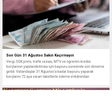
Son Gün 31 Ağustos Sakın Kaçırmayın
Vergi, SGK primi, trafik cezası, MTV ve öğrenim kredisi
borçlarının yapılandırılması için başvuru süresinde son döneme
girildi. Vatandaşlar 31 Ağustos’a kadar başvuru yaparak
borçlarını 72 aya varan taksitlerle ödeme imkânından
yararlanabilecek. Kamu alacaklarının yeniden
yapılandırılmasına olanak tanıyan düzenleme kapsamında
başvurular 31 Ağustos tarihinde sona eriyor. Hak sahiplerine 72
aya varan...