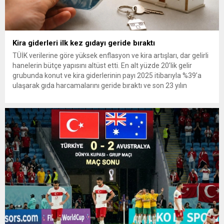
Kira giderleri ilk kez gıdayı geride bıraktı
TÜİK verilerine göre yüksek enflasyon ve kira artışları, dar gelirli
hanelerin bütçe yapısını altüst etti. En alt yüzde 20’lik gelir
grubunda konut ve kira giderlerinin payı 2025 itibarıyla %39’a
ulaşarak gıda harcamalarını geride bıraktı ve son 23 yılın
zirvesine çıktı. Türkiye’de yaşanan yüksek enflasyon ve hız
kazanan kira artışları, düşük...