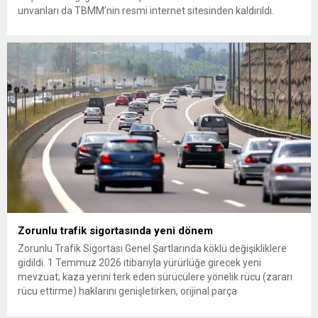
unvanları da TBMM’nin resmi internet sitesinden kaldırıldı.
Günaydın, ilk açıklamasında “Olmayan MYK’nın verdiği
hukuksuz bir karardır” dedi. CHP’den tedbirli olarak kesin
çıkarma cezası uygulanmak üzere Yüksek Disiplin Kurulu’na
(YDK) sevk edilen ve partideki tüm görevlerinden...
Zorunlu trafik sigortasında yeni dönem
Zorunlu Trafik Sigortası Genel Şartlarında köklü değişikliklere
gidildi. 1 Temmuz 2026 itibarıyla yürürlüğe girecek yeni
mevzuat; kaza yerini terk eden sürücülere yönelik rücu (zararı
rücu ettirme) haklarını genişletirken, orijinal parça
kullanımındaki yaş sınırını kaldırıyor ve değer kaybı