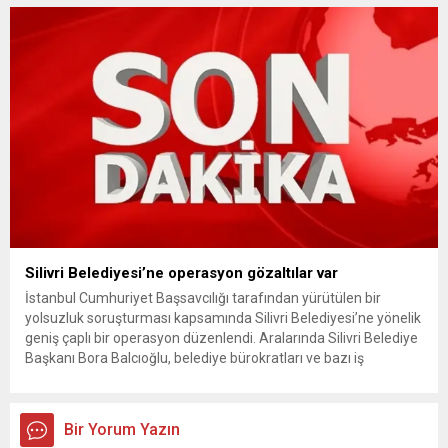
ödemelerinde hak sahibinin başvuru şartını otomatik hale
getiriyor. Hazine Müsteşarlığına bağlı ilgili kurumlarca...
Silivri Belediyesi’ne operasyon gözaltılar var
İstanbul Cumhuriyet Başsavcılığı tarafından yürütülen bir
yolsuzluk soruşturması kapsamında Silivri Belediyesi’ne yönelik
geniş çaplı bir operasyon düzenlendi. Aralarında Silivri Belediye
Başkanı Bora Balcıoğlu, belediye bürokratları ve bazı iş
insanlarının da bulunduğu çok sayıda kişi hakkında gözaltı kararı
uygulandı. Emniyet güçlerinin belediye binasındaki teknik
inceleme ve arama çalışmaları devam ediyor. İstanbul’da...
Bir Yorum Yazın