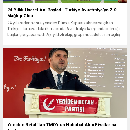
24 Yıllık Hasret Acı Başladı: Türkiye Avustralya’ya 2-0
Mağlup Oldu
24 yıl aradan sonra yeniden Dünya Kupası sahnesine çıkan
Türkiye, turnuvadaki ilk maçında Avustralya karşısında istediği
başlangıcı yapamadı. Ay-yıldızlı ekip, grup mücadelesinin açılış
karşılaşmasında rakibine 2-0 mağlup olarak Dünya Kupası
serüvenine puansız başladı. Karşılaşmanın ilk dakikalarından
itibaren iki takım da kontrollü bir oyun sergilerken, Avustralya
özellikle hızlı hücumlarla etkili olmaya...
Yeniden Refah’tan TMO’nun Hububat Alım Fiyatlarına