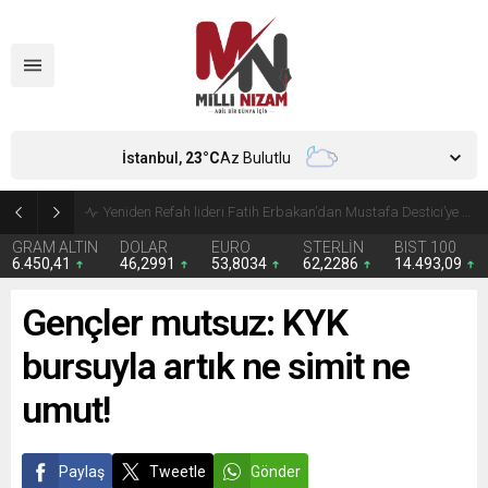
İstanbul,
23
°C
Az Bulutlu
Kira giderleri ilk kez gıdayı geride bıraktı
GRAM ALTIN
DOLAR
EURO
STERLİN
BIST 100
6.450,41
46,2991
53,8034
62,2286
14.493,09
Gençler mutsuz: KYK
bursuyla artık ne simit ne
umut!
Paylaş
Tweetle
Gönder