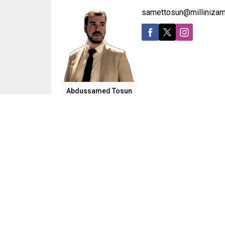
samettosun@milliniza
Abdussamed Tosun
Bir çocuğun Kur’an okumaktan, bir annenin
Doğu Türkistan. Milyonlarca insanın inancı, d
Çoluk çocuk demeden insanlar toplama kampla
belleği siliniyor. Daha acısı, dünya bu sessi
Peki, Çin rejiminin işgal altındaki Doğu Türkistan
ve baskıcı rejimi, Müslüman Uygur Türklerini yaln
Kur’an okuması, camiye gitmesi, başörtüsü tak
sayılıyor. Camiler ya tamamen yıkılıyor ya da 