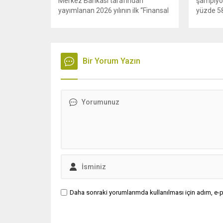
Merkez Bankası tarafından
şampiyo
yayımlanan 2026 yılının ilk “Finansal
yüzde 58
İstikrar Raporu”, artan yaşam
zamlandı.
maliyetleri karşısında vatandaşın
saldırma
borçluluk oranındaki tırmanışı
başlayan
gözler önüne serdi. Rapora göre
enerji k
hanehalkının toplam finansal
Bir Yorum Yazın
Petrol f
yükümlülükleri yıllık bazda yüzde
yükselişl
50,3 artarak 6,6 trilyonu aşarken,
Türkiye’
borcun milli gelire oranı da yükseliş
trendini sürdürdü. Borçlanmadaki
en agresif büyüme ise bireysel
kredi...
Daha sonraki yorumlarımda kullanılması için adım, e-p