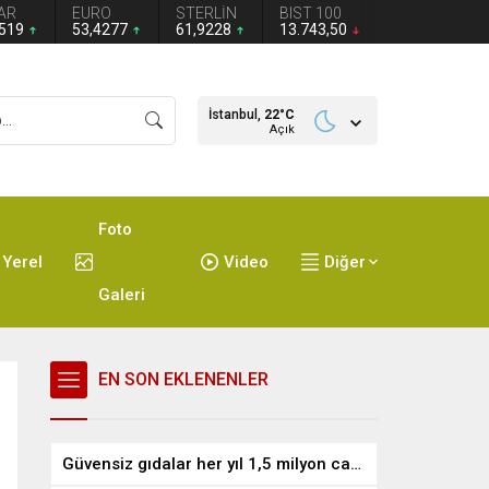
AR
EURO
STERLİN
BIST 100
1519
53,4277
61,9228
13.743,50
İstanbul,
22
°C
Açık
Foto
Yerel
Video
Diğer
Galeri
EN SON EKLENENLER
Güvensiz gıdalar her yıl 1,5 milyon can alıyor