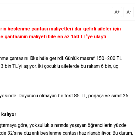
A
A
+
-
rin beslenme çantası maliyetleri dar gelirli aileler için
e çantasının maliyeti bile en az 150 TLʼye ulaştı.
slenme çantasını lüks hâle getirdi. Günlük masraf 150–200 TL
 3 bin TL’yi aşıyor. İki çocuklu ailelerde bu rakam 6 bin, üç
viyesinde. Doyurucu olmayan bir tost 85 TL, poğaça ve simit 25
 kalıyor
aştırmaya göre, yoksulluk sınırında yaşayan öğrencilerin yüzde
zde 32’sine düzenli beslenme çantası hazırlanabiliyor. Bu durum,