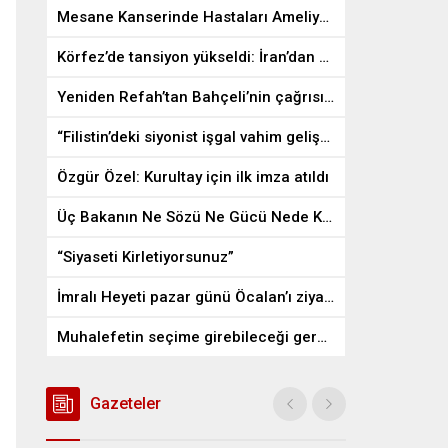
Mesane Kanserinde Hastaları Ameliyattan Kurtaran İlaç
Körfez’de tansiyon yükseldi: İran’dan ABD üslerine misilleme
Yeniden Refah’tan Bahçeli’nin çağrısına destek
“Filistin’deki siyonist işgal vahim gelişmelere gebe”
Özgür Özel: Kurultay için ilk imza atıldı
Üç Bakanın Ne Sözü Ne Gücü Nede Kudreti Yetmedi
“Siyaseti Kirletiyorsunuz”
İmralı Heyeti pazar günü Öcalan’ı ziyaret edecek
Muhalefetin seçime girebileceği gerçek bir alan kalmayabilir
Gazeteler