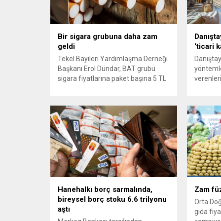
Bir sigara grubuna daha zam
Danıştay
geldi
‘ticari 
Tekel Bayileri Yardımlaşma Derneği
Danıştay
Başkanı Erol Dündar, BAT grubu
yöntemler
sigara fiyatlarına paket başına 5 TL
verenleri
artış uygulandığını ve yeni fiyat
emsal bi
listesinin 5 Haziran 2026 itibarıyla
Mahkeme
yürürlüğe girdiğini açıkladı. Sektörün
yapılan g
önde gelen üreticilerinden JTI
kiralamal
grubunun gerçekleştirdiği fiyat
“kira gel
ayarlamasının hemen ardından,
hükmeder
British American Tobacco (BAT) da
kişiye g
zam kararı aldı. Tekel Bayileri
dayanak 
Yardımlaşma...
yürütmes
Hanehalkı borç sarmalında,
Zam füz
bireysel borç stoku 6.6 trilyonu
Orta Doğ
aştı
gıda fiya