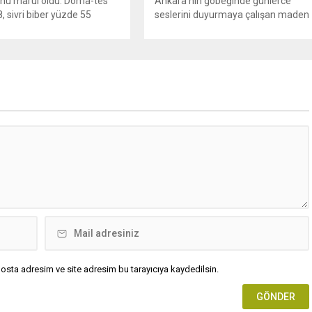
nu marul oldu. Doma-tes
Ankara’nın göbeğinde günlerce
, sivri biber yüzde 55
seslerini duyurmaya çalışan maden
 ABD ve İsrail’in İran’a
işçileri; İçişleri, Çalışma ve Enerji
sıyla Orta Doğu’da
bakanları alacaklarına ‘garantör’
 savaş, küresel dünyada
olunca eve dönmüştü. Ancak üç
rizi sorununa neden oldu.
bakanın garantörlüğüne rağmen 15
iyatlarında yaşanan sert
Mayıs’ta ödeme sözü veren patron
er, gıda fiyatlarını da vurdu.
sözünü tutmadı. İşçiler haklarını
de zaten yüksek seyreden...
almak için yeniden eylem yapma
kararı aldı. Yıldızlar SSS Holding
bünyesindeki Doruk Madencilik’te
çalışan...
osta adresim ve site adresim bu tarayıcıya kaydedilsin.