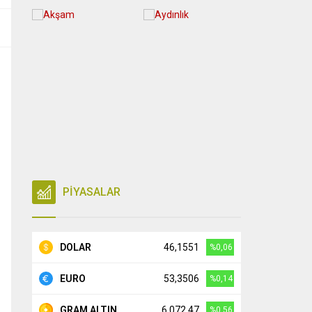
PİYASALAR
DOLAR
46,1551
%0,06
EURO
53,3506
%0,14
GRAM ALTIN
6.072,47
%0,56