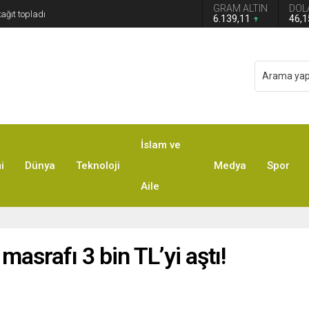
GRAM ALTIN
DOL
6.139,11
46,
İslam ve
i
Dünya
Teknoloji
Medya
Spor
Aile
asrafı 3 bin TLʼyi aştı!