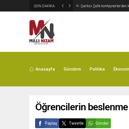
SON DAKİKA
İran 2 ülkeyi birden vurdu
Anasayfa
Gündem
Politika
Ekonom
Öğrencilerin beslenme m
Paylaş
Tweetle
Gönder