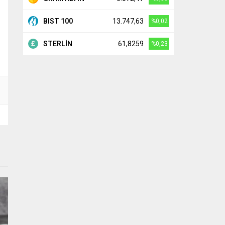
BIST 100
13.747,63
%0,02
STERLİN
61,8259
%0,23