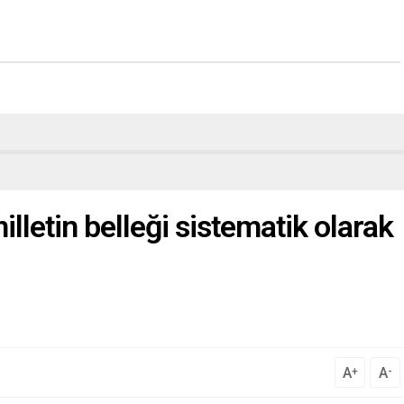
illetin belleği sistematik olarak
A
A
+
-