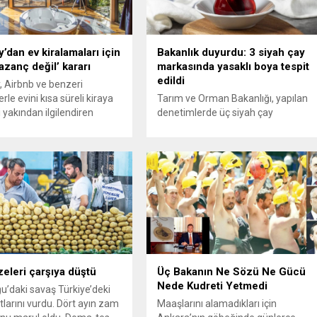
’dan ev kiralamaları için
Bakanlık duyurdu: 3 siyah çay
kazanç değil’ kararı
markasında yasaklı boya tespit
edildi
, Airbnb ve benzeri
le evini kısa süreli kiraya
Tarım ve Orman Bakanlığı, yapılan
 yakından ilgilendiren
denetimlerde üç siyah çay
r karara imza attı. Yüksek
markasında gıdada kullanımına izin
; ek hizmet sunulmadan
verilmeyen boya tespit edildiğini
ünlük, haftalık veya aylık
açıkladı. Söz konusu ürünler “Sağlığı
arın “ticari kazanç” değil,
Tehlikeye Düşürecek Gıdalar”
iri” sayılması gerektiğine
listesine alınırken, tüketicilere
ek, Maliye’nin binlerce
güncel denetim sonuçlarını takip
eriye dönük ceza kesmesine
etme uyarısı yapıldı Tarım ve Orma
olan genel yazısının
Bakanlığı, gıda denetimleri
ini durdurdu. Ev...
kapsamında yürütülen
incelemelerde üç farklı siyah çay
ürününde gıdada...
eleri çarşıya düştü
Üç Bakanın Ne Sözü Ne Gücü
Nede Kudreti Yetmedi
u’daki savaş Türkiye’deki
tlarını vurdu. Dört ayın zam
Maaşlarını alamadıkları için