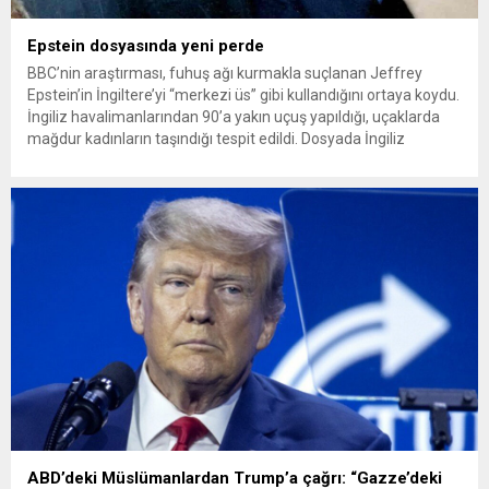
Epstein dosyasında yeni perde
BBC’nin araştırması, fuhuş ağı kurmakla suçlanan Jeffrey
Epstein’in İngiltere’yi “merkezi üs” gibi kullandığını ortaya koydu.
İngiliz havalimanlarından 90’a yakın uçuş yapıldığı, uçaklarda
mağdur kadınların taşındığı tespit edildi. Dosyada İngiliz
polisinin ihmali dikkat çekerken, “Epstein İsrail için çalışıyordu”
iddiası ve Trump’ın yazdığı öne sürülen mektup yeniden
gündeme geldi. Çocuk istismarı ve...
ABD’deki Müslümanlardan Trump’a çağrı: “Gazze’deki