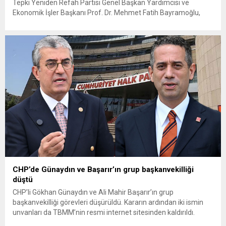
Tepki Yeniden Refah Partisi Genel Başkan Yardımcısı ve
Ekonomik İşler Başkanı Prof. Dr. Mehmet Fatih Bayramoğlu,
Toprak Mahsulleri Ofisi’nin (TMO) açıkladığı hububat alım
fiyatlarına ilişkin yazılı bir açıklama yaptı. Bayramoğlu, açıklanan
fiyatların çiftçinin artan maliyetlerini karşılamaktan uzak
olduğunu savunarak fiyatların yeniden değerlendirilmesi
çağrısında...
CHP’de Günaydın ve Başarır’ın grup başkanvekilliği
düştü
CHP’li Gökhan Günaydın ve Ali Mahir Başarır’ın grup
başkanvekilliği görevleri düşürüldü. Kararın ardından iki ismin
unvanları da TBMM’nin resmi internet sitesinden kaldırıldı.
Günaydın, ilk açıklamasında “Olmayan MYK’nın verdiği