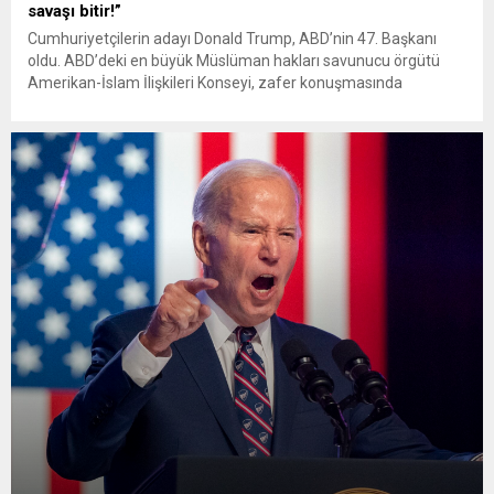
savaşı bitir!”
Cumhuriyetçilerin adayı Donald Trump, ABD’nin 47. Başkanı
oldu. ABD’deki en büyük Müslüman hakları savunucu örgütü
Amerikan-İslam İlişkileri Konseyi, zafer konuşmasında
savaşları bitireceğini söyleyen Trump’a, İsrail’in Gazze’deki
soykırımını sona erdirmesini ve yurt dışında barış arayışına
yönelik kampanya vaadini yerine getirmesi için çağrıda
bulunduğunu ve vaadini yerine getirmesi gerektiğini belirtti.
Amerika Birleşik...