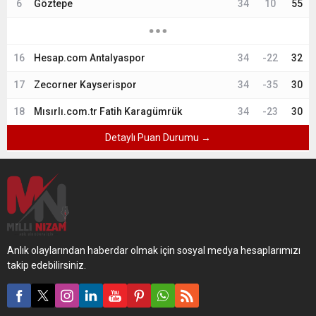
6
Göztepe
34
10
55
16
Hesap.com Antalyaspor
34
-22
32
17
Zecorner Kayserispor
34
-35
30
18
Mısırlı.com.tr Fatih Karagümrük
34
-23
30
Detaylı Puan Durumu →
Anlık olaylarından haberdar olmak için sosyal medya hesaplarımızı
takip edebilirsiniz.