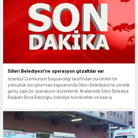
Silivri Belediyesi’ne operasyon gözaltılar var
İstanbul Cumhuriyet Başsavcılığı tarafından yürütülen bir
yolsuzluk soruşturması kapsamında Silivri Belediyesi’ne yönelik
geniş çaplı bir operasyon düzenlendi. Aralarında Silivri Belediye
Başkanı Bora Balcıoğlu, belediye bürokratları ve bazı iş
insanlarının da bulunduğu çok sayıda kişi hakkında gözaltı kararı
uygulandı. Emniyet güçlerinin belediye binasındaki teknik
inceleme ve arama çalışmaları devam ediyor. İstanbul’da...