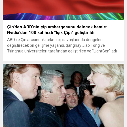
Çin’den ABD’nin çip ambargosunu delecek hamle:
Nvidia’dan 100 kat hızlı “Işık Çipi” geliştirildi
ABD ile Çin arasındaki teknoloji savaşlarında dengeleri
değiştirecek bir gelişme yaşandı. Şanghay Jiao Tong ve
Tsinghua üniversiteleri tarafından geliştirilen ve “LightGen” adı
verilen yeni nesil fotonik çipin, ABD’li teknoloji devi Nvidia’nın en
güçlü çiplerinden 100 kat daha hızlı ve enerji verimli olduğu
duyuruldu. Hong Kong merkezli South China Morning Post...