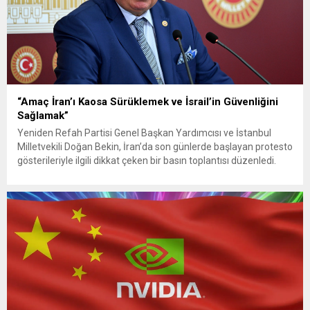
“Amaç İran’ı Kaosa Sürüklemek ve İsrail’in Güvenliğini
Sağlamak”
Yeniden Refah Partisi Genel Başkan Yardımcısı ve İstanbul
Milletvekili Doğan Bekin, İran’da son günlerde başlayan protesto
gösterileriyle ilgili dikkat çeken bir basın toplantısı düzenledi.
Bekin, olayların “Genişletilmiş Büyük Ortadoğu” projesi
kapsamında ABD ve İsrail tarafından kışkırtıldığını öne sürerek,
Milli Görüş Lideri merhum Necmettin Erbakan’ın “Suriye ve
Irak’tan sonra sıra İran...