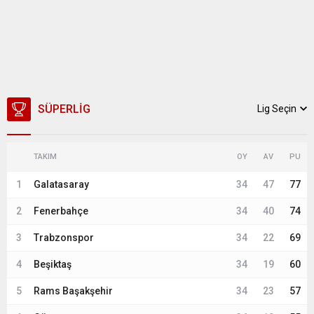
SÜPERLIG
Lig Seçin
TAKIM
OY
AV
PU
1
Galatasaray
34
47
77
2
Fenerbahçe
34
40
74
3
Trabzonspor
34
22
69
4
Beşiktaş
34
19
60
5
Rams Başakşehir
34
23
57