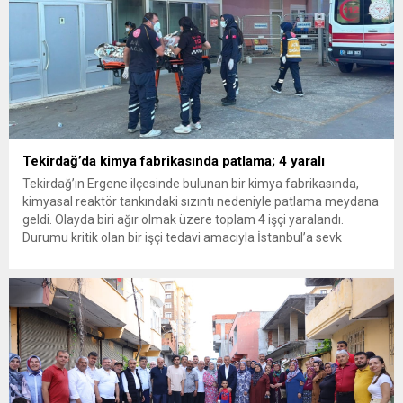
Tekirdağ’da kimya fabrikasında patlama; 4 yaralı
Tekirdağ’ın Ergene ilçesinde bulunan bir kimya fabrikasında,
kimyasal reaktör tankındaki sızıntı nedeniyle patlama meydana
geldi. Olayda biri ağır olmak üzere toplam 4 işçi yaralandı.
Durumu kritik olan bir işçi tedavi amacıyla İstanbul’a sevk
edilirken, bölgede AFAD ve KBRN ekipleri tarafından geniş çaplı
güvenlik ve sızıntı incelemesi başlatıldı. Tekirdağ’ın Ergene
ilçesine...