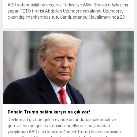
ABD vatandaşlığına geçerek Türkiye’ye Allen Brooks adıyla giriş
yapan FETÖ firarisi Abdullah Uzundere yakalandı. Uzundere,
çıkarıldığı mahkemece tutuklandı. İstanbul Havalimanı’nda 23
Haziran Pazar günü ABD’den gelen ABD pasaportlu Allen
Brooks isimli bir kişi pasaport işlemleri yapılırken şüpheli
hareketler sergiledi. Brooks’un tedirgin hallerini fark eden polis,
şüpheliyi parmak izi bölümüne götürdü....
Donald Trump hakim karşısına çıkıyor!
Devlete ait gizli belgeleri evinde bulundurup saklamak ve
görevlilerin belgeleri almasını engellemek suçlarından
yargılanan ABD eski başkanı Donald Trump hakim karşısına