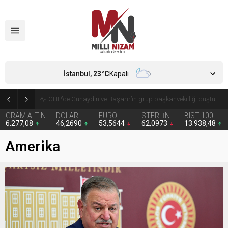
İstanbul,
23
°C
Kapalı
CHP’de Günaydın ve Başarır’ın grup başkanvekilliği düştü
GRAM ALTIN
DOLAR
EURO
STERLİN
BIST 100
6.277,08
46,2690
53,5644
62,0973
13.938,48
Amerika