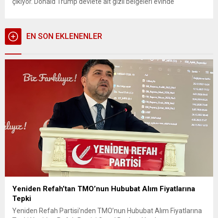
çıkıyor. Donald Trump devlete ait gizli belgeleri evinde
bulundurmaktan ve bu belgeleri yetkililere vermemek
suçundan hakim karşısına çıkacak. Geçen hafta duyurulan 49
sayfalık iddianameye göre Trump, Beyaz Saray’daki
EN SON EKLENENLER
görevinden...
Yeniden Refah’tan TMO’nun Hububat Alım Fiyatlarına
Tepki
Yeniden Refah Partisi’nden TMO’nun Hububat Alım Fiyatlarına