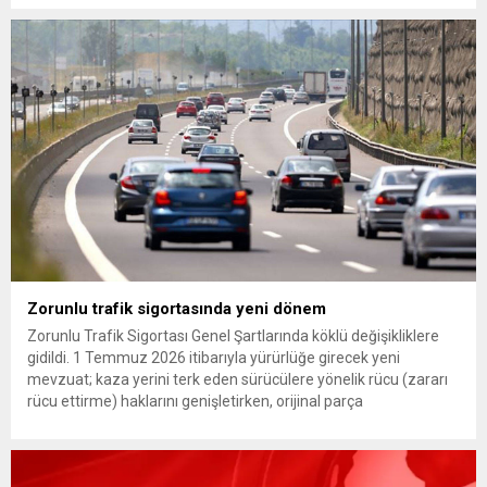
hukuksuz bir karardır” dedi. CHP’den tedbirli olarak kesin
çıkarma cezası uygulanmak üzere Yüksek Disiplin Kurulu’na
(YDK) sevk edilen ve partideki tüm görevlerinden...
Zorunlu trafik sigortasında yeni dönem
Zorunlu Trafik Sigortası Genel Şartlarında köklü değişikliklere
gidildi. 1 Temmuz 2026 itibarıyla yürürlüğe girecek yeni
mevzuat; kaza yerini terk eden sürücülere yönelik rücu (zararı
rücu ettirme) haklarını genişletirken, orijinal parça
kullanımındaki yaş sınırını kaldırıyor ve değer kaybı
ödemelerinde hak sahibinin başvuru şartını otomatik hale
getiriyor. Hazine Müsteşarlığına bağlı ilgili kurumlarca...