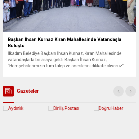
Başkan İhsan Kurnaz Kıran Mahallesinde Vatandaşla
Buluştu
İlkadım Belediye Başkanı İhsan Kurnaz, Kıran Mahallesinde
vatandaşlarla bir araya geldi. Başkan İhsan Kurnaz,
“Hemşehrilerimizin tüm talep ve önerilerini dikkate alıyoruz”
dedi. İlkadım Belediye Başkanı İhsan Kurnaz, mahalle ziyaretleri
kapsamında Kıran Mahallesini ziyaret etti. Mahalle sakinleriyle
sohbet eden, onların talep ve önerileri dinleyen Başkan İhsan
Kurnaz, gelen taleplerin çözümü için...
Gazeteler