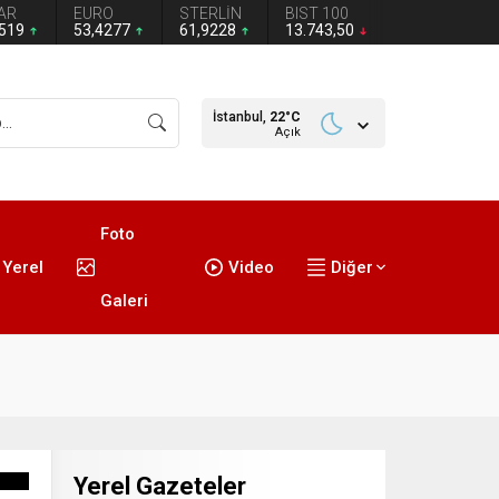
AR
EURO
STERLİN
BIST 100
1519
53,4277
61,9228
13.743,50
İstanbul,
22
°C
Açık
Foto
Yerel
Video
Diğer
Galeri
Yerel Gazeteler