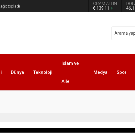
GRAM ALTIN
DOL
kağıt topladı
6.139,11
46,
İslam ve
i
Dünya
Teknoloji
Medya
Spor
Aile