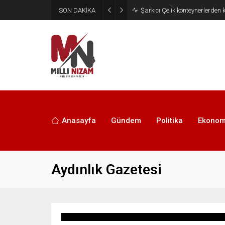
SON DAKİKA
Şarkıcı Çelik konteynerlerden 
Anasayfa
Gündem
Politika
Ekonom
Aydınlık Gazetesi