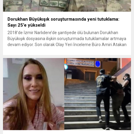
Dorukhan Büyükışık soruşturmasında yeni tutuklama:
Sayı 25’e yükseldi
2018’de İzmir Narlıdere’de şantiyede ölü bulunan Dorukhan
Büyükışık dosyasına ilişkin soruşturmada tutuklamalar artmaya
devam ediyor. Son olarak Olay Yeri İnceleme Büro Amiri Atakan
Kaçar’ın da tutuklanmasıyla dosyadaki tutuklu sayısı 25’e
yükseldi. İzmir’in Narlıdere ilçesinde 2018 yılında şantiyede ölü
bulunan Dorukhan Büyükışık’a ilişkin yeniden açılan
soruşturmada tutuklamalar genişliyor. Son olarak dönemin...