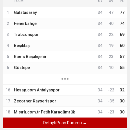
TAKIM
OY
AV
PU
1
Galatasaray
34
47
77
2
Fenerbahçe
34
40
74
3
Trabzonspor
34
22
69
4
Beşiktaş
34
19
60
5
Rams Başakşehir
34
23
57
6
Göztepe
34
10
55
16
Hesap.com Antalyaspor
34
-22
32
17
Zecorner Kayserispor
34
-35
30
18
Mısırlı.com.tr Fatih Karagümrük
34
-23
30
Detaylı Puan Durumu →