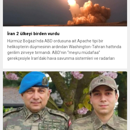
İran 2 ülkeyi birden vurdu
Hürmüz Boğazı’nda ABD ordusuna ait Apache tipi bir
helikopterin düşmesinin ardından Washington-Tahran hattında
gerilim zirveye tırmandı. ABD’nin “meşru müdafaa”
gerekçesiyle İran’daki hava savunma sistemleri ve radarları
vurmasına, İran Devrim Muhafızları Bahreyn ve Ürdün’deki
Amerikan askeri üslerini hedef alarak sert karşılık verdi. Tahran,
yeni bir ABD saldırısına anında yanıt verileceğini duyurdu....