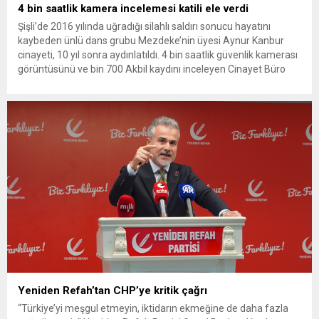
4 bin saatlik kamera incelemesi katili ele verdi
Şişli’de 2016 yılında uğradığı silahlı saldırı sonucu hayatını
kaybeden ünlü dans grubu Mezdeke’nin üyesi Aynur Kanbur
cinayeti, 10 yıl sonra aydınlatıldı. 4 bin saatlik güvenlik kamerası
görüntüsünü ve bin 700 Akbil kaydını inceleyen Cinayet Büro
ekipleri, cinayeti işlediğini itiraf eden maktulün akrabası Bülent
G. ile azmettirici olduğu öne sürülen 2...
Yeniden Refah’tan CHP’ye kritik çağrı
“Türkiye’yi meşgul etmeyin, iktidarın ekmeğine de daha fazla