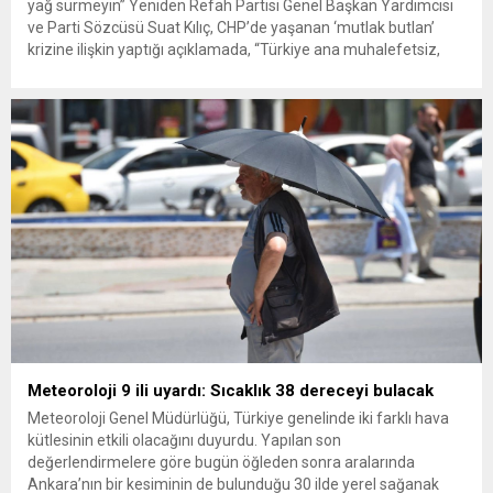
yağ sürmeyin” Yeniden Refah Partisi Genel Başkan Yardımcısı
ve Parti Sözcüsü Suat Kılıç, CHP’de yaşanan ‘mutlak butlan’
krizine ilişkin yaptığı açıklamada, “Türkiye ana muhalefetsiz,
ana muhalefet gündemsiz kalmamalıdır. Bir an önce anlaşın,
kurultay kararı alın, sorunun kaynağı değil, çözümün adresi
olun. Türkiye’yi...
Meteoroloji 9 ili uyardı: Sıcaklık 38 dereceyi bulacak
Meteoroloji Genel Müdürlüğü, Türkiye genelinde iki farklı hava
kütlesinin etkili olacağını duyurdu. Yapılan son
değerlendirmelere göre bugün öğleden sonra aralarında
Ankara’nın bir kesiminin de bulunduğu 30 ilde yerel sağanak