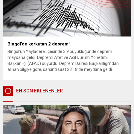
Bingöl’de korkutan 2 deprem!
Bingöl’ün Yayladere ilçesinde 3.9 büyüklüğünde deprem
meydana geldi. Depremi Afet ve Acil Durum Yönetimi
Başkanlığı (AFAD) duyurdu. Deprem Dairesi Başkanlığı’ndan
alınan bilgiye göre, sarsıntı saat 23.18’de meydana geldi.
Merkez üssü Bingöl’ün Yayladere ilçesi olan depremin yerin 7
kilometre derinliğinde meydana geldiği bildirildi. Depremin
birkaç dakika ardından 4 şiddetinde bir sarsıntı...
EN SON EKLENENLER