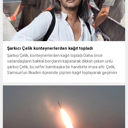
Şarkıcı Çelik konteynerlerden kağıt topladı
Şarkıcı Çelik, konteynerlerden kağıt topladı Daha önce
vatandaşların bakkal borçlarını kapatarak dikkat çeken ünlü
şarkıcı Çelik, bu sefer bambaşka bir harekete imza attı. Çelik,
Samsun’un İlkadım ilçesinde çöpten kağıt toplayarak geçimini
sağlayan Serpil Hanım’a destek oldu. Çelik, sokaklardaki
konteynerlerden kağıt topladı. Ünlü şarkıcı Çelik, Samsun’un
İlkadım ilçesinde çöpten kağıt toplayarak...