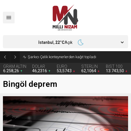
İstanbul,
22
°C
Açık
İran 2 ülkeyi birden vurdu
GRAM ALTIN
DOLAR
EURO
STERLİN
BIST 100
6.258,26
46,2316
53,5743
62,1064
13.743,50
Bingöl deprem