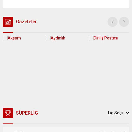
yağış geçişleri beklenirken; Ege ve Güneydoğu Anadolu
bölgelerindeki 9 ilde ise hava sıcaklıkları mevsim normallerinin
üzerine çıkarak yaz değerlerine ulaşacak. Ayrıca...
Gazeteler
SÜPERLIG
Lig Seçin