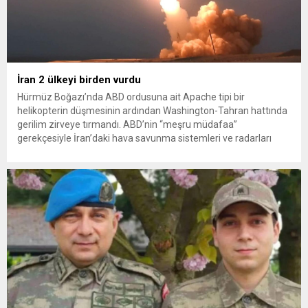
İran 2 ülkeyi birden vurdu
Hürmüz Boğazı’nda ABD ordusuna ait Apache tipi bir
helikopterin düşmesinin ardından Washington-Tahran hattında
gerilim zirveye tırmandı. ABD’nin “meşru müdafaa”
gerekçesiyle İran’daki hava savunma sistemleri ve radarları
vurmasına, İran Devrim Muhafızları Bahreyn ve Ürdün’deki
Amerikan askeri üslerini hedef alarak sert karşılık verdi. Tahran,
yeni bir ABD saldırısına anında yanıt verileceğini duyurdu....