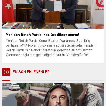
Yeniden Refah Partisi’nde üst düzey atama!
Yeniden Refah Partisi Genel Başkan Yardımcısı Suat Kılıç
partisinin MYK toplantısı sonrası yaptığı açıklamada, Yeniden
Refah Partisi’nin Genel Sekreterlik görevine Bülent Osman
Osmanağaoğlu’nun getirildiğini duyurdu. Yeniden Refah
Partisi’nin Genel Sekreterlik görevine parti MKYK üyesi Bülent
Osman Osmanağaoğlu getirildi. Yeniden Refah Partisi Genel
Merkezinden yapılan açıklamada, “MKYK Üyemiz Bülent
EN SON EKLENENLER
Osman Osmanağaoğlu,...