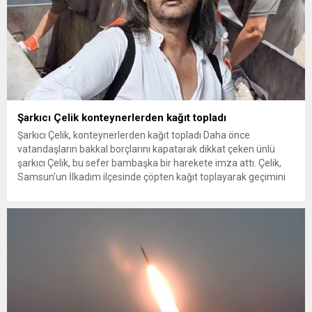
Şarkıcı Çelik konteynerlerden kağıt topladı
Şarkıcı Çelik, konteynerlerden kağıt topladı Daha önce
vatandaşların bakkal borçlarını kapatarak dikkat çeken ünlü
şarkıcı Çelik, bu sefer bambaşka bir harekete imza attı. Çelik,
Samsun’un İlkadım ilçesinde çöpten kağıt toplayarak geçimini
sağlayan Serpil Hanım’a destek oldu. Çelik, sokaklardaki
konteynerlerden kağıt topladı. Ünlü şarkıcı Çelik, Samsun’un
İlkadım ilçesinde çöpten kağıt toplayarak...