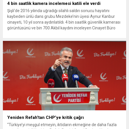
4 bin saatlik kamera incelemesi katili ele verdi
Şişli’de 2016 yılında uğradığı silahlı saldırı sonucu hayatını
kaybeden ünlü dans grubu Mezdeke’nin üyesi Aynur Kanbur
cinayeti, 10 yıl sonra aydınlatıldı. 4 bin saatlik güvenlik kamerası
görüntüsünü ve bin 700 Akbil kaydını inceleyen Cinayet Büro
ekipleri, cinayeti işlediğini itiraf eden maktulün akrabası Bülent
G. ile azmettirici olduğu öne sürülen 2...
Yeniden Refah’tan CHP’ye kritik çağrı
“Türkiye’yi meşgul etmeyin, iktidarın ekmeğine de daha fazla