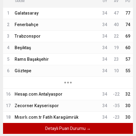
TAKIM
OY
AV
PU
1
Galatasaray
34
47
77
2
Fenerbahçe
34
40
74
3
Trabzonspor
34
22
69
4
Beşiktaş
34
19
60
5
Rams Başakşehir
34
23
57
6
Göztepe
34
10
55
16
Hesap.com Antalyaspor
34
-22
32
17
Zecorner Kayserispor
34
-35
30
18
Mısırlı.com.tr Fatih Karagümrük
34
-23
30
Detaylı Puan Durumu →