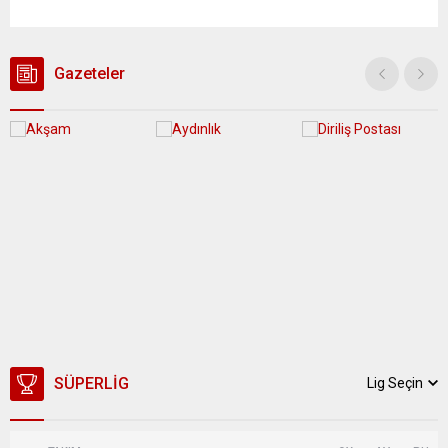
yağış geçişleri beklenirken; Ege ve Güneydoğu Anadolu
bölgelerindeki 9 ilde ise hava sıcaklıkları mevsim normallerinin
üzerine çıkarak yaz değerlerine ulaşacak. Ayrıca...
Gazeteler
SÜPERLIG
Lig Seçin