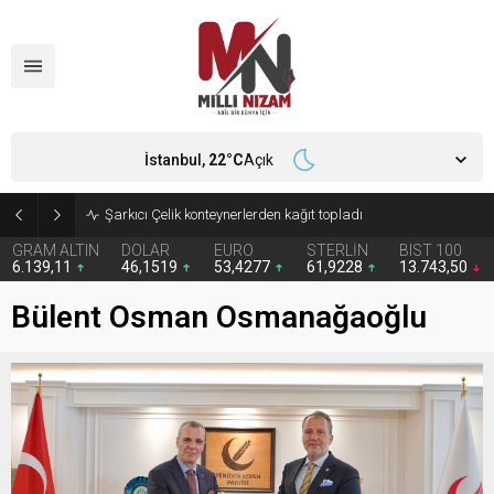
İstanbul,
22
°C
Açık
İran 2 ülkeyi birden vurdu
GRAM ALTIN
DOLAR
EURO
STERLİN
BIST 100
6.139,11
46,1519
53,4277
61,9228
13.743,50
Bülent Osman Osmanağaoğlu