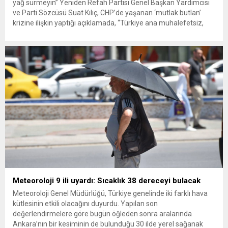
yağ sürmeyin” Yeniden Refah Partisi Genel Başkan Yardımcısı
ve Parti Sözcüsü Suat Kılıç, CHP’de yaşanan ‘mutlak butlan’
krizine ilişkin yaptığı açıklamada, “Türkiye ana muhalefetsiz,
ana muhalefet gündemsiz kalmamalıdır. Bir an önce anlaşın,
kurultay kararı alın, sorunun kaynağı değil, çözümün adresi
olun. Türkiye’yi...
Meteoroloji 9 ili uyardı: Sıcaklık 38 dereceyi bulacak
Meteoroloji Genel Müdürlüğü, Türkiye genelinde iki farklı hava
kütlesinin etkili olacağını duyurdu. Yapılan son
değerlendirmelere göre bugün öğleden sonra aralarında
Ankara’nın bir kesiminin de bulunduğu 30 ilde yerel sağanak