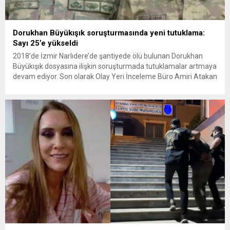
Dorukhan Büyükışık soruşturmasında yeni tutuklama:
Sayı 25’e yükseldi
2018’de İzmir Narlıdere’de şantiyede ölü bulunan Dorukhan
Büyükışık dosyasına ilişkin soruşturmada tutuklamalar artmaya
devam ediyor. Son olarak Olay Yeri İnceleme Büro Amiri Atakan
Kaçar’ın da tutuklanmasıyla dosyadaki tutuklu sayısı 25’e
yükseldi. İzmir’in Narlıdere ilçesinde 2018 yılında şantiyede ölü
bulunan Dorukhan Büyükışık’a ilişkin yeniden açılan
soruşturmada tutuklamalar genişliyor. Son olarak dönemin...