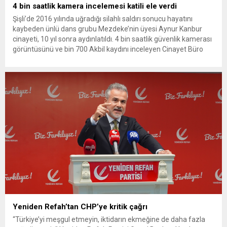
4 bin saatlik kamera incelemesi katili ele verdi
Şişli’de 2016 yılında uğradığı silahlı saldırı sonucu hayatını
kaybeden ünlü dans grubu Mezdeke’nin üyesi Aynur Kanbur
cinayeti, 10 yıl sonra aydınlatıldı. 4 bin saatlik güvenlik kamerası
görüntüsünü ve bin 700 Akbil kaydını inceleyen Cinayet Büro
ekipleri, cinayeti işlediğini itiraf eden maktulün akrabası Bülent
G. ile azmettirici olduğu öne sürülen 2...
Yeniden Refah’tan CHP’ye kritik çağrı
“Türkiye’yi meşgul etmeyin, iktidarın ekmeğine de daha fazla