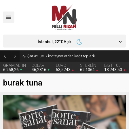
İstanbul,
22
°C
Açık
İran 2 ülkeyi birden vurdu
GRAM ALTIN
DOLAR
EURO
STERLİN
BIST 100
6.258,26
46,2316
53,5743
62,1064
13.743,50
burak tuna