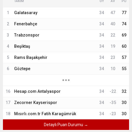
TAKIM
OY
AV
PU
1
Galatasaray
34
47
77
2
Fenerbahçe
34
40
74
3
Trabzonspor
34
22
69
4
Beşiktaş
34
19
60
5
Rams Başakşehir
34
23
57
6
Göztepe
34
10
55
16
Hesap.com Antalyaspor
34
-22
32
17
Zecorner Kayserispor
34
-35
30
18
Mısırlı.com.tr Fatih Karagümrük
34
-23
30
Detaylı Puan Durumu →