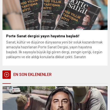
Porte Sanat dergisi yayın hayatına başladı!
Sanat, kültür ve düşünce dünyasına yeni bir soluk kazandırmak
amacıyla hazırlanan Porte Sanat Dergisi, yayın hayatına
başladı. İlk sayısıyla büyük ilgi gören dergi, zengin içeriği, özgün
yaklaşımı ve ele aldığı konularla dikkat çekti. Sanatın
derinliklerine inen, entelektüel tartışmalara yer veren ve güncel
meselelere farklı bakış açıları getiren Porte, kısa sürede...
EN SON EKLENENLER