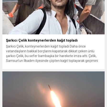
Şarkıcı Çelik konteynerlerden kağıt topladı
Şarkıcı Çelik, konteynerlerden kağıt topladı Daha önce
vatandaşların bakkal borçlarını kapatarak dikkat çeken ünlü
şarkıcı Çelik, bu sefer bambaşka bir harekete imza attı. Çelik,
Samsun’un İlkadım ilçesinde çöpten kağıt toplayarak geçimini
sağlayan Serpil Hanım’a destek oldu. Çelik, sokaklardaki
konteynerlerden kağıt topladı. Ünlü şarkıcı Çelik, Samsun’un
İlkadım ilçesinde çöpten kağıt toplayarak...