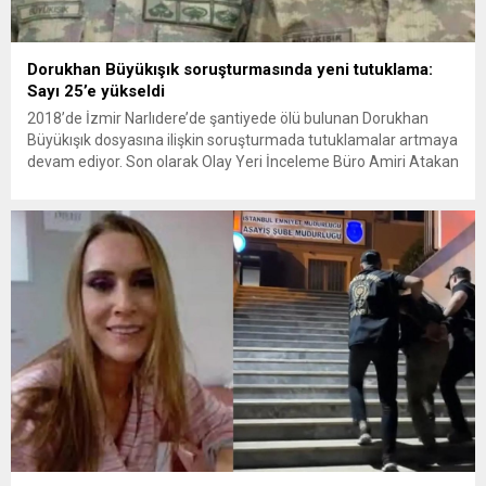
Dorukhan Büyükışık soruşturmasında yeni tutuklama:
Sayı 25’e yükseldi
2018’de İzmir Narlıdere’de şantiyede ölü bulunan Dorukhan
Büyükışık dosyasına ilişkin soruşturmada tutuklamalar artmaya
devam ediyor. Son olarak Olay Yeri İnceleme Büro Amiri Atakan
Kaçar’ın da tutuklanmasıyla dosyadaki tutuklu sayısı 25’e
yükseldi. İzmir’in Narlıdere ilçesinde 2018 yılında şantiyede ölü
bulunan Dorukhan Büyükışık’a ilişkin yeniden açılan
soruşturmada tutuklamalar genişliyor. Son olarak dönemin...