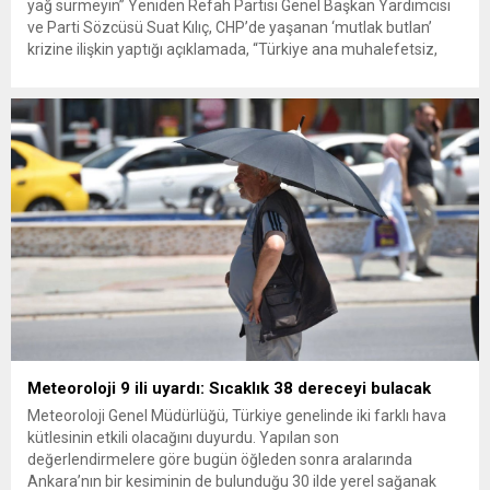
yağ sürmeyin” Yeniden Refah Partisi Genel Başkan Yardımcısı
ve Parti Sözcüsü Suat Kılıç, CHP’de yaşanan ‘mutlak butlan’
krizine ilişkin yaptığı açıklamada, “Türkiye ana muhalefetsiz,
ana muhalefet gündemsiz kalmamalıdır. Bir an önce anlaşın,
kurultay kararı alın, sorunun kaynağı değil, çözümün adresi
olun. Türkiye’yi...
Meteoroloji 9 ili uyardı: Sıcaklık 38 dereceyi bulacak
Meteoroloji Genel Müdürlüğü, Türkiye genelinde iki farklı hava
kütlesinin etkili olacağını duyurdu. Yapılan son
değerlendirmelere göre bugün öğleden sonra aralarında
Ankara’nın bir kesiminin de bulunduğu 30 ilde yerel sağanak