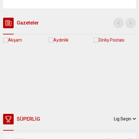
yağış geçişleri beklenirken; Ege ve Güneydoğu Anadolu
bölgelerindeki 9 ilde ise hava sıcaklıkları mevsim normallerinin
üzerine çıkarak yaz değerlerine ulaşacak. Ayrıca...
Gazeteler
SÜPERLIG
Lig Seçin