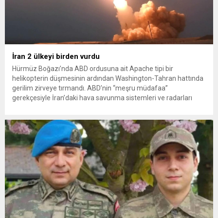
İran 2 ülkeyi birden vurdu
Hürmüz Boğazı’nda ABD ordusuna ait Apache tipi bir
helikopterin düşmesinin ardından Washington-Tahran hattında
gerilim zirveye tırmandı. ABD’nin “meşru müdafaa”
gerekçesiyle İran’daki hava savunma sistemleri ve radarları
vurmasına, İran Devrim Muhafızları Bahreyn ve Ürdün’deki
Amerikan askeri üslerini hedef alarak sert karşılık verdi. Tahran,
yeni bir ABD saldırısına anında yanıt verileceğini duyurdu....