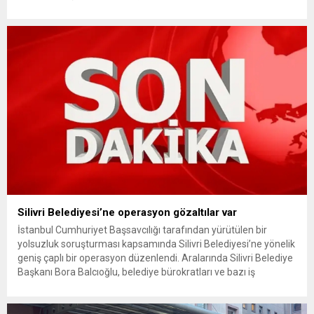
kullanımındaki yaş sınırını kaldırıyor ve değer kaybı
ödemelerinde hak sahibinin başvuru şartını otomatik hale
getiriyor. Hazine Müsteşarlığına bağlı ilgili kurumlarca...
Silivri Belediyesi’ne operasyon gözaltılar var
İstanbul Cumhuriyet Başsavcılığı tarafından yürütülen bir
yolsuzluk soruşturması kapsamında Silivri Belediyesi’ne yönelik
geniş çaplı bir operasyon düzenlendi. Aralarında Silivri Belediye
Başkanı Bora Balcıoğlu, belediye bürokratları ve bazı iş
insanlarının da bulunduğu çok sayıda kişi hakkında gözaltı kararı
uygulandı. Emniyet güçlerinin belediye binasındaki teknik