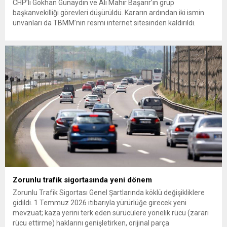
CHP’li Gökhan Günaydın ve Ali Mahir Başarır’ın grup
başkanvekilliği görevleri düşürüldü. Kararın ardından iki ismin
unvanları da TBMM’nin resmi internet sitesinden kaldırıldı.
Günaydın, ilk açıklamasında “Olmayan MYK’nın verdiği
hukuksuz bir karardır” dedi. CHP’den tedbirli olarak kesin
çıkarma cezası uygulanmak üzere Yüksek Disiplin Kurulu’na
(YDK) sevk edilen ve partideki tüm görevlerinden...
Zorunlu trafik sigortasında yeni dönem
Zorunlu Trafik Sigortası Genel Şartlarında köklü değişikliklere
gidildi. 1 Temmuz 2026 itibarıyla yürürlüğe girecek yeni
mevzuat; kaza yerini terk eden sürücülere yönelik rücu (zararı
rücu ettirme) haklarını genişletirken, orijinal parça