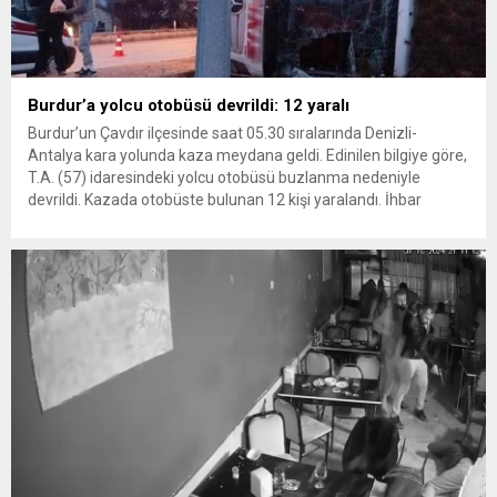
Burdur’a yolcu otobüsü devrildi: 12 yaralı
Burdur’un Çavdır ilçesinde saat 05.30 sıralarında Denizli-
Antalya kara yolunda kaza meydana geldi. Edinilen bilgiye göre,
T.A. (57) idaresindeki yolcu otobüsü buzlanma nedeniyle
devrildi. Kazada otobüste bulunan 12 kişi yaralandı. İhbar
üzerine bölgeye çok sayıda sağlık, polis, jandarma ve itfaiye
ekibi sevk edildi. Yaralılar, sağlık ekipleri tarafından yapılan ilk
müdahalenin ardından...