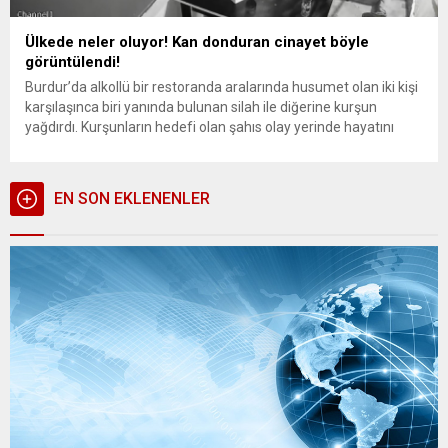
Ülkede neler oluyor! Kan donduran cinayet böyle
görüntülendi!
Burdur’da alkollü bir restoranda aralarında husumet olan iki kişi
karşılaşınca biri yanında bulunan silah ile diğerine kurşun
yağdırdı. Kurşunların hedefi olan şahıs olay yerinde hayatını
kaybetti. Olay, dün akşam saat 21.10 sıralarında Burdur merkez
Sinan Mahallesi Hatip Hoca Caddesi üzerinde bulunan alkollü
bir mekanda meydana geldi. İddialara göre daha önceden...
EN SON EKLENENLER