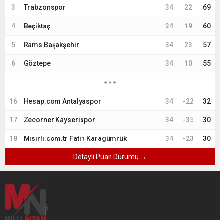
3
Trabzonspor
34
22
69
4
Beşiktaş
34
19
60
5
Rams Başakşehir
34
23
57
6
Göztepe
34
10
55
16
Hesap.com Antalyaspor
34
-22
32
17
Zecorner Kayserispor
34
-35
30
18
Mısırlı.com.tr Fatih Karagümrük
34
-23
30
Detaylı Puan Durumu →