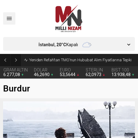
İstanbul,
20
°C
Kapalı
CHP’de Günaydın ve Başarır’ın grup başkanvekilliği düştü
GRAM ALTIN
DOLAR
EURO
STERLİN
BIST 100
6.277,08
46,2690
53,5644
62,0973
13.938,48
Burdur