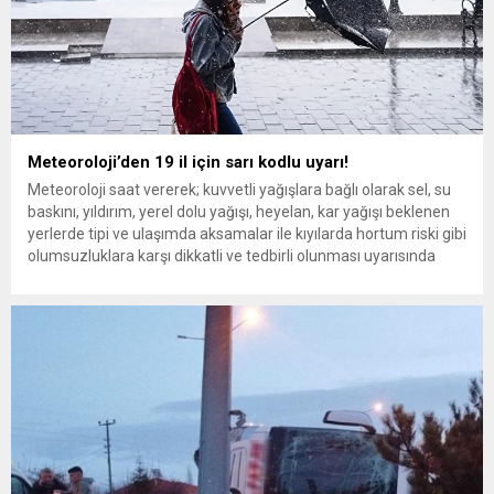
Meteoroloji’den 19 il için sarı kodlu uyarı!
Meteoroloji saat vererek; kuvvetli yağışlara bağlı olarak sel, su
baskını, yıldırım, yerel dolu yağışı, heyelan, kar yağışı beklenen
yerlerde tipi ve ulaşımda aksamalar ile kıyılarda hortum riski gibi
olumsuzluklara karşı dikkatli ve tedbirli olunması uyarısında
bulundu. Öte yandan Edirne’de beklenen kar yağışı başladı.
METEOROLOJİK GÖRÜNÜM Meteoroloji Genel Müdürlüğü
olarak yapılan...