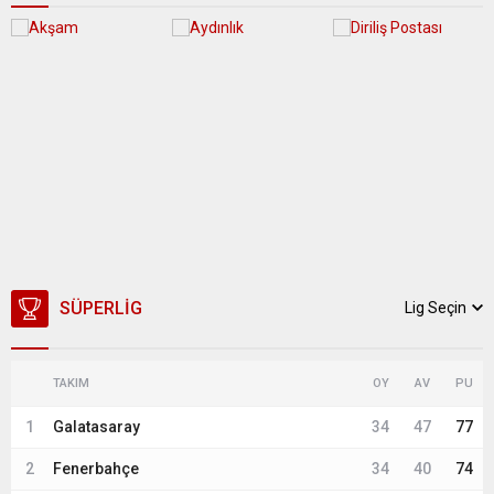
SÜPERLIG
Lig Seçin
TAKIM
OY
AV
PU
1
Galatasaray
34
47
77
2
Fenerbahçe
34
40
74