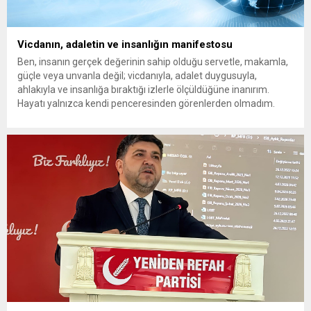
Vicdanın, adaletin ve insanlığın manifestosu
Ben, insanın gerçek değerinin sahip olduğu servetle, makamla,
güçle veya unvanla değil; vicdanıyla, adalet duygusuyla,
ahlakıyla ve insanlığa bıraktığı izlerle ölçüldüğüne inanırım.
Hayatı yalnızca kendi penceresinden görenlerden olmadım.
Çünkü biliyorum ki dünyanın herhangi bir köşesinde yaşanan
acı, insanlığın ortak vicdanında açılmış bir yaradır. Bir çocuğun
gözyaşı da, bir annenin umudu...