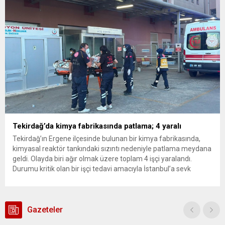
inceleme ve arama çalışmaları devam ediyor. İstanbul’da...
Tekirdağ’da kimya fabrikasında patlama; 4 yaralı
Tekirdağ’ın Ergene ilçesinde bulunan bir kimya fabrikasında,
kimyasal reaktör tankındaki sızıntı nedeniyle patlama meydana
geldi. Olayda biri ağır olmak üzere toplam 4 işçi yaralandı.
Durumu kritik olan bir işçi tedavi amacıyla İstanbul’a sevk
edilirken, bölgede AFAD ve KBRN ekipleri tarafından geniş çaplı
güvenlik ve sızıntı incelemesi başlatıldı. Tekirdağ’ın Ergene
ilçesine...
Gazeteler