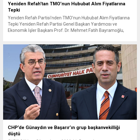
Yeniden Refah’tan TMO’nun Hububat Alım Fiyatlarına
Tepki
Yeniden Refah Partisi’nden TMO’nun Hububat Alım Fiyatlarına
Tepki Yeniden Refah Partisi Genel Başkan Yardımcısı ve
Ekonomik İşler Başkanı Prof. Dr. Mehmet Fatih Bayramoğlu,
Toprak Mahsulleri Ofisi’nin (TMO) açıkladığı hububat alım
fiyatlarına ilişkin yazılı bir açıklama yaptı. Bayramoğlu, açıklanan
fiyatların çiftçinin artan maliyetlerini karşılamaktan uzak
olduğunu savunarak fiyatların yeniden değerlendirilmesi
çağrısında...
CHP’de Günaydın ve Başarır’ın grup başkanvekilliği
düştü