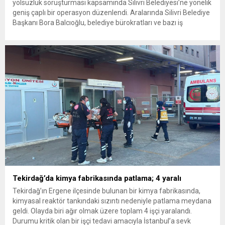
yolsuzluk soruşturması kapsamında Silivri Belediyesi’ne yönelik
geniş çaplı bir operasyon düzenlendi. Aralarında Silivri Belediye
Başkanı Bora Balcıoğlu, belediye bürokratları ve bazı iş
insanlarının da bulunduğu çok sayıda kişi hakkında gözaltı kararı
uygulandı. Emniyet güçlerinin belediye binasındaki teknik
inceleme ve arama çalışmaları devam ediyor. İstanbul’da...
Tekirdağ’da kimya fabrikasında patlama; 4 yaralı
Tekirdağ’ın Ergene ilçesinde bulunan bir kimya fabrikasında,
kimyasal reaktör tankındaki sızıntı nedeniyle patlama meydana
geldi. Olayda biri ağır olmak üzere toplam 4 işçi yaralandı.
Durumu kritik olan bir işçi tedavi amacıyla İstanbul’a sevk