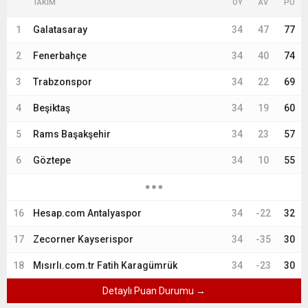
TAKIM
OY
AV
PU
1
Galatasaray
34
47
77
2
Fenerbahçe
34
40
74
3
Trabzonspor
34
22
69
4
Beşiktaş
34
19
60
5
Rams Başakşehir
34
23
57
6
Göztepe
34
10
55
16
Hesap.com Antalyaspor
34
-22
32
17
Zecorner Kayserispor
34
-35
30
18
Mısırlı.com.tr Fatih Karagümrük
34
-23
30
Detaylı Puan Durumu →