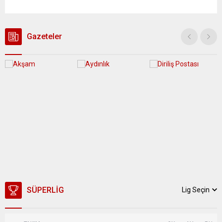
edilirken, bölgede AFAD ve KBRN ekipleri tarafından geniş çaplı
güvenlik ve sızıntı incelemesi başlatıldı. Tekirdağ’ın Ergene
ilçesine...
Gazeteler
SÜPERLIG
Lig Seçin