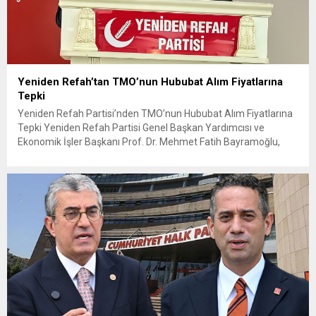
Yeniden Refah’tan TMO’nun Hububat Alım Fiyatlarına
Tepki
Yeniden Refah Partisi’nden TMO’nun Hububat Alım Fiyatlarına
Tepki Yeniden Refah Partisi Genel Başkan Yardımcısı ve
Ekonomik İşler Başkanı Prof. Dr. Mehmet Fatih Bayramoğlu,
Toprak Mahsulleri Ofisi’nin (TMO) açıkladığı hububat alım
fiyatlarına ilişkin yazılı bir açıklama yaptı. Bayramoğlu, açıklanan
fiyatların çiftçinin artan maliyetlerini karşılamaktan uzak
olduğunu savunarak fiyatların yeniden değerlendirilmesi
çağrısında...