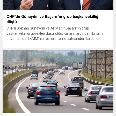
CHP’de Günaydın ve Başarır’ın grup başkanvekilliği
düştü
CHP’li Gökhan Günaydın ve Ali Mahir Başarır’ın grup
başkanvekilliği görevleri düşürüldü. Kararın ardından iki ismin
unvanları da TBMM’nin resmi internet sitesinden kaldırıldı.
Günaydın, ilk açıklamasında “Olmayan MYK’nın verdiği
hukuksuz bir karardır” dedi. CHP’den tedbirli olarak kesin
çıkarma cezası uygulanmak üzere Yüksek Disiplin Kurulu’na
(YDK) sevk edilen ve partideki tüm görevlerinden...