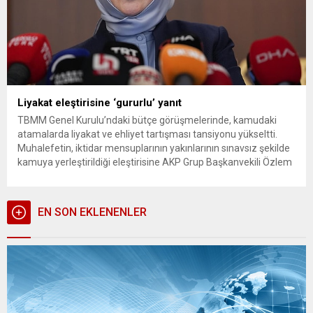
Liyakat eleştirisine ‘gururlu’ yanıt
TBMM Genel Kurulu’ndaki bütçe görüşmelerinde, kamudaki
atamalarda liyakat ve ehliyet tartışması tansiyonu yükseltti.
Muhalefetin, iktidar mensuplarının yakınlarının sınavsız şekilde
kamuya yerleştirildiği eleştirisine AKP Grup Başkanvekili Özlem
Zengin’den gelen “Yaptığımız işten gurur duyuyoruz” yanıtı,
Meclis tutanaklarına yansıdı. TBMM Genel Kurulu’nda devam
eden bütçe görüşmeleri, iktidar ve muhalefet arasında “torpil”
EN SON EKLENENLER
ve “kadrolaşma”...