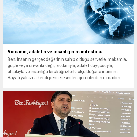
Vicdanın, adaletin ve insanlığın manifestosu
Ben, insanın gerçek değerinin sahip olduğu servetle, makamla,
güçle veya unvanla değil; vicdanıyla, adalet duygusuyla,
ahlakıyla ve insanlığa bıraktığı izlerle ölçüldüğüne inanırım.
Hayatı yalnızca kendi penceresinden görenlerden olmadım.
Çünkü biliyorum ki dünyanın herhangi bir köşesinde yaşanan
acı, insanlığın ortak vicdanında açılmış bir yaradır. Bir çocuğun
gözyaşı da, bir annenin umudu...