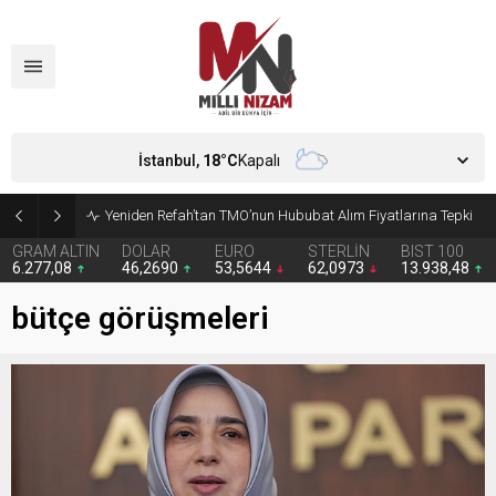
İstanbul,
18
°C
Kapalı
CHP’de Günaydın ve Başarır’ın grup başkanvekilliği düştü
GRAM ALTIN
DOLAR
EURO
STERLİN
BIST 100
6.277,08
46,2690
53,5644
62,0973
13.938,48
bütçe görüşmeleri