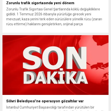
Zorunlu trafik sigortasında yeni dönem
Zorunlu Trafik Sigortası Genel Şartlarında köklü değişikliklere
gidildi. 1 Temmuz 2026 itibarıyla yürürlüğe girecek yeni
mevzuat; kaza yerini terk eden sürücülere yönelik rücu (zararı
rücu ettirme) haklarını genişletirken, orijinal parça
kullanımındaki yaş sınırını kaldırıyor ve değer kaybı
ödemelerinde hak sahibinin başvuru şartını otomatik hale
getiriyor. Hazine Müsteşarlığına bağlı ilgili kurumlarca...
Silivri Belediyesi’ne operasyon gözaltılar var
İstanbul Cumhuriyet Başsavcılığı tarafından yürütülen bir