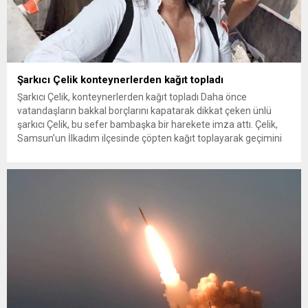
Şarkıcı Çelik konteynerlerden kağıt topladı
Şarkıcı Çelik, konteynerlerden kağıt topladı Daha önce
vatandaşların bakkal borçlarını kapatarak dikkat çeken ünlü
şarkıcı Çelik, bu sefer bambaşka bir harekete imza attı. Çelik,
Samsun’un İlkadım ilçesinde çöpten kağıt toplayarak geçimini
sağlayan Serpil Hanım’a destek oldu. Çelik, sokaklardaki
konteynerlerden kağıt topladı. Ünlü şarkıcı Çelik, Samsun’un
İlkadım ilçesinde çöpten kağıt toplayarak...