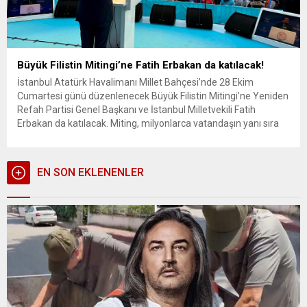
Büyük Filistin Mitingi’ne Fatih Erbakan da katılacak!
İstanbul Atatürk Havalimanı Millet Bahçesi’nde 28 Ekim
Cumartesi günü düzenlenecek Büyük Filistin Mitingi’ne Yeniden
Refah Partisi Genel Başkanı ve İstanbul Milletvekili Fatih
Erbakan da katılacak. Miting, milyonlarca vatandaşın yanı sıra
özel konukları da ağırlayacak. Pek çok farklı ülkeden devlet
adamları, hükümet temsilcileri ve siyasi parti liderlerinin
katılmasının beklendiği mitingde dünyaca...
EN SON EKLENENLER