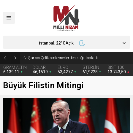
İstanbul,
22
°C
Açık
İran 2 ülkeyi birden vurdu
GRAM ALTIN
DOLAR
EURO
STERLİN
BIST 100
6.139,11
46,1519
53,4277
61,9228
13.743,50
Büyük Filistin Mitingi