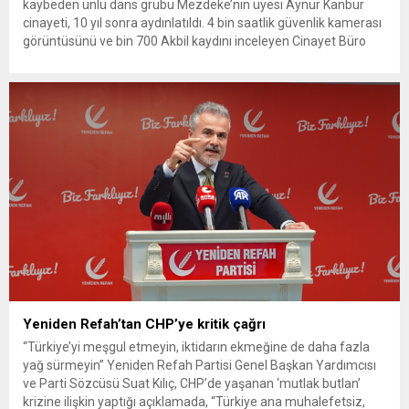
kaybeden ünlü dans grubu Mezdeke’nin üyesi Aynur Kanbur
cinayeti, 10 yıl sonra aydınlatıldı. 4 bin saatlik güvenlik kamerası
görüntüsünü ve bin 700 Akbil kaydını inceleyen Cinayet Büro
ekipleri, cinayeti işlediğini itiraf eden maktulün akrabası Bülent
G. ile azmettirici olduğu öne sürülen 2...
Yeniden Refah’tan CHP’ye kritik çağrı
“Türkiye’yi meşgul etmeyin, iktidarın ekmeğine de daha fazla
yağ sürmeyin” Yeniden Refah Partisi Genel Başkan Yardımcısı
ve Parti Sözcüsü Suat Kılıç, CHP’de yaşanan ‘mutlak butlan’
krizine ilişkin yaptığı açıklamada, “Türkiye ana muhalefetsiz,