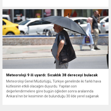
ana muhalefet gündemsiz kalmamalıdır. Bir an önce anlaşın,
kurultay kararı alın, sorunun kaynağı değil, çözümün adresi
olun. Türkiye’yi...
Meteoroloji 9 ili uyardı: Sıcaklık 38 dereceyi bulacak
Meteoroloji Genel Müdürlüğü, Türkiye genelinde iki farklı hava
kütlesinin etkili olacağını duyurdu. Yapılan son
değerlendirmelere göre bugün öğleden sonra aralarında
Ankara’nın bir kesiminin de bulunduğu 30 ilde yerel sağanak
yağış geçişleri beklenirken; Ege ve Güneydoğu Anadolu
bölgelerindeki 9 ilde ise hava sıcaklıkları mevsim normallerinin