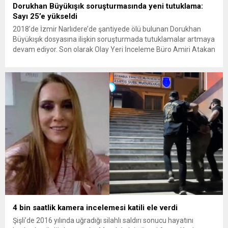
Dorukhan Büyükışık soruşturmasında yeni tutuklama:
Sayı 25’e yükseldi
2018’de İzmir Narlıdere’de şantiyede ölü bulunan Dorukhan
Büyükışık dosyasına ilişkin soruşturmada tutuklamalar artmaya
devam ediyor. Son olarak Olay Yeri İnceleme Büro Amiri Atakan
Kaçar’ın da tutuklanmasıyla dosyadaki tutuklu sayısı 25’e
yükseldi. İzmir’in Narlıdere ilçesinde 2018 yılında şantiyede ölü
bulunan Dorukhan Büyükışık’a ilişkin yeniden açılan
soruşturmada tutuklamalar genişliyor. Son olarak dönemin...
4 bin saatlik kamera incelemesi katili ele verdi
Şişli’de 2016 yılında uğradığı silahlı saldırı sonucu hayatını