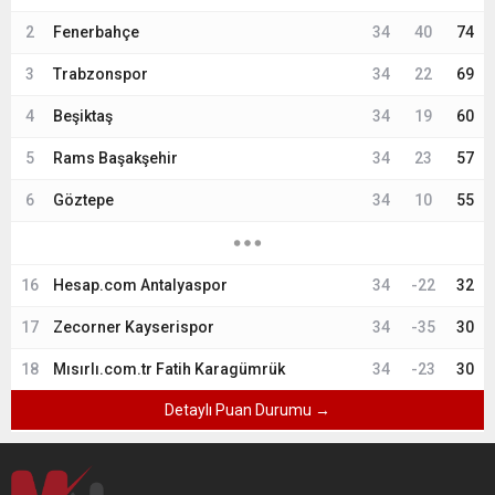
2
Fenerbahçe
34
40
74
3
Trabzonspor
34
22
69
4
Beşiktaş
34
19
60
5
Rams Başakşehir
34
23
57
6
Göztepe
34
10
55
16
Hesap.com Antalyaspor
34
-22
32
17
Zecorner Kayserispor
34
-35
30
18
Mısırlı.com.tr Fatih Karagümrük
34
-23
30
Detaylı Puan Durumu →