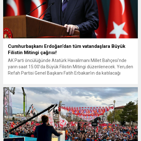
Cumhurbaşkanı Erdoğan’dan tüm vatandaşlara Büyük
Filistin Mitingi çağrısı!
AK Parti öncülüğünde Atatürk Havalimanı Millet Bahçesi’nde
yarın saat 15:00’da Büyük Filistin Mitingi düzenlenecek. Yen,den
Refah Partisi Genel Başkanı Fatih Erbakan’ın da katılacağı
mitingde Cumhurbaşkanı Erdoğan katılımcılara hitap edecek.
Erdoğan’dan tüm vatandaşlara çağrı! Sosyal medya
hesabından paylaşımda bulunan Cumhurbaşkanı Recep Tayyip
Erdoğan, “Yarın milletimizin her bir ferdini, İstanbul Atatürk
Havalimanı’nda...