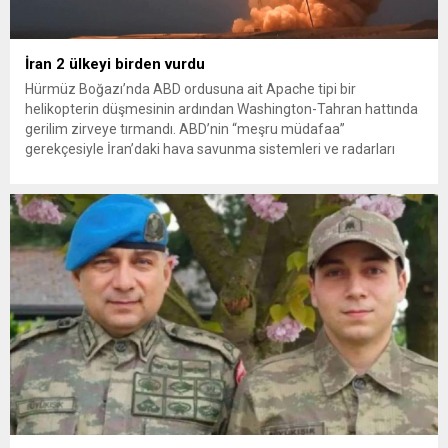
İran 2 ülkeyi birden vurdu
Hürmüz Boğazı’nda ABD ordusuna ait Apache tipi bir
helikopterin düşmesinin ardından Washington-Tahran hattında
gerilim zirveye tırmandı. ABD’nin “meşru müdafaa”
gerekçesiyle İran’daki hava savunma sistemleri ve radarları
vurmasına, İran Devrim Muhafızları Bahreyn ve Ürdün’deki
Amerikan askeri üslerini hedef alarak sert karşılık verdi. Tahran,
yeni bir ABD saldırısına anında yanıt verileceğini duyurdu....