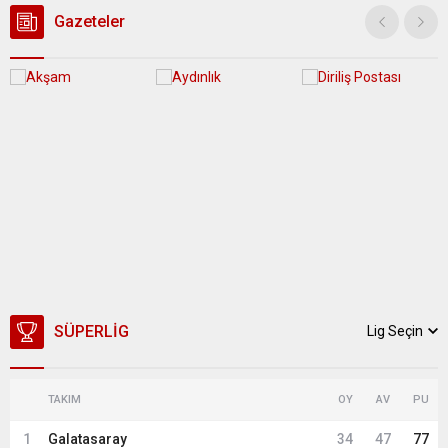
üzerine çıkarak yaz değerlerine ulaşacak. Ayrıca...
Gazeteler
SÜPERLIG
Lig Seçin
TAKIM
OY
AV
PU
1
Galatasaray
34
47
77