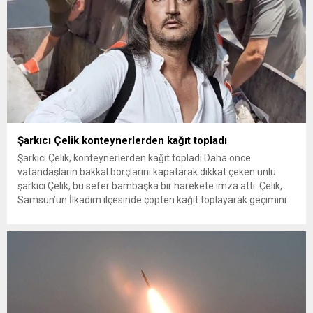
Şarkıcı Çelik konteynerlerden kağıt topladı
Şarkıcı Çelik, konteynerlerden kağıt topladı Daha önce
vatandaşların bakkal borçlarını kapatarak dikkat çeken ünlü
şarkıcı Çelik, bu sefer bambaşka bir harekete imza attı. Çelik,
Samsun’un İlkadım ilçesinde çöpten kağıt toplayarak geçimini
sağlayan Serpil Hanım’a destek oldu. Çelik, sokaklardaki
konteynerlerden kağıt topladı. Ünlü şarkıcı Çelik, Samsun’un
İlkadım ilçesinde çöpten kağıt toplayarak...