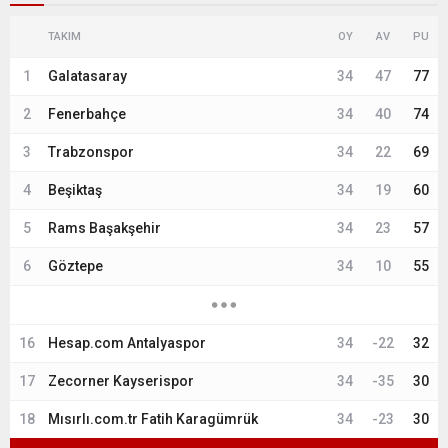
TAKIM
OY
AV
PU
1
Galatasaray
34
47
77
2
Fenerbahçe
34
40
74
3
Trabzonspor
34
22
69
4
Beşiktaş
34
19
60
5
Rams Başakşehir
34
23
57
6
Göztepe
34
10
55
16
Hesap.com Antalyaspor
34
-22
32
17
Zecorner Kayserispor
34
-35
30
18
Mısırlı.com.tr Fatih Karagümrük
34
-23
30