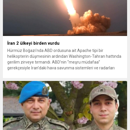
İran 2 ülkeyi birden vurdu
Hürmüz Boğazı’nda ABD ordusuna ait Apache tipi bir
helikopterin düşmesinin ardından Washington-Tahran hattında
gerilim zirveye tırmandı. ABD’nin “meşru müdafaa”
gerekçesiyle İran’daki hava savunma sistemleri ve radarları
vurmasına, İran Devrim Muhafızları Bahreyn ve Ürdün’deki
Amerikan askeri üslerini hedef alarak sert karşılık verdi. Tahran,
yeni bir ABD saldırısına anında yanıt verileceğini duyurdu....