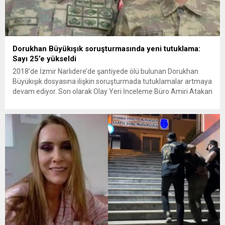
Dorukhan Büyükışık soruşturmasında yeni tutuklama:
Sayı 25’e yükseldi
2018’de İzmir Narlıdere’de şantiyede ölü bulunan Dorukhan
Büyükışık dosyasına ilişkin soruşturmada tutuklamalar artmaya
devam ediyor. Son olarak Olay Yeri İnceleme Büro Amiri Atakan
Kaçar’ın da tutuklanmasıyla dosyadaki tutuklu sayısı 25’e
yükseldi. İzmir’in Narlıdere ilçesinde 2018 yılında şantiyede ölü
bulunan Dorukhan Büyükışık’a ilişkin yeniden açılan
soruşturmada tutuklamalar genişliyor. Son olarak dönemin...