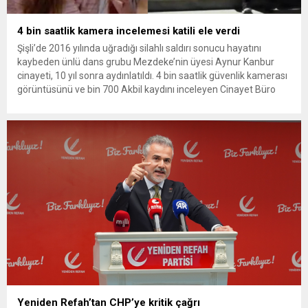
4 bin saatlik kamera incelemesi katili ele verdi
Şişli’de 2016 yılında uğradığı silahlı saldırı sonucu hayatını
kaybeden ünlü dans grubu Mezdeke’nin üyesi Aynur Kanbur
cinayeti, 10 yıl sonra aydınlatıldı. 4 bin saatlik güvenlik kamerası
görüntüsünü ve bin 700 Akbil kaydını inceleyen Cinayet Büro
ekipleri, cinayeti işlediğini itiraf eden maktulün akrabası Bülent
G. ile azmettirici olduğu öne sürülen 2...
Yeniden Refah’tan CHP’ye kritik çağrı