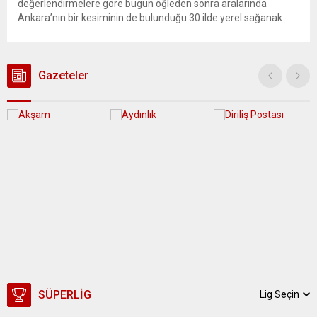
değerlendirmelere göre bugün öğleden sonra aralarında
Ankara’nın bir kesiminin de bulunduğu 30 ilde yerel sağanak
yağış geçişleri beklenirken; Ege ve Güneydoğu Anadolu
bölgelerindeki 9 ilde ise hava sıcaklıkları mevsim normallerinin
üzerine çıkarak yaz değerlerine ulaşacak. Ayrıca...
Gazeteler
SÜPERLIG
Lig Seçin