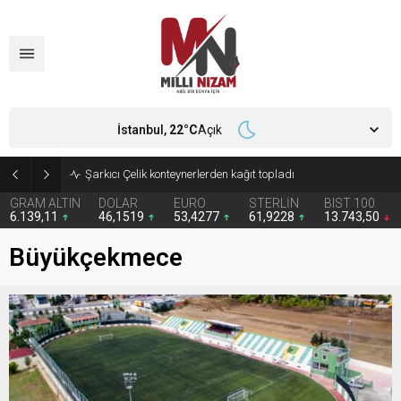
İstanbul,
22
°C
Açık
İran 2 ülkeyi birden vurdu
GRAM ALTIN
DOLAR
EURO
STERLİN
BIST 100
6.139,11
46,1519
53,4277
61,9228
13.743,50
Büyükçekmece