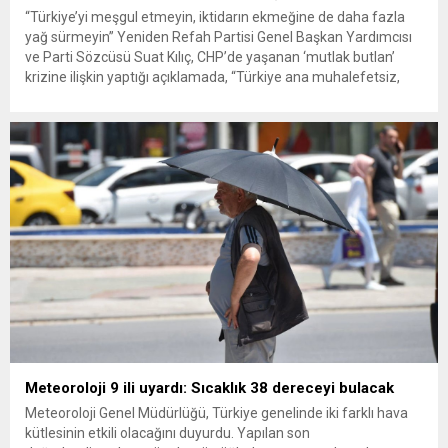
“Türkiye’yi meşgul etmeyin, iktidarın ekmeğine de daha fazla
yağ sürmeyin” Yeniden Refah Partisi Genel Başkan Yardımcısı
ve Parti Sözcüsü Suat Kılıç, CHP’de yaşanan ‘mutlak butlan’
krizine ilişkin yaptığı açıklamada, “Türkiye ana muhalefetsiz,
ana muhalefet gündemsiz kalmamalıdır. Bir an önce anlaşın,
kurultay kararı alın, sorunun kaynağı değil, çözümün adresi
olun. Türkiye’yi...
Meteoroloji 9 ili uyardı: Sıcaklık 38 dereceyi bulacak
Meteoroloji Genel Müdürlüğü, Türkiye genelinde iki farklı hava
kütlesinin etkili olacağını duyurdu. Yapılan son