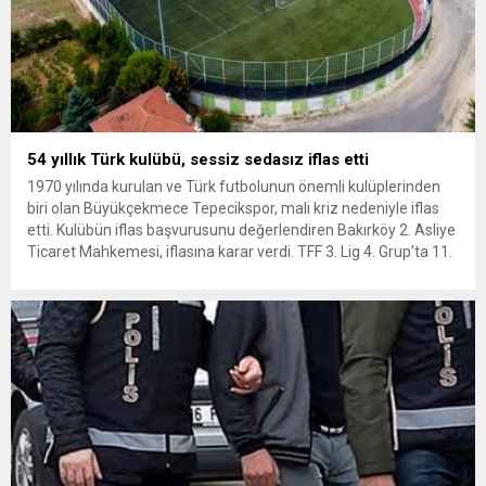
54 yıllık Türk kulübü, sessiz sedasız iflas etti
1970 yılında kurulan ve Türk futbolunun önemli kulüplerinden
biri olan Büyükçekmece Tepecikspor, mali kriz nedeniyle iflas
etti. Kulübün iflas başvurusunu değerlendiren Bakırköy 2. Asliye
Ticaret Mahkemesi, iflasına karar verdi. TFF 3. Lig 4. Grup’ta 11.
hafta geride kalırken Büyükçekmece Tepecikspor’dan
taraftarları üzecek haber geldi. Patronlar Dünyası’ndan Murat
Kaya’nın haberine göre,...