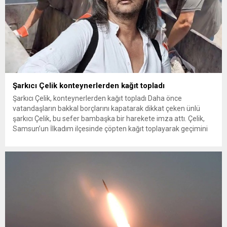
Şarkıcı Çelik konteynerlerden kağıt topladı
Şarkıcı Çelik, konteynerlerden kağıt topladı Daha önce
vatandaşların bakkal borçlarını kapatarak dikkat çeken ünlü
şarkıcı Çelik, bu sefer bambaşka bir harekete imza attı. Çelik,
Samsun’un İlkadım ilçesinde çöpten kağıt toplayarak geçimini
sağlayan Serpil Hanım’a destek oldu. Çelik, sokaklardaki
konteynerlerden kağıt topladı. Ünlü şarkıcı Çelik, Samsun’un
İlkadım ilçesinde çöpten kağıt toplayarak...