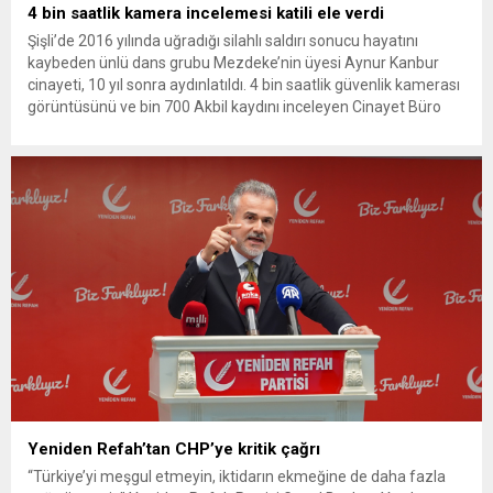
4 bin saatlik kamera incelemesi katili ele verdi
Şişli’de 2016 yılında uğradığı silahlı saldırı sonucu hayatını
kaybeden ünlü dans grubu Mezdeke’nin üyesi Aynur Kanbur
cinayeti, 10 yıl sonra aydınlatıldı. 4 bin saatlik güvenlik kamerası
görüntüsünü ve bin 700 Akbil kaydını inceleyen Cinayet Büro
ekipleri, cinayeti işlediğini itiraf eden maktulün akrabası Bülent
G. ile azmettirici olduğu öne sürülen 2...
Yeniden Refah’tan CHP’ye kritik çağrı
“Türkiye’yi meşgul etmeyin, iktidarın ekmeğine de daha fazla