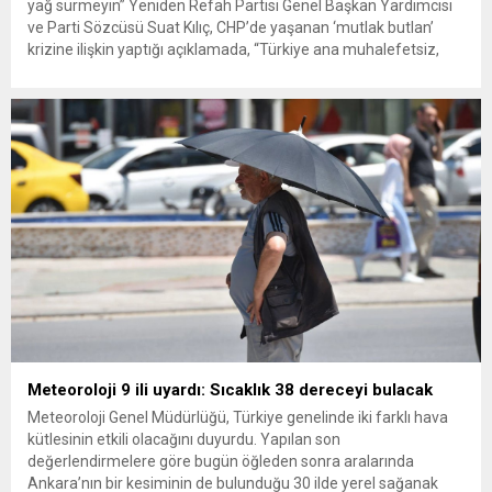
yağ sürmeyin” Yeniden Refah Partisi Genel Başkan Yardımcısı
ve Parti Sözcüsü Suat Kılıç, CHP’de yaşanan ‘mutlak butlan’
krizine ilişkin yaptığı açıklamada, “Türkiye ana muhalefetsiz,
ana muhalefet gündemsiz kalmamalıdır. Bir an önce anlaşın,
kurultay kararı alın, sorunun kaynağı değil, çözümün adresi
olun. Türkiye’yi...
Meteoroloji 9 ili uyardı: Sıcaklık 38 dereceyi bulacak
Meteoroloji Genel Müdürlüğü, Türkiye genelinde iki farklı hava
kütlesinin etkili olacağını duyurdu. Yapılan son
değerlendirmelere göre bugün öğleden sonra aralarında
Ankara’nın bir kesiminin de bulunduğu 30 ilde yerel sağanak