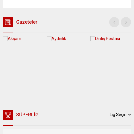
yağış geçişleri beklenirken; Ege ve Güneydoğu Anadolu
bölgelerindeki 9 ilde ise hava sıcaklıkları mevsim normallerinin
üzerine çıkarak yaz değerlerine ulaşacak. Ayrıca...
Gazeteler
SÜPERLIG
Lig Seçin