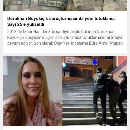
Dorukhan Büyükışık soruşturmasında yeni tutuklama:
Sayı 25’e yükseldi
2018’de İzmir Narlıdere’de şantiyede ölü bulunan Dorukhan
Büyükışık dosyasına ilişkin soruşturmada tutuklamalar artmaya
devam ediyor. Son olarak Olay Yeri İnceleme Büro Amiri Atakan
Kaçar’ın da tutuklanmasıyla dosyadaki tutuklu sayısı 25’e
yükseldi. İzmir’in Narlıdere ilçesinde 2018 yılında şantiyede ölü
bulunan Dorukhan Büyükışık’a ilişkin yeniden açılan
soruşturmada tutuklamalar genişliyor. Son olarak dönemin...