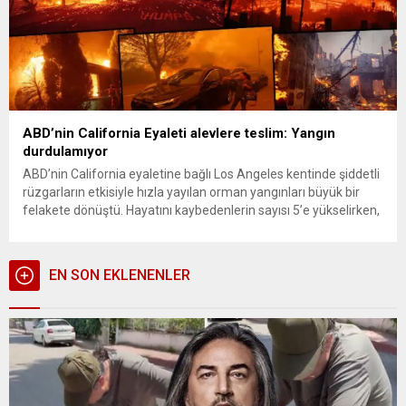
ABD’nin California Eyaleti alevlere teslim: Yangın
durdulamıyor
ABD’nin California eyaletine bağlı Los Angeles kentinde şiddetli
rüzgarların etkisiyle hızla yayılan orman yangınları büyük bir
felakete dönüştü. Hayatını kaybedenlerin sayısı 5’e yükselirken,
yaklaşık 100 bin kişi için tahliye emri verildi. Binlerce konuta
elektrik verilemiyor, okullar kapandı, bölgedeki altyapı büyük
ölçüde zarar gördü. Uydu görüntüleri yangının yıkıcı boyutunu
EN SON EKLENENLER
gözler önüne...