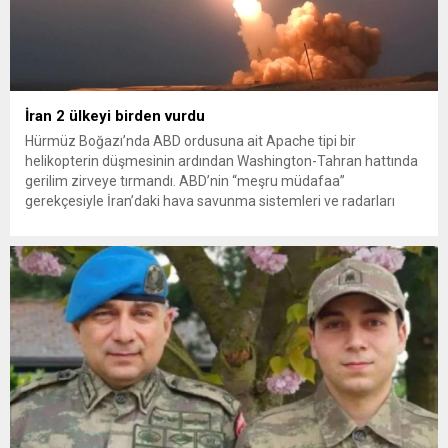
İran 2 ülkeyi birden vurdu
Hürmüz Boğazı’nda ABD ordusuna ait Apache tipi bir
helikopterin düşmesinin ardından Washington-Tahran hattında
gerilim zirveye tırmandı. ABD’nin “meşru müdafaa”
gerekçesiyle İran’daki hava savunma sistemleri ve radarları
vurmasına, İran Devrim Muhafızları Bahreyn ve Ürdün’deki
Amerikan askeri üslerini hedef alarak sert karşılık verdi. Tahran,
yeni bir ABD saldırısına anında yanıt verileceğini duyurdu....