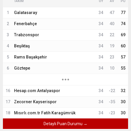
TAKIM
OY
AV
PU
1
Galatasaray
34
47
77
2
Fenerbahçe
34
40
74
3
Trabzonspor
34
22
69
4
Beşiktaş
34
19
60
5
Rams Başakşehir
34
23
57
6
Göztepe
34
10
55
16
Hesap.com Antalyaspor
34
-22
32
17
Zecorner Kayserispor
34
-35
30
18
Mısırlı.com.tr Fatih Karagümrük
34
-23
30
Detaylı Puan Durumu →