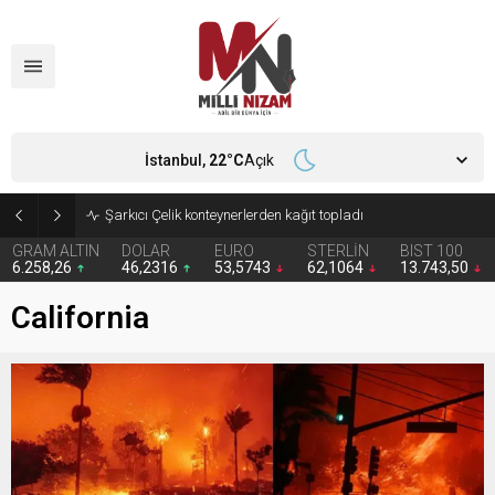
İstanbul,
22
°C
Açık
İran 2 ülkeyi birden vurdu
GRAM ALTIN
DOLAR
EURO
STERLİN
BIST 100
6.258,26
46,2316
53,5743
62,1064
13.743,50
California