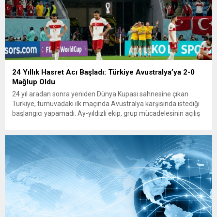
24 Yıllık Hasret Acı Başladı: Türkiye Avustralya’ya 2-0
Mağlup Oldu
24 yıl aradan sonra yeniden Dünya Kupası sahnesine çıkan
Türkiye, turnuvadaki ilk maçında Avustralya karşısında istediği
başlangıcı yapamadı. Ay-yıldızlı ekip, grup mücadelesinin açılış
karşılaşmasında rakibine 2-0 mağlup olarak Dünya Kupası
serüvenine puansız başladı. Karşılaşmanın ilk dakikalarından
itibaren iki takım da kontrollü bir oyun sergilerken, Avustralya
özellikle hızlı hücumlarla etkili olmaya...