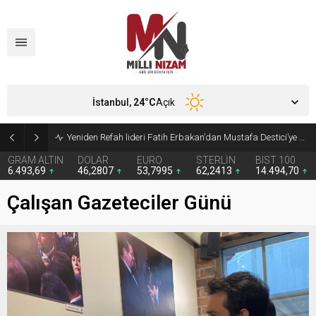
İstanbul,
24
°C
Açık
Kira giderleri ilk kez gıdayı geride bıraktı
GRAM ALTIN
DOLAR
EURO
STERLİN
BIST 100
6.493,69
46,2807
53,7995
62,2413
14.494,70
Çalışan Gazeteciler Günü