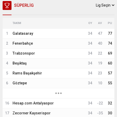
SÜPERLIG
Lig Seçin
TAKIM
OY
AV
PU
1
Galatasaray
34
47
77
2
Fenerbahçe
34
40
74
3
Trabzonspor
34
22
69
4
Beşiktaş
34
19
60
5
Rams Başakşehir
34
23
57
6
Göztepe
34
10
55
16
Hesap.com Antalyaspor
34
-22
32
17
Zecorner Kayserispor
34
-35
30