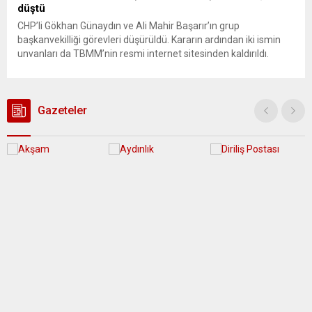
düştü
CHP’li Gökhan Günaydın ve Ali Mahir Başarır’ın grup
başkanvekilliği görevleri düşürüldü. Kararın ardından iki ismin
unvanları da TBMM’nin resmi internet sitesinden kaldırıldı.
Günaydın, ilk açıklamasında “Olmayan MYK’nın verdiği
hukuksuz bir karardır” dedi. CHP’den tedbirli olarak kesin
çıkarma cezası uygulanmak üzere Yüksek Disiplin Kurulu’na
(YDK) sevk edilen ve partideki tüm görevlerinden...
Gazeteler