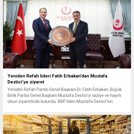
Yeniden Refah lideri Fatih Erbakan’dan Mustafa
Destici’ye ziyaret
Yeniden Refah Partisi Genel Başkanı Dr. Fatih Erbakan, Büyük
Birlik Partisi Genel Başkanı Mustafa Destici’yi taziye ve hayırlı
olsun ziyaretinde bulundu. BBP lideri Mustafa Destici’nin
geçtiğimiz günlerde vefat eden ağabeyi dolayısıyla başsağlığı
ve partisinin 13’üncü Olağan Kurultayı’nda yeniden genel
başkan seçilmesi nedeniyle hayırlı olsun ziyaretinde bulunan
Erbakan’a, Genel Başkan Yardımcıları...