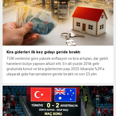
Kira giderleri ilk kez gıdayı geride bıraktı
TÜİK verilerine göre yüksek enflasyon ve kira artışları, dar gelirli
hanelerin bütçe yapısını altüst etti. En alt yüzde 20’lik gelir
grubunda konut ve kira giderlerinin payı 2025 itibarıyla %39’a
ulaşarak gıda harcamalarını geride bıraktı ve son 23 yılın
zirvesine çıktı. Türkiye’de yaşanan yüksek enflasyon ve hız
kazanan kira artışları, düşük...