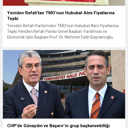
Yeniden Refah’tan TMO’nun Hububat Alım Fiyatlarına
Tepki
Yeniden Refah Partisi’nden TMO’nun Hububat Alım Fiyatlarına
Tepki Yeniden Refah Partisi Genel Başkan Yardımcısı ve
Ekonomik İşler Başkanı Prof. Dr. Mehmet Fatih Bayramoğlu,
Toprak Mahsulleri Ofisi’nin (TMO) açıkladığı hububat alım
fiyatlarına ilişkin yazılı bir açıklama yaptı. Bayramoğlu, açıklanan
fiyatların çiftçinin artan maliyetlerini karşılamaktan uzak
olduğunu savunarak fiyatların yeniden değerlendirilmesi
çağrısında...
CHP’de Günaydın ve Başarır’ın grup başkanvekilliği