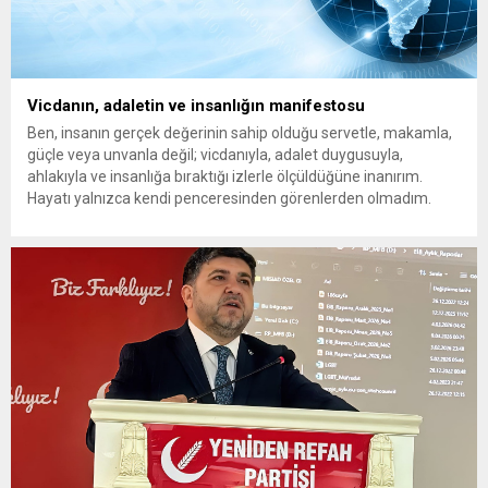
Vicdanın, adaletin ve insanlığın manifestosu
Ben, insanın gerçek değerinin sahip olduğu servetle, makamla,
güçle veya unvanla değil; vicdanıyla, adalet duygusuyla,
ahlakıyla ve insanlığa bıraktığı izlerle ölçüldüğüne inanırım.
Hayatı yalnızca kendi penceresinden görenlerden olmadım.
Çünkü biliyorum ki dünyanın herhangi bir köşesinde yaşanan
acı, insanlığın ortak vicdanında açılmış bir yaradır. Bir çocuğun
gözyaşı da, bir annenin umudu...