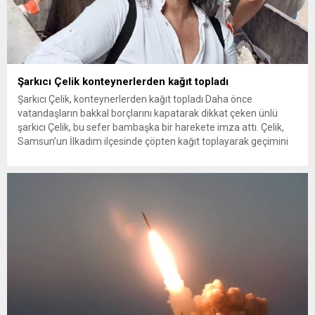
Şarkıcı Çelik konteynerlerden kağıt topladı
Şarkıcı Çelik, konteynerlerden kağıt topladı Daha önce
vatandaşların bakkal borçlarını kapatarak dikkat çeken ünlü
şarkıcı Çelik, bu sefer bambaşka bir harekete imza attı. Çelik,
Samsun’un İlkadım ilçesinde çöpten kağıt toplayarak geçimini
sağlayan Serpil Hanım’a destek oldu. Çelik, sokaklardaki
konteynerlerden kağıt topladı. Ünlü şarkıcı Çelik, Samsun’un
İlkadım ilçesinde çöpten kağıt toplayarak...