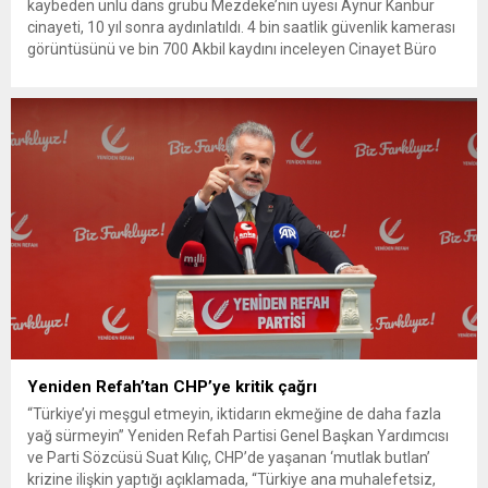
kaybeden ünlü dans grubu Mezdeke’nin üyesi Aynur Kanbur
cinayeti, 10 yıl sonra aydınlatıldı. 4 bin saatlik güvenlik kamerası
görüntüsünü ve bin 700 Akbil kaydını inceleyen Cinayet Büro
ekipleri, cinayeti işlediğini itiraf eden maktulün akrabası Bülent
G. ile azmettirici olduğu öne sürülen 2...
Yeniden Refah’tan CHP’ye kritik çağrı
“Türkiye’yi meşgul etmeyin, iktidarın ekmeğine de daha fazla
yağ sürmeyin” Yeniden Refah Partisi Genel Başkan Yardımcısı
ve Parti Sözcüsü Suat Kılıç, CHP’de yaşanan ‘mutlak butlan’
krizine ilişkin yaptığı açıklamada, “Türkiye ana muhalefetsiz,