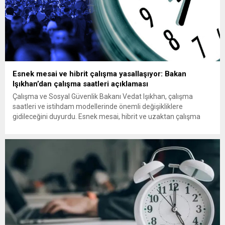
Esnek mesai ve hibrit çalışma yasallaşıyor: Bakan
Işıkhan’dan çalışma saatleri açıklaması
Çalışma ve Sosyal Güvenlik Bakanı Vedat Işıkhan, çalışma
saatleri ve istihdam modellerinde önemli değişikliklere
gidileceğini duyurdu. Esnek mesai, hibrit ve uzaktan çalışma
modelleri için yasal çerçeve oluşturulacak. Çalışan haklarının
korunacağı vurgulanırken, iş-yaşam dengesini güçlendirecek ve
iş yerindeki mobbing gibi olumsuzlukları önleyecek
uygulamaların teşvik edileceği belirtildi. Bakan Işıkhan, TRT
Haber canlı...