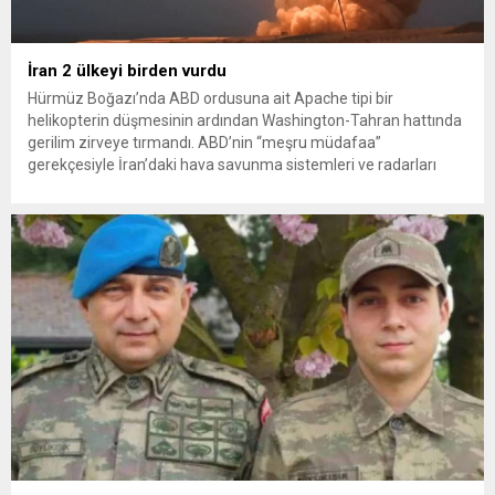
İran 2 ülkeyi birden vurdu
Hürmüz Boğazı’nda ABD ordusuna ait Apache tipi bir
helikopterin düşmesinin ardından Washington-Tahran hattında
gerilim zirveye tırmandı. ABD’nin “meşru müdafaa”
gerekçesiyle İran’daki hava savunma sistemleri ve radarları
vurmasına, İran Devrim Muhafızları Bahreyn ve Ürdün’deki
Amerikan askeri üslerini hedef alarak sert karşılık verdi. Tahran,
yeni bir ABD saldırısına anında yanıt verileceğini duyurdu....