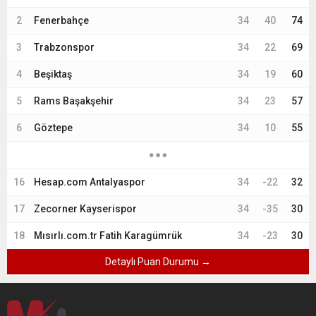
2
Fenerbahçe
34
40
74
3
Trabzonspor
34
22
69
4
Beşiktaş
34
19
60
5
Rams Başakşehir
34
23
57
6
Göztepe
34
10
55
16
Hesap.com Antalyaspor
34
-22
32
17
Zecorner Kayserispor
34
-35
30
18
Mısırlı.com.tr Fatih Karagümrük
34
-23
30
Detaylı Puan Durumu →