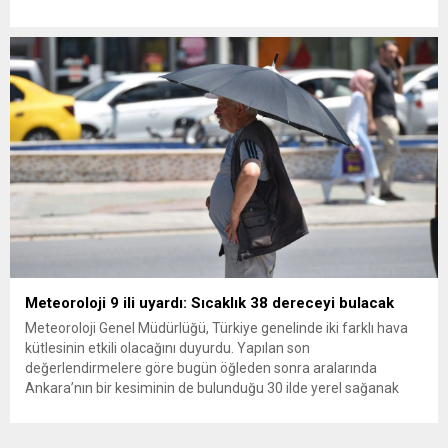
ana muhalefet gündemsiz kalmamalıdır. Bir an önce anlaşın,
kurultay kararı alın, sorunun kaynağı değil, çözümün adresi
olun. Türkiye’yi...
Meteoroloji 9 ili uyardı: Sıcaklık 38 dereceyi bulacak
Meteoroloji Genel Müdürlüğü, Türkiye genelinde iki farklı hava
kütlesinin etkili olacağını duyurdu. Yapılan son
değerlendirmelere göre bugün öğleden sonra aralarında
Ankara’nın bir kesiminin de bulunduğu 30 ilde yerel sağanak
yağış geçişleri beklenirken; Ege ve Güneydoğu Anadolu
bölgelerindeki 9 ilde ise hava sıcaklıkları mevsim normallerinin