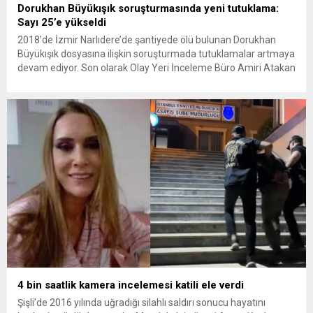
Dorukhan Büyükışık soruşturmasında yeni tutuklama:
Sayı 25’e yükseldi
2018’de İzmir Narlıdere’de şantiyede ölü bulunan Dorukhan
Büyükışık dosyasına ilişkin soruşturmada tutuklamalar artmaya
devam ediyor. Son olarak Olay Yeri İnceleme Büro Amiri Atakan
Kaçar’ın da tutuklanmasıyla dosyadaki tutuklu sayısı 25’e
yükseldi. İzmir’in Narlıdere ilçesinde 2018 yılında şantiyede ölü
bulunan Dorukhan Büyükışık’a ilişkin yeniden açılan
soruşturmada tutuklamalar genişliyor. Son olarak dönemin...
4 bin saatlik kamera incelemesi katili ele verdi
Şişli’de 2016 yılında uğradığı silahlı saldırı sonucu hayatını