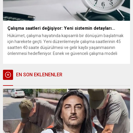
Çalışma saatleri değişiyor: Yeni sistemin detayları…
Hükümet, çalışma hayatında kapsamlı bir dönüşüm başlatmak
için harekete geçti. Yeni düzenlemeyle çalışma saatlerinin 45
saatten 40 saate düşürülmesi ve gelir kaybı yaşanmasının
önlenmesi hedefleniyor. Esnek ve güvenceli çalışma modeli
kapsamında uzaktan, kısmi ve değişken zamanlı çalışma gibi
uygulamalar hayata geçirilecek. Çalışma saatleri kısalıyor
Sabah gazetesinin haberine göre, yeni düzenlemeyle...
EN SON EKLENENLER