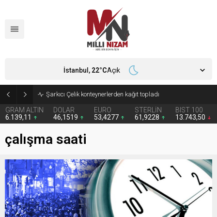
İstanbul,
22
°C
Açık
İran 2 ülkeyi birden vurdu
GRAM ALTIN
DOLAR
EURO
STERLİN
BIST 100
6.139,11
46,1519
53,4277
61,9228
13.743,50
çalışma saati