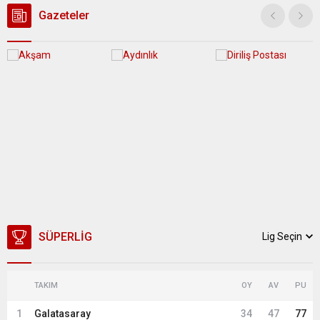
üzerine çıkarak yaz değerlerine ulaşacak. Ayrıca...
Gazeteler
SÜPERLIG
Lig Seçin
TAKIM
OY
AV
PU
1
Galatasaray
34
47
77