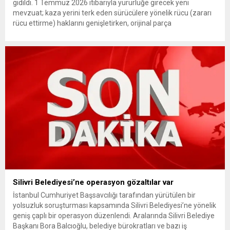
gidildi. 1 Temmuz 2026 itibarıyla yürürlüğe girecek yeni
mevzuat; kaza yerini terk eden sürücülere yönelik rücu (zararı
rücu ettirme) haklarını genişletirken, orijinal parça
kullanımındaki yaş sınırını kaldırıyor ve değer kaybı
ödemelerinde hak sahibinin başvuru şartını otomatik hale
getiriyor. Hazine Müsteşarlığına bağlı ilgili kurumlarca...
Silivri Belediyesi’ne operasyon gözaltılar var
İstanbul Cumhuriyet Başsavcılığı tarafından yürütülen bir
yolsuzluk soruşturması kapsamında Silivri Belediyesi’ne yönelik
geniş çaplı bir operasyon düzenlendi. Aralarında Silivri Belediye
Başkanı Bora Balcıoğlu, belediye bürokratları ve bazı iş