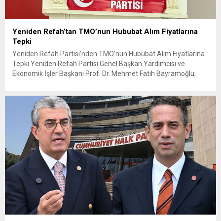
Yeniden Refah’tan TMO’nun Hububat Alım Fiyatlarına
Tepki
Yeniden Refah Partisi’nden TMO’nun Hububat Alım Fiyatlarına
Tepki Yeniden Refah Partisi Genel Başkan Yardımcısı ve
Ekonomik İşler Başkanı Prof. Dr. Mehmet Fatih Bayramoğlu,
Toprak Mahsulleri Ofisi’nin (TMO) açıkladığı hububat alım
fiyatlarına ilişkin yazılı bir açıklama yaptı. Bayramoğlu, açıklanan
fiyatların çiftçinin artan maliyetlerini karşılamaktan uzak
olduğunu savunarak fiyatların yeniden değerlendirilmesi
çağrısında...