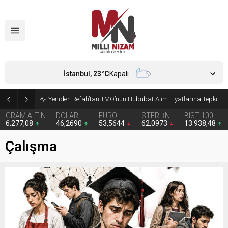
İstanbul,
23
°C
Kapalı
CHP’de Günaydın ve Başarır’ın grup başkanvekilliği düştü
GRAM ALTIN
DOLAR
EURO
STERLİN
BIST 100
6.277,08
46,2690
53,5644
62,0973
13.938,48
Çalışma