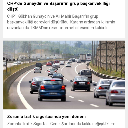
CHP’de Günaydın ve Başarır’ın grup başkanvekilliği
düştü
CHP’li Gökhan Günaydın ve Ali Mahir Başarır’ın grup
başkanvekilliği görevleri düşürüldü. Kararın ardından iki ismin
unvanları da TBMM’nin resmi internet sitesinden kaldırıldı.
Günaydın, ilk açıklamasında “Olmayan MYK’nın verdiği
hukuksuz bir karardır” dedi. CHP’den tedbirli olarak kesin
çıkarma cezası uygulanmak üzere Yüksek Disiplin Kurulu’na
(YDK) sevk edilen ve partideki tüm görevlerinden...
Zorunlu trafik sigortasında yeni dönem
Zorunlu Trafik Sigortası Genel Şartlarında köklü değişikliklere