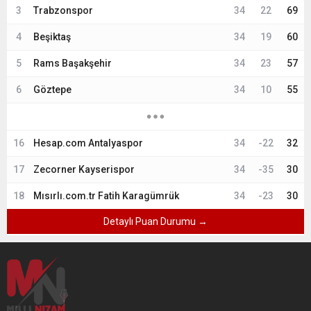
3
Trabzonspor
34
22
69
4
Beşiktaş
34
19
60
5
Rams Başakşehir
34
23
57
6
Göztepe
34
10
55
16
Hesap.com Antalyaspor
34
-22
32
17
Zecorner Kayserispor
34
-35
30
18
Mısırlı.com.tr Fatih Karagümrük
34
-23
30
Detaylı Puan Durumu →