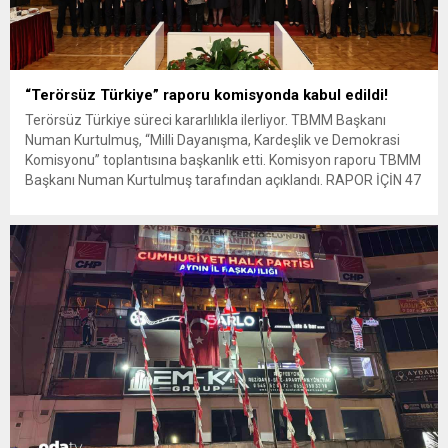
“Terörsüz Türkiye” raporu komisyonda kabul edildi!
Terörsüz Türkiye süreci kararlılıkla ilerliyor. TBMM Başkanı
Numan Kurtulmuş, “Milli Dayanışma, Kardeşlik ve Demokrasi
Komisyonu” toplantısına başkanlık etti. Komisyon raporu TBMM
Başkanı Numan Kurtulmuş tarafından açıklandı. RAPOR İÇİN 47
KABUL, 2 RET VE 1 ÇEKİMSER OY KULLANILDI “Terörsüz
Türkiye” hedefi doğrultusunda TBMM’de kurulan Milli
Dayanışma, Kardeşlik ve Demokrasi Komisyonunun hazırladığı...