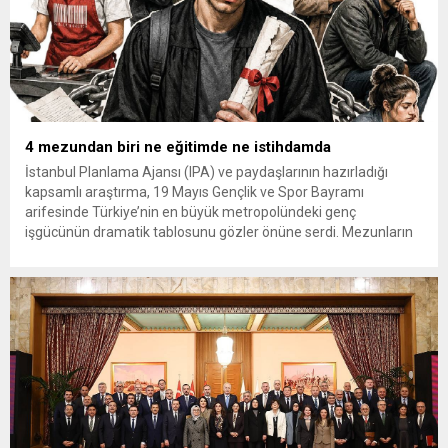
4 mezundan biri ne eğitimde ne istihdamda
İstanbul Planlama Ajansı (IPA) ve paydaşlarının hazırladığı
kapsamlı araştırma, 19 Mayıs Gençlik ve Spor Bayramı
arifesinde Türkiye’nin en büyük metropolündeki genç
işgücünün dramatik tablosunu gözler önüne serdi. Mezunların
%28’i iş aramaktan vazgeçerken, yüksek yaşam maliyetleri
nedeniyle her üç gençten biri 40 yaşına yaklaşmasına rağmen
hâlen aile evinde yaşıyor. İBB iştiraki...