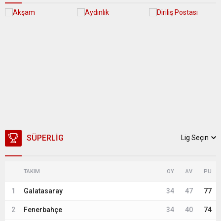
SÜPERLIG
Lig Seçin
TAKIM
OY
AV
PU
1
Galatasaray
34
47
77
2
Fenerbahçe
34
40
74