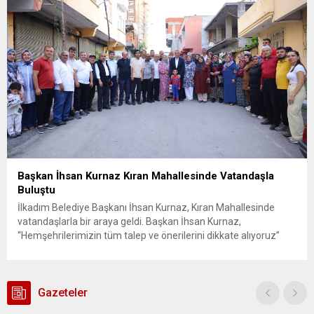
ilçesine...
Başkan İhsan Kurnaz Kıran Mahallesinde Vatandaşla
Buluştu
İlkadım Belediye Başkanı İhsan Kurnaz, Kıran Mahallesinde
vatandaşlarla bir araya geldi. Başkan İhsan Kurnaz,
“Hemşehrilerimizin tüm talep ve önerilerini dikkate alıyoruz”
dedi. İlkadım Belediye Başkanı İhsan Kurnaz, mahalle ziyaretleri
kapsamında Kıran Mahallesini ziyaret etti. Mahalle sakinleriyle
sohbet eden, onların talep ve önerileri dinleyen Başkan İhsan
Kurnaz, gelen taleplerin çözümü için...
Gazeteler