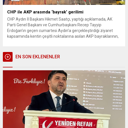
CHP ile AKP arasında ‘bayrak’ gerilimi
CHP Aydın İl Başkanı Hikmet Saatçı, yaptığı açıklamada, AK
Parti Genel Başkanı ve Cumhurbaşkanı Recep Tayyip
Erdoğan’ın geçen cumartesi Aydın’a gerçekleştirdiği ziyaret
kapsamında kentin çeşitli noktalarına asılan AKP bayraklarının,
aradan üç gün geçmesine rağmen kaldırılmadığını belirtti.
Saatçı şunları kaydetti: “İlimizde gerçekleşen her CHP
mitingimizin hemen sonrasında ve aynı gün içerisinde...
EN SON EKLENENLER