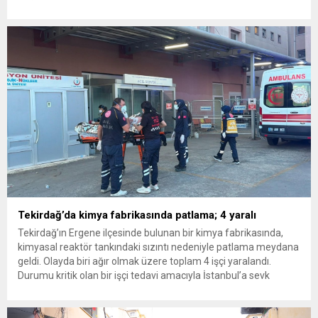
insanlarının da bulunduğu çok sayıda kişi hakkında gözaltı kararı
uygulandı. Emniyet güçlerinin belediye binasındaki teknik
inceleme ve arama çalışmaları devam ediyor. İstanbul’da...
Tekirdağ’da kimya fabrikasında patlama; 4 yaralı
Tekirdağ’ın Ergene ilçesinde bulunan bir kimya fabrikasında,
kimyasal reaktör tankındaki sızıntı nedeniyle patlama meydana
geldi. Olayda biri ağır olmak üzere toplam 4 işçi yaralandı.
Durumu kritik olan bir işçi tedavi amacıyla İstanbul’a sevk
edilirken, bölgede AFAD ve KBRN ekipleri tarafından geniş çaplı
güvenlik ve sızıntı incelemesi başlatıldı. Tekirdağ’ın Ergene