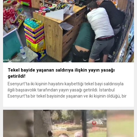
Tekel bayide yaşanan saldırıya ilişkin yayın yasağı
getirildi!
Esenyurt’ta iki kişinin hayatını kaybettiği tekel bayi saldırısıyla
ilgili başsavcılık tarafından yayın yasağı getirildi. İstanbul
Esenyurt’ta bir tekel bayisinde yaşanan ve iki kişinin öldüğü, bir
kişinin ise yaralandığı saldırıyla ilgili yayın yasağı getirildi. Şu ana
kadar üç kişinin gözaltına alındığı olaya ilişkin yaşanan
gelişmede, başsavcılık saldırıya karşı yayın yasağı getirdi....