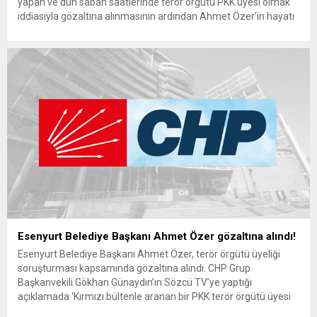
yapan ve dün sabah saatlerinde terör örgütü PKK üyesi olmak
iddiasıyla gözaltına alınmasının ardından Ahmet Özer’in hayatı
ve kariyerine ilişkin bilgiler araştırılmaya başlandı. Tutuklanarak
cezaevine gönderildi Esenyurt Belediye Başkanı Ahmet Özer
dün sabah saatlerinde gözaltına...
Esenyurt Belediye Başkanı Ahmet Özer gözaltına alındı!
Esenyurt Belediye Başkanı Ahmet Özer, terör örgütü üyeliği
soruşturması kapsamında gözaltına alındı. CHP Grup
Başkanvekili Gökhan Günaydın’ın Sözcü TV’ye yaptığı
açıklamada ‘Kırmızı bültenle aranan bir PKK terör örgütü üyesi
ile defalarca telefonla konuştuğu ve irtibatlı olduğu iddiasıyla