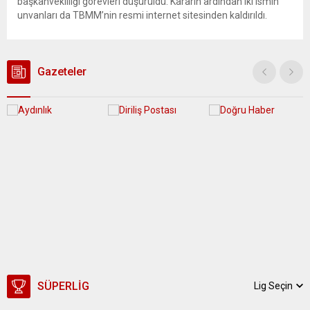
başkanvekilliği görevleri düşürüldü. Kararın ardından iki ismin
unvanları da TBMM’nin resmi internet sitesinden kaldırıldı.
Günaydın, ilk açıklamasında “Olmayan MYK’nın verdiği
hukuksuz bir karardır” dedi. CHP’den tedbirli olarak kesin
çıkarma cezası uygulanmak üzere Yüksek Disiplin Kurulu’na
(YDK) sevk edilen ve partideki tüm görevlerinden...
Gazeteler
SÜPERLIG
Lig Seçin