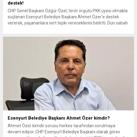
destek!
CHP Genel Başkanı Özgür Özel, terör örgütü PKK üyesi olmakla
suçlanan Esenyurt Belediye Başkanı Ahmet Özer’e destek
vererek, yaşananlara sert tepki vereceklerini belirtti. Dün sabah
saatlerinde evinde gözaltına alınan CHP Esenyurt Belediye
Başkanı Ahmet Özer, tutuklanarak cezaevine gönderildi. “Belli
ki plan çoktan kurulmuş, hazırlıklar yapılmış” Esenyurt Belediye
Başkanı Ahmet Özer’in...
Esenyurt Belediye Başkanı Ahmet Özer kimdir?
Ahmet Özer kimdir sorusu herkes tarafından sorulmaya
devam ediyor. CHP Esenyurt Belediye Başkanı olarak görev