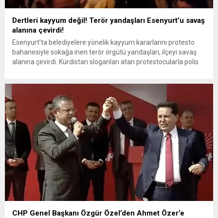
Dertleri kayyum değil! Terör yandaşları Esenyurt’u savaş
alanına çevirdi!
Esenyurt’ta belediyelere yönelik kayyum kararlarını protesto
bahanesiyle sokağa inen terör örgütü yandaşları, ilçeyi savaş
alanına çevirdi. Kürdistan sloganları atan protestocularla polis
arasında büyük arbede yaşandı. Çöp konteynerlerini devirip
ateşe veren protestoculardan çok sayıda kişi gözaltına alındı.
İstanbul Esenyurt Belediye Başkanı Ahmet Özer, geçtiğimiz
hafta terör örgütüne üye olma suçunda tutuklanmıştı....
CHP Genel Başkanı Özgür Özel’den Ahmet Özer’e