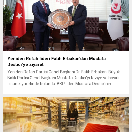
Yeniden Refah lideri Fatih Erbakan’dan Mustafa
Destici’ye ziyaret
Yeniden Refah Partisi Genel Başkanı Dr. Fatih Erbakan, Büyük
Birlik Partisi Genel Başkanı Mustafa Destici’yi taziye ve hayırlı
olsun ziyaretinde bulundu. BBP lideri Mustafa Destici’nin
geçtiğimiz günlerde vefat eden ağabeyi dolayısıyla başsağlığı
ve partisinin 13’üncü Olağan Kurultayı’nda yeniden genel
başkan seçilmesi nedeniyle hayırlı olsun ziyaretinde bulunan
Erbakan’a, Genel Başkan Yardımcıları...