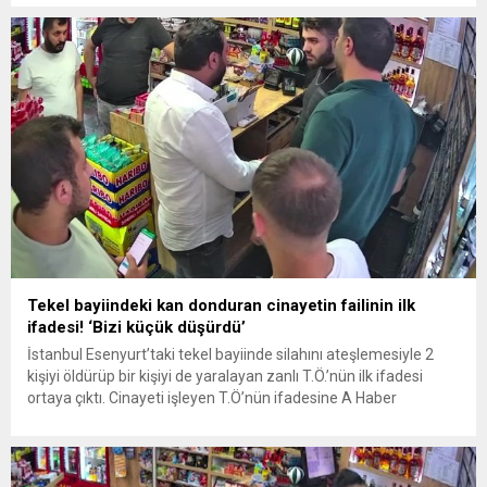
gözaltına alındı.’ açıklamasını yaptı. Cumhuriyet Halk Partisi
(CHP) Esenyurt Belediye Başkanı Ahmet Özer,...
Tekel bayiindeki kan donduran cinayetin failinin ilk
ifadesi! ‘Bizi küçük düşürdü’
İstanbul Esenyurt’taki tekel bayiinde silahını ateşlemesiyle 2
kişiyi öldürüp bir kişiyi de yaralayan zanlı T.Ö.’nün ilk ifadesi
ortaya çıktı. Cinayeti işleyen T.Ö’nün ifadesine A Haber
televizyonu ulaştı. A Haber’de yayınlanan habere göre, 20’li
yaşlarındaki gençlere mermi yağdıran zanlı kendisini şöyle
savundu: İki aile arasında demir ticareti vardı. 625 bin TL...