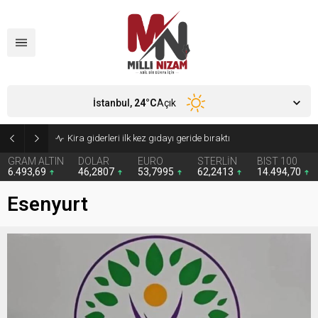
İstanbul,
24
°C
Açık
Kira giderleri ilk kez gıdayı geride bıraktı
GRAM ALTIN
DOLAR
EURO
STERLİN
BIST 100
6.493,69
46,2807
53,7995
62,2413
14.494,70
Esenyurt