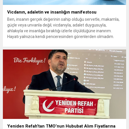
Vicdanın, adaletin ve insanlığın manifestosu
Ben, insanın gerçek değerinin sahip olduğu servetle, makamla,
güçle veya unvanla değil; vicdanıyla, adalet duygusuyla,
ahlakıyla ve insanlığa bıraktığı izlerle ölçüldüğüne inanırım.
Hayatı yalnızca kendi penceresinden görenlerden olmadım.
Çünkü biliyorum ki dünyanın herhangi bir köşesinde yaşanan
acı, insanlığın ortak vicdanında açılmış bir yaradır. Bir çocuğun
gözyaşı da, bir annenin umudu...
Yeniden Refah’tan TMO’nun Hububat Alım Fiyatlarına