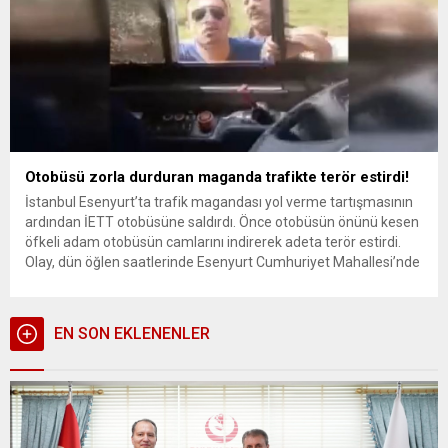
Otobüsü zorla durduran maganda trafikte terör estirdi!
İstanbul Esenyurt’ta trafik magandası yol verme tartışmasının
ardından İETT otobüsüne saldırdı. Önce otobüsün önünü kesen
öfkeli adam otobüsün camlarını indirerek adeta terör estirdi.
Olay, dün öğlen saatlerinde Esenyurt Cumhuriyet Mahallesi’nde
yaşandı. Trafikte seyir halinde ilerleyen bir şoför ile İETT
sürücüsü arasında kavga çıktı. Trafiği birbirine katan araç
şoförü zorla İETT...
EN SON EKLENENLER