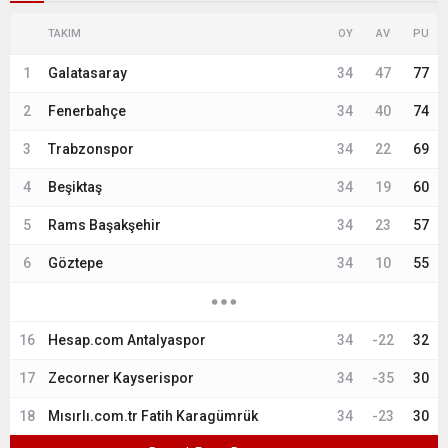
TAKIM
OY
AV
PU
1
Galatasaray
34
47
77
2
Fenerbahçe
34
40
74
3
Trabzonspor
34
22
69
4
Beşiktaş
34
19
60
5
Rams Başakşehir
34
23
57
6
Göztepe
34
10
55
16
Hesap.com Antalyaspor
34
-22
32
17
Zecorner Kayserispor
34
-35
30
18
Mısırlı.com.tr Fatih Karagümrük
34
-23
30