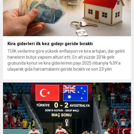
Kira giderleri ilk kez gıdayı geride bıraktı
TÜİK verilerine göre yüksek enflasyon ve kira artışları, dar gelirli
hanelerin bütçe yapısını altüst etti. En alt yüzde 20’lik gelir
grubunda konut ve kira giderlerinin payı 2025 itibarıyla %39’a
ulaşarak gıda harcamalarını geride bıraktı ve son 23 yılın
zirvesine çıktı. Türkiye’de yaşanan yüksek enflasyon ve hız
kazanan kira artışları, düşük...