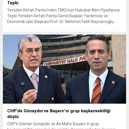
Tepki
Yeniden Refah Partisi’nden TMO’nun Hububat Alım Fiyatlarına
Tepki Yeniden Refah Partisi Genel Başkan Yardımcısı ve
Ekonomik İşler Başkanı Prof. Dr. Mehmet Fatih Bayramoğlu,
Toprak Mahsulleri Ofisi’nin (TMO) açıkladığı hububat alım
fiyatlarına ilişkin yazılı bir açıklama yaptı. Bayramoğlu, açıklanan
fiyatların çiftçinin artan maliyetlerini karşılamaktan uzak
olduğunu savunarak fiyatların yeniden değerlendirilmesi
çağrısında...
CHP’de Günaydın ve Başarır’ın grup başkanvekilliği
düştü
CHP’li Gökhan Günaydın ve Ali Mahir Başarır’ın grup