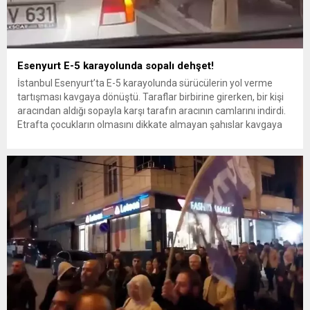
Esenyurt E-5 karayolunda sopalı dehşet!
İstanbul Esenyurt’ta E-5 karayolunda sürücülerin yol verme
tartışması kavgaya dönüştü. Taraflar birbirine girerken, bir kişi
aracından aldığı sopayla karşı tarafın aracının camlarını indirdi.
Etrafta çocukların olmasını dikkate almayan şahıslar kavgaya
devam etti. Kavgaya karışan şahıslardan birinin aracına binip
uzaklaşmasıyla olay son buldu. Olay, dün akşam saatlerinde E-5
Esenyurt Gökevler Mahallesi,...