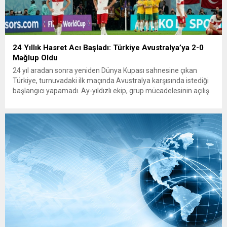
24 Yıllık Hasret Acı Başladı: Türkiye Avustralya’ya 2-0
Mağlup Oldu
24 yıl aradan sonra yeniden Dünya Kupası sahnesine çıkan
Türkiye, turnuvadaki ilk maçında Avustralya karşısında istediği
başlangıcı yapamadı. Ay-yıldızlı ekip, grup mücadelesinin açılış
karşılaşmasında rakibine 2-0 mağlup olarak Dünya Kupası
serüvenine puansız başladı. Karşılaşmanın ilk dakikalarından
itibaren iki takım da kontrollü bir oyun sergilerken, Avustralya
özellikle hızlı hücumlarla etkili olmaya...