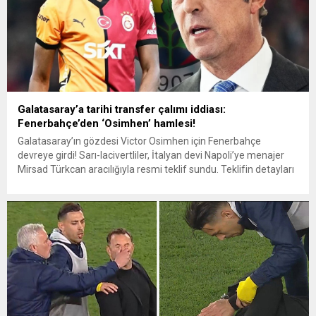
Galatasaray’a tarihi transfer çalımı iddiası:
Fenerbahçe’den ‘Osimhen’ hamlesi!
Galatasaray’ın gözdesi Victor Osimhen için Fenerbahçe
devreye girdi! Sarı-lacivertliler, İtalyan devi Napoli’ye menajer
Mirsad Türkcan aracılığıyla resmi teklif sundu. Teklifin detayları
ise gündeme bomba gibi düştü! Süper Lig’de şampiyonluk
yarışının son virajına giren Galatasaray, Kayserispor maçından
alacağı 1 puanla 25. şampiyonluğunu ilan edecek. Ancak ezeli
rakibi Fenerbahçe’nin, sarı-kırmızılıların peşinde olduğu...