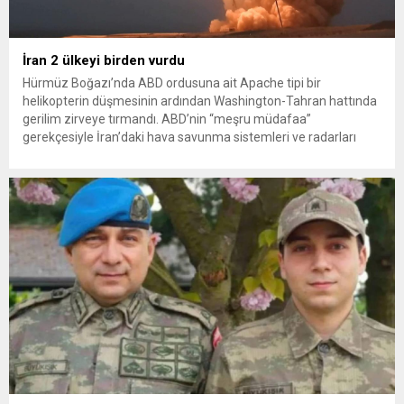
İran 2 ülkeyi birden vurdu
Hürmüz Boğazı’nda ABD ordusuna ait Apache tipi bir
helikopterin düşmesinin ardından Washington-Tahran hattında
gerilim zirveye tırmandı. ABD’nin “meşru müdafaa”
gerekçesiyle İran’daki hava savunma sistemleri ve radarları
vurmasına, İran Devrim Muhafızları Bahreyn ve Ürdün’deki
Amerikan askeri üslerini hedef alarak sert karşılık verdi. Tahran,
yeni bir ABD saldırısına anında yanıt verileceğini duyurdu....