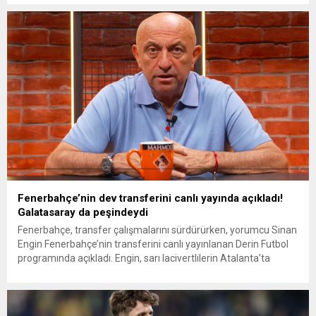
Fenerbahçe’ye sezon sonuna kadar kiralama ücreti olarak 5.8
milyon euro ödeyecek. Zorunlu olmayan satın alma
opsiyonunun ise...
Fenerbahçe’nin dev transferini canlı yayında açıkladı!
Galatasaray da peşindeydi
Fenerbahçe, transfer çalışmalarını sürdürürken, yorumcu Sinan
Engin Fenerbahçe’nin transferini canlı yayınlanan Derin Futbol
programında açıkladı. Engin, sarı lacivertlilerin Atalanta’ta
forma giyen Nijeryalı futbolcu Ademola Lookman’ı alacağını
söyledi. Fenerbahçe Sportif Direktörü Devin Özek’in İtalya’ya
gittiğini ileri süren Engin, “Atalanta ile görüşüyor. Futbolcuyu
almaya gitti. Fenerbahçe Lookman’ı alacak” dedi. OSIMHEN DE