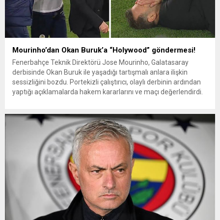
Mourinho’dan Okan Buruk’a “Holywood” göndermesi!
Fenerbahçe Teknik Direktörü Jose Mourinho, Galatasaray
derbisinde Okan Buruk ile yaşadığı tartışmalı anlara ilişkin
sessizliğini bozdu. Portekizli çalıştırıcı, olaylı derbinin ardından
yaptığı açıklamalarda hakem kararlarını ve maçı değerlendirdi.
Mourinho’nun Okan Buruk’un yere düşmesiyle ilgili yaptığı
“Eminim Hollywood’dakiler de görmüştür” çıkışı ise sosyal
medyada gündeme oturdu. Mourinho, Fenerbahçe’nin
Trabzonspor karşısındaki galibiyetinde...