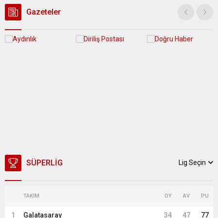
üzerine çıkarak yaz değerlerine ulaşacak. Ayrıca...
Gazeteler
SÜPERLIG
Lig Seçin
TAKIM
OY
AV
PU
1
Galatasaray
34
47
77