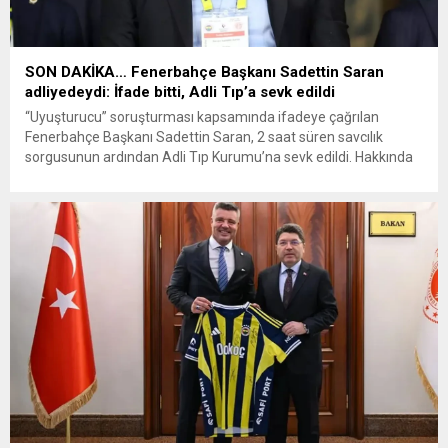
SON DAKİKA… Fenerbahçe Başkanı Sadettin Saran
adliyedeydi: İfade bitti, Adli Tıp’a sevk edildi
“Uyuşturucu” soruşturması kapsamında ifadeye çağrılan
Fenerbahçe Başkanı Sadettin Saran, 2 saat süren savcılık
sorgusunun ardından Adli Tıp Kurumu’na sevk edildi. Hakkında
“madde temini” ve “kullanıma imkan sağlama” suçlamaları
bulunan Saran’dan, analiz yapılmak üzere kan ve saç örneği
alınacak. İstanbul Cumhuriyet Başsavcılığı tarafından yürütülen
ve spor camiasında geniş yankı uyandıran uyuşturucu...