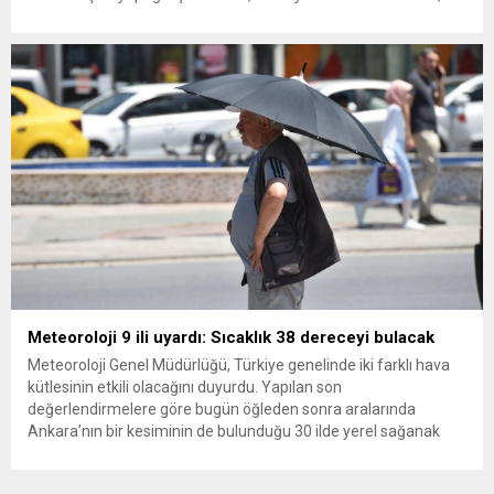
ana muhalefet gündemsiz kalmamalıdır. Bir an önce anlaşın,
kurultay kararı alın, sorunun kaynağı değil, çözümün adresi
olun. Türkiye’yi...
Meteoroloji 9 ili uyardı: Sıcaklık 38 dereceyi bulacak
Meteoroloji Genel Müdürlüğü, Türkiye genelinde iki farklı hava
kütlesinin etkili olacağını duyurdu. Yapılan son
değerlendirmelere göre bugün öğleden sonra aralarında
Ankara’nın bir kesiminin de bulunduğu 30 ilde yerel sağanak
yağış geçişleri beklenirken; Ege ve Güneydoğu Anadolu
bölgelerindeki 9 ilde ise hava sıcaklıkları mevsim normallerinin