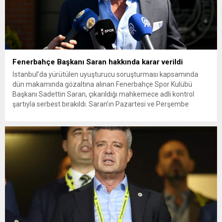
Fenerbahçe Başkanı Saran hakkında karar verildi
İstanbul’da yürütülen uyuşturucu soruşturması kapsamında
dün makamında gözaltına alınan Fenerbahçe Spor Kulübü
Başkanı Sadettin Saran, çıkarıldığı mahkemece adli kontrol
şartıyla serbest bırakıldı. Saran’ın Pazartesi ve Perşembe
günleri kolluk birimine giderek imza vermesine hükmedildi.
Spor ve iş dünyasının yakından takip ettiği soruşturmada sıcak
bir gelişme yaşandı. İstanbul Cumhuriyet Başsavcılığı Kaçakçılık,
Narkotik...