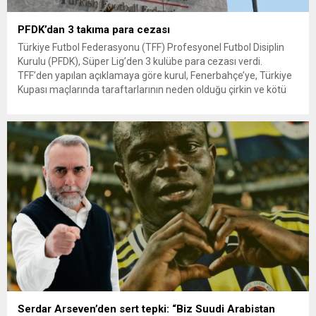
PFDK’dan 3 takıma para cezası
Türkiye Futbol Federasyonu (TFF) Profesyonel Futbol Disiplin
Kurulu (PFDK), Süper Lig’den 3 kulübe para cezası verdi.
TFF’den yapılan açıklamaya göre kurul, Fenerbahçe’ye, Türkiye
Kupası maçlarında taraftarlarının neden olduğu çirkin ve kötü
tezahürat nedeniyle 40 bin lira para cezası verdi. BEŞİKTAŞ,
FENERBAHÇE VE KOCAELİSPOR’A PARA CEZASI Kocaelispor’a,
taraftarlarının neden olduğu saha...
Serdar Arseven’den sert tepki: “Biz Suudi Arabistan