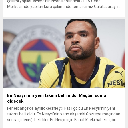
çekimi yapıldı. İsviçre’nin Nyon kentindeki UEFA Genel
Merkezi’nde yapılan kura çekiminde temsilcimiz Galatasaray’ın
da rakibi belli oldu. GALATASARAY’IN RAKİBİ JUVENTUS OLDU
Lig aşamasını 10 puanla 20. sırada tamamlayan Galatasaray,
son 16 play-off turuna katılma hakkı...
En Nesyri’nin yeni takımı belli oldu: Maçtan sonra
gidecek
Fenerbahçe’de ayrılık kesinleşti. Faslı golcü En Nesyri’nin yeni
takımı belli oldu. En Nesyri’nin yarın akşamki Göztepe maçından
sonra gideceği belirtildi. En Nesyri için Fanatik’teki habere göre
Fenerbahçe ile Juventus anlaştı. Buna göre İtalyanlar,