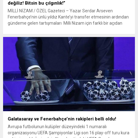
değiliz! Bitsin bu çılgınlık!”
MİLLİ NİZAM / ÖZEL Gazeteci – Yazar Serdar Arseven
Fenerbahçe’nin ünlü yıldız Kante’yi transfer etmesinin ardından
gündeme gelen tartışmaları Milli Nizam için farklı bir açıdan
değerlendirdi: “Fenerbahçe yılan hikayesine dönen N’Golo
Kante transferini Cumhurbaşkanı Sayın Recep Tayyip
Erdoğan’ın desteği ile nihayete erdirdi. N’Golo Kante elbette
önemli bir futbolcu, yaşı 34...
Galatasaray ve Fenerbahçe’nin rakipleri belli oldu!
Avrupa futbolunun kulüpler düzeyindeki 1 numaralı
organizasyonu UEFA Şampiyonlar Ligi son 16 play-off turu kura