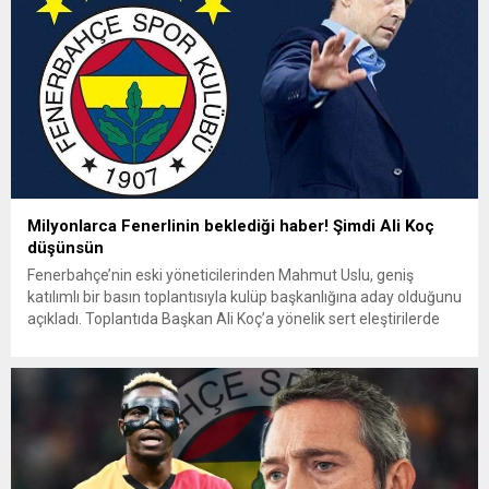
Milyonlarca Fenerlinin beklediği haber! Şimdi Ali Koç
düşünsün
Fenerbahçe’nin eski yöneticilerinden Mahmut Uslu, geniş
katılımlı bir basın toplantısıyla kulüp başkanlığına aday olduğunu
açıkladı. Toplantıda Başkan Ali Koç’a yönelik sert eleştirilerde
bulunan Uslu, hem sportif başarısızlıkları hem de transfer
stratejilerini hedef aldı. Konuşmasına Fenerbahçe’nin son
yıllardaki durumuna ilişkin eleştirilerle başlayan Uslu,
“Yaşamadığımız her şeyi 7 senelik Ali Koç döneminde...