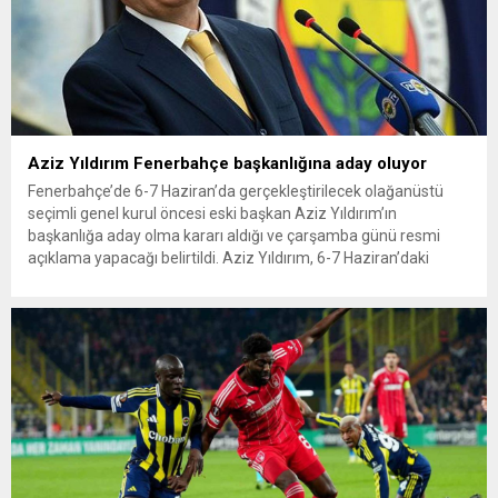
Aziz Yıldırım Fenerbahçe başkanlığına aday oluyor
Fenerbahçe’de 6-7 Haziran’da gerçekleştirilecek olağanüstü
seçimli genel kurul öncesi eski başkan Aziz Yıldırım’ın
başkanlığa aday olma kararı aldığı ve çarşamba günü resmi
açıklama yapacağı belirtildi. Aziz Yıldırım, 6-7 Haziran’daki
Fenerbahçe olağanüstü seçimli genel kurulunda başkanlığa
aday olmaya karar verdi.Aziz Yıldırım’ın adaylığını çarşamba
günü resmen açıklaması bekleniyor. Mehmet Ali Aydınlar,
Fenerbahçe...