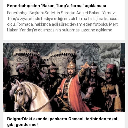
Fenerbahçe’den ‘Bakan Tunç’a forma’ açıklaması
Fenerbahçe Başkanı Sadettin Saran’ın Adalet Bakanı Yılmaz
Tunç’u ziyaretinde hediye ettiği imzalı forma tartışma konusu
oldu. Formada, hakkında adli süreç devam eden futbolcu Mert
Hakan Yandaş’ın da imzasının bulunması üzerine açıklama
yapan kulüp, “Bu, kadronun toplu imzaladığı standart bir hatıra
formasıdır. Ziyaretin içeriğiyle veya adli süreçle
ilişkilendirilemez” ifadelerini kullandı. Fenerbahçe...
Belgrad’daki skandal pankarta Osmanlı tarihinden tokat
gibi gönderme!