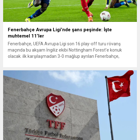
Fenerbahçe Avrupa Ligi’nde şans peşinde: İşte
muhtemel 11’ler
Fenerbahçe, UEFA Avrupa Ligi son 16 play-off turu rövanş
maçında bu akşam İngiliz ekibi Nottingham Forest’e konuk
olacak. ilk karşılaşmadan 3-0 mağlup ayrılan Fenerbahçe,
Avrupa Ligi’nde yoluna devam etmek için İngiltere’de
oynayacağı rövanş karşılaşmasında rakibini 4 farkla yenmesi
gerekiyor. UEFA Avrupa Ligi son 16 play-off turu rövanş
maçında Fenerbahçe, bu...