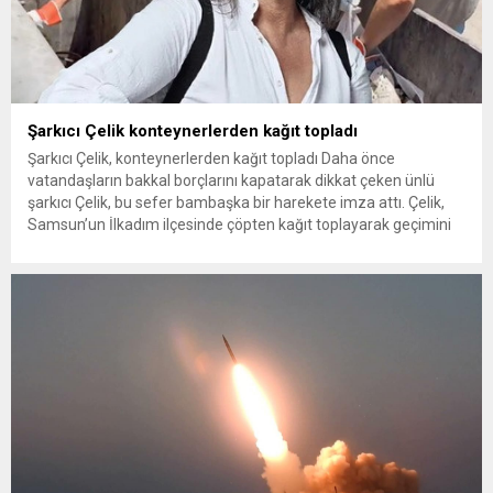
Şarkıcı Çelik konteynerlerden kağıt topladı
Şarkıcı Çelik, konteynerlerden kağıt topladı Daha önce
vatandaşların bakkal borçlarını kapatarak dikkat çeken ünlü
şarkıcı Çelik, bu sefer bambaşka bir harekete imza attı. Çelik,
Samsun’un İlkadım ilçesinde çöpten kağıt toplayarak geçimini
sağlayan Serpil Hanım’a destek oldu. Çelik, sokaklardaki
konteynerlerden kağıt topladı. Ünlü şarkıcı Çelik, Samsun’un
İlkadım ilçesinde çöpten kağıt toplayarak...