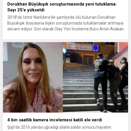
Dorukhan Büyükışık soruşturmasında yeni tutuklama:
Sayı 25’e yükseldi
2018’de İzmir Narlıdere’de şantiyede ölü bulunan Dorukhan
Büyükışık dosyasına ilişkin soruşturmada tutuklamalar artmaya
devam ediyor. Son olarak Olay Yeri İnceleme Büro Amiri Atakan
Kaçar’ın da tutuklanmasıyla dosyadaki tutuklu sayısı 25’e
yükseldi. İzmir’in Narlıdere ilçesinde 2018 yılında şantiyede ölü
bulunan Dorukhan Büyükışık’a ilişkin yeniden açılan
soruşturmada tutuklamalar genişliyor. Son olarak dönemin...
4 bin saatlik kamera incelemesi katili ele verdi
Şişli’de 2016 yılında uğradığı silahlı saldırı sonucu hayatını