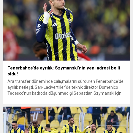
DEVREDE...
Fenerbahçe’de ayrılık: Szymanski’nin yeni adresi belli
oldu!
Ara transfer döneminde çalışmalarını sürdüren Fenerbahçe’de
ayrılık netleşti. Sarı-Lacivertliler’de teknik direktör Domenico
Tedesco’nun kadroda düşünmediği Sebastian Szymanski için
Rennes ile anlaşma sağlandı. BU AKŞAM AYRILIYOR Le
Parisien’in Rennes kulübü yetkililerinden aldığı bilgiye göre;
Fenerbahçe ve Fransız kulübü arasında bu sabah saatlerinde
tüm şartlarda ve koşullarda anlaşma sağlandı. Rennes
Kulübü’nün, Szymanski’nin...