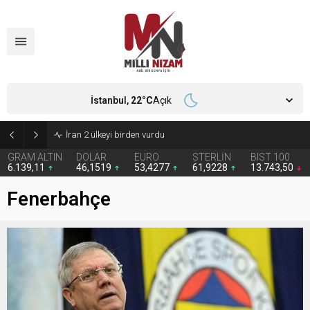
İstanbul,
22
°C
Açık
İran 2 ülkeyi birden vurdu
GRAM ALTIN
DOLAR
EURO
STERLİN
BIST 100
6.139,11
46,1519
53,4277
61,9228
13.743,50
Fenerbahçe