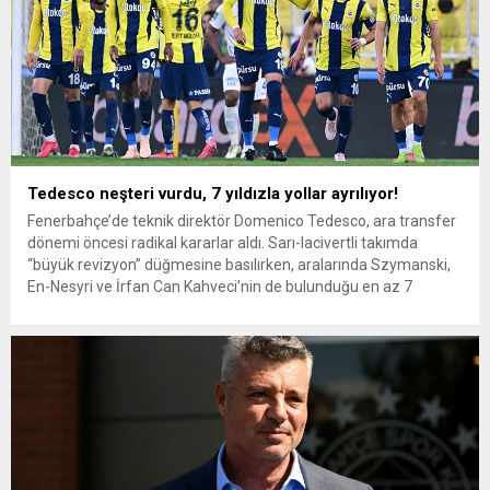
Tedesco neşteri vurdu, 7 yıldızla yollar ayrılıyor!
Fenerbahçe’de teknik direktör Domenico Tedesco, ara transfer
dönemi öncesi radikal kararlar aldı. Sarı-lacivertli takımda
“büyük revizyon” düğmesine basılırken, aralarında Szymanski,
En-Nesyri ve İrfan Can Kahveci’nin de bulunduğu en az 7
futbolcunun bileti kesildi. Süper Lig’de şampiyonluk yarışını
sürdüren Fenerbahçe, devre arası transfer dönemine “yaprak
dökümü” ile girmeye hazırlanıyor. Teknik direktör...