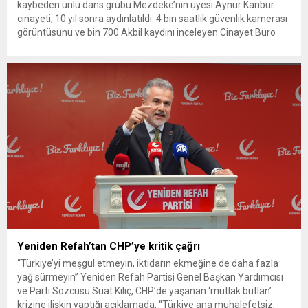
kaybeden ünlü dans grubu Mezdeke’nin üyesi Aynur Kanbur
cinayeti, 10 yıl sonra aydınlatıldı. 4 bin saatlik güvenlik kamerası
görüntüsünü ve bin 700 Akbil kaydını inceleyen Cinayet Büro
ekipleri, cinayeti işlediğini itiraf eden maktulün akrabası Bülent
G. ile azmettirici olduğu öne sürülen 2...
Yeniden Refah’tan CHP’ye kritik çağrı
“Türkiye’yi meşgul etmeyin, iktidarın ekmeğine de daha fazla
yağ sürmeyin” Yeniden Refah Partisi Genel Başkan Yardımcısı
ve Parti Sözcüsü Suat Kılıç, CHP’de yaşanan ‘mutlak butlan’
krizine ilişkin yaptığı açıklamada, “Türkiye ana muhalefetsiz,