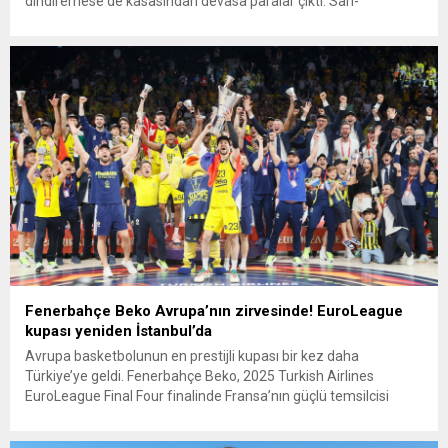
dindiremese de kasasından devasa paralar çıktı. Sarı-
Lacivertliler bu süreçte toplam 330 milyon euro transfer
harcaması yaptı, ancak bu yatırım ne kupalara ne de istikrarlı
başarıya dönüşebildi. Özellikle Ali Koç’un 2018’de başkanlık
koltuğuna oturmasıyla birlikte, harcamalar artarken
beklentiler...
Fenerbahçe Beko Avrupa’nın zirvesinde! EuroLeague
kupası yeniden İstanbul’da
Avrupa basketbolunun en prestijli kupası bir kez daha
Türkiye’ye geldi. Fenerbahçe Beko, 2025 Turkish Airlines
EuroLeague Final Four finalinde Fransa’nın güçlü temsilcisi
Monaco’yu 81-70 mağlup ederek 8 yıl aradan sonra yeniden
Avrupa şampiyonu oldu. Final mücadelesi Abu Dabi’deki Etihad