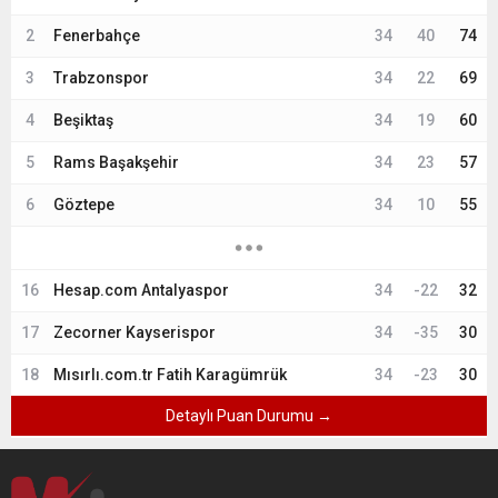
2
Fenerbahçe
34
40
74
3
Trabzonspor
34
22
69
4
Beşiktaş
34
19
60
5
Rams Başakşehir
34
23
57
6
Göztepe
34
10
55
16
Hesap.com Antalyaspor
34
-22
32
17
Zecorner Kayserispor
34
-35
30
18
Mısırlı.com.tr Fatih Karagümrük
34
-23
30
Detaylı Puan Durumu →