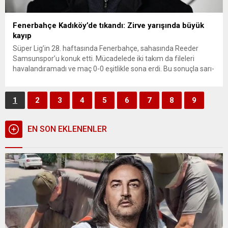
Fenerbahçe Kadıköy’de tıkandı: Zirve yarışında büyük
kayıp
Süper Lig’in 28. haftasında Fenerbahçe, sahasında Reeder
Samsunspor’u konuk etti. Mücadelede iki takım da fileleri
havalandıramadı ve maç 0-0 eşitlikle sona erdi. Bu sonuçla sarı-
lacivertliler, şampiyonluk yarışında kritik bir puan kaybı
yaşarken, iç sahadaki 9 maçlık galibiyet serisi de sona erdi.
Kadıköy’de Gol Sessizliği Bu sezon evinde oynadığı tüm lig...
1
2
3
4
5
6
7
8
9
EN SON EKLENENLER