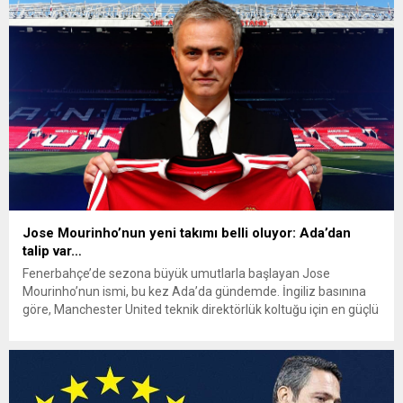
Arena’da oynandı. Maça hızlı başlayan Monaco, 13-4’lük bir
üstünlük kurarak erken...
Jose Mourinho’nun yeni takımı belli oluyor: Ada’dan
talip var…
Fenerbahçe’de sezona büyük umutlarla başlayan Jose
Mourinho’nun ismi, bu kez Ada’da gündemde. İngiliz basınına
göre, Manchester United teknik direktörlük koltuğu için en güçlü
aday Mourinho. Premier Lig devlerinden Manchester United’da
teknik direktör Ruben Amorim’in geleceği tartışma konusu.
Sezon sonunda yolların ayrılabileceği konuşulurken, İngiliz
bahis siteleri yerine geçebilecek favori ismi Jose...