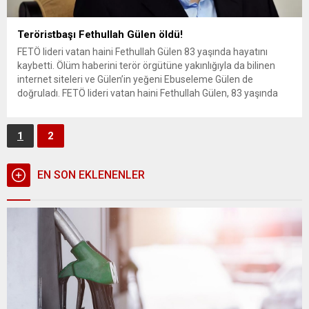
Teröristbaşı Fethullah Gülen öldü!
FETÖ lideri vatan haini Fethullah Gülen 83 yaşında hayatını
kaybetti. Ölüm haberini terör örgütüne yakınlığıyla da bilinen
internet siteleri ve Gülen’in yeğeni Ebuseleme Gülen de
doğruladı. FETÖ lideri vatan haini Fethullah Gülen, 83 yaşında
Pensilvanya’da öldü. Gülen, 2016 yılında Türkiye’de 15 Temmuz
darbe girişiminde bulundu ve ülkede bazı hükümet işlevlerinin...
1
2
EN SON EKLENENLER