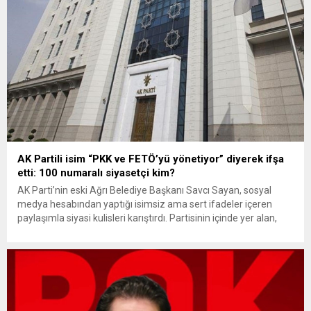
AK Partili isim “PKK ve FETÖ’yü yönetiyor” diyerek ifşa
etti: 100 numaralı siyasetçi kim?
AK Parti’nin eski Ağrı Belediye Başkanı Savcı Sayan, sosyal
medya hesabından yaptığı isimsiz ama sert ifadeler içeren
paylaşımla siyasi kulisleri karıştırdı. Partisinin içinde yer alan,
Cumhurbaşkanı Erdoğan’a çok yakın olduğu ima edilen bir kişiyi
hedef alan Sayan, adeta zehir zemberek bir metin yayımladı.
Savcı Sayan’ın paylaşımı açık bir hedef göstermese...