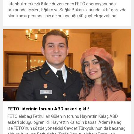
İstanbul merkezli 8 ilde düzenlenen FETÖ operasyonunda,
aralarında İçişleri, Eğitim ve Sağlık Bakanlıklarında aktif görevde
olan kamu personelinin de bulunduğu 40 şüpheli gözaltına
alındı. Operasyonda 18 aktif kamu görevlisinin örgütle bağlantılı
olduğu tespit edildi. İstanbul Cumhuriyet Başsavcılığı’nın
yürüttüğü soruşturma kapsamında, İstanbul Kaçakçılık
Suçlarıyla Mücadele ve Terörle Mücadele şube ekipleri,
örgütün...
FETÖ liderinin torunu ABD askeri çıktı!
FETÖ elebaşı Fethullah Gülen’in torunu Hayrettin Kalaç ABD
askeri olduğu öğrenildi. Hayrettin Kalaç’ın babası Adem Kalaç
ise FETÖ’nün sözde yöneticisi Cevdet Türkyolu’nun da bacanağı