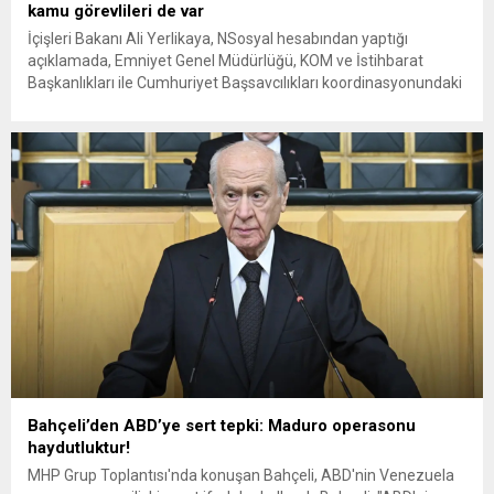
kamu görevlileri de var
İçişleri Bakanı Ali Yerlikaya, NSosyal hesabından yaptığı
açıklamada, Emniyet Genel Müdürlüğü, KOM ve İstihbarat
Başkanlıkları ile Cumhuriyet Başsavcılıkları koordinasyonundaki
çalışmalar, gizli tanıktan elde edilen dijital materyallerdeki
bilgiler doğrultusunda İstanbul, Ankara, Diyarbakır, Balıkesir,
Bilecik, Bursa, Erzincan, Hatay, İzmir, Kayseri, Kütahya, Manisa,
Muğla, Sivas, Şanlıurfa ve Rize’de operasyon düzenlendiğini
belirtti. Aktif kamu...
Bahçeli’den ABD’ye sert tepki: Maduro operasonu
haydutluktur!
MHP Grup Toplantısı'nda konuşan Bahçeli, ABD'nin Venezuela