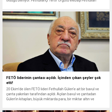
olduğu biliniyor. Fethullahçı Terör Örgütü elebaşı Fethullah
Gülen’in ve çevresinin Amerika Birleşik Devletleri’nde rahat bir
hayat yaşadığı biliniyordu. Yaşam şartları, lüks koşulların var
oluşu gözler önündeydi....
FETÖ liderinin çantası açıldı. İçinden çıkan şeyler şok
etti!
20 Ekim’de ölen FETÖ lideri Fethullah Gülen’e ait bir bavul ve
çanta yakınları tarafından açıldı. Açılan bavul ve çantadan
Gülen’in kitapları, büyük miktarda para, bir miktar altın ve
vekaletname bulundu. 20 Ekim’de ABD’de ölen teröristbaşı
Fethullah Gülen’in çantası açıldı. Açılan çantanın içinden değerli