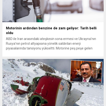
Motorinin ardından benzine de zam geliyor: Tarih belli
oldu
ABD ile İran arasındaki ateşkesin sona ermesi ve Ukrayna’nın
Rusya’nın petrol altyapısına yönelik saldırıları enerji
piyasalarında tansiyonu yükseltti. Motorine peş peşe gelen
zamların ardından benzinin litre fiyatında da çarşamba
gününden itibaren yaklaşık 1 lira 60 kuruşluk artış bekleniyor.
Küresel enerji piyasalarında artan jeopolitik gerilim, Türkiye’de
akaryakıt fiyatlarını yukarı taşımaya devam...