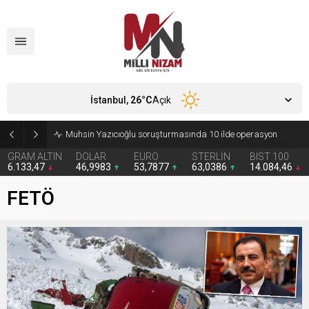
İstanbul,
26
°C
Açık
Muhsin Yazıcıoğlu soruşturmasında 10 ilde operasyon
GRAM ALTIN
DOLAR
EURO
STERLİN
BIST 100
6.133,47
46,9983
53,7877
63,0386
14.084,46
FETÖ