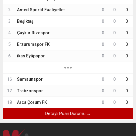
2
Amed Sportif Faaliyetler
0
0
0
3
Beşiktaş
0
0
0
4
Çaykur Rizespor
0
0
0
5
Erzurumspor FK
0
0
0
6
ikas Eyüpspor
0
0
0
16
Samsunspor
0
0
0
17
Trabzonspor
0
0
0
18
Arca Çorum FK
0
0
0
Detaylı Puan Durumu →