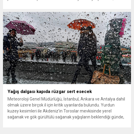
aralarında eski sevgili ve saldırgan yeğenin de bulunduğu 3 kişi
tutuklandı, ağır yaralanan talihsiz kadın ise 30 gündür yoğun
bakımda yaşam savaşı...
Yağış dalgası kapıda rüzgar sert esecek
Meteoroloji Genel Müdürlüğü, İstanbul, Ankara ve Antalya dahil
olmak üzere birçok il için kritik uyarılarda bulundu. Yurdun
kuzey kesimleri ile Akdeniz’in Toroslar mevkisinde yerel
sağanak ve gök gürültülü sağanak yağışların beklendiği günde,
hava sıcaklıklarında önemli bir değişiklik olmayacağı ve mevsim
normallerinin süreceği tahmin ediliyor. Meteoroloji Genel