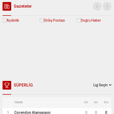
Müdürlüğü (MGM), 13 Temmuz...
Gazeteler
SÜPERLIG
Lig Seçin
TAKIM
OY
AV
PU
1
Corendon Alanyaspor
0
0
0