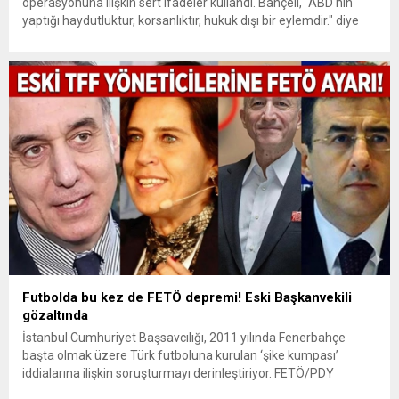
operasyonuna ilişkin sert ifadeler kullandı. Bahçeli, "ABD'nin
yaptığı haydutluktur, korsanlıktır, hukuk dışı bir eylemdir." diye
konuşurken Terörsüz Türkiye'ye dikkat çekti.
Futbolda bu kez de FETÖ depremi! Eski Başkanvekili
gözaltında
İstanbul Cumhuriyet Başsavcılığı, 2011 yılında Fenerbahçe
başta olmak üzere Türk futboluna kurulan ‘şike kumpası’
iddialarına ilişkin soruşturmayı derinleştiriyor. FETÖ/PDY
bağlantılı operasyonda, aralarında eski TFF Başkanvekili Lütfi