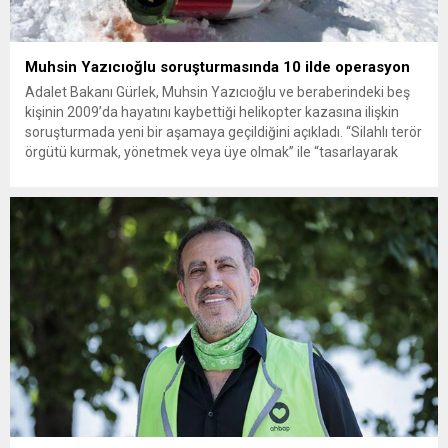
Muhsin Yazıcıoğlu soruşturmasında 10 ilde operasyon
Adalet Bakanı Gürlek, Muhsin Yazıcıoğlu ve beraberindeki beş
kişinin 2009’da hayatını kaybettiği helikopter kazasına ilişkin
soruşturmada yeni bir aşamaya geçildiğini açıkladı. “Silahlı terör
örgütü kurmak, yönetmek veya üye olmak” ile “tasarlayarak
kasten öldürme” suçlamaları kapsamında belirlenen 29
şüpheliye yönelik 10 ilde eş zamanlı operasyon düzenlendi; 25
kişi yakalandı. Merhum Büyük...