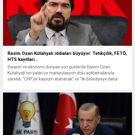
Rasim Ozan Kütahyalı iddiaları büyüyor: Tetikçilik, FETÖ,
HTS kayıtları…
Siyaset ve ekonomi dünyası son günlerde Rasim Ozan
Kütahyalı’nın yalan ve manipülasyon dolu açıklamalarıyla
sarsıldı. “CHP’ye kayyum atanacak” ve “iki belediyeye daha
operasyon yapılacak” iddialarını dile getiren Kütahyalı, Borsa
İstanbul’da ani düşüşe neden oldu. Hakkında soruşturma
başlatıldı, gözaltına alındı. Serbest kalması ise yeni bir
tartışmanın fitilini ateşledi. Tepkiler çığ gibi...