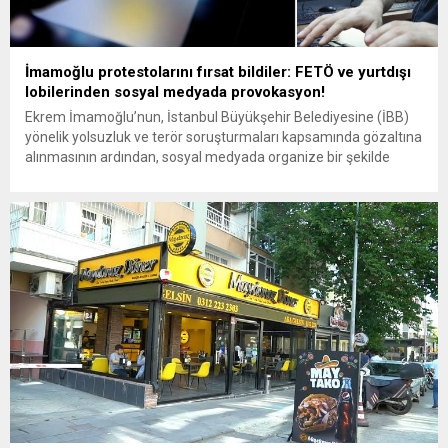
İmamoğlu protestolarını fırsat bildiler: FETÖ ve yurtdışı
lobilerinden sosyal medyada provokasyon!
Ekrem İmamoğlu’nun, İstanbul Büyükşehir Belediyesine (İBB)
yönelik yolsuzluk ve terör soruşturmaları kapsamında gözaltına
alınmasının ardından, sosyal medyada organize bir şekilde
sokağa çıkma çağrıları yapılmaya başlandı. Ancak, bu çağrıları
yapan hesapların kimliği incelendiğinde, FETÖ bağlantılı ve
yurtdışından yönlendirilen hesaplar olduğu ortaya çıktı. Özellikle
X (Twitter) platformunda CHP’lileri sokağa davet eden bazı...