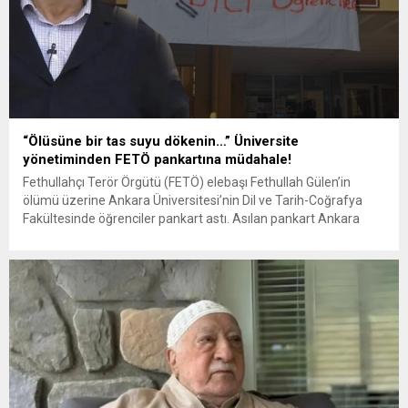
“Ölüsüne bir tas suyu dökenin…” Üniversite
yönetiminden FETÖ pankartına müdahale!
Fethullahçı Terör Örgütü (FETÖ) elebaşı Fethullah Gülen’in
ölümü üzerine Ankara Üniversitesi’nin Dil ve Tarih-Coğrafya
Fakültesinde öğrenciler pankart astı. Asılan pankart Ankara
Üniversitesi yönetimi tarafından kaldırtıldı. Ankara Üniversitesi
Dil Tarih ve Coğrafya Fakültesi (DTCF) öğrencileri FETÖ elebaşı
Fetullah Gülen’in ölümü sonrasında Cem Karaca’nın
seslendirdiği ‘Eşeği saldım çayıra’ isimli şarkıdan ‘Ölüsüne bir...