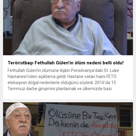
Teröristbaşı Fethullah Gülen’in ölüm nedeni belli oldu!
Fethullah Gülen’in ölümüne ilişkin Pensilvanya’daki St. Luke
Hastanesi’nden açıklama geldi. Hastane vatan haini FETÖ
elebaşının doğal nedenlerle öldüğünü söyledi. 2016’da 15
Temmuz darbe girişimini planlamak ve ülkemizde bazı
hükümet işlevlerinin kontrolünü ele geçirmek için paralel bir
devlet yapısı kurması sebebiyle kırmızı bültenle aranan
teröristbaşı Fethullah Gülen, 83 yaşında öldü. ”Doğal...