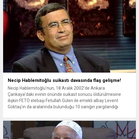
eşyaların yanı sıra bir vekaletname de çıktı....
Necip Hablemitoğlu suikastı davasında flaş gelişme!
Necip Hablemitoğlu’nun, 18 Aralık 2002’de Ankara
Çankaya’daki evinin önünde suikast sonucu öldürülmesine
ilişkin FETÖ elebaşı Fetullah Gülen ile emekli albay Levent
Göktaş’ın da aralarında bulunduğu 10 sanığın yargılandığı
davaya devam edildi. Ankara 28. Ağır Ceza Mahkemesi’ndeki
duruşmanın bugünkü celsesine, davanın tek tutuklu sanığı Nuri
Gökhan Bozkır ile başka davadan hükümlü...