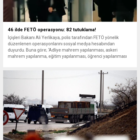
46 ilde FETÖ operasyonu: 82 tutuklama!
İçişleri Bakanı Ali Yerlikaya, polis tarafından FETÖ yönelik
düzenlenen operasyonlarını sosyal medya hesabından
duyurdu. Buna göre; ‘Adliye mahrem yapılanması, askeri
mahrem yapılanma, eğitim yapılanması, öğrenci yapılanması
ve mahrem yapılanmalar’ içerisinde faaliyette bulundukları,
kriptolu haberleşme programı ByLock kullanıcısı oldukları,
ankesörlü telefonlarla iletişim kurdukları, örgüt içerisindeki
sorumlularla irtibatlı oldukları, münferit sınav soruşturmaları...