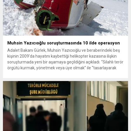
Muhsin Yazıcıoğlu soruşturmasında 10 ilde operasyon
Adalet Bakanı Gürlek, Muhsin Yazıcıoğlu ve beraberindeki beş
kişinin 2009’da hayatını kaybettiği helikopter kazasına ilişkin
soruşturmada yeni bir aşamaya geçildiğini açıkladı. “Silahlı terör
örgütü kurmak, yönetmek veya üye olmak” ile “tasarlayarak
kasten öldürme” suçlamaları kapsamında belirlenen 29
şüpheliye yönelik 10 ilde eş zamanlı operasyon düzenlendi; 25
kişi yakalandı. Merhum Büyük...