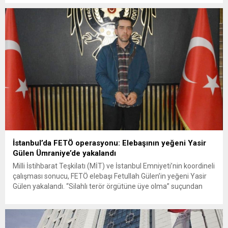
Arıboğan ve eski TFF Genel Sekreteri Ebru Köksal’ın da
bulunduğu 4 kritik isim gözaltına alındı. Şüpheliler, terör
örgütüne yardım ve kumpas sürecindeki usulsüzlüklerle
suçlanıyor....
İstanbul’da FETÖ operasyonu: Elebaşının yeğeni Yasir
Gülen Ümraniye’de yakalandı
Milli İstihbarat Teşkilatı (MİT) ve İstanbul Emniyeti’nin koordineli
çalışması sonucu, FETÖ elebaşı Fetullah Gülen’in yeğeni Yasir
Gülen yakalandı. “Silahlı terör örgütüne üye olma” suçundan
aranan Gülen’in Ümraniye’de saklandığı hücre evine baskın
düzenlendi. İstanbul Emniyet Müdürlüğü Terörle Mücadele
Şube Müdürlüğü, İstihbarat Şube ve MİT koordinesinde
yürütülen çalışmalar, örgütün kritik bir isminin...