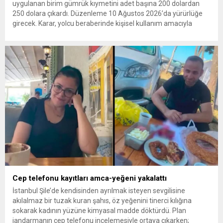
uygulanan birim gümrük kıymetini adet başına 200 dolardan
250 dolara çıkardı. Düzenleme 10 Ağustos 2026’da yürürlüğe
girecek. Karar, yolcu beraberinde kişisel kullanım amacıyla
getirilen telefonlara 250 dolarlık yeni bir vergi veya harç
getirildiği anlamına gelmiyor. Ticari cep telefonu ithalatında
uygulanan gözetim...
Cep telefonu kayıtları amca-yeğeni yakalattı
İstanbul Şile’de kendisinden ayrılmak isteyen sevgilisine
akılalmaz bir tuzak kuran şahıs, öz yeğenini tinerci kılığına
sokarak kadının yüzüne kimyasal madde döktürdü. Plan
jandarmanın cep telefonu incelemesiyle ortaya çıkarken;