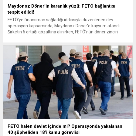
Maydonoz Döner’in karanlık yüzü: FETÖ bağlantısı
tespit edildi!
FETÖ’ye finansman sağladığı iddiasıyla düzenlenen dev
operasyon kapsamında, Maydonoz Döner’e kayyum atandı.
Şirketin 6 ortağı gözaltına alınırken, FETÖ’nün döner zinciri
üzerinden para akladığı ve örgütsel faaliyet yürüttüğü tespit
edildi. İçişleri Bakanı Ali Yerlikaya, FETÖ’nün finansal ağına
yönelik 31 ilde “Kıskaç-40” operasyonunun düzenlendiğini
açıkladı. Operasyon kapsamında Maydonoz Döner’e yönelik
ciddi bulgular...
FETÖ halen devlet içinde mi? Operasyonda yakalanan
40 şüpheliden 18’i kamu görevlisi