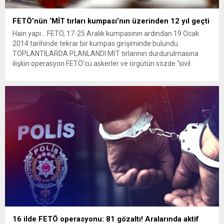
FETÖ’nün ‘MİT tırları kumpası’nın üzerinden 12 yıl geçti
Hain yapı… FETÖ, 17-25 Aralık kumpasının ardından 19 Ocak
2014 tarihinde tekrar bir kumpas girişiminde bulundu.
TOPLANTILARDA PLANLANDI MİT tırlarının durdurulmasına
ilişkin operasyon FETÖ’cü askerler ve örgütün sözde “sivil
imamları” tarafından 2013 yılında Diyarbakır ile Nevşehir’de
düzenlenen toplantılarda planlandı. Operasyon, o dönem
öğretmen olan sözde FETÖ imamı Mustafa İlhan’ın ihbarıyla...
16 ilde FETÖ operasyonu: 81 gözaltı! Aralarında aktif