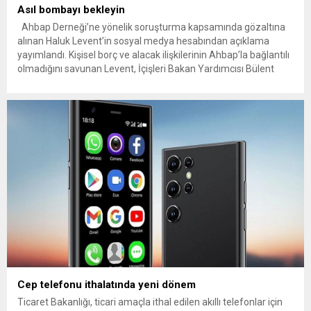
Asıl bombayı bekleyin
Ahbap Derneği’ne yönelik soruşturma kapsamında gözaltına
alınan Haluk Levent’in sosyal medya hesabından açıklama
yayımlandı. Kişisel borç ve alacak ilişkilerinin Ahbap’la bağlantılı
olmadığını savunan Levent, İçişleri Bakan Yardımcısı Bülent
Turan’dan derneğin deprem döneminden bu yana bütün
faaliyetlerinin denetlenmesini istediğini belirtti. Levent,
“Yakında yapacağım açıklamalarda bu sürece nasıl gelindiğini
öğreneceksiniz” dedi....
Cep telefonu ithalatında yeni dönem
Ticaret Bakanlığı, ticari amaçla ithal edilen akıllı telefonlar için