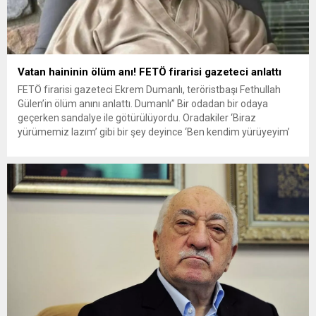
Vatan haininin ölüm anı! FETÖ firarisi gazeteci anlattı
FETÖ firarisi gazeteci Ekrem Dumanlı, teröristbaşı Fethullah
Gülen’in ölüm anını anlattı. Dumanlı” Bir odadan bir odaya
geçerken sandalye ile götürülüyordu. Oradakiler ‘Biraz
yürümemiz lazım’ gibi bir şey deyince ‘Ben kendim yürüyeyim’
diyor. Önce ayağa kalkıyor, sonra oturuyor ve vefat ediyor.”
ifadelerini kullandı. 15 Temmuz hain darbe girişiminde
ülkemizin birliğine ve...