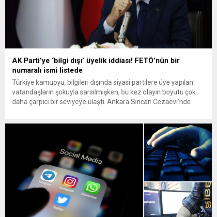
AK Parti’ye ‘bilgi dışı’ üyelik iddiası! FETÖ’nün bir
numaralı ismi listede
Türkiye kamuoyu, bilgileri dışında siyasi partilere üye yapılan
vatandaşların şokuyla sarsılmışken, bu kez olayın boyutu çok
daha çarpıcı bir seviyeye ulaştı. Ankara Sincan Cezaevi’nde
tutuklu bulunan bazı FETÖ hükümlü ve sanıklarının, AK Parti’ye
üye yapıldığı ortaya çıktı. Üstelik bu isimler arasında 15
Temmuz darbe girişiminin “bir numarası” olarak gösterilen
eski...