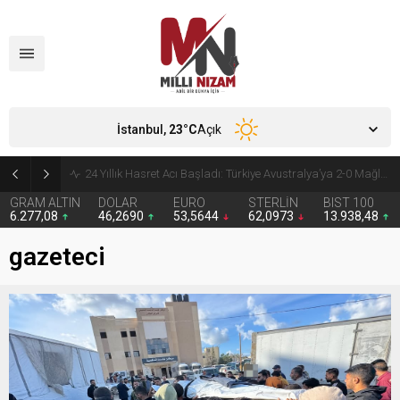
İstanbul,
23
°C
Açık
24 Yıllık Hasret Acı Başladı: Türkiye Avustralya’ya 2-0 Mağlup Oldu
GRAM ALTIN
DOLAR
EURO
STERLİN
BIST 100
6.277,08
46,2690
53,5644
62,0973
13.938,48
gazeteci