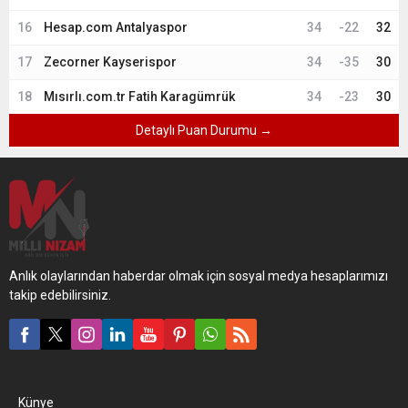
16
Hesap.com Antalyaspor
34
-22
32
17
Zecorner Kayserispor
34
-35
30
18
Mısırlı.com.tr Fatih Karagümrük
34
-23
30
Detaylı Puan Durumu →
Anlık olaylarından haberdar olmak için sosyal medya hesaplarımızı
takip edebilirsiniz.
Künye