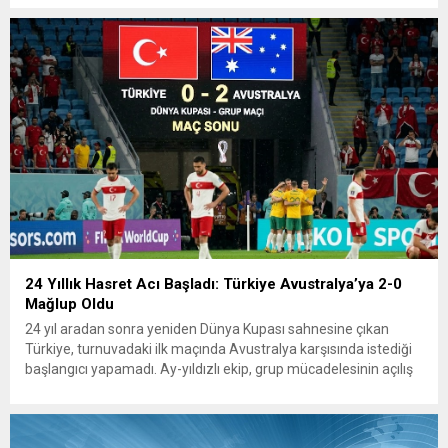
kazanan kira artışları, düşük...
24 Yıllık Hasret Acı Başladı: Türkiye Avustralya’ya 2-0
Mağlup Oldu
24 yıl aradan sonra yeniden Dünya Kupası sahnesine çıkan
Türkiye, turnuvadaki ilk maçında Avustralya karşısında istediği
başlangıcı yapamadı. Ay-yıldızlı ekip, grup mücadelesinin açılış
karşılaşmasında rakibine 2-0 mağlup olarak Dünya Kupası
serüvenine puansız başladı. Karşılaşmanın ilk dakikalarından
itibaren iki takım da kontrollü bir oyun sergilerken, Avustralya