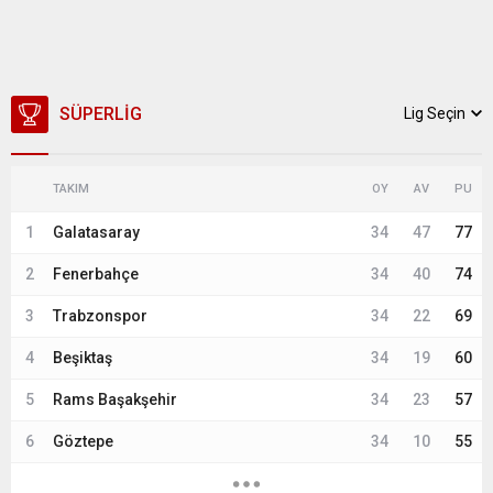
SÜPERLIG
Lig Seçin
TAKIM
OY
AV
PU
1
Galatasaray
34
47
77
2
Fenerbahçe
34
40
74
3
Trabzonspor
34
22
69
4
Beşiktaş
34
19
60
5
Rams Başakşehir
34
23
57
6
Göztepe
34
10
55