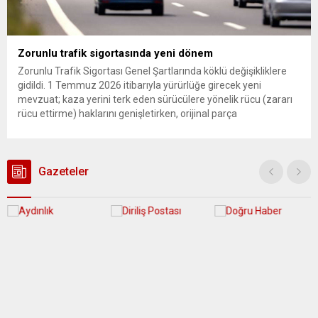
Zorunlu trafik sigortasında yeni dönem
Zorunlu Trafik Sigortası Genel Şartlarında köklü değişikliklere
gidildi. 1 Temmuz 2026 itibarıyla yürürlüğe girecek yeni
mevzuat; kaza yerini terk eden sürücülere yönelik rücu (zararı
rücu ettirme) haklarını genişletirken, orijinal parça
kullanımındaki yaş sınırını kaldırıyor ve değer kaybı
ödemelerinde hak sahibinin başvuru şartını otomatik hale
getiriyor. Hazine Müsteşarlığına bağlı ilgili kurumlarca...
Gazeteler