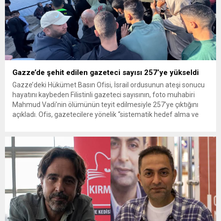
Gazze’de şehit edilen gazeteci sayısı 257’ye yükseldi
Gazze’deki Hükümet Basın Ofisi, İsrail ordusunun ateşi sonucu
hayatını kaybeden Filistinli gazeteci sayısının, foto muhabiri
Mahmud Vadi’nin ölümünün teyit edilmesiyle 257’ye çıktığını
açıkladı. Ofis, gazetecilere yönelik “sistematik hedef alma ve
infazları” kınayarak uluslararası ve Arap basın örgütlerine,
Gazze’deki suçları açıkça kınama çağrısı yaptı. Gazze Hükümet
Basın Ofisi tarafından yapılan açıklamada,...