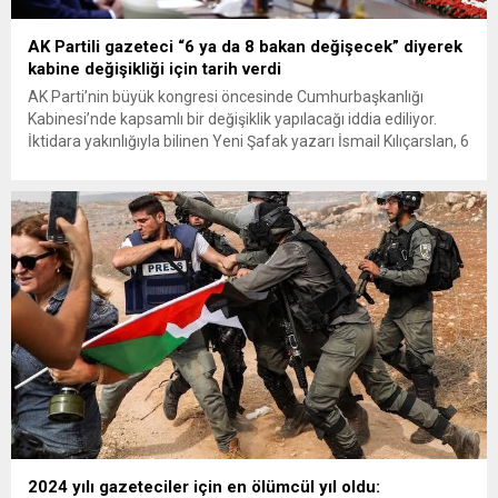
AK Partili gazeteci “6 ya da 8 bakan değişecek” diyerek
kabine değişikliği için tarih verdi
AK Parti’nin büyük kongresi öncesinde Cumhurbaşkanlığı
Kabinesi’nde kapsamlı bir değişiklik yapılacağı iddia ediliyor.
İktidara yakınlığıyla bilinen Yeni Şafak yazarı İsmail Kılıçarslan, 6
ila 8 bakanın görevden alınabileceğini öne sürdü.
Cumhurbaşkanı Recep Tayyip Erdoğan, 31 Mart Yerel
Seçimleri’ndeki sonuçların ardından parti içinde değişim
sinyalleri vermişti. Kabinede değişiklik olabileceğini daha önce
dile...
2024 yılı gazeteciler için en ölümcül yıl oldu: