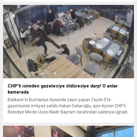
Par’ın “Hadsiz, ezik, cahil” şeklindeki yanıtıyla tırmandı.
Tartışma, sosyal medyada gündem yarattı ve kullanıcılar iki
gazeteci hakkında yorumlarda bulundu. Tartışma...
CHP’li isimden gazeteciye öldüresiye darp! O anlar
kamerada
Balıkesir’in Burhaniye ilçesinde yayın yapan Zeytin Efe
gazetesinin imtiyaz sahibi Hakan Sataroğlu, aynı ilçenin CHP’li
Belediye Meclis Üyesi Nadir Bayram tarafından saldırıya uğradı.
Bu anlar ise saniye saniye güvenlik kamerasına yansıdı. Edinilen
bilgiye göre, Zeytin Efe gazetesinin imtiyaz sahibi Hakan
Sataroğlu, Burhaniye’nin CHP’li Meclis üyesi Nadir Bayram
tarafından saldırıya uğradı. Saldırı anı ise...