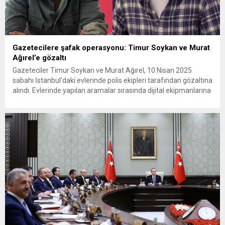
Gazetecilere şafak operasyonu: Timur Soykan ve Murat
Ağırel’e gözaltı
Gazeteciler Timur Soykan ve Murat Ağırel, 10 Nisan 2025
sabahı İstanbul’daki evlerinde polis ekipleri tarafından gözaltına
alındı. Evlerinde yapılan aramalar sırasında dijital ekipmanlarına
el konuldu. Gözaltı gerekçesi olarak “tehdit” ve “şantaj”
suçlamaları öne sürülürken, yetkililerden resmi bir açıklama
henüz gelmedi. Gözaltı haberini, meslektaşları Şule Aydın
sosyal medya üzerinden duyurdu. Aydın,...