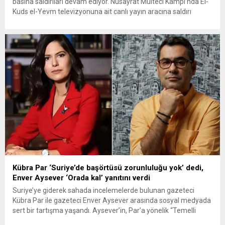
basına saldırıları devam ediyor. Nusayrat Mülteci Kampı’nda El-
Kuds el-Yevm televizyonuna ait canlı yayın aracına saldırı
düzenleyen İsrail, 5 gazeteciyi daha öldürdü. Terör devleti İsrail,
Filistin’de gerçekleştirdiği soykırımı dünya kamuoyuna
duyurmak için tehlike altında mücadele eden gazetecilerin
özellikle hedef alıyor. İsrail’in bu son...
Kübra Par ‘Suriye’de başörtüsü zorunluluğu yok’ dedi,
Enver Aysever ‘Orada kal’ yanıtını verdi
Suriye’ye giderek sahada incelemelerde bulunan gazeteci
Kübra Par ile gazeteci Enver Aysever arasında sosyal medyada
sert bir tartışma yaşandı. Aysever’in, Par’a yönelik “Temelli
orada kalmanızı temenni ederim” sözleriyle başlayan gerilim,