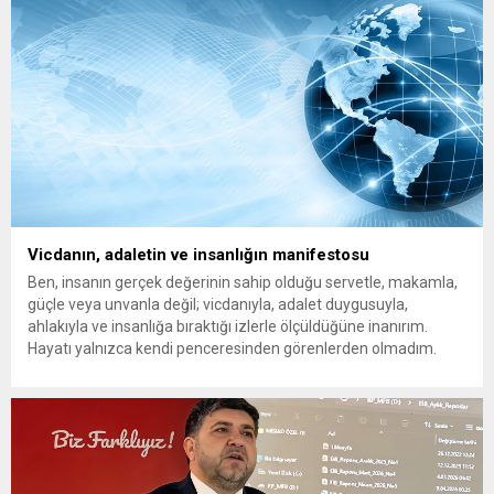
özellikle hızlı hücumlarla etkili olmaya...
Vicdanın, adaletin ve insanlığın manifestosu
Ben, insanın gerçek değerinin sahip olduğu servetle, makamla,
güçle veya unvanla değil; vicdanıyla, adalet duygusuyla,
ahlakıyla ve insanlığa bıraktığı izlerle ölçüldüğüne inanırım.
Hayatı yalnızca kendi penceresinden görenlerden olmadım.
Çünkü biliyorum ki dünyanın herhangi bir köşesinde yaşanan
acı, insanlığın ortak vicdanında açılmış bir yaradır. Bir çocuğun
gözyaşı da, bir annenin umudu...