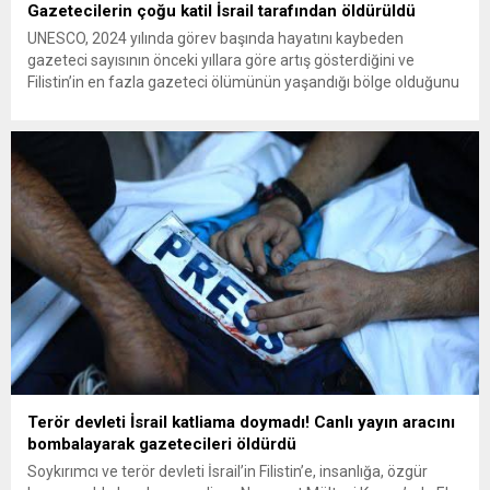
Gazetecilerin çoğu katil İsrail tarafından öldürüldü
UNESCO, 2024 yılında görev başında hayatını kaybeden
gazeteci sayısının önceki yıllara göre artış gösterdiğini ve
Filistin’in en fazla gazeteci ölümünün yaşandığı bölge olduğunu
açıkladı. Uluslararası gazetecilik örgütleri de 2024 yılının,
gazeteciler için özellikle tehlikeli bir yıl olduğuna dikkat çekti.
VOA Türkçe’den Can Kamiloğlu’nun haberine göre; UNESCO,
2024’te şu ana kadar...
Terör devleti İsrail katliama doymadı! Canlı yayın aracını
bombalayarak gazetecileri öldürdü
Soykırımcı ve terör devleti İsrail’in Filistin’e, insanlığa, özgür