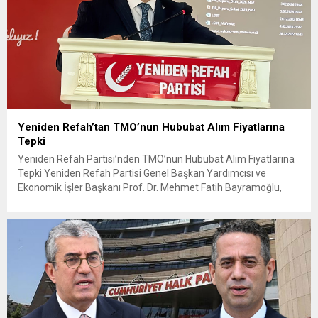
Yeniden Refah’tan TMO’nun Hububat Alım Fiyatlarına
Tepki
Yeniden Refah Partisi’nden TMO’nun Hububat Alım Fiyatlarına
Tepki Yeniden Refah Partisi Genel Başkan Yardımcısı ve
Ekonomik İşler Başkanı Prof. Dr. Mehmet Fatih Bayramoğlu,
Toprak Mahsulleri Ofisi’nin (TMO) açıkladığı hububat alım
fiyatlarına ilişkin yazılı bir açıklama yaptı. Bayramoğlu, açıklanan
fiyatların çiftçinin artan maliyetlerini karşılamaktan uzak
olduğunu savunarak fiyatların yeniden değerlendirilmesi
çağrısında...