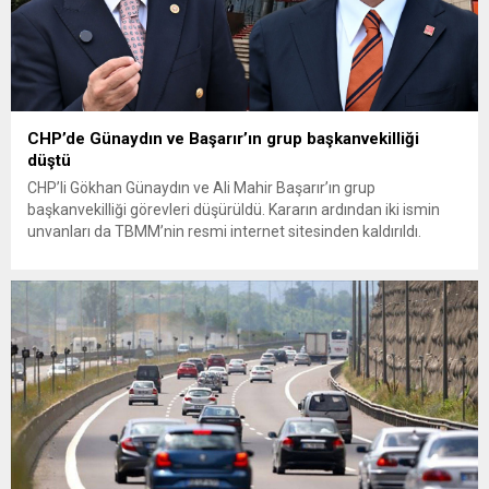
CHP’de Günaydın ve Başarır’ın grup başkanvekilliği
düştü
CHP’li Gökhan Günaydın ve Ali Mahir Başarır’ın grup
başkanvekilliği görevleri düşürüldü. Kararın ardından iki ismin
unvanları da TBMM’nin resmi internet sitesinden kaldırıldı.
Günaydın, ilk açıklamasında “Olmayan MYK’nın verdiği
hukuksuz bir karardır” dedi. CHP’den tedbirli olarak kesin
çıkarma cezası uygulanmak üzere Yüksek Disiplin Kurulu’na
(YDK) sevk edilen ve partideki tüm görevlerinden...