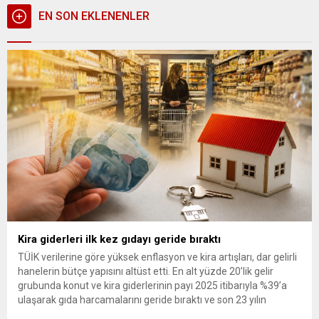
EN SON EKLENENLER
Kira giderleri ilk kez gıdayı geride bıraktı
TÜİK verilerine göre yüksek enflasyon ve kira artışları, dar gelirli
hanelerin bütçe yapısını altüst etti. En alt yüzde 20’lik gelir
grubunda konut ve kira giderlerinin payı 2025 itibarıyla %39’a
ulaşarak gıda harcamalarını geride bıraktı ve son 23 yılın
zirvesine çıktı. Türkiye’de yaşanan yüksek enflasyon ve hız