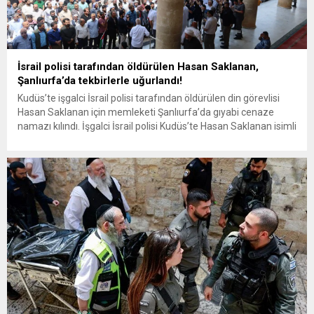
İsrail polisi tarafından öldürülen Hasan Saklanan,
Şanlıurfa’da tekbirlerle uğurlandı!
Kudüs’te işgalci İsrail polisi tarafından öldürülen din görevlisi
Hasan Saklanan için memleketi Şanlıurfa’da gıyabi cenaze
namazı kılındı. İşgalci İsrail polisi Kudüs’te Hasan Saklanan isimli
Türk vatandaşını silahla vurarak öldürdü. Türk vatandaşı Hasan
Saklanan’ın işgal polislerine bıçaklı saldırı gerçekleştirdiği ve bu
yüzden vurulduğu aktarılmıştı. Diyanet İşleri Başkanlığı’na bağlı
imamlık yaptığı öğrenilen...