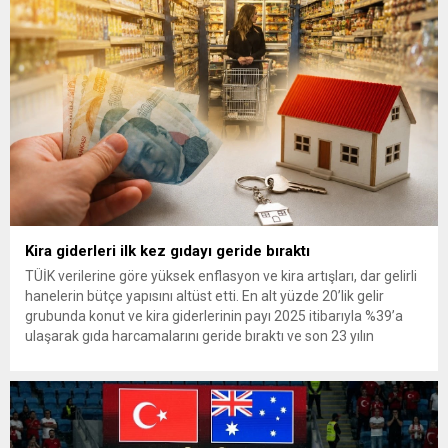
başkan seçilmesi nedeniyle hayırlı olsun ziyaretinde bulunan
Erbakan’a, Genel Başkan Yardımcıları...
Kira giderleri ilk kez gıdayı geride bıraktı
TÜİK verilerine göre yüksek enflasyon ve kira artışları, dar gelirli
hanelerin bütçe yapısını altüst etti. En alt yüzde 20’lik gelir
grubunda konut ve kira giderlerinin payı 2025 itibarıyla %39’a
ulaşarak gıda harcamalarını geride bıraktı ve son 23 yılın
zirvesine çıktı. Türkiye’de yaşanan yüksek enflasyon ve hız
kazanan kira artışları, düşük...