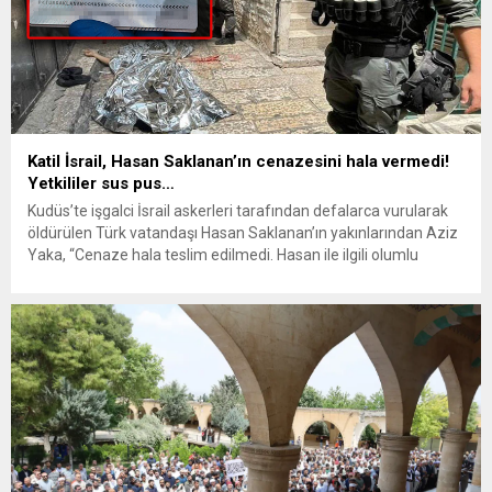
Katil İsrail, Hasan Saklanan’ın cenazesini hala vermedi!
Yetkililer sus pus…
Kudüs’te işgalci İsrail askerleri tarafından defalarca vurularak
öldürülen Türk vatandaşı Hasan Saklanan’ın yakınlarından Aziz
Yaka, “Cenaze hala teslim edilmedi. Hasan ile ilgili olumlu
gelişme ve haber yok açıkçası. Biz de müftülükle,
milletvekilleriyle, İçişleri Bakanlığı ile irtibat halindeyiz. Herhangi
olumlu bir sonuç yok” dedi. Soykırımcı İsrail yönetimi, Kudüs’te
bıçaklı saldırı gerçekleştirdikten...