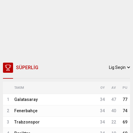
SÜPERLIG
Lig Seçin
TAKIM
OY
AV
PU
1
Galatasaray
34
47
77
2
Fenerbahçe
34
40
74
3
Trabzonspor
34
22
69