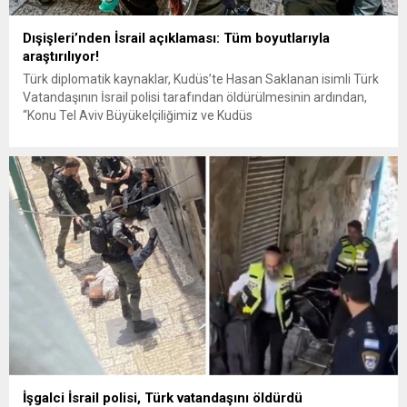
Dışişleri’nden İsrail açıklaması: Tüm boyutlarıyla
araştırılıyor!
Türk diplomatik kaynaklar, Kudüs’te Hasan Saklanan isimli Türk
Vatandaşının İsrail polisi tarafından öldürülmesinin ardından,
“Konu Tel Aviv Büyükelçiliğimiz ve Kudüs
Başkonsolosluğumuzca yakından takip edilmektedir”
açıklamasını yaptı. İşgalci İsrail polisi Kudüs’te Hasan Saklanan
isimli Türk vatandaşını silahla vurarak öldürdü. Türk vatandaşı
Hasan Saklanan’ın işgal polislerine bıçaklı saldırı gerçekleştirdiği
ve bu yüzden...
İşgalci İsrail polisi, Türk vatandaşını öldürdü