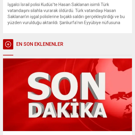
İşgalci İsrail polisi Kudüs’te Hasan Saklanan isimli Türk
vatandaşını silahla vurarak öldürdü. Türk vatandaşı Hasan
Saklanan’ın işgal polislerine bıçaklı saldırı gerçekleştirdiği ve bu
yüzden vurulduğu aktarıldı. Şanlıurfa’nın Eyyübiye nüfusuna
kayıtlı Türk vatandaşı Hasan Saklanan, Kudüs’te işgalci İsrail
polisleri tarafından vurularak öldürüldü. Kudüs’ün Eski Kent
bölgesindeki Herod Kapısı yakınlarında 72...
EN SON EKLENENLER