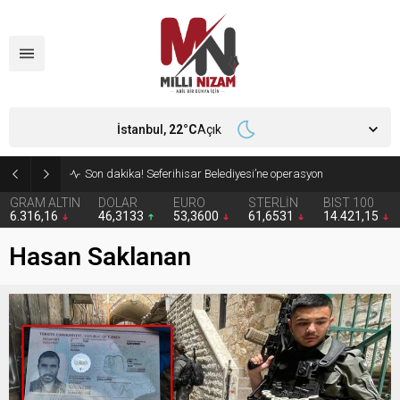
İstanbul,
22
°C
Açık
4 firmanın denetim kayyımı durduruldu
GRAM ALTIN
DOLAR
EURO
STERLİN
BIST 100
6.316,16
46,3133
53,3600
61,6531
14.421,15
Hasan Saklanan