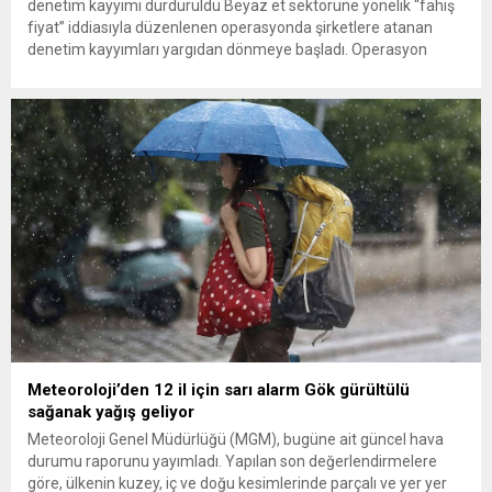
denetim kayyımı durduruldu Beyaz et sektörüne yönelik “fahiş
fiyat” iddiasıyla düzenlenen operasyonda şirketlere atanan
denetim kayyımları yargıdan dönmeye başladı. Operasyon
kapsamındaki 13 firmadan Gedik Piliç, Erpiliç, Lezita ve
Keskinoğlu’nun başvuruları üzerine mahkeme, denetim kayyımı
atamasının durdurulmasına karar verdi. Türkiye’nin önde gelen
beyaz et...
Meteoroloji’den 12 il için sarı alarm Gök gürültülü
sağanak yağış geliyor
Meteoroloji Genel Müdürlüğü (MGM), bugüne ait güncel hava
durumu raporunu yayımladı. Yapılan son değerlendirmelere
göre, ülkenin kuzey, iç ve doğu kesimlerinde parçalı ve yer yer