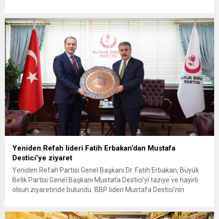
çok bulutlu bir hava hakim olacak. Muğla, Antalya, Burdur,
Eskişehir, Bolu, Kastamonu, Giresun, Trabzon, Rize, Erzurum,
Kars ve Van olmak üzere toplam 12 ilde yerel...
Yeniden Refah lideri Fatih Erbakan’dan Mustafa
Destici’ye ziyaret
Yeniden Refah Partisi Genel Başkanı Dr. Fatih Erbakan, Büyük
Birlik Partisi Genel Başkanı Mustafa Destici’yi taziye ve hayırlı
olsun ziyaretinde bulundu. BBP lideri Mustafa Destici’nin
geçtiğimiz günlerde vefat eden ağabeyi dolayısıyla başsağlığı
ve partisinin 13’üncü Olağan Kurultayı’nda yeniden genel