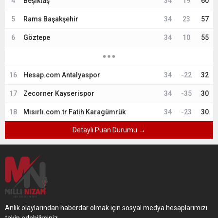
4
Beşiktaş
34
19
60
5
Rams Başakşehir
34
23
57
6
Göztepe
34
10
55
16
Hesap.com Antalyaspor
34
-22
32
17
Zecorner Kayserispor
34
-35
30
18
Mısırlı.com.tr Fatih Karagümrük
34
-23
30
Detaylı Puan Durumu →
Anlık olaylarından haberdar olmak için sosyal medya hesaplarımızı
takip edebilirsiniz.