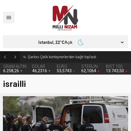
İstanbul,
22
°C
Açık
İran 2 ülkeyi birden vurdu
GRAM ALTIN
DOLAR
EURO
STERLİN
BIST 100
6.258,26
46,2316
53,5743
62,1064
13.743,50
israilli