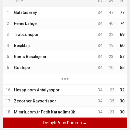
TAKIM
OY
AV
PU
1
Galatasaray
34
47
77
2
Fenerbahçe
34
40
74
3
Trabzonspor
34
22
69
4
Beşiktaş
34
19
60
5
Rams Başakşehir
34
23
57
6
Göztepe
34
10
55
16
Hesap.com Antalyaspor
34
-22
32
17
Zecorner Kayserispor
34
-35
30
18
Mısırlı.com.tr Fatih Karagümrük
34
-23
30
Detaylı Puan Durumu →