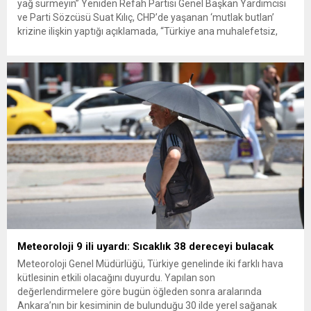
yağ sürmeyin” Yeniden Refah Partisi Genel Başkan Yardımcısı
ve Parti Sözcüsü Suat Kılıç, CHP’de yaşanan ‘mutlak butlan’
krizine ilişkin yaptığı açıklamada, “Türkiye ana muhalefetsiz,
ana muhalefet gündemsiz kalmamalıdır. Bir an önce anlaşın,
kurultay kararı alın, sorunun kaynağı değil, çözümün adresi
olun. Türkiye’yi...
Meteoroloji 9 ili uyardı: Sıcaklık 38 dereceyi bulacak
Meteoroloji Genel Müdürlüğü, Türkiye genelinde iki farklı hava
kütlesinin etkili olacağını duyurdu. Yapılan son
değerlendirmelere göre bugün öğleden sonra aralarında
Ankara’nın bir kesiminin de bulunduğu 30 ilde yerel sağanak