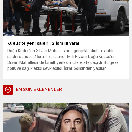
Kudüs’te yeni saldırı: 2 İsrailli yaralı
Doğu Kudüs’ün Silvan Mahallesinde gerçekleştirilen silahlı
saldırı sonucu 2 İsrailli yaralandı. Milli Nizam Doğu Kudüs’ün
Silvan Mahallesinde İsrailli yerleşimcilere ateş açıldı. Bölgeye
polis ve sağlık ekibi sevk edildi. İsrail polisinden yapılan
açıklamada, saldırıda 2 kişinin yaralandığı, saldırganın ise etkisiz
hale getirildiği duyuruldu. Yaralılar hastaneye kaldırılırken, olayla
ilgili soruşturma başlatıldı.
EN SON EKLENENLER