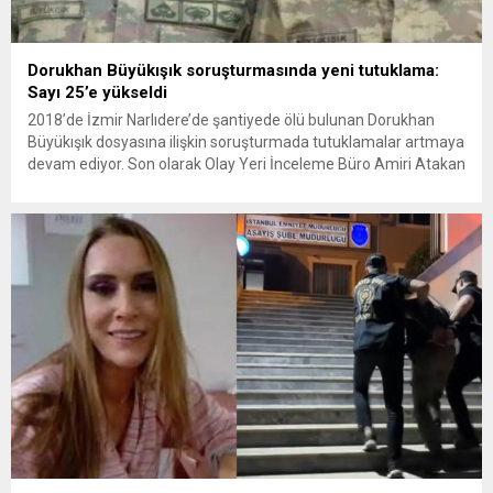
Dorukhan Büyükışık soruşturmasında yeni tutuklama:
Sayı 25’e yükseldi
2018’de İzmir Narlıdere’de şantiyede ölü bulunan Dorukhan
Büyükışık dosyasına ilişkin soruşturmada tutuklamalar artmaya
devam ediyor. Son olarak Olay Yeri İnceleme Büro Amiri Atakan
Kaçar’ın da tutuklanmasıyla dosyadaki tutuklu sayısı 25’e
yükseldi. İzmir’in Narlıdere ilçesinde 2018 yılında şantiyede ölü
bulunan Dorukhan Büyükışık’a ilişkin yeniden açılan
soruşturmada tutuklamalar genişliyor. Son olarak dönemin...