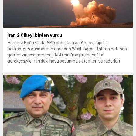
İran 2 ülkeyi birden vurdu
Hürmüz Boğazı’nda ABD ordusuna ait Apache tipi bir
helikopterin düşmesinin ardından Washington-Tahran hattında
gerilim zirveye tırmandı. ABD’nin “meşru müdafaa”
gerekçesiyle İran’daki hava savunma sistemleri ve radarları
vurmasına, İran Devrim Muhafızları Bahreyn ve Ürdün’deki
Amerikan askeri üslerini hedef alarak sert karşılık verdi. Tahran,
yeni bir ABD saldırısına anında yanıt verileceğini duyurdu....