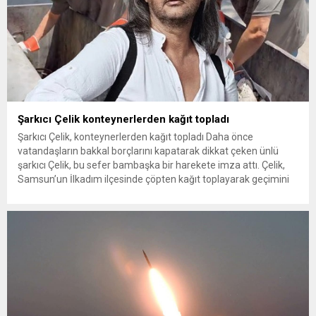
Şarkıcı Çelik konteynerlerden kağıt topladı
Şarkıcı Çelik, konteynerlerden kağıt topladı Daha önce
vatandaşların bakkal borçlarını kapatarak dikkat çeken ünlü
şarkıcı Çelik, bu sefer bambaşka bir harekete imza attı. Çelik,
Samsun’un İlkadım ilçesinde çöpten kağıt toplayarak geçimini
sağlayan Serpil Hanım’a destek oldu. Çelik, sokaklardaki
konteynerlerden kağıt topladı. Ünlü şarkıcı Çelik, Samsun’un
İlkadım ilçesinde çöpten kağıt toplayarak...