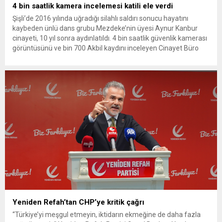
4 bin saatlik kamera incelemesi katili ele verdi
Şişli’de 2016 yılında uğradığı silahlı saldırı sonucu hayatını
kaybeden ünlü dans grubu Mezdeke’nin üyesi Aynur Kanbur
cinayeti, 10 yıl sonra aydınlatıldı. 4 bin saatlik güvenlik kamerası
görüntüsünü ve bin 700 Akbil kaydını inceleyen Cinayet Büro
ekipleri, cinayeti işlediğini itiraf eden maktulün akrabası Bülent
G. ile azmettirici olduğu öne sürülen 2...
Yeniden Refah’tan CHP’ye kritik çağrı
“Türkiye’yi meşgul etmeyin, iktidarın ekmeğine de daha fazla