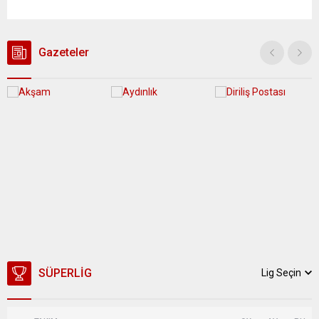
yağış geçişleri beklenirken; Ege ve Güneydoğu Anadolu
bölgelerindeki 9 ilde ise hava sıcaklıkları mevsim normallerinin
üzerine çıkarak yaz değerlerine ulaşacak. Ayrıca...
Gazeteler
SÜPERLIG
Lig Seçin