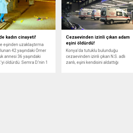
de kadın cinayeti!
Cezaevinden izinli çıkan adam
eşini öldürdü!
e eşinden uzaklaştırma
ulunan 42 yaşındaki Ömer
Konya’da tutuklu bulunduğu
cuk annesi 36 yaşındaki
cezaevinden izinli çıkan N.S. adlı
’yi öldürdü. Semra D.’nin 1
zanlı, eşini kendisini aldattığı
yaşadıkları tartışma
gerekçesiyle katletti. Merkez
 eşine uzaklaştırma kararı
Karatay ilçesi Tatlıcak Mahallesi
 öğrenildi. Kendisinin de
Neşeli Sokak üzerinde bulunan tek
ehlikesi sürüyor! Ömer D’nin
katlı bir evde yaşanan olayda,
a D’yi silahla vurduktan
geçtiğimiz pazartesi günü
ı silahla intihar etmek için
cezaevinden izinli olarak çıkan N.S.,
ateş...
dini nikahlı eşi Damla Dakım ile cep
telefonunda gördüğü bir
mesajlaşma üzerinden kendisini...