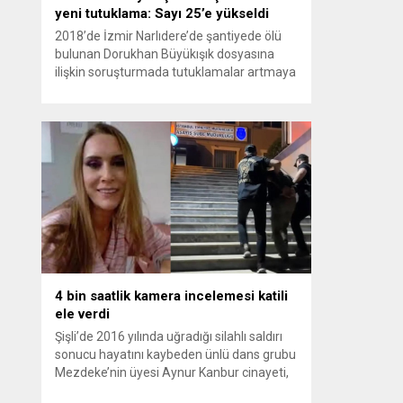
yeni tutuklama: Sayı 25’e yükseldi
2018’de İzmir Narlıdere’de şantiyede ölü
bulunan Dorukhan Büyükışık dosyasına
ilişkin soruşturmada tutuklamalar artmaya
devam ediyor. Son olarak Olay Yeri
İnceleme Büro Amiri Atakan Kaçar’ın da
tutuklanmasıyla dosyadaki tutuklu sayısı
25’e yükseldi. İzmir’in Narlıdere ilçesinde
2018 yılında şantiyede ölü bulunan
Dorukhan Büyükışık’a ilişkin yeniden açılan
soruşturmada tutuklamalar genişliyor. Son
olarak dönemin...
4 bin saatlik kamera incelemesi katili
ele verdi
Şişli’de 2016 yılında uğradığı silahlı saldırı
sonucu hayatını kaybeden ünlü dans grubu
Mezdeke’nin üyesi Aynur Kanbur cinayeti,
10 yıl sonra aydınlatıldı. 4 bin saatlik