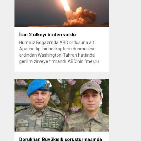
kağıt toplayarak...
İran 2 ülkeyi birden vurdu
Hürmüz Boğazı’nda ABD ordusuna ait
Apache tipi bir helikopterin düşmesinin
ardından Washington-Tahran hattında
gerilim zirveye tırmandı. ABD’nin “meşru
müdafaa” gerekçesiyle İran’daki hava
savunma sistemleri ve radarları
vurmasına, İran Devrim Muhafızları
Bahreyn ve Ürdün’deki Amerikan askeri
üslerini hedef alarak sert karşılık verdi.
Tahran, yeni bir ABD saldırısına anında
yanıt verileceğini duyurdu....
Dorukhan Büyükışık soruşturmasında