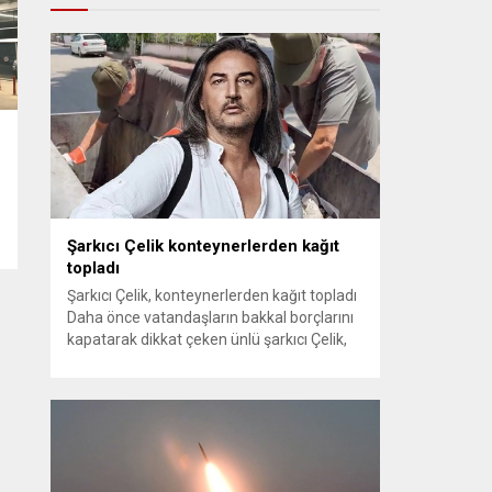
Şarkıcı Çelik konteynerlerden kağıt
topladı
Şarkıcı Çelik, konteynerlerden kağıt topladı
Daha önce vatandaşların bakkal borçlarını
kapatarak dikkat çeken ünlü şarkıcı Çelik,
bu sefer bambaşka bir harekete imza attı.
Çelik, Samsun’un İlkadım ilçesinde çöpten
kağıt toplayarak geçimini sağlayan Serpil
Hanım’a destek oldu. Çelik, sokaklardaki
konteynerlerden kağıt topladı. Ünlü şarkıcı
Çelik, Samsun’un İlkadım ilçesinde çöpten