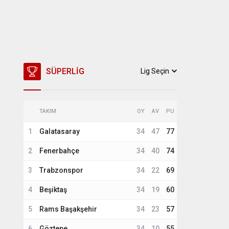
SÜPERLIG
Lig Seçin
TAKIM
OY
AV
PU
1
Galatasaray
34
47
77
2
Fenerbahçe
34
40
74
3
Trabzonspor
34
22
69
4
Beşiktaş
34
19
60
5
Rams Başakşehir
34
23
57
6
Göztepe
34
10
55