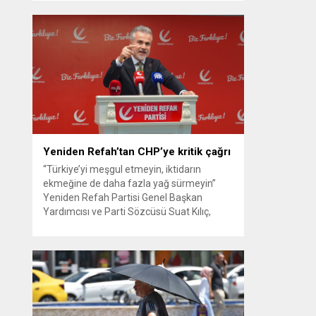
güvenlik kamerası görüntüsünü ve bin 700
Akbil kaydını inceleyen Cinayet Büro
ekipleri, cinayeti işlediğini itiraf eden
maktulün akrabası Bülent G. ile azmettirici
olduğu öne sürülen 2...
Yeniden Refah’tan CHP’ye kritik çağrı
“Türkiye’yi meşgul etmeyin, iktidarın
ekmeğine de daha fazla yağ sürmeyin”
Yeniden Refah Partisi Genel Başkan
Yardımcısı ve Parti Sözcüsü Suat Kılıç,
CHP’de yaşanan ‘mutlak butlan’ krizine
ilişkin yaptığı açıklamada, “Türkiye ana
muhalefetsiz, ana muhalefet gündemsiz
kalmamalıdır. Bir an önce anlaşın, kurultay
kararı alın, sorunun kaynağı değil, çözümün
adresi olun. Türkiye’yi...