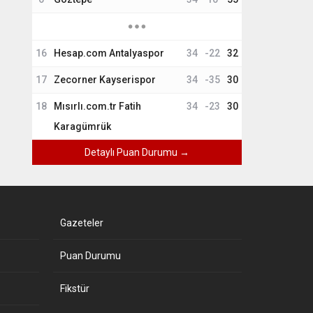
16
Hesap.com Antalyaspor
34
-22
32
17
Zecorner Kayserispor
34
-35
30
18
Mısırlı.com.tr Fatih
34
-23
30
Karagümrük
Detaylı Puan Durumu →
Gazeteler
Puan Durumu
Fikstür