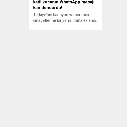
katil kocanın WhatsApp mesajı
kan dondurdu!
Türkiye’nin kanayan yarası kadın
cinayetlerine bir yenisi daha eklendi.
Karabük’te eşi ve kayınvalidesini
sokak ortasında tüfekle vurarak
öldüren zanlının intihar etmeden
önce kaydettiği video mesaj
izleyenlerin kanını dondurdu. ‘İşte
böyle cenazen kalır asfaltta’
Boşanma aşamasındaki eşi Özlem
Küçükyılmaz ile kayınvalidesi Nazife
Çetinkök’ü tüfekle öldüren Hasan
Küçükyılmaz’ın intihar etmeden
önce yaptığı...