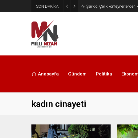
SON DAKİKA
İran 2 ülkeyi birden vurdu
Anasayfa
Gündem
Politika
Ekonom
kadın cinayeti