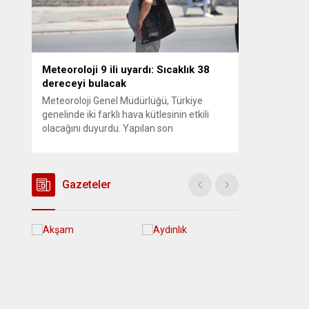
Meteoroloji 9 ili uyardı: Sıcaklık 38
dereceyi bulacak
Meteoroloji Genel Müdürlüğü, Türkiye
genelinde iki farklı hava kütlesinin etkili
olacağını duyurdu. Yapılan son
değerlendirmelere göre bugün öğleden
sonra aralarında Ankara’nın bir kesiminin
de bulunduğu 30 ilde yerel sağanak yağış
geçişleri beklenirken; Ege ve Güneydoğu
Gazeteler
Anadolu bölgelerindeki 9 ilde ise hava
sıcaklıkları mevsim normallerinin üzerine
çıkarak yaz değerlerine ulaşacak. Ayrıca...