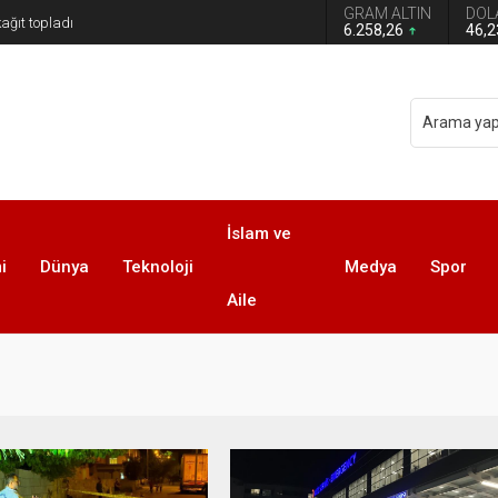
GRAM ALTIN
DOL
6.258,26
46,
İslam ve
i
Dünya
Teknoloji
Medya
Spor
Aile