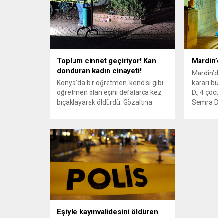
Toplum cinnet geçiriyor! Kan
Mardin’
donduran kadın cinayeti!
Mardin’d
Konya’da bir öğretmen, kendisi gibi
kararı b
öğretmen olan eşini defalarca kez
D., 4 ço
bıçaklayarak öldürdü. Gözaltına
Semra D.
alınan şüpheli emniyete götürüldü.
yıl önce 
Türkiye’de gün geçtikçe artan
yüzünden
kadına şiddet, artık toplumsal bir
aldırdığı
sorun haline geldi. Kadınlar, eski
hayati t
eşleri ve ayrılığı kabul etmeyen eski
eşi Semr
sevgilileri tarafından türlü şiddete
sonra ayn
maruz kalıyor. Konya’da bir
kafasına 
öğretmen, kendisi gibi öğretmen
olan...
Eşiyle kayınvalidesini öldüren