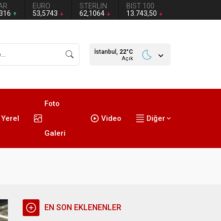
AR
EURO
STERLİN
BIST 100
2316
53,5743
62,1064
13.743,50
İstanbul,
22
°C
Açık
Foto
Yerel
Video
Diğer
Galeri
EN SON EKLENENLER