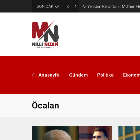
SON DAKİKA
CHP’de Günaydın ve Başarır’ı
Anasayfa
Gündem
Politika
Ekonom
Öcalan