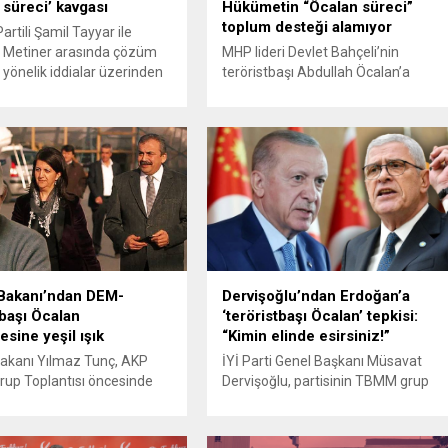
süreci’ kavgası
Hükümetin “Öcalan süreci”
toplum desteği alamıyor
artili Şamil Tayyar ile
Metiner arasında çözüm
MHP lideri Devlet Bahçeli’nin
 yönelik iddialar üzerinden
teröristbaşı Abdullah Öcalan’a
tartışma, karşılıklı sert
yaptığı “örgütün feshedildiğini
larla büyüyerek sosyal
duyursun” çağrısıyla fitili ateşlenen
dikkat çeken bir polemiğe
yeni çözüm süreci, kamuoyunda
 Eski Adalet ve Kalkınma
beklenen desteği görmedi.
AK Parti) milletvekilleri
MetroPOLL Araştırma’nın anketine
yyar ve Mehmet Metiner,
göre, ne toplumun genelinde ne de
edya platformu X (Twitter)
Cumhur İttifakı seçmeninde bu
 tartıştılar. İki isim
sürece güçlü bir destek var. 14-21
i...
Mart 2025 tarihleri arasında 26 ilde
1186 kişiyle yapılan araştırmada,...
Bakanı’ndan DEM-
Dervişoğlu’ndan Erdoğan’a
tbaşı Öcalan
‘teröristbaşı Öcalan’ tepkisi:
sine yeşil ışık
“Kimin elinde esirsiniz!”
akanı Yılmaz Tunç, AKP
İYİ Parti Genel Başkanı Müsavat
up Toplantısı öncesinde
Dervişoğlu, partisinin TBMM grup
nsuplarının sorularını
toplantısında Cumhurbaşkanı
. İmralı Cezaevi’ndeki
Recep Tayyip Erdoğan’a sert
ara yönelik yeni başvurulara
sözlerle yüklendi. Hakim ve savcı