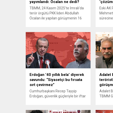
yayımlandı: Öcalan ne dedi?
‘çözüm 
TBMM, 24 Kasım 2025’te İmralı’da
Eski AK P
terör örgütü PKK lideri Abdullah
Mehmet 
Öcalan ile yapılan görüşmenin 16
sürecine
sayfalık tam tutanaklarını iki ay
başlayan 
sonra yayımladı. Öcalan
açıklama
tutanaklarda, Bahçeli’nin “umut
medyada 
hakkı” önerisinin olmazsa
dönüştü.
çalışamayacağını belirterek,
Partisi (
Suriye’de başarısız olursa
Şamil Ta
yargılanmayı kabul edeceğini
sosyal m
söyledi. TBMM Milli Dayanışma,
üzerinden
Kardeşlik ve Demokrasi
arasındak
Komisyonu’nu temsilen İmralı’ya
giden heyet, 24...
Erdoğan ’40 yıllık bela’ diyerek
Adalet 
savundu: “Siyasetçi bu fırsata
teröris
sırt çevirmez”
görüşme
Cumhurbaşkanı Recep Tayyip
Adalet B
Erdoğan, güvenlik güçleriyle bir iftar
TBMM Gr
programında bir araya gelerek
basın me
terörle mücadelede kritik bir sürecin
yanıtladı
yaşandığını vurguladı ve teröristbaşı
tutuklul