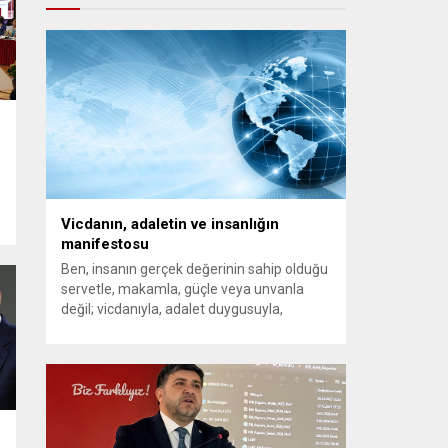
Vicdanın, adaletin ve insanlığın
manifestosu
Ben, insanın gerçek değerinin sahip olduğu
servetle, makamla, güçle veya unvanla
değil; vicdanıyla, adalet duygusuyla,
ahlakıyla ve insanlığa bıraktığı izlerle
ölçüldüğüne inanırım. Hayatı yalnızca kendi
penceresinden görenlerden olmadım.
Çünkü biliyorum ki dünyanın herhangi bir
köşesinde yaşanan acı, insanlığın ortak
vicdanında açılmış bir yaradır. Bir çocuğun