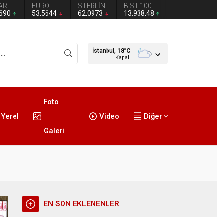
AR
EURO
STERLİN
BIST 100
2690
53,5644
62,0973
13.938,48
İstanbul,
18
°C
Kapalı
Foto
Yerel
Video
Diğer
Galeri
EN SON EKLENENLER