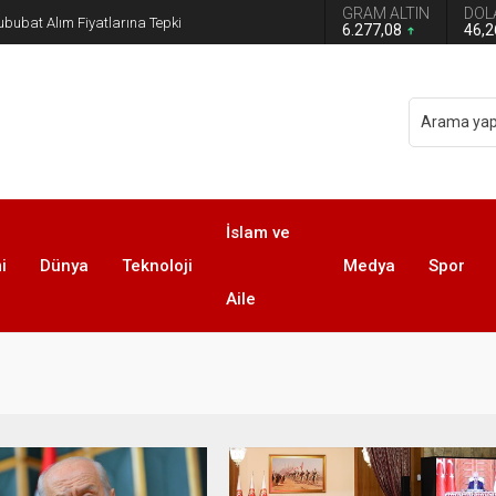
GRAM ALTIN
DOL
n grup başkanvekilliği düştü
6.277,08
46,
İslam ve
i
Dünya
Teknoloji
Medya
Spor
Aile