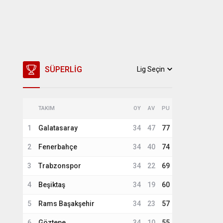
SÜPERLIG
Lig Seçin
TAKIM
OY
AV
PU
1
Galatasaray
34
47
77
2
Fenerbahçe
34
40
74
3
Trabzonspor
34
22
69
4
Beşiktaş
34
19
60
5
Rams Başakşehir
34
23
57
6
Göztepe
34
10
55