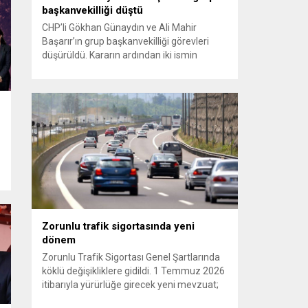
başkanvekilliği düştü
CHP’li Gökhan Günaydın ve Ali Mahir
Başarır’ın grup başkanvekilliği görevleri
düşürüldü. Kararın ardından iki ismin
unvanları da TBMM’nin resmi internet
sitesinden kaldırıldı. Günaydın, ilk
açıklamasında “Olmayan MYK’nın verdiği
hukuksuz bir karardır” dedi. CHP’den
tedbirli olarak kesin çıkarma cezası
uygulanmak üzere Yüksek Disiplin
Kurulu’na (YDK) sevk edilen ve partideki
tüm görevlerinden...
Zorunlu trafik sigortasında yeni
dönem
Zorunlu Trafik Sigortası Genel Şartlarında
köklü değişikliklere gidildi. 1 Temmuz 2026
itibarıyla yürürlüğe girecek yeni mevzuat;
kaza yerini terk eden sürücülere yönelik