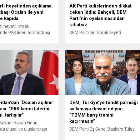
gür ve hukukun daha güven
açılımını başlatmıştı ve sonrasında...
ti heyetinden açıklama:
AK Parti kulislerinden dikkat
tiği bir iklimde yapılması...
tbaşı Öcalan ile yeni
çeken iddia: Bahçeli, DEM
e kapıda
Parti’nin oyalanmasından
rahatsız
i heyeti, İmralı
nde PKK lideri teröristbaşı
DEM Parti’nin İmralı heyeti
 Öcalan ile yapılan
görüşmelerine devam ederken,
erin ardından siyasi parti
AKP eski milletvekili Şamil Tayyar’ın
yle temaslarını
ortaya attığı iddialar siyasi kulisleri
diren bir açıklama
hareketlendirdi. Tayyar, MHP Genel
ı. Heyet, görüşmelerin
Başkanı Devlet Bahçeli’nin, DEM
eçtiğini ve barış sürecine
Parti’nin oyalayıcı tavırlarından
esajları aldıklarını duyurdu.
rahatsızlık duyduğunu öne sürdü.
i’nin yazılı açıklamasında,
DEM Parti heyetinin görüşme
recine verilen destek
sürecine ilişkin yarın bir açıklama
rak şu ifadeler yer aldı:
yapması bekleniyor. Heyetin, ikinci
tüm görüşmeler samimi...
başvuru için hazırlıklarını
idan’dan ‘Öcalan açılımı’
DEM, Türkiye’ye tehdit parmağı
sürdürdüğü belirtilirken,...
ası: “PKK kendi liderini
sallamaya devam ediyor:
, tartışılır”
“TBMM barış trenini
kaçırmasın”
i Bakanı Hakan Fidan,
da ulusal ve uluslararası
DEM Parti Eş Genel Başkanı Tülay
msilcileriyle düzenlediği
Hatimoğulları, partisinin grup