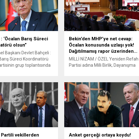
 : ‘Öcalan Barış Süreci
Bekin’den MHP’ye net cevap:
atörü olsun”
Öcalan konusunda uzlaşı yok!
Dağıtılmamış rapor üzerinden…
l Başkanı Devlet Bahçeli :
Barış Süreci Koordinatörü
MİLLİ NİZAM / ÖZEL Yeniden Refah
rtisinin grup toplantısında
Partisi adına Milli Birlik, Dayanışma
MHP lideri Devlet Bahçeli,
ve Kardeşlik Komisyonu’nda görevli
gütü PKK elebaşı Abdullah
İstanbul Milletvekili Doğan Bekin,
 statüsü için “Barış Süreci
MHP’li komisyon üyesi Fethi Yıldız’ın
allaşma Koordinatörlüğü”
PKK terör örgütü lideri Abdullah
erdi. Bahçeli, grup
Öcalan’a ilişkin “Umut Hakkı”
sının ardından gazetecilere
konusunda tüm partilerle uzlaşı
demeçte, “CHP
sağlandığı yönündeki açıklamasını
mamalı, karıştırılmamalı”
sert şekilde reddetti. Bekin, böyle bir
liyetçi Hareket Partisi (MHP)
uzlaşının olmadığını, konunun
ancak...
Partili vekillerden
Anket gerçeği ortaya koydu!