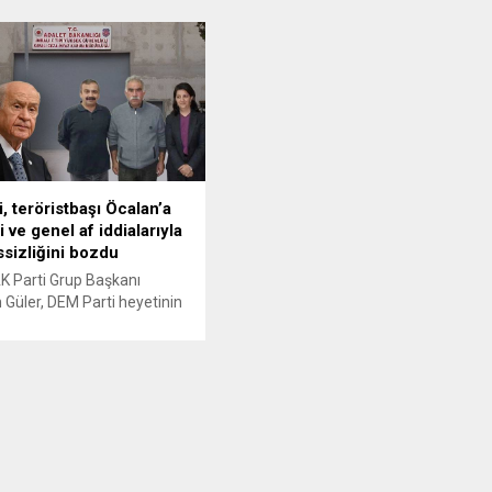
da PKK lideri Abdullah
toplantısında yaptığı açıklamalarda
n mesajları üzerinden
“barış” söylemi üzerinden Türkiye’y
 gelen yeni sürece ve
mesajlar verdi. Abdullah Öcalan’ın
in Suriye politikasına dair
İmralı’da yaptığı açıklamaları temel
çıklamalarda bulundu.
alan Hatimoğulları, “TBMM, 21’inci
bdullah Öcalan’ın mevcut
yüzyılda barışın trenini
 ilişkin “Şu anda sözünü
kaçırmamalıdır” ifadelerini kullandı.
şahıs ile ilgili herhangi bir
Hatimoğulları, Türkiye’nin barışa
ik yok. İmralı’da devam
ulaşması için Öcalan’ın üzerindeki
tecridin kaldırılmasını ve halklarla
, teröristbaşı Öcalan’a
buluşmasının sağlanmasını istedi.
 ve genel af iddialarıyla
“Rojava’da savaş...
essizliğini bozdu
 Parti Grup Başkanı
 Güler, DEM Parti heyetinin
yareti ve ardından başlattığı
lgilendirme turları
nda yaptığı görüşmelere
çıklamalarda bulundu. Güler,
çlularını da kapsayan genel
dullah Öcalan’a ev hapsi
na dair, “Bu bir çözüm süreci
nzerliği de yok. Öyle bir af