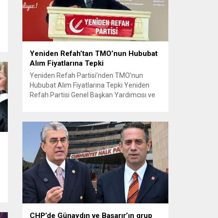
gözyaşı da, bir annenin umudu...
Yeniden Refah’tan TMO’nun Hububat
Alım Fiyatlarına Tepki
Yeniden Refah Partisi’nden TMO’nun
Hububat Alım Fiyatlarına Tepki Yeniden
Refah Partisi Genel Başkan Yardımcısı ve
Ekonomik İşler Başkanı Prof. Dr. Mehmet
Fatih Bayramoğlu, Toprak Mahsulleri
Ofisi’nin (TMO) açıkladığı hububat alım
fiyatlarına ilişkin yazılı bir açıklama yaptı.
Bayramoğlu, açıklanan fiyatların çiftçinin
artan maliyetlerini karşılamaktan uzak
olduğunu savunarak fiyatların yeniden
değerlendirilmesi çağrısında...
CHP’de Günaydın ve Başarır’ın grup