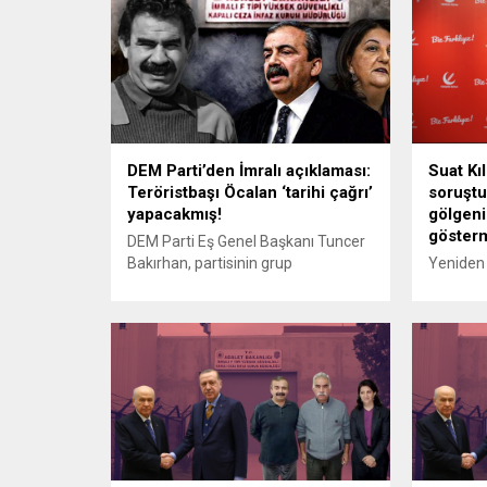
Öcalan sürecini savundu. Erdoğan,
ilişkin g
“Bugün Terörsüz Türkiye hedefini
yanıt ver
gerçekleştirme konusunda daha
yeni bir
avantajlı ve kararlı bir noktadayız.
değerlend
40 yıllık bir beladan kurtuluyoruz.
ifadeleri
Milletine karşı sorumluluk duygusu
talepleri
olan bir siyasetçini böyle...
İktidard
DEM Parti’den İmralı açıklaması:
Suat Kıl
Teröristbaşı Öcalan ‘tarihi çağrı’
soruştu
yapacakmış!
gölgenin
gösterm
DEM Parti Eş Genel Başkanı Tuncer
Bakırhan, partisinin grup
Yeniden 
toplantısında yaptığı konuşmada
Başkanı 
PKK lideri Abdullah Öcalan’ın
tutukla
önümüzdeki günlerde “tarihi bir
soruştu
çağrı” yapacağını öne sürdü.
İmamoğlu
Bakırhan, İmralı’da Öcalan ile temas
açıklama
kurulduğuna dair iddialara
maalesef
değinirken, terör örgütü elebaşının
büyükşeh
“Kürt sorununun köklü çözümü ve
arka ark
demokratik bir Türkiye’nin inşası için
kıskaca 
bir açıklama yapacağını” söyledi....
bulmuyor