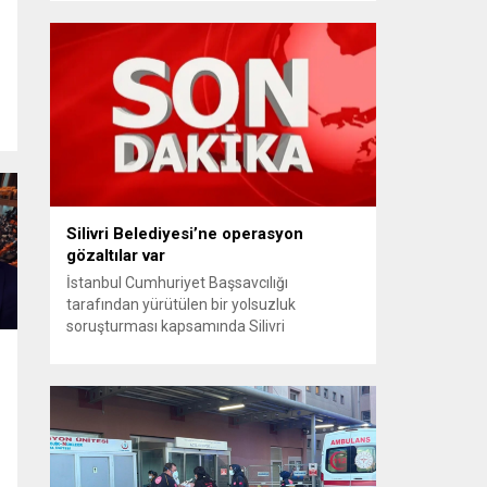
rücu (zararı rücu ettirme) haklarını
genişletirken, orijinal parça kullanımındaki
yaş sınırını kaldırıyor ve değer kaybı
ödemelerinde hak sahibinin başvuru şartını
otomatik hale getiriyor. Hazine
Müsteşarlığına bağlı ilgili kurumlarca...
Silivri Belediyesi’ne operasyon
gözaltılar var
İstanbul Cumhuriyet Başsavcılığı
tarafından yürütülen bir yolsuzluk
soruşturması kapsamında Silivri
Belediyesi’ne yönelik geniş çaplı bir
operasyon düzenlendi. Aralarında Silivri
Belediye Başkanı Bora Balcıoğlu, belediye
bürokratları ve bazı iş insanlarının da
bulunduğu çok sayıda kişi hakkında gözaltı
kararı uygulandı. Emniyet güçlerinin
belediye binasındaki teknik inceleme ve