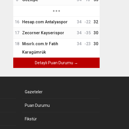
16
Hesap.com Antalyaspor
34
-22
32
17
Zecorner Kayserispor
34
-35
30
18
Mısırlı.com.tr Fatih
34
-23
30
Karagümrük
Detaylı Puan Durumu →
Gazeteler
Puan Durumu
Fikstür