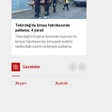
arama çalışmaları devam ediyor.
e
İstanbul’da...
Tekirdağ’da kimya fabrikasında
patlama; 4 yaralı
Tekirdağ’ın Ergene ilçesinde bulunan bir
kimya fabrikasında, kimyasal reaktör
tankındaki sızıntı nedeniyle patlama
meydana geldi. Olayda biri ağır olmak
üzere toplam 4 işçi yaralandı. Durumu kritik
olan bir işçi tedavi amacıyla İstanbul’a sevk
edilirken, bölgede AFAD ve KBRN ekipleri
Gazeteler
tarafından geniş çaplı güvenlik ve sızıntı
incelemesi başlatıldı. Tekirdağ’ın Ergene
ilçesine...