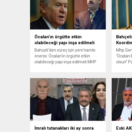
Öcalan’ın örgütte etkin
Bahçeli
olabileceği yapı inşa edilmeli
Koordin
Bahçeli’den süreç için yeni hamle
Mhp Gene
önerisi: Öcalan’ın örgütte etkin
‘Öcalan 
olabileceği yapı inşa edilmeli MHP
olsun” Pa
Genel Başkanı Bahçeli, “Terörsüz
konuşan 
Türkiye” hedefi doğrultusunda yeni
terör ör
bir stratejik hamleye ihtiyaç
Öcalan’ın
olduğunu vurguladı. Bahçeli,
ve Siyas
Öcalan’ın hukuki mahkumiyet
ismini ön
statüsünün korunması kaydıyla,
toplantı
feshedilen PKK üzerindeki
verdiği 
nüfuzunu terörün tamamen
parçalan
sonlandırılması için kullanabileceği
dedi. Mil
yeni bir kurumsal yapının inşa
Genel...
edilmesini...
İmralı tutanakları iki ay sonra
Eski AK 