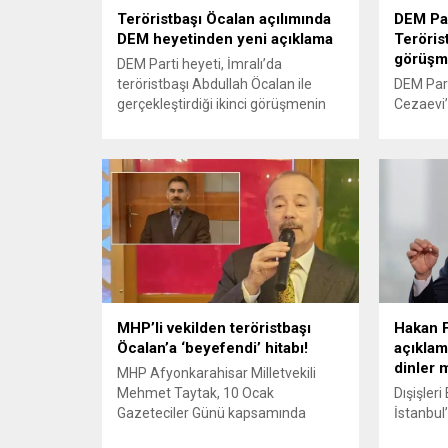
daha öz
Teröristbaşı Öcalan açılımında
DEM Par
telkin et
DEM heyetinden yeni açıklama
Teröris
görüşm
DEM Parti heyeti, İmralı’da
teröristbaşı Abdullah Öcalan ile
DEM Part
gerçekleştirdiği ikinci görüşmenin
Cezaevi’
ardından açıklamalarda bulundu.
Abdullah
Açıklamada şu ifadelere yer verildi:
görüşmel
“DEM Parti İmralı Heyeti olarak 22
liderleri
Ocak 2025 tarihinde İmralı
değerlen
Adası’nda Sayın Abdullah Öcalan‘la
yayımlad
bir görüşme gerçekleştirdik.
olumlu g
Görüşmede, Sayın Öcalan öncelikle
destek m
Bolu’da yaşanan elim yangında
DEM Part
hayatını kaybedenlerin ailelerine
barış sü
başsağlığı, yaralılara acil...
vurgulana
“Hemen 
MHP’li vekilden teröristbaşı
Hakan F
Öcalan’a ‘beyefendi’ hitabı!
açıklam
dinler mi
MHP Afyonkarahisar Milletvekili
Mehmet Taytak, 10 Ocak
Dışişler
Gazeteciler Günü kapsamında
İstanbul’
Afyonkarahisar’da düzenlenen bir
medya te